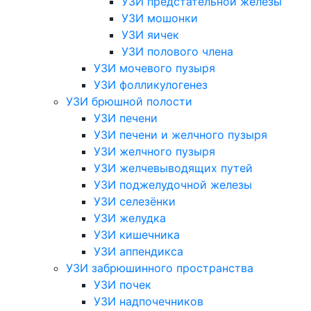
УЗИ предстательной железы
УЗИ мошонки
УЗИ яичек
УЗИ полового члена
УЗИ мочевого пузыря
УЗИ фолликулогенез
УЗИ брюшной полости
УЗИ печени
УЗИ печени и желчного пузыря
УЗИ желчного пузыря
УЗИ желчевыводящих путей
УЗИ поджелудочной железы
УЗИ селезёнки
УЗИ желудка
УЗИ кишечника
УЗИ аппендикса
УЗИ забрюшинного пространства
УЗИ почек
УЗИ надпочечников