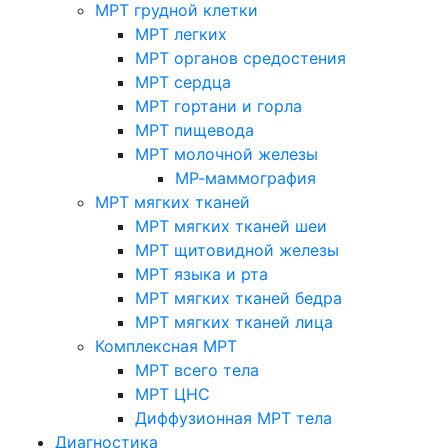
МРТ грудной клетки
МРТ легких
МРТ органов средостения
МРТ сердца
МРТ гортани и горла
МРТ пищевода
МРТ молочной железы
МР-маммография
МРТ мягких тканей
МРТ мягких тканей шеи
МРТ щитовидной железы
МРТ языка и рта
МРТ мягких тканей бедра
МРТ мягких тканей лица
Комплексная МРТ
МРТ всего тела
МРТ ЦНС
Диффузионная МРТ тела
Диагностика