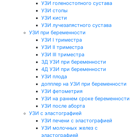
УЗИ голеностопного сустава
УЗИ стопы
УЗИ кисти
УЗИ лучезапястного сустава
УЗИ при беременности
УЗИ I триместра
УЗИ II триместра
УЗИ III триместра
3Д УЗИ при беременности
4Д УЗИ при беременности
УЗИ плода
допплер на УЗИ при беременности
УЗИ фетометрия
УЗИ на раннем сроке беременности
УЗИ после аборта
УЗИ с эластографией
УЗИ печени с эластографией
УЗИ молочных желез с
эластографией