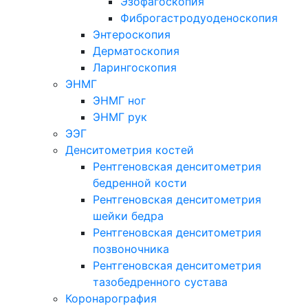
Эзофагоскопия
Фиброгастродуоденоскопия
Энтероскопия
Дерматоскопия
Ларингоскопия
ЭНМГ
ЭНМГ ног
ЭНМГ рук
ЭЭГ
Денситометрия костей
Рентгеновская денситометрия
бедренной кости
Рентгеновская денситометрия
шейки бедра
Рентгеновская денситометрия
позвоночника
Рентгеновская денситометрия
тазобедренного сустава
Коронарография