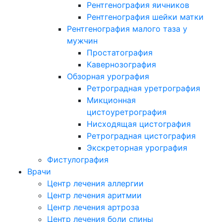
Рентгенография яичников
Рентгенография шейки матки
Рентгенография малого таза у
мужчин
Простатография
Кавернозография
Обзорная урография
Ретроградная уретрография
Микционная
цистоуретрография
Нисходящая цистография
Ретроградная цистография
Экскреторная урография
Фистулография
Врачи
Центр лечения аллергии
Центр лечения аритмии
Центр лечения артроза
Центр лечения боли спины