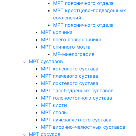
МРТ поясничного отдела
МРТ крестцово-подвздошных
сочленений
МРТ поясничного отдела
МРТ копчика
МРТ всего позвоночника
МРТ спинного мозга
МР-миелография
МРТ суставов
МРТ коленного сустава
МРТ плечевого сустава
МРТ локтевого сустава
МРТ тазобедренных суставов
МРТ голеностопного сустава
МРТ кисти
МРТ стопы
МРТ лучезапястного сустава
МРТ височно-челюстных суставов
МРТ сосудов