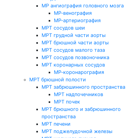
МР ангиография головного мозга
МР-венография
МР-артериография
МРТ сосудов шеи
МРТ грудной части аорты
МРТ брюшной части аорты
МРТ сосудов малого таза
МРТ сосудов позвоночника
МРТ коронарных сосудов
МР-коронарография
МРТ брюшной полости
МРТ забрюшинного пространства
МРТ надпочечников
МРТ почек
МРТ брюшного и забрюшинного
пространства
МРТ печени
МРТ поджелудочной железы