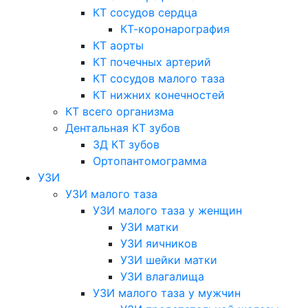
КТ сосудов сердца
КТ-коронарография
КТ аорты
КТ почечных артерий
КТ сосудов малого таза
КТ нижних конечностей
КТ всего организма
Дентальная КТ зубов
3Д КТ зубов
Ортопантомограмма
УЗИ
УЗИ малого таза
УЗИ малого таза у женщин
УЗИ матки
УЗИ яичников
УЗИ шейки матки
УЗИ влагалища
УЗИ малого таза у мужчин