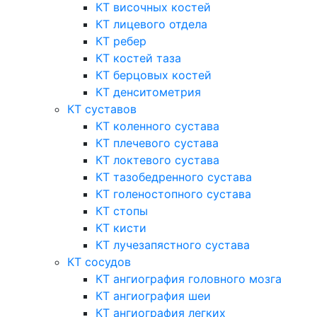
КТ височных костей
КТ лицевого отдела
КТ ребер
КТ костей таза
КТ берцовых костей
КТ денситометрия
КТ суставов
КТ коленного сустава
КТ плечевого сустава
КТ локтевого сустава
КТ тазобедренного сустава
КТ голеностопного сустава
КТ стопы
КТ кисти
КТ лучезапястного сустава
КТ сосудов
КТ ангиография головного мозга
КТ ангиография шеи
КТ ангиография легких