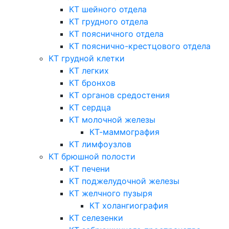
КТ шейного отдела
КТ грудного отдела
КТ поясничного отдела
КТ пояснично-крестцового отдела
КТ грудной клетки
КТ легких
КТ бронхов
КТ органов средостения
КТ сердца
КТ молочной железы
КТ-маммография
КТ лимфоузлов
КТ брюшной полости
КТ печени
КТ поджелудочной железы
КТ желчного пузыря
КТ холангиография
КТ селезенки