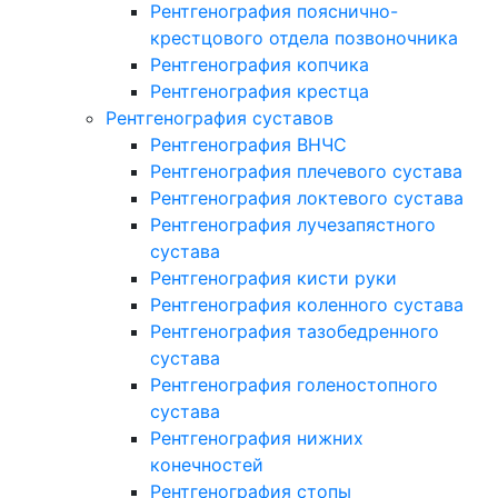
Рентгенография пояснично-
крестцового отдела позвоночника
Рентгенография копчика
Рентгенография крестца
Рентгенография суставов
Рентгенография ВНЧС
Рентгенография плечевого сустава
Рентгенография локтевого сустава
Рентгенография лучезапястного
сустава
Рентгенография кисти руки
Рентгенография коленного сустава
Рентгенография тазобедренного
сустава
Рентгенография голеностопного
сустава
Рентгенография нижних
конечностей
Рентгенография стопы