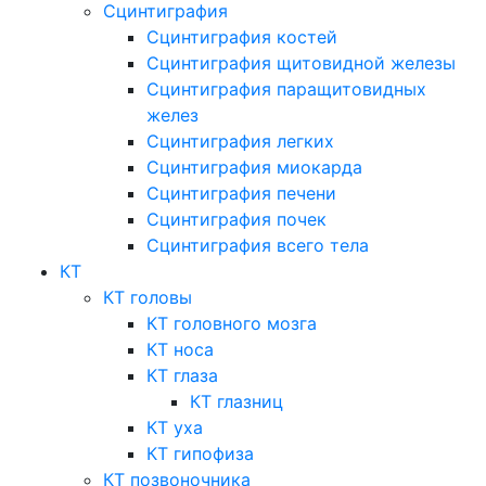
Сцинтиграфия
Сцинтиграфия костей
Сцинтиграфия щитовидной железы
Сцинтиграфия паращитовидных
желез
Сцинтиграфия легких
Сцинтиграфия миокарда
Сцинтиграфия печени
Сцинтиграфия почек
Сцинтиграфия всего тела
КТ
КТ головы
КТ головного мозга
КТ носа
КТ глаза
КТ глазниц
КТ уха
КТ гипофиза
КТ позвоночника