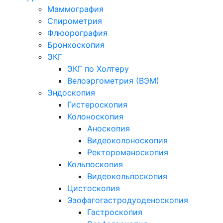
Маммография
Спирометрия
Флюорография
Бронхоскопия
ЭКГ
ЭКГ по Холтеру
Велоэргометрия (ВЭМ)
Эндоскопия
Гистероскопия
Колоноскопия
Аноскопия
Видеоколоноскопия
Ректороманоскопия
Кольпоскопия
Видеокольпоскопия
Цистоскопия
Эзофагогастродуоденоскопия
Гастроскопия