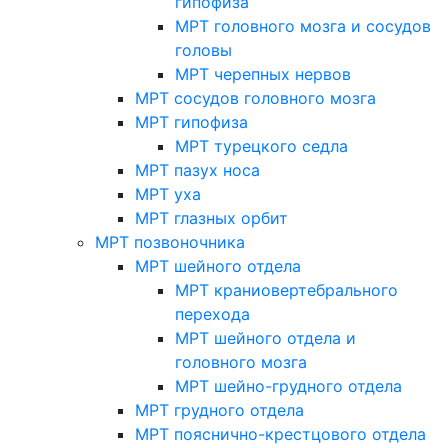
гипофиза
МРТ головного мозга и сосудов
головы
МРТ черепных нервов
МРТ сосудов головного мозга
МРТ гипофиза
МРТ турецкого седла
МРТ пазух носа
МРТ уха
МРТ глазных орбит
МРТ позвоночника
МРТ шейного отдела
МРТ краниовертебрального
перехода
МРТ шейного отдела и
головного мозга
МРТ шейно-грудного отдела
МРТ грудного отдела
МРТ пояснично-крестцового отдела