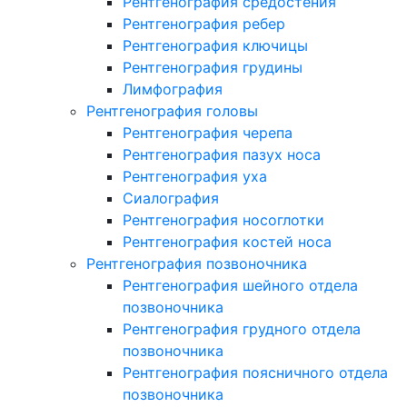
Рентгенография средостения
Рентгенография ребер
Рентгенография ключицы
Рентгенография грудины
Лимфография
Рентгенография головы
Рентгенография черепа
Рентгенография пазух носа
Рентгенография уха
Сиалография
Рентгенография носоглотки
Рентгенография костей носа
Рентгенография позвоночника
Рентгенография шейного отдела
позвоночника
Рентгенография грудного отдела
позвоночника
Рентгенография поясничного отдела
позвоночника