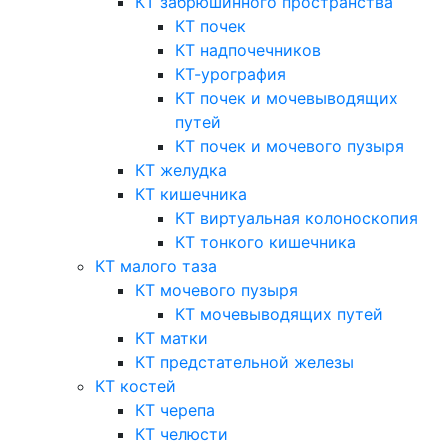
КТ забрюшинного пространства
КТ почек
КТ надпочечников
КТ-урография
КТ почек и мочевыводящих
путей
КТ почек и мочевого пузыря
КТ желудка
КТ кишечника
КТ виртуальная колоноскопия
КТ тонкого кишечника
КТ малого таза
КТ мочевого пузыря
КТ мочевыводящих путей
КТ матки
КТ предстательной железы
КТ костей
КТ черепа
КТ челюсти