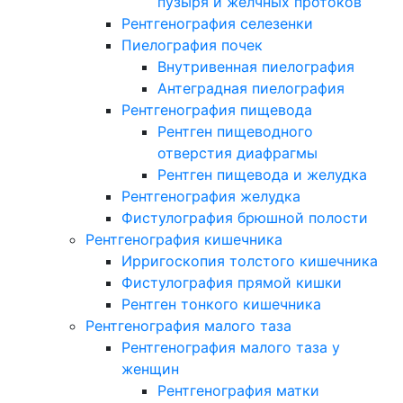
пузыря и желчных протоков
Рентгенография селезенки
Пиелография почек
Внутривенная пиелография
Антеградная пиелография
Рентгенография пищевода
Рентген пищеводного
отверстия диафрагмы
Рентген пищевода и желудка
Рентгенография желудка
Фистулография брюшной полости
Рентгенография кишечника
Ирригоскопия толстого кишечника
Фистулография прямой кишки
Рентген тонкого кишечника
Рентгенография малого таза
Рентгенография малого таза у
женщин
Рентгенография матки