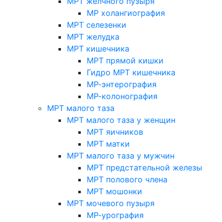
МРТ желчного пузыря
МР холангиография
МРТ селезенки
МРТ желудка
МРТ кишечника
МРТ прямой кишки
Гидро МРТ кишечника
МР-энтерография
МР-колонография
МРТ малого таза
МРТ малого таза у женщин
МРТ яичников
МРТ матки
МРТ малого таза у мужчин
МРТ предстательной железы
МРТ полового члена
МРТ мошонки
МРТ мочевого пузыря
МР-урография