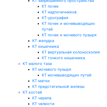
КТ забрюшинного пространства
КТ почек
КТ надпочечников
КТ-урография
КТ почек и мочевыводящих
путей
КТ почек и мочевого пузыря
КТ желудка
КТ кишечника
КТ виртуальная колоноскопия
КТ тонкого кишечника
КТ малого таза
КТ мочевого пузыря
КТ мочевыводящих путей
КТ матки
КТ предстательной железы
КТ костей
КТ черепа
КТ челюсти