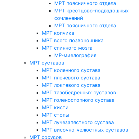
МРТ поясничного отдела
МРТ крестцово-подвздошных
сочленений
МРТ поясничного отдела
МРТ копчика
МРТ всего позвоночника
МРТ спинного мозга
МР-миелография
МРТ суставов
МРТ коленного сустава
МРТ плечевого сустава
МРТ локтевого сустава
МРТ тазобедренных суставов
МРТ голеностопного сустава
МРТ кисти
МРТ стопы
МРТ лучезапястного сустава
МРТ височно-челюстных суставов
МРТ сосудов