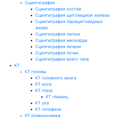
Сцинтиграфия
Сцинтиграфия костей
Сцинтиграфия щитовидной железы
Сцинтиграфия паращитовидных
желез
Сцинтиграфия легких
Сцинтиграфия миокарда
Сцинтиграфия печени
Сцинтиграфия почек
Сцинтиграфия всего тела
КТ
КТ головы
КТ головного мозга
КТ носа
КТ глаза
КТ глазниц
КТ уха
КТ гипофиза
КТ позвоночника