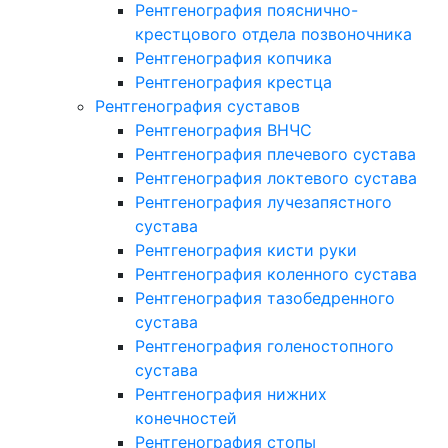
Рентгенография пояснично-
крестцового отдела позвоночника
Рентгенография копчика
Рентгенография крестца
Рентгенография суставов
Рентгенография ВНЧС
Рентгенография плечевого сустава
Рентгенография локтевого сустава
Рентгенография лучезапястного
сустава
Рентгенография кисти руки
Рентгенография коленного сустава
Рентгенография тазобедренного
сустава
Рентгенография голеностопного
сустава
Рентгенография нижних
конечностей
Рентгенография стопы