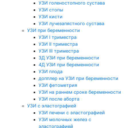
УЗИ голеностопного сустава
УЗИ стопы
УЗИ кисти
УЗИ лучезапястного сустава
УЗИ при беременности
УЗИ I триместра
УЗИ II триместра
УЗИ III триместра
3Д УЗИ при беременности
4Д УЗИ при беременности
УЗИ плода
допплер на УЗИ при беременности
УЗИ фетометрия
УЗИ на раннем сроке беременности
УЗИ после аборта
УЗИ с эластографией
УЗИ печени с эластографией
УЗИ молочных желез с
эластографией