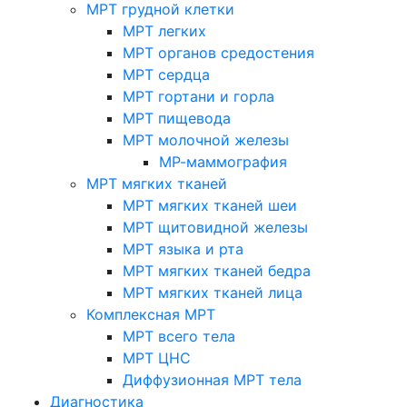
МРТ грудной клетки
МРТ легких
МРТ органов средостения
МРТ сердца
МРТ гортани и горла
МРТ пищевода
МРТ молочной железы
МР-маммография
МРТ мягких тканей
МРТ мягких тканей шеи
МРТ щитовидной железы
МРТ языка и рта
МРТ мягких тканей бедра
МРТ мягких тканей лица
Комплексная МРТ
МРТ всего тела
МРТ ЦНС
Диффузионная МРТ тела
Диагностика