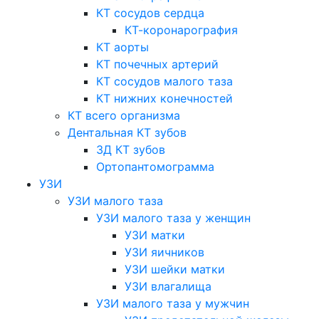
КТ сосудов сердца
КТ-коронарография
КТ аорты
КТ почечных артерий
КТ сосудов малого таза
КТ нижних конечностей
КТ всего организма
Дентальная КТ зубов
3Д КТ зубов
Ортопантомограмма
УЗИ
УЗИ малого таза
УЗИ малого таза у женщин
УЗИ матки
УЗИ яичников
УЗИ шейки матки
УЗИ влагалища
УЗИ малого таза у мужчин