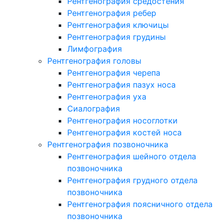
Рентгенография средостения
Рентгенография ребер
Рентгенография ключицы
Рентгенография грудины
Лимфография
Рентгенография головы
Рентгенография черепа
Рентгенография пазух носа
Рентгенография уха
Сиалография
Рентгенография носоглотки
Рентгенография костей носа
Рентгенография позвоночника
Рентгенография шейного отдела
позвоночника
Рентгенография грудного отдела
позвоночника
Рентгенография поясничного отдела
позвоночника