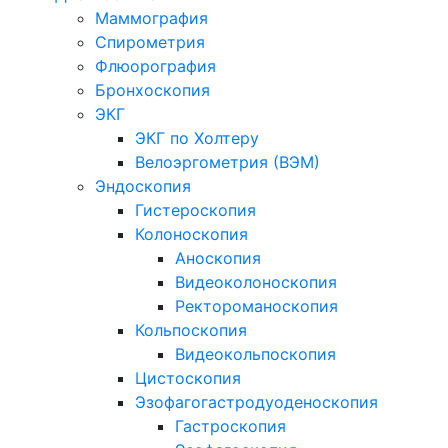
Маммография
Спирометрия
Флюорография
Бронхоскопия
ЭКГ
ЭКГ по Холтеру
Велоэргометрия (ВЭМ)
Эндоскопия
Гистероскопия
Колоноскопия
Аноскопия
Видеоколоноскопия
Ректороманоскопия
Кольпоскопия
Видеокольпоскопия
Цистоскопия
Эзофагогастродуоденоскопия
Гастроскопия