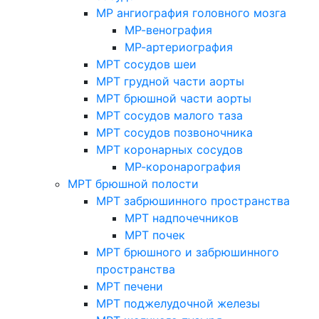
МР ангиография головного мозга
МР-венография
МР-артериография
МРТ сосудов шеи
МРТ грудной части аорты
МРТ брюшной части аорты
МРТ сосудов малого таза
МРТ сосудов позвоночника
МРТ коронарных сосудов
МР-коронарография
МРТ брюшной полости
МРТ забрюшинного пространства
МРТ надпочечников
МРТ почек
МРТ брюшного и забрюшинного
пространства
МРТ печени
МРТ поджелудочной железы