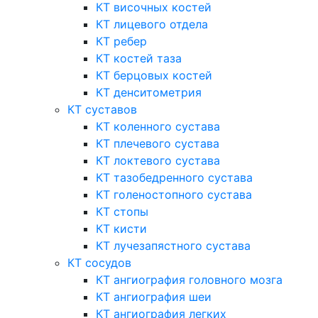
КТ височных костей
КТ лицевого отдела
КТ ребер
КТ костей таза
КТ берцовых костей
КТ денситометрия
КТ суставов
КТ коленного сустава
КТ плечевого сустава
КТ локтевого сустава
КТ тазобедренного сустава
КТ голеностопного сустава
КТ стопы
КТ кисти
КТ лучезапястного сустава
КТ сосудов
КТ ангиография головного мозга
КТ ангиография шеи
КТ ангиография легких