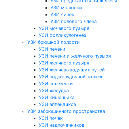
УЗИ предстательной железы
УЗИ мошонки
УЗИ яичек
УЗИ полового члена
УЗИ мочевого пузыря
УЗИ фолликулогенез
УЗИ брюшной полости
УЗИ печени
УЗИ печени и желчного пузыря
УЗИ желчного пузыря
УЗИ желчевыводящих путей
УЗИ поджелудочной железы
УЗИ селезёнки
УЗИ желудка
УЗИ кишечника
УЗИ аппендикса
УЗИ забрюшинного пространства
УЗИ почек
УЗИ надпочечников