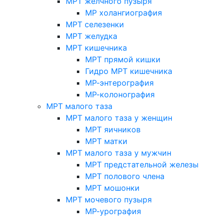
МРТ желчного пузыря
МР холангиография
МРТ селезенки
МРТ желудка
МРТ кишечника
МРТ прямой кишки
Гидро МРТ кишечника
МР-энтерография
МР-колонография
МРТ малого таза
МРТ малого таза у женщин
МРТ яичников
МРТ матки
МРТ малого таза у мужчин
МРТ предстательной железы
МРТ полового члена
МРТ мошонки
МРТ мочевого пузыря
МР-урография