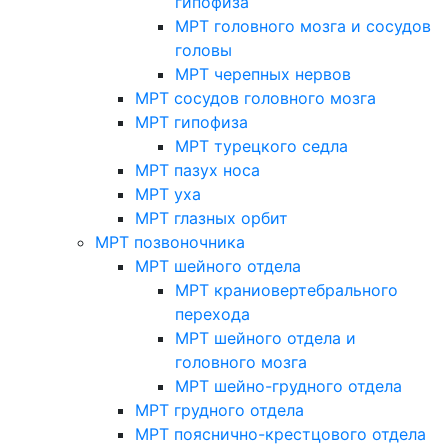
гипофиза
МРТ головного мозга и сосудов
головы
МРТ черепных нервов
МРТ сосудов головного мозга
МРТ гипофиза
МРТ турецкого седла
МРТ пазух носа
МРТ уха
МРТ глазных орбит
МРТ позвоночника
МРТ шейного отдела
МРТ краниовертебрального
перехода
МРТ шейного отдела и
головного мозга
МРТ шейно-грудного отдела
МРТ грудного отдела
МРТ пояснично-крестцового отдела