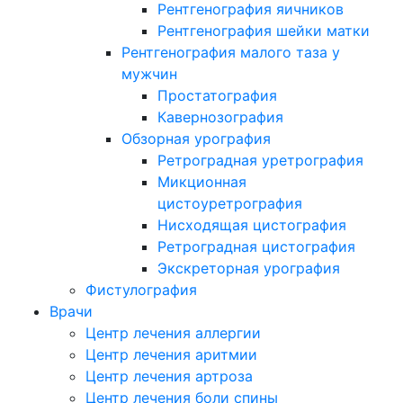
Рентгенография яичников
Рентгенография шейки матки
Рентгенография малого таза у
мужчин
Простатография
Кавернозография
Обзорная урография
Ретроградная уретрография
Микционная
цистоуретрография
Нисходящая цистография
Ретроградная цистография
Экскреторная урография
Фистулография
Врачи
Центр лечения аллергии
Центр лечения аритмии
Центр лечения артроза
Центр лечения боли спины