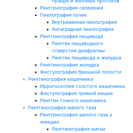
пузыря и желчных протоков
Рентгенография селезенки
Пиелография почек
Внутривенная пиелография
Антеградная пиелография
Рентгенография пищевода
Рентген пищеводного
отверстия диафрагмы
Рентген пищевода и желудка
Рентгенография желудка
Фистулография брюшной полости
Рентгенография кишечника
Ирригоскопия толстого кишечника
Фистулография прямой кишки
Рентген тонкого кишечника
Рентгенография малого таза
Рентгенография малого таза у
женщин
Рентгенография матки