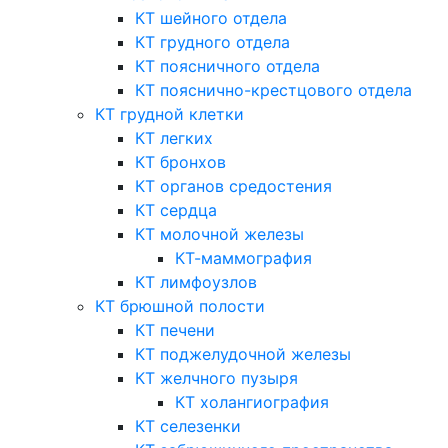
КТ шейного отдела
КТ грудного отдела
КТ поясничного отдела
КТ пояснично-крестцового отдела
КТ грудной клетки
КТ легких
КТ бронхов
КТ органов средостения
КТ сердца
КТ молочной железы
КТ-маммография
КТ лимфоузлов
КТ брюшной полости
КТ печени
КТ поджелудочной железы
КТ желчного пузыря
КТ холангиография
КТ селезенки