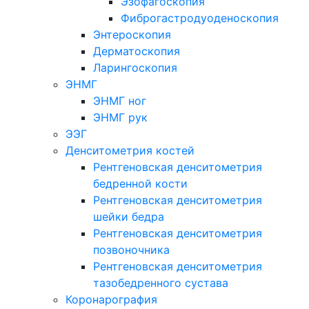
Эзофагоскопия
Фиброгастродуоденоскопия
Энтероскопия
Дерматоскопия
Ларингоскопия
ЭНМГ
ЭНМГ ног
ЭНМГ рук
ЭЭГ
Денситометрия костей
Рентгеновская денситометрия
бедренной кости
Рентгеновская денситометрия
шейки бедра
Рентгеновская денситометрия
позвоночника
Рентгеновская денситометрия
тазобедренного сустава
Коронарография