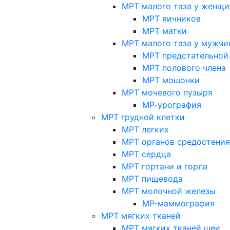
МРТ малого таза у женщи
МРТ яичников
МРТ матки
МРТ малого таза у мужчи
МРТ предстательной
МРТ полового члена
МРТ мошонки
МРТ мочевого пузыря
МР-урография
МРТ грудной клетки
МРТ легких
МРТ органов средостения
МРТ сердца
МРТ гортани и горла
МРТ пищевода
МРТ молочной железы
МР-маммография
МРТ мягких тканей
МРТ мягких тканей шеи