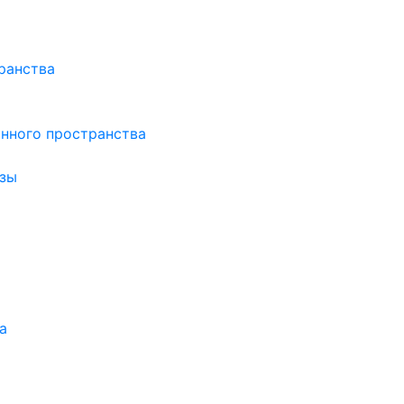
ранства
нного пространства
зы
а