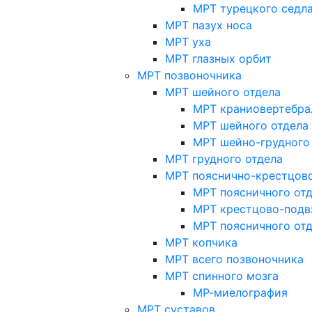
МРТ турецкого седл
МРТ пазух носа
МРТ уха
МРТ глазных орбит
МРТ позвоночника
МРТ шейного отдела
МРТ краниовертебра
МРТ шейного отдела 
МРТ шейно-грудного
МРТ грудного отдела
МРТ пояснично-крестцово
МРТ поясничного от
МРТ крестцово-подв
МРТ поясничного от
МРТ копчика
МРТ всего позвоночника
МРТ спинного мозга
МР-миелография
МРТ суставов