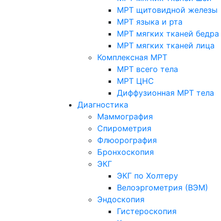
МРТ щитовидной железы
МРТ языка и рта
МРТ мягких тканей бедра
МРТ мягких тканей лица
Комплексная МРТ
МРТ всего тела
МРТ ЦНС
Диффузионная МРТ тела
Диагностика
Маммография
Спирометрия
Флюорография
Бронхоскопия
ЭКГ
ЭКГ по Холтеру
Велоэргометрия (ВЭМ)
Эндоскопия
Гистероскопия