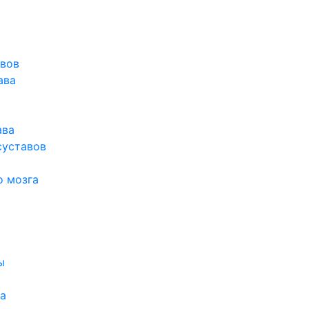
авов
ава
ава
суставов
о мозга
ы
а