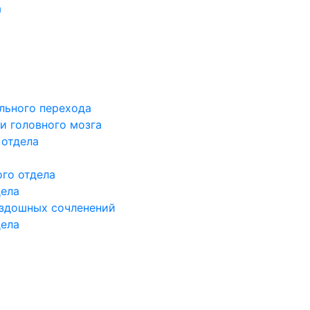
а
льного перехода
и головного мозга
 отдела
го отдела
дела
здошных сочленений
дела