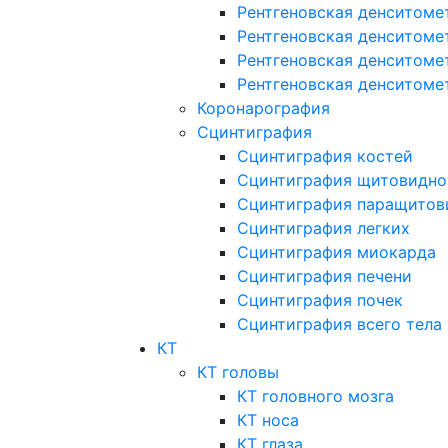
Рентгеновская денситоме
Рентгеновская денситоме
Рентгеновская денситоме
Рентгеновская денситоме
Коронарография
Сцинтиграфия
Сцинтиграфия костей
Сцинтиграфия щитовидно
Сцинтиграфия паращитов
Сцинтиграфия легких
Сцинтиграфия миокарда
Сцинтиграфия печени
Сцинтиграфия почек
Сцинтиграфия всего тела
КТ
КТ головы
КТ головного мозга
КТ носа
КТ глаза