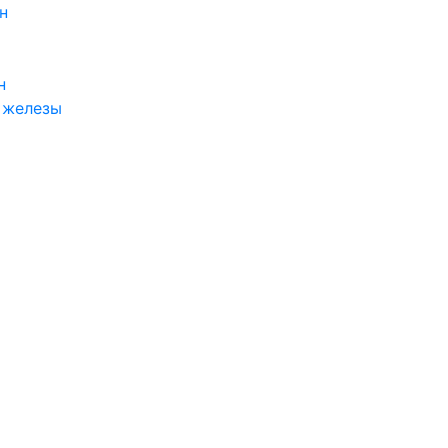
н
н
 железы