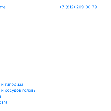
рте
+7 (812) 209-00-79
 и гипофиза
 и сосудов головы
в
озга