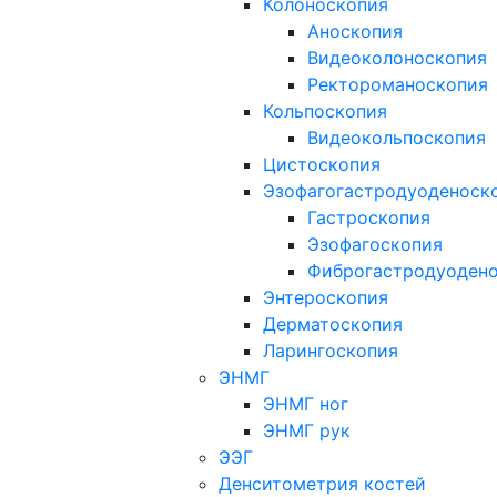
Колоноскопия
Аноскопия
Видеоколоноскопия
Ректороманоскопия
Кольпоскопия
Видеокольпоскопия
Цистоскопия
Эзофагогастродуоденоск
Гастроскопия
Эзофагоскопия
Фиброгастродуоден
Энтероскопия
Дерматоскопия
Ларингоскопия
ЭНМГ
ЭНМГ ног
ЭНМГ рук
ЭЭГ
Денситометрия костей