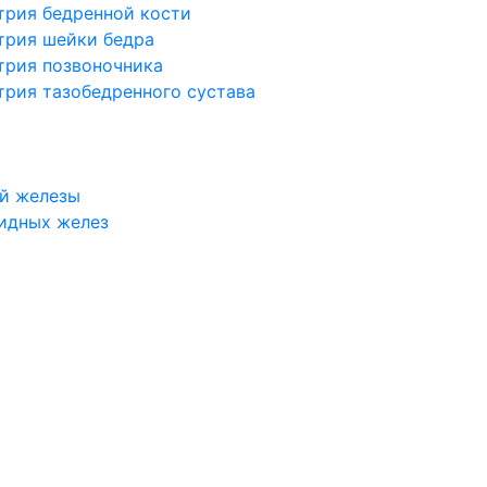
трия бедренной кости
трия шейки бедра
трия позвоночника
трия тазобедренного сустава
й железы
идных желез