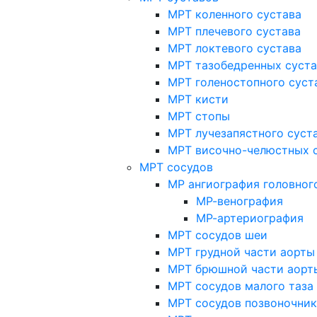
МРТ коленного сустава
МРТ плечевого сустава
МРТ локтевого сустава
МРТ тазобедренных суст
МРТ голеностопного суст
МРТ кисти
МРТ стопы
МРТ лучезапястного суст
МРТ височно-челюстных 
МРТ сосудов
МР ангиография головног
МР-венография
МР-артериография
МРТ сосудов шеи
МРТ грудной части аорты
МРТ брюшной части аорт
МРТ сосудов малого таза
МРТ сосудов позвоночник