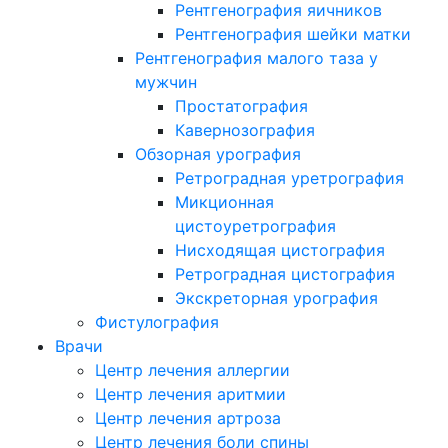
Рентгенография яичников
Рентгенография шейки матки
Рентгенография малого таза у
мужчин
Простатография
Кавернозография
Обзорная урография
Ретроградная уретрография
Микционная
цистоуретрография
Нисходящая цистография
Ретроградная цистография
Экскреторная урография
Фистулография
Врачи
Центр лечения аллергии
Центр лечения аритмии
Центр лечения артроза
Центр лечения боли спины