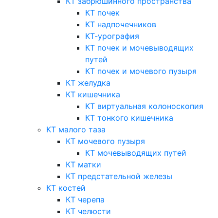
КТ забрюшинного пространства
КТ почек
КТ надпочечников
КТ-урография
КТ почек и мочевыводящих
путей
КТ почек и мочевого пузыря
КТ желудка
КТ кишечника
КТ виртуальная колоноскопия
КТ тонкого кишечника
КТ малого таза
КТ мочевого пузыря
КТ мочевыводящих путей
КТ матки
КТ предстательной железы
КТ костей
КТ черепа
КТ челюсти