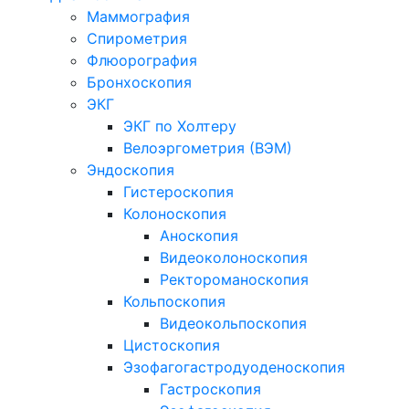
Маммография
Спирометрия
Флюорография
Бронхоскопия
ЭКГ
ЭКГ по Холтеру
Велоэргометрия (ВЭМ)
Эндоскопия
Гистероскопия
Колоноскопия
Аноскопия
Видеоколоноскопия
Ректороманоскопия
Кольпоскопия
Видеокольпоскопия
Цистоскопия
Эзофагогастродуоденоскопия
Гастроскопия