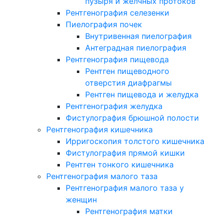
пузыря и желчных протоков
Рентгенография селезенки
Пиелография почек
Внутривенная пиелография
Антеградная пиелография
Рентгенография пищевода
Рентген пищеводного
отверстия диафрагмы
Рентген пищевода и желудка
Рентгенография желудка
Фистулография брюшной полости
Рентгенография кишечника
Ирригоскопия толстого кишечника
Фистулография прямой кишки
Рентген тонкого кишечника
Рентгенография малого таза
Рентгенография малого таза у
женщин
Рентгенография матки