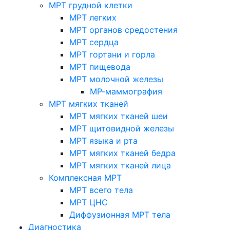
МРТ грудной клетки
МРТ легких
МРТ органов средостения
МРТ сердца
МРТ гортани и горла
МРТ пищевода
МРТ молочной железы
МР-маммография
МРТ мягких тканей
МРТ мягких тканей шеи
МРТ щитовидной железы
МРТ языка и рта
МРТ мягких тканей бедра
МРТ мягких тканей лица
Комплексная МРТ
МРТ всего тела
МРТ ЦНС
Диффузионная МРТ тела
Диагностика