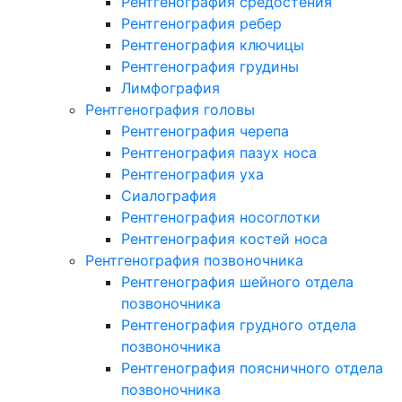
Рентгенография средостения
Рентгенография ребер
Рентгенография ключицы
Рентгенография грудины
Лимфография
Рентгенография головы
Рентгенография черепа
Рентгенография пазух носа
Рентгенография уха
Сиалография
Рентгенография носоглотки
Рентгенография костей носа
Рентгенография позвоночника
Рентгенография шейного отдела
позвоночника
Рентгенография грудного отдела
позвоночника
Рентгенография поясничного отдела
позвоночника