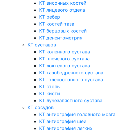
КТ височных костей
КТ лицевого отдела
КТ ребер
КТ костей таза
КТ берцовых костей
КТ денситометрия
КТ суставов
КТ коленного сустава
КТ плечевого сустава
КТ локтевого сустава
КТ тазобедренного сустава
КТ голеностопного сустава
КТ стопы
КТ кисти
КТ лучезапястного сустава
КТ сосудов
КТ ангиография головного мозга
КТ ангиография шеи
КТ ангиография легких