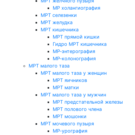
МРТ желчного пузыря
МР холангиография
МРТ селезенки
МРТ желудка
МРТ кишечника
МРТ прямой кишки
Гидро МРТ кишечника
МР-энтерография
МР-колонография
МРТ малого таза
МРТ малого таза у женщин
МРТ яичников
МРТ матки
МРТ малого таза у мужчин
МРТ предстательной железы
МРТ полового члена
МРТ мошонки
МРТ мочевого пузыря
МР-урография