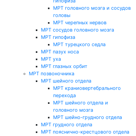
гипофиза
МРТ головного мозга и сосудов
головы
МРТ черепных нервов
МРТ сосудов головного мозга
МРТ гипофиза
МРТ турецкого седла
МРТ пазух носа
МРТ уха
МРТ глазных орбит
МРТ позвоночника
МРТ шейного отдела
МРТ краниовертебрального
перехода
МРТ шейного отдела и
головного мозга
МРТ шейно-грудного отдела
МРТ грудного отдела
МРТ пояснично-крестцового отдела