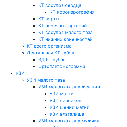
КТ сосудов сердца
КТ-коронарография
КТ аорты
КТ почечных артерий
КТ сосудов малого таза
КТ нижних конечностей
КТ всего организма
Дентальная КТ зубов
3Д КТ зубов
Ортопантомограмма
УЗИ
УЗИ малого таза
УЗИ малого таза у женщин
УЗИ матки
УЗИ яичников
УЗИ шейки матки
УЗИ влагалища
УЗИ малого таза у мужчин