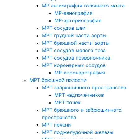
МР ангиография головного мозга
МР-венография
МР-артериография
МРТ сосудов шеи
МРТ грудной части аорты
МРТ брюшной части аорты
МРТ сосудов малого таза
МРТ сосудов позвоночника
МРТ коронарных сосудов
МР-коронарография
МРТ брюшной полости
МРТ забрюшинного пространства
МРТ надпочечников
МРТ почек
МРТ брюшного и забрюшинного
пространства
МРТ печени
МРТ поджелудочной железы