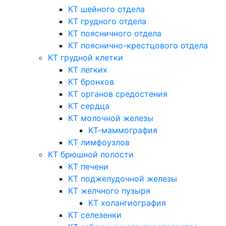
КТ шейного отдела
КТ грудного отдела
КТ поясничного отдела
КТ пояснично-крестцового отдела
КТ грудной клетки
КТ легких
КТ бронхов
КТ органов средостения
КТ сердца
КТ молочной железы
КТ-маммография
КТ лимфоузлов
КТ брюшной полости
КТ печени
КТ поджелудочной железы
КТ желчного пузыря
КТ холангиография
КТ селезенки