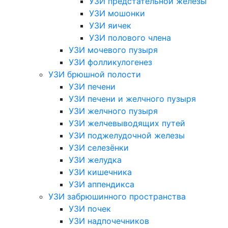
УЗИ предстательной железы
УЗИ мошонки
УЗИ яичек
УЗИ полового члена
УЗИ мочевого пузыря
УЗИ фолликулогенез
УЗИ брюшной полости
УЗИ печени
УЗИ печени и желчного пузыря
УЗИ желчного пузыря
УЗИ желчевыводящих путей
УЗИ поджелудочной железы
УЗИ селезёнки
УЗИ желудка
УЗИ кишечника
УЗИ аппендикса
УЗИ забрюшинного пространства
УЗИ почек
УЗИ надпочечников