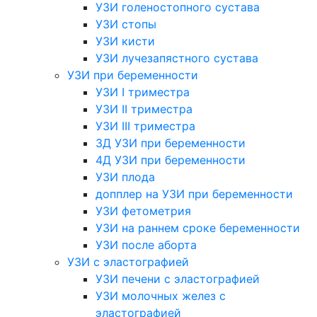
УЗИ голеностопного сустава
УЗИ стопы
УЗИ кисти
УЗИ лучезапястного сустава
УЗИ при беременности
УЗИ I триместра
УЗИ II триместра
УЗИ III триместра
3Д УЗИ при беременности
4Д УЗИ при беременности
УЗИ плода
допплер на УЗИ при беременности
УЗИ фетометрия
УЗИ на раннем сроке беременности
УЗИ после аборта
УЗИ с эластографией
УЗИ печени с эластографией
УЗИ молочных желез с
эластографией