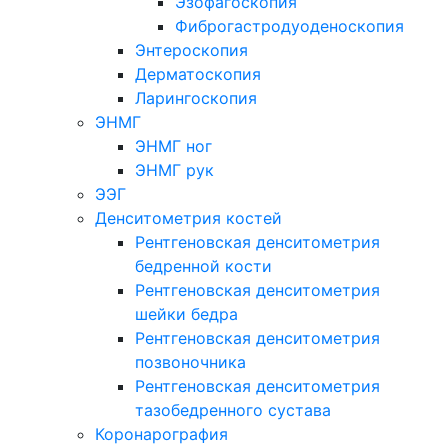
Эзофагоскопия
Фиброгастродуоденоскопия
Энтероскопия
Дерматоскопия
Ларингоскопия
ЭНМГ
ЭНМГ ног
ЭНМГ рук
ЭЭГ
Денситометрия костей
Рентгеновская денситометрия
бедренной кости
Рентгеновская денситометрия
шейки бедра
Рентгеновская денситометрия
позвоночника
Рентгеновская денситометрия
тазобедренного сустава
Коронарография