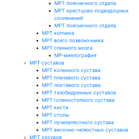
МРТ поясничного отдела
МРТ крестцово-подвздошных
сочленений
МРТ поясничного отдела
МРТ копчика
МРТ всего позвоночника
МРТ спинного мозга
МР-миелография
МРТ суставов
МРТ коленного сустава
МРТ плечевого сустава
МРТ локтевого сустава
МРТ тазобедренных суставов
МРТ голеностопного сустава
МРТ кисти
МРТ стопы
МРТ лучезапястного сустава
МРТ височно-челюстных суставов
МРТ сосудов