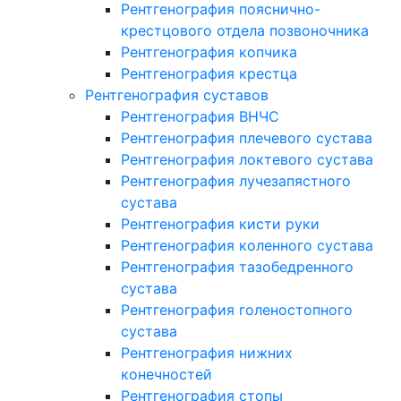
Рентгенография пояснично-
крестцового отдела позвоночника
Рентгенография копчика
Рентгенография крестца
Рентгенография суставов
Рентгенография ВНЧС
Рентгенография плечевого сустава
Рентгенография локтевого сустава
Рентгенография лучезапястного
сустава
Рентгенография кисти руки
Рентгенография коленного сустава
Рентгенография тазобедренного
сустава
Рентгенография голеностопного
сустава
Рентгенография нижних
конечностей
Рентгенография стопы