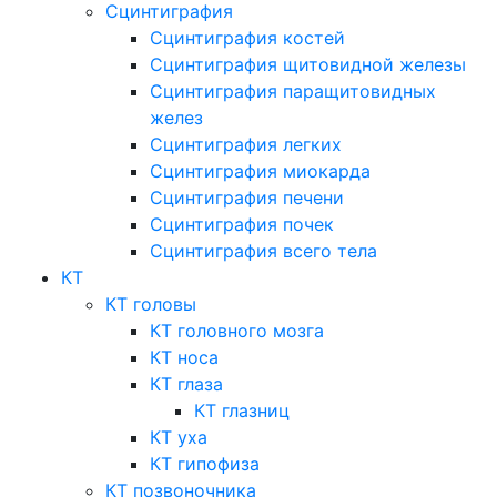
Сцинтиграфия
Сцинтиграфия костей
Сцинтиграфия щитовидной железы
Сцинтиграфия паращитовидных
желез
Сцинтиграфия легких
Сцинтиграфия миокарда
Сцинтиграфия печени
Сцинтиграфия почек
Сцинтиграфия всего тела
КТ
КТ головы
КТ головного мозга
КТ носа
КТ глаза
КТ глазниц
КТ уха
КТ гипофиза
КТ позвоночника