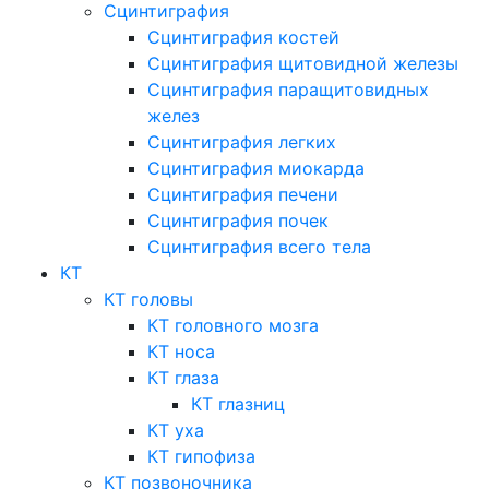
Сцинтиграфия
Сцинтиграфия костей
Сцинтиграфия щитовидной железы
Сцинтиграфия паращитовидных
желез
Сцинтиграфия легких
Сцинтиграфия миокарда
Сцинтиграфия печени
Сцинтиграфия почек
Сцинтиграфия всего тела
КТ
КТ головы
КТ головного мозга
КТ носа
КТ глаза
КТ глазниц
КТ уха
КТ гипофиза
КТ позвоночника