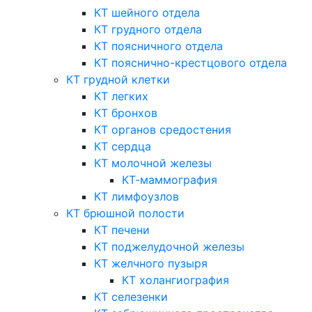
КТ шейного отдела
КТ грудного отдела
КТ поясничного отдела
КТ пояснично-крестцового отдела
КТ грудной клетки
КТ легких
КТ бронхов
КТ органов средостения
КТ сердца
КТ молочной железы
КТ-маммография
КТ лимфоузлов
КТ брюшной полости
КТ печени
КТ поджелудочной железы
КТ желчного пузыря
КТ холангиография
КТ селезенки