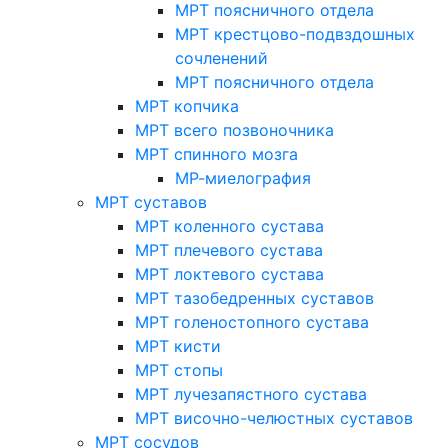
МРТ поясничного отдела
МРТ крестцово-подвздошных
сочленений
МРТ поясничного отдела
МРТ копчика
МРТ всего позвоночника
МРТ спинного мозга
МР-миелография
МРТ суставов
МРТ коленного сустава
МРТ плечевого сустава
МРТ локтевого сустава
МРТ тазобедренных суставов
МРТ голеностопного сустава
МРТ кисти
МРТ стопы
МРТ лучезапястного сустава
МРТ височно-челюстных суставов
МРТ сосудов