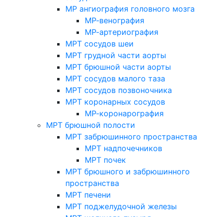
МР ангиография головного мозга
МР-венография
МР-артериография
МРТ сосудов шеи
МРТ грудной части аорты
МРТ брюшной части аорты
МРТ сосудов малого таза
МРТ сосудов позвоночника
МРТ коронарных сосудов
МР-коронарография
МРТ брюшной полости
МРТ забрюшинного пространства
МРТ надпочечников
МРТ почек
МРТ брюшного и забрюшинного
пространства
МРТ печени
МРТ поджелудочной железы