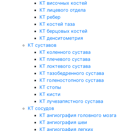
КТ височных костей
КТ лицевого отдела
КТ ребер
КТ костей таза
КТ берцовых костей
КТ денситометрия
КТ суставов
КТ коленного сустава
КТ плечевого сустава
КТ локтевого сустава
КТ тазобедренного сустава
КТ голеностопного сустава
КТ стопы
КТ кисти
КТ лучезапястного сустава
КТ сосудов
КТ ангиография головного мозга
КТ ангиография шеи
КТ ангиография легких