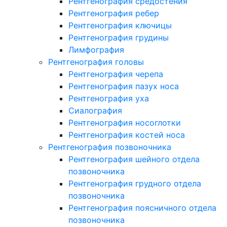
Рентгенография средостения
Рентгенография ребер
Рентгенография ключицы
Рентгенография грудины
Лимфография
Рентгенография головы
Рентгенография черепа
Рентгенография пазух носа
Рентгенография уха
Сиалография
Рентгенография носоглотки
Рентгенография костей носа
Рентгенография позвоночника
Рентгенография шейного отдела
позвоночника
Рентгенография грудного отдела
позвоночника
Рентгенография поясничного отдела
позвоночника