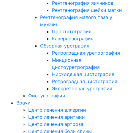
Рентгенография яичников
Рентгенография шейки матки
Рентгенография малого таза у
мужчин
Простатография
Кавернозография
Обзорная урография
Ретроградная уретрография
Микционная
цистоуретрография
Нисходящая цистография
Ретроградная цистография
Экскреторная урография
Фистулография
Врачи
Центр лечения аллергии
Центр лечения аритмии
Центр лечения артроза
Центр лечения боли спины