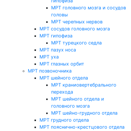
гипофиза
МРТ головного мозга и сосудов
головы
МРТ черепных нервов
МРТ сосудов головного мозга
МРТ гипофиза
МРТ турецкого седла
МРТ пазух носа
МРТ уха
МРТ глазных орбит
МРТ позвоночника
МРТ шейного отдела
МРТ краниовертебрального
перехода
МРТ шейного отдела и
головного мозга
МРТ шейно-грудного отдела
МРТ грудного отдела
МРТ пояснично-крестцового отдела