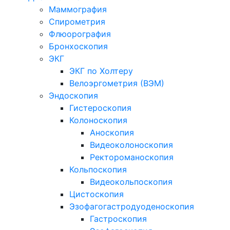
Маммография
Спирометрия
Флюорография
Бронхоскопия
ЭКГ
ЭКГ по Холтеру
Велоэргометрия (ВЭМ)
Эндоскопия
Гистероскопия
Колоноскопия
Аноскопия
Видеоколоноскопия
Ректороманоскопия
Кольпоскопия
Видеокольпоскопия
Цистоскопия
Эзофагогастродуоденоскопия
Гастроскопия