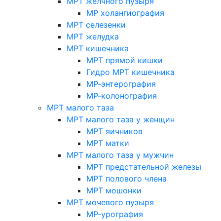
МРТ желчного пузыря
МР холангиография
МРТ селезенки
МРТ желудка
МРТ кишечника
МРТ прямой кишки
Гидро МРТ кишечника
МР-энтерография
МР-колонография
МРТ малого таза
МРТ малого таза у женщин
МРТ яичников
МРТ матки
МРТ малого таза у мужчин
МРТ предстательной железы
МРТ полового члена
МРТ мошонки
МРТ мочевого пузыря
МР-урография