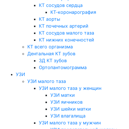
КТ сосудов сердца
КТ-коронарография
КТ аорты
КТ почечных артерий
КТ сосудов малого таза
КТ нижних конечностей
КТ всего организма
Дентальная КТ зубов
3Д КТ зубов
Ортопантомограмма
УЗИ
УЗИ малого таза
УЗИ малого таза у женщин
УЗИ матки
УЗИ яичников
УЗИ шейки матки
УЗИ влагалища
УЗИ малого таза у мужчин