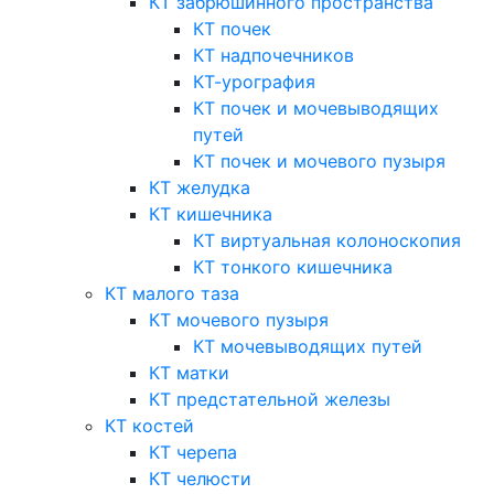
КТ забрюшинного пространства
КТ почек
КТ надпочечников
КТ-урография
КТ почек и мочевыводящих
путей
КТ почек и мочевого пузыря
КТ желудка
КТ кишечника
КТ виртуальная колоноскопия
КТ тонкого кишечника
КТ малого таза
КТ мочевого пузыря
КТ мочевыводящих путей
КТ матки
КТ предстательной железы
КТ костей
КТ черепа
КТ челюсти