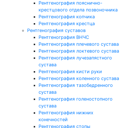
Рентгенография пояснично-
крестцового отдела позвоночника
Рентгенография копчика
Рентгенография крестца
Рентгенография суставов
Рентгенография ВНЧС
Рентгенография плечевого сустава
Рентгенография локтевого сустава
Рентгенография лучезапястного
сустава
Рентгенография кисти руки
Рентгенография коленного сустава
Рентгенография тазобедренного
сустава
Рентгенография голеностопного
сустава
Рентгенография нижних
конечностей
Рентгенография стопы