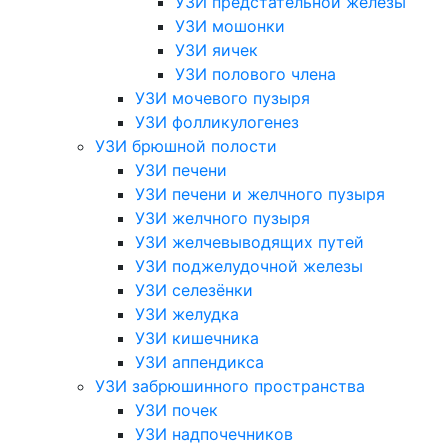
УЗИ предстательной железы
УЗИ мошонки
УЗИ яичек
УЗИ полового члена
УЗИ мочевого пузыря
УЗИ фолликулогенез
УЗИ брюшной полости
УЗИ печени
УЗИ печени и желчного пузыря
УЗИ желчного пузыря
УЗИ желчевыводящих путей
УЗИ поджелудочной железы
УЗИ селезёнки
УЗИ желудка
УЗИ кишечника
УЗИ аппендикса
УЗИ забрюшинного пространства
УЗИ почек
УЗИ надпочечников