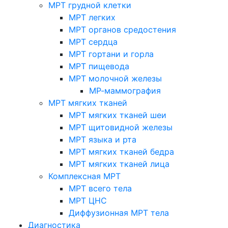
МРТ грудной клетки
МРТ легких
МРТ органов средостения
МРТ сердца
МРТ гортани и горла
МРТ пищевода
МРТ молочной железы
МР-маммография
МРТ мягких тканей
МРТ мягких тканей шеи
МРТ щитовидной железы
МРТ языка и рта
МРТ мягких тканей бедра
МРТ мягких тканей лица
Комплексная МРТ
МРТ всего тела
МРТ ЦНС
Диффузионная МРТ тела
Диагностика