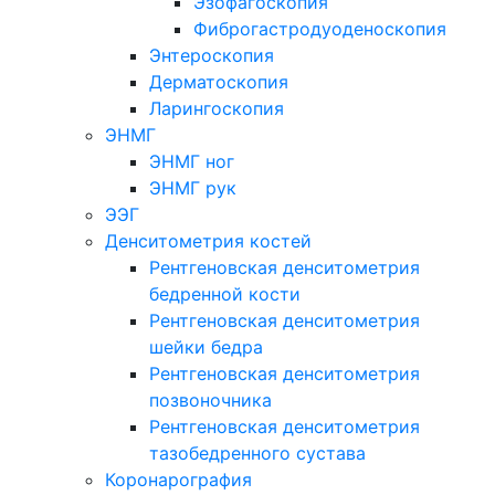
Эзофагоскопия
Фиброгастродуоденоскопия
Энтероскопия
Дерматоскопия
Ларингоскопия
ЭНМГ
ЭНМГ ног
ЭНМГ рук
ЭЭГ
Денситометрия костей
Рентгеновская денситометрия
бедренной кости
Рентгеновская денситометрия
шейки бедра
Рентгеновская денситометрия
позвоночника
Рентгеновская денситометрия
тазобедренного сустава
Коронарография