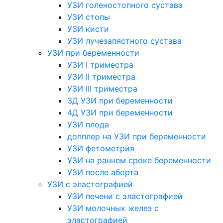
УЗИ голеностопного сустава
УЗИ стопы
УЗИ кисти
УЗИ лучезапястного сустава
УЗИ при беременности
УЗИ I триместра
УЗИ II триместра
УЗИ III триместра
3Д УЗИ при беременности
4Д УЗИ при беременности
УЗИ плода
допплер на УЗИ при беременности
УЗИ фетометрия
УЗИ на раннем сроке беременности
УЗИ после аборта
УЗИ с эластографией
УЗИ печени с эластографией
УЗИ молочных желез с
эластографией