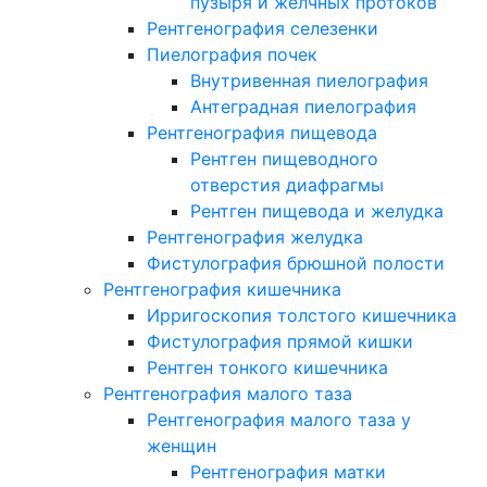
пузыря и желчных протоков
Рентгенография селезенки
Пиелография почек
Внутривенная пиелография
Антеградная пиелография
Рентгенография пищевода
Рентген пищеводного
отверстия диафрагмы
Рентген пищевода и желудка
Рентгенография желудка
Фистулография брюшной полости
Рентгенография кишечника
Ирригоскопия толстого кишечника
Фистулография прямой кишки
Рентген тонкого кишечника
Рентгенография малого таза
Рентгенография малого таза у
женщин
Рентгенография матки