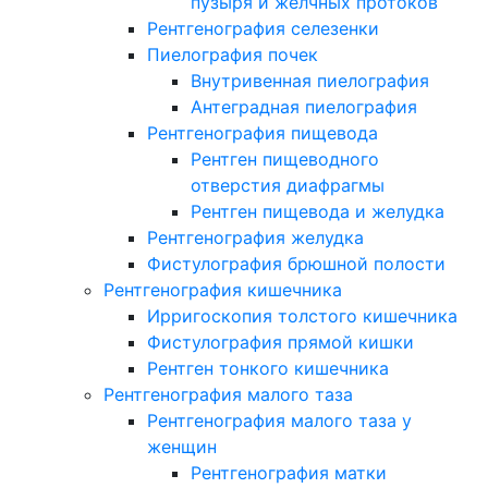
пузыря и желчных протоков
Рентгенография селезенки
Пиелография почек
Внутривенная пиелография
Антеградная пиелография
Рентгенография пищевода
Рентген пищеводного
отверстия диафрагмы
Рентген пищевода и желудка
Рентгенография желудка
Фистулография брюшной полости
Рентгенография кишечника
Ирригоскопия толстого кишечника
Фистулография прямой кишки
Рентген тонкого кишечника
Рентгенография малого таза
Рентгенография малого таза у
женщин
Рентгенография матки