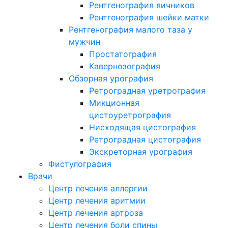
Рентгенография яичников
Рентгенография шейки матки
Рентгенография малого таза у
мужчин
Простатография
Кавернозография
Обзорная урография
Ретроградная уретрография
Микционная
цистоуретрография
Нисходящая цистография
Ретроградная цистография
Экскреторная урография
Фистулография
Врачи
Центр лечения аллергии
Центр лечения аритмии
Центр лечения артроза
Центр лечения боли спины