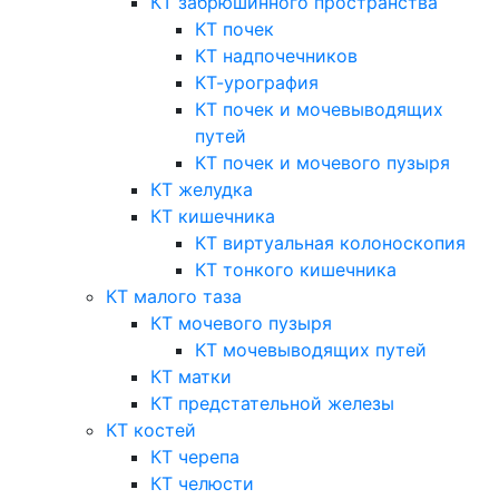
КТ забрюшинного пространства
КТ почек
КТ надпочечников
КТ-урография
КТ почек и мочевыводящих
путей
КТ почек и мочевого пузыря
КТ желудка
КТ кишечника
КТ виртуальная колоноскопия
КТ тонкого кишечника
КТ малого таза
КТ мочевого пузыря
КТ мочевыводящих путей
КТ матки
КТ предстательной железы
КТ костей
КТ черепа
КТ челюсти