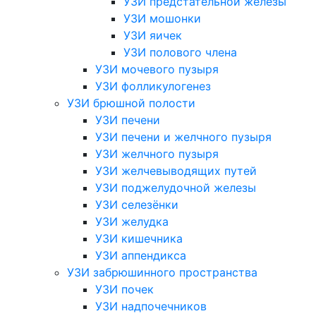
УЗИ предстательной железы
УЗИ мошонки
УЗИ яичек
УЗИ полового члена
УЗИ мочевого пузыря
УЗИ фолликулогенез
УЗИ брюшной полости
УЗИ печени
УЗИ печени и желчного пузыря
УЗИ желчного пузыря
УЗИ желчевыводящих путей
УЗИ поджелудочной железы
УЗИ селезёнки
УЗИ желудка
УЗИ кишечника
УЗИ аппендикса
УЗИ забрюшинного пространства
УЗИ почек
УЗИ надпочечников