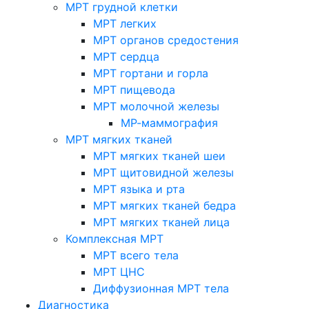
МРТ грудной клетки
МРТ легких
МРТ органов средостения
МРТ сердца
МРТ гортани и горла
МРТ пищевода
МРТ молочной железы
МР-маммография
МРТ мягких тканей
МРТ мягких тканей шеи
МРТ щитовидной железы
МРТ языка и рта
МРТ мягких тканей бедра
МРТ мягких тканей лица
Комплексная МРТ
МРТ всего тела
МРТ ЦНС
Диффузионная МРТ тела
Диагностика