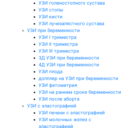
УЗИ голеностопного сустава
УЗИ стопы
УЗИ кисти
УЗИ лучезапястного сустава
УЗИ при беременности
УЗИ I триместра
УЗИ II триместра
УЗИ III триместра
3Д УЗИ при беременности
4Д УЗИ при беременности
УЗИ плода
допплер на УЗИ при беременности
УЗИ фетометрия
УЗИ на раннем сроке беременности
УЗИ после аборта
УЗИ с эластографией
УЗИ печени с эластографией
УЗИ молочных желез с
эластографией