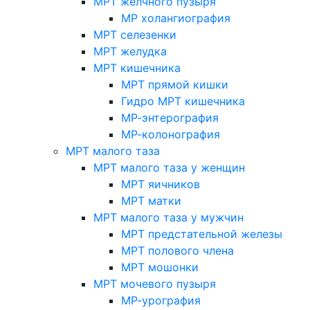
МРТ желчного пузыря
МР холангиография
МРТ селезенки
МРТ желудка
МРТ кишечника
МРТ прямой кишки
Гидро МРТ кишечника
МР-энтерография
МР-колонография
МРТ малого таза
МРТ малого таза у женщин
МРТ яичников
МРТ матки
МРТ малого таза у мужчин
МРТ предстательной железы
МРТ полового члена
МРТ мошонки
МРТ мочевого пузыря
МР-урография