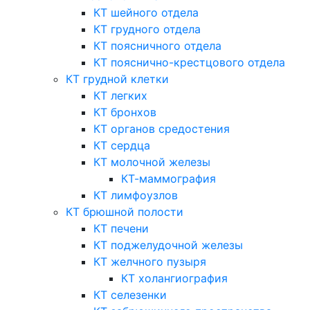
КТ шейного отдела
КТ грудного отдела
КТ поясничного отдела
КТ пояснично-крестцового отдела
КТ грудной клетки
КТ легких
КТ бронхов
КТ органов средостения
КТ сердца
КТ молочной железы
КТ-маммография
КТ лимфоузлов
КТ брюшной полости
КТ печени
КТ поджелудочной железы
КТ желчного пузыря
КТ холангиография
КТ селезенки