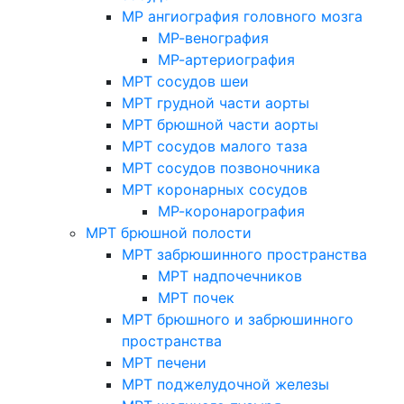
МР ангиография головного мозга
МР-венография
МР-артериография
МРТ сосудов шеи
МРТ грудной части аорты
МРТ брюшной части аорты
МРТ сосудов малого таза
МРТ сосудов позвоночника
МРТ коронарных сосудов
МР-коронарография
МРТ брюшной полости
МРТ забрюшинного пространства
МРТ надпочечников
МРТ почек
МРТ брюшного и забрюшинного
пространства
МРТ печени
МРТ поджелудочной железы