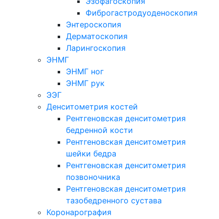
Эзофагоскопия
Фиброгастродуоденоскопия
Энтероскопия
Дерматоскопия
Ларингоскопия
ЭНМГ
ЭНМГ ног
ЭНМГ рук
ЭЭГ
Денситометрия костей
Рентгеновская денситометрия
бедренной кости
Рентгеновская денситометрия
шейки бедра
Рентгеновская денситометрия
позвоночника
Рентгеновская денситометрия
тазобедренного сустава
Коронарография