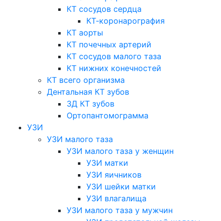
КТ сосудов сердца
КТ-коронарография
КТ аорты
КТ почечных артерий
КТ сосудов малого таза
КТ нижних конечностей
КТ всего организма
Дентальная КТ зубов
3Д КТ зубов
Ортопантомограмма
УЗИ
УЗИ малого таза
УЗИ малого таза у женщин
УЗИ матки
УЗИ яичников
УЗИ шейки матки
УЗИ влагалища
УЗИ малого таза у мужчин