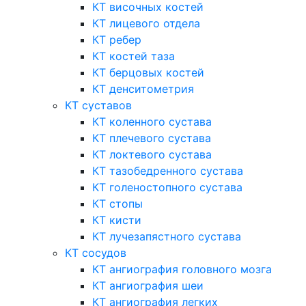
КТ височных костей
КТ лицевого отдела
КТ ребер
КТ костей таза
КТ берцовых костей
КТ денситометрия
КТ суставов
КТ коленного сустава
КТ плечевого сустава
КТ локтевого сустава
КТ тазобедренного сустава
КТ голеностопного сустава
КТ стопы
КТ кисти
КТ лучезапястного сустава
КТ сосудов
КТ ангиография головного мозга
КТ ангиография шеи
КТ ангиография легких