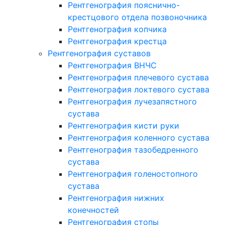
Рентгенография пояснично-
крестцового отдела позвоночника
Рентгенография копчика
Рентгенография крестца
Рентгенография суставов
Рентгенография ВНЧС
Рентгенография плечевого сустава
Рентгенография локтевого сустава
Рентгенография лучезапястного
сустава
Рентгенография кисти руки
Рентгенография коленного сустава
Рентгенография тазобедренного
сустава
Рентгенография голеностопного
сустава
Рентгенография нижних
конечностей
Рентгенография стопы