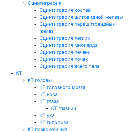
Сцинтиграфия
Сцинтиграфия костей
Сцинтиграфия щитовидной железы
Сцинтиграфия паращитовидных
желез
Сцинтиграфия легких
Сцинтиграфия миокарда
Сцинтиграфия печени
Сцинтиграфия почек
Сцинтиграфия всего тела
КТ
КТ головы
КТ головного мозга
КТ носа
КТ глаза
КТ глазниц
КТ уха
КТ гипофиза
КТ позвоночника