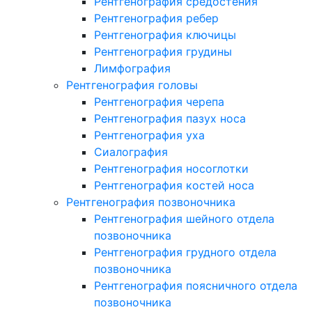
Рентгенография средостения
Рентгенография ребер
Рентгенография ключицы
Рентгенография грудины
Лимфография
Рентгенография головы
Рентгенография черепа
Рентгенография пазух носа
Рентгенография уха
Сиалография
Рентгенография носоглотки
Рентгенография костей носа
Рентгенография позвоночника
Рентгенография шейного отдела
позвоночника
Рентгенография грудного отдела
позвоночника
Рентгенография поясничного отдела
позвоночника