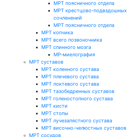
МРТ поясничного отдела
МРТ крестцово-подвздошных
сочленений
МРТ поясничного отдела
МРТ копчика
МРТ всего позвоночника
МРТ спинного мозга
МР-миелография
МРТ суставов
МРТ коленного сустава
МРТ плечевого сустава
МРТ локтевого сустава
МРТ тазобедренных суставов
МРТ голеностопного сустава
МРТ кисти
МРТ стопы
МРТ лучезапястного сустава
МРТ височно-челюстных суставов
МРТ сосудов