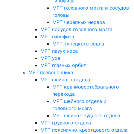
гипофиза
МРТ головного мозга и сосудов
головы
МРТ черепных нервов
МРТ сосудов головного мозга
МРТ гипофиза
МРТ турецкого седла
МРТ пазух носа
МРТ уха
МРТ глазных орбит
МРТ позвоночника
МРТ шейного отдела
МРТ краниовертебрального
перехода
МРТ шейного отдела и
головного мозга
МРТ шейно-грудного отдела
МРТ грудного отдела
МРТ пояснично-крестцового отдела