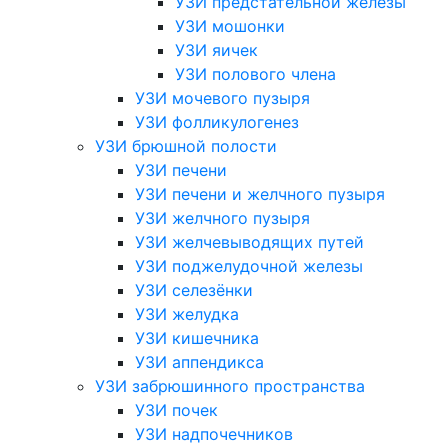
УЗИ предстательной железы
УЗИ мошонки
УЗИ яичек
УЗИ полового члена
УЗИ мочевого пузыря
УЗИ фолликулогенез
УЗИ брюшной полости
УЗИ печени
УЗИ печени и желчного пузыря
УЗИ желчного пузыря
УЗИ желчевыводящих путей
УЗИ поджелудочной железы
УЗИ селезёнки
УЗИ желудка
УЗИ кишечника
УЗИ аппендикса
УЗИ забрюшинного пространства
УЗИ почек
УЗИ надпочечников