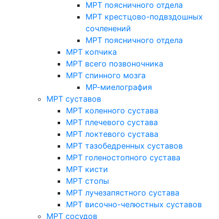
МРТ поясничного отдела
МРТ крестцово-подвздошных
сочленений
МРТ поясничного отдела
МРТ копчика
МРТ всего позвоночника
МРТ спинного мозга
МР-миелография
МРТ суставов
МРТ коленного сустава
МРТ плечевого сустава
МРТ локтевого сустава
МРТ тазобедренных суставов
МРТ голеностопного сустава
МРТ кисти
МРТ стопы
МРТ лучезапястного сустава
МРТ височно-челюстных суставов
МРТ сосудов