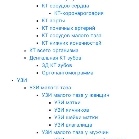
КТ сосудов сердца
КТ-коронарография
КТ аорты
КТ почечных артерий
КТ сосудов малого таза
КТ нижних конечностей
КТ всего организма
Дентальная КТ зубов
3Д КТ зубов
Ортопантомограмма
УЗИ
УЗИ малого таза
УЗИ малого таза у женщин
УЗИ матки
УЗИ яичников
УЗИ шейки матки
УЗИ влагалища
УЗИ малого таза у мужчин