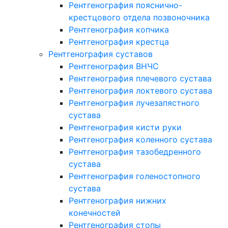
Рентгенография пояснично-
крестцового отдела позвоночника
Рентгенография копчика
Рентгенография крестца
Рентгенография суставов
Рентгенография ВНЧС
Рентгенография плечевого сустава
Рентгенография локтевого сустава
Рентгенография лучезапястного
сустава
Рентгенография кисти руки
Рентгенография коленного сустава
Рентгенография тазобедренного
сустава
Рентгенография голеностопного
сустава
Рентгенография нижних
конечностей
Рентгенография стопы