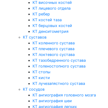
КТ височных костей
КТ лицевого отдела
КТ ребер
КТ костей таза
КТ берцовых костей
КТ денситометрия
КТ суставов
КТ коленного сустава
КТ плечевого сустава
КТ локтевого сустава
КТ тазобедренного сустава
КТ голеностопного сустава
КТ стопы
КТ кисти
КТ лучезапястного сустава
КТ сосудов
КТ ангиография головного мозга
КТ ангиография шеи
КТ ангиография легких