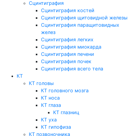
Сцинтиграфия
Сцинтиграфия костей
Сцинтиграфия щитовидной железы
Сцинтиграфия паращитовидных
желез
Сцинтиграфия легких
Сцинтиграфия миокарда
Сцинтиграфия печени
Сцинтиграфия почек
Сцинтиграфия всего тела
КТ
КТ головы
КТ головного мозга
КТ носа
КТ глаза
КТ глазниц
КТ уха
КТ гипофиза
КТ позвоночника