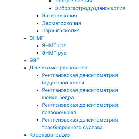
Эзофагоскопия
Фиброгастродуоденоскопия
Энтероскопия
Дерматоскопия
Ларингоскопия
ЭНМГ
ЭНМГ ног
ЭНМГ рук
ЭЭГ
Денситометрия костей
Рентгеновская денситометрия
бедренной кости
Рентгеновская денситометрия
шейки бедра
Рентгеновская денситометрия
позвоночника
Рентгеновская денситометрия
тазобедренного сустава
Коронарография