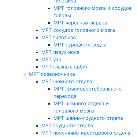
гипофиза
МРТ головного мозга и сосудов
головы
МРТ черепных нервов
МРТ сосудов головного мозга
МРТ гипофиза
МРТ турецкого седла
МРТ пазух носа
МРТ уха
МРТ глазных орбит
МРТ позвоночника
МРТ шейного отдела
МРТ краниовертебрального
перехода
МРТ шейного отдела и
головного мозга
МРТ шейно-грудного отдела
МРТ грудного отдела
МРТ пояснично-крестцового отдела