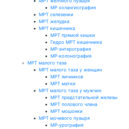
МРТ желчного пузыря
МР холангиография
МРТ селезенки
МРТ желудка
МРТ кишечника
МРТ прямой кишки
Гидро МРТ кишечника
МР-энтерография
МР-колонография
МРТ малого таза
МРТ малого таза у женщин
МРТ яичников
МРТ матки
МРТ малого таза у мужчин
МРТ предстательной железы
МРТ полового члена
МРТ мошонки
МРТ мочевого пузыря
МР-урография