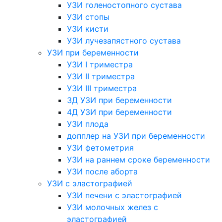
УЗИ голеностопного сустава
УЗИ стопы
УЗИ кисти
УЗИ лучезапястного сустава
УЗИ при беременности
УЗИ I триместра
УЗИ II триместра
УЗИ III триместра
3Д УЗИ при беременности
4Д УЗИ при беременности
УЗИ плода
допплер на УЗИ при беременности
УЗИ фетометрия
УЗИ на раннем сроке беременности
УЗИ после аборта
УЗИ с эластографией
УЗИ печени с эластографией
УЗИ молочных желез с
эластографией