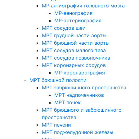
МР ангиография головного мозга
МР-венография
МР-артериография
МРТ сосудов шеи
МРТ грудной части аорты
МРТ брюшной части аорты
МРТ сосудов малого таза
МРТ сосудов позвоночника
МРТ коронарных сосудов
МР-коронарография
МРТ брюшной полости
МРТ забрюшинного пространства
МРТ надпочечников
МРТ почек
МРТ брюшного и забрюшинного
пространства
МРТ печени
МРТ поджелудочной железы