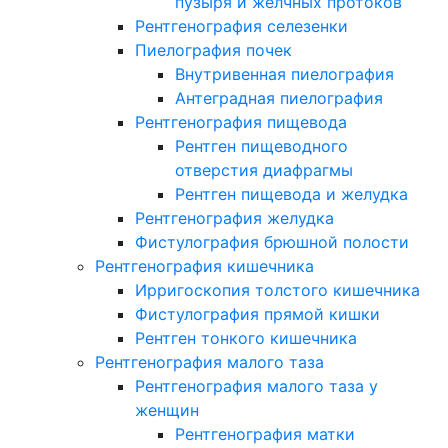
пузыря и желчных протоков
Рентгенография селезенки
Пиелография почек
Внутривенная пиелография
Антеградная пиелография
Рентгенография пищевода
Рентген пищеводного
отверстия диафрагмы
Рентген пищевода и желудка
Рентгенография желудка
Фистулография брюшной полости
Рентгенография кишечника
Ирригоскопия толстого кишечника
Фистулография прямой кишки
Рентген тонкого кишечника
Рентгенография малого таза
Рентгенография малого таза у
женщин
Рентгенография матки