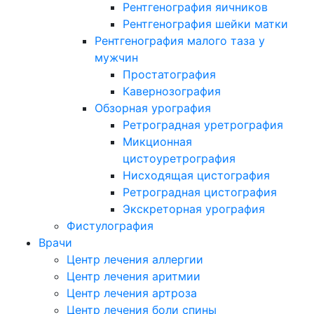
Рентгенография яичников
Рентгенография шейки матки
Рентгенография малого таза у
мужчин
Простатография
Кавернозография
Обзорная урография
Ретроградная уретрография
Микционная
цистоуретрография
Нисходящая цистография
Ретроградная цистография
Экскреторная урография
Фистулография
Врачи
Центр лечения аллергии
Центр лечения аритмии
Центр лечения артроза
Центр лечения боли спины