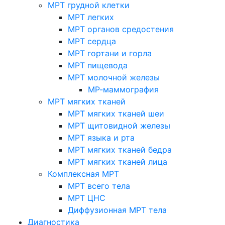
МРТ грудной клетки
МРТ легких
МРТ органов средостения
МРТ сердца
МРТ гортани и горла
МРТ пищевода
МРТ молочной железы
МР-маммография
МРТ мягких тканей
МРТ мягких тканей шеи
МРТ щитовидной железы
МРТ языка и рта
МРТ мягких тканей бедра
МРТ мягких тканей лица
Комплексная МРТ
МРТ всего тела
МРТ ЦНС
Диффузионная МРТ тела
Диагностика