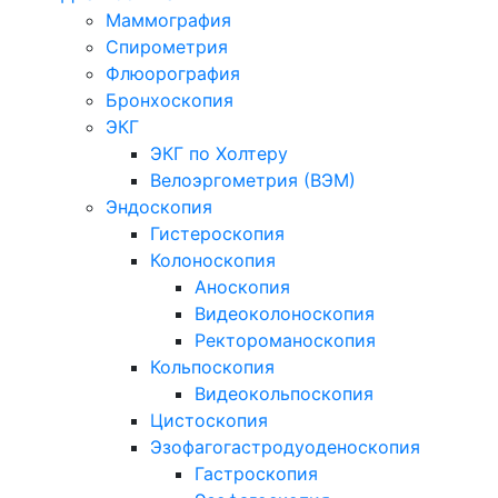
Маммография
Спирометрия
Флюорография
Бронхоскопия
ЭКГ
ЭКГ по Холтеру
Велоэргометрия (ВЭМ)
Эндоскопия
Гистероскопия
Колоноскопия
Аноскопия
Видеоколоноскопия
Ректороманоскопия
Кольпоскопия
Видеокольпоскопия
Цистоскопия
Эзофагогастродуоденоскопия
Гастроскопия