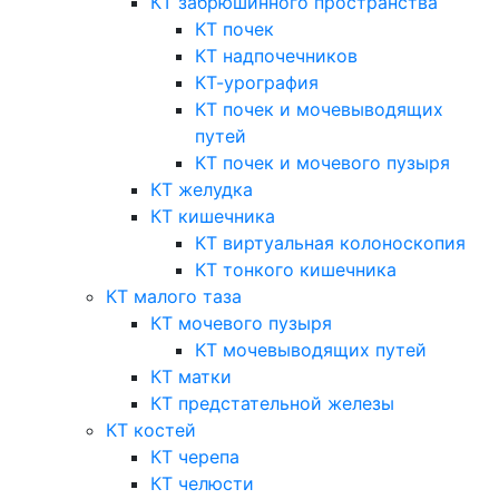
КТ забрюшинного пространства
КТ почек
КТ надпочечников
КТ-урография
КТ почек и мочевыводящих
путей
КТ почек и мочевого пузыря
КТ желудка
КТ кишечника
КТ виртуальная колоноскопия
КТ тонкого кишечника
КТ малого таза
КТ мочевого пузыря
КТ мочевыводящих путей
КТ матки
КТ предстательной железы
КТ костей
КТ черепа
КТ челюсти