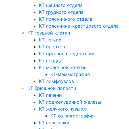
КТ шейного отдела
КТ грудного отдела
КТ поясничного отдела
КТ пояснично-крестцового отдела
КТ грудной клетки
КТ легких
КТ бронхов
КТ органов средостения
КТ сердца
КТ молочной железы
КТ-маммография
КТ лимфоузлов
КТ брюшной полости
КТ печени
КТ поджелудочной железы
КТ желчного пузыря
КТ холангиография
КТ селезенки