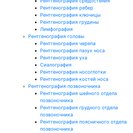
Рентгенография средостения
Рентгенография ребер
Рентгенография ключицы
Рентгенография грудины
Лимфография
Рентгенография головы
Рентгенография черепа
Рентгенография пазух носа
Рентгенография уха
Сиалография
Рентгенография носоглотки
Рентгенография костей носа
Рентгенография позвоночника
Рентгенография шейного отдела
позвоночника
Рентгенография грудного отдела
позвоночника
Рентгенография поясничного отдела
позвоночника