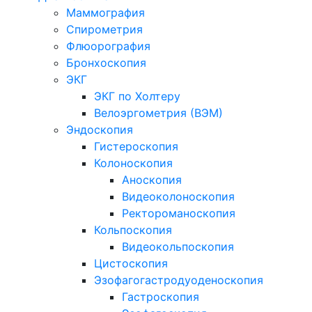
Маммография
Спирометрия
Флюорография
Бронхоскопия
ЭКГ
ЭКГ по Холтеру
Велоэргометрия (ВЭМ)
Эндоскопия
Гистероскопия
Колоноскопия
Аноскопия
Видеоколоноскопия
Ректороманоскопия
Кольпоскопия
Видеокольпоскопия
Цистоскопия
Эзофагогастродуоденоскопия
Гастроскопия