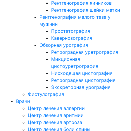
Рентгенография яичников
Рентгенография шейки матки
Рентгенография малого таза у
мужчин
Простатография
Кавернозография
Обзорная урография
Ретроградная уретрография
Микционная
цистоуретрография
Нисходящая цистография
Ретроградная цистография
Экскреторная урография
Фистулография
Врачи
Центр лечения аллергии
Центр лечения аритмии
Центр лечения артроза
Центр лечения боли спины