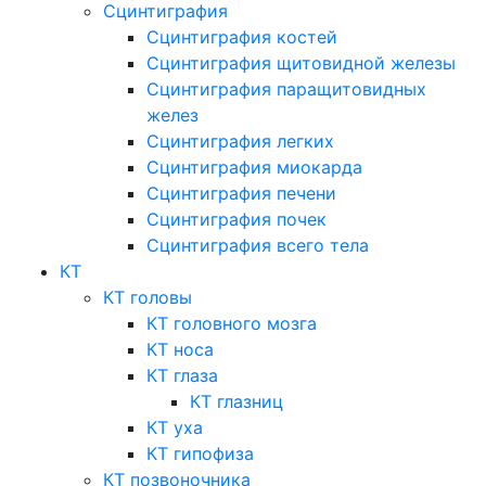
Сцинтиграфия
Сцинтиграфия костей
Сцинтиграфия щитовидной железы
Сцинтиграфия паращитовидных
желез
Сцинтиграфия легких
Сцинтиграфия миокарда
Сцинтиграфия печени
Сцинтиграфия почек
Сцинтиграфия всего тела
КТ
КТ головы
КТ головного мозга
КТ носа
КТ глаза
КТ глазниц
КТ уха
КТ гипофиза
КТ позвоночника