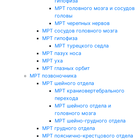
гипофиза
МРТ головного мозга и сосудов
головы
МРТ черепных нервов
МРТ сосудов головного мозга
МРТ гипофиза
МРТ турецкого седла
МРТ пазух носа
МРТ уха
МРТ глазных орбит
МРТ позвоночника
МРТ шейного отдела
МРТ краниовертебрального
перехода
МРТ шейного отдела и
головного мозга
МРТ шейно-грудного отдела
МРТ грудного отдела
МРТ пояснично-крестцового отдела