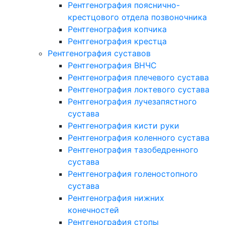
Рентгенография пояснично-
крестцового отдела позвоночника
Рентгенография копчика
Рентгенография крестца
Рентгенография суставов
Рентгенография ВНЧС
Рентгенография плечевого сустава
Рентгенография локтевого сустава
Рентгенография лучезапястного
сустава
Рентгенография кисти руки
Рентгенография коленного сустава
Рентгенография тазобедренного
сустава
Рентгенография голеностопного
сустава
Рентгенография нижних
конечностей
Рентгенография стопы