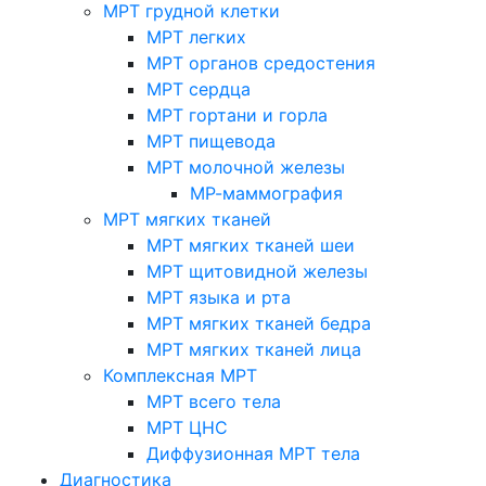
МРТ грудной клетки
МРТ легких
МРТ органов средостения
МРТ сердца
МРТ гортани и горла
МРТ пищевода
МРТ молочной железы
МР-маммография
МРТ мягких тканей
МРТ мягких тканей шеи
МРТ щитовидной железы
МРТ языка и рта
МРТ мягких тканей бедра
МРТ мягких тканей лица
Комплексная МРТ
МРТ всего тела
МРТ ЦНС
Диффузионная МРТ тела
Диагностика