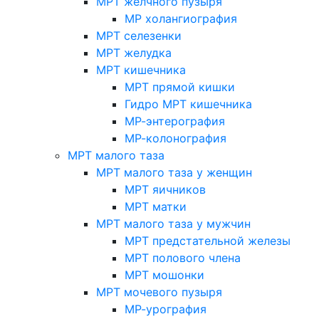
МРТ желчного пузыря
МР холангиография
МРТ селезенки
МРТ желудка
МРТ кишечника
МРТ прямой кишки
Гидро МРТ кишечника
МР-энтерография
МР-колонография
МРТ малого таза
МРТ малого таза у женщин
МРТ яичников
МРТ матки
МРТ малого таза у мужчин
МРТ предстательной железы
МРТ полового члена
МРТ мошонки
МРТ мочевого пузыря
МР-урография