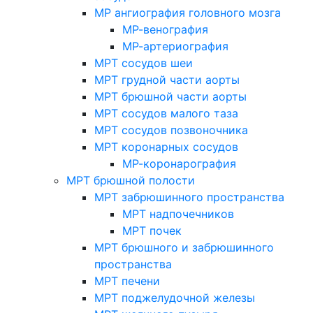
МР ангиография головного мозга
МР-венография
МР-артериография
МРТ сосудов шеи
МРТ грудной части аорты
МРТ брюшной части аорты
МРТ сосудов малого таза
МРТ сосудов позвоночника
МРТ коронарных сосудов
МР-коронарография
МРТ брюшной полости
МРТ забрюшинного пространства
МРТ надпочечников
МРТ почек
МРТ брюшного и забрюшинного
пространства
МРТ печени
МРТ поджелудочной железы