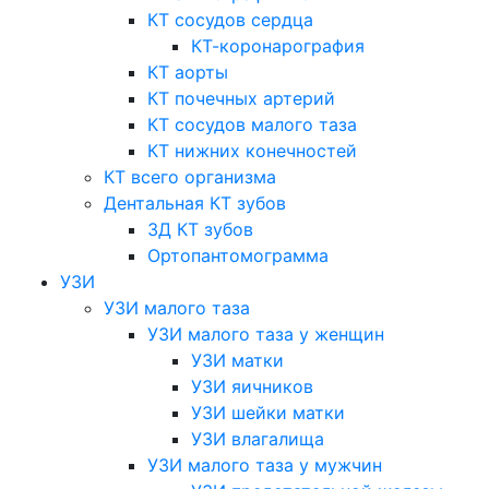
КТ сосудов сердца
КТ-коронарография
КТ аорты
КТ почечных артерий
КТ сосудов малого таза
КТ нижних конечностей
КТ всего организма
Дентальная КТ зубов
3Д КТ зубов
Ортопантомограмма
УЗИ
УЗИ малого таза
УЗИ малого таза у женщин
УЗИ матки
УЗИ яичников
УЗИ шейки матки
УЗИ влагалища
УЗИ малого таза у мужчин