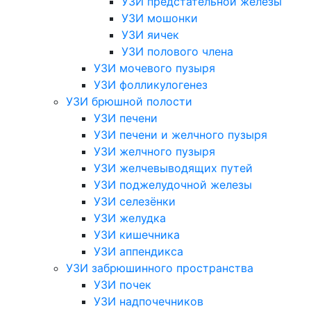
УЗИ предстательной железы
УЗИ мошонки
УЗИ яичек
УЗИ полового члена
УЗИ мочевого пузыря
УЗИ фолликулогенез
УЗИ брюшной полости
УЗИ печени
УЗИ печени и желчного пузыря
УЗИ желчного пузыря
УЗИ желчевыводящих путей
УЗИ поджелудочной железы
УЗИ селезёнки
УЗИ желудка
УЗИ кишечника
УЗИ аппендикса
УЗИ забрюшинного пространства
УЗИ почек
УЗИ надпочечников