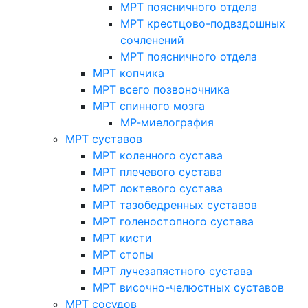
МРТ поясничного отдела
МРТ крестцово-подвздошных
сочленений
МРТ поясничного отдела
МРТ копчика
МРТ всего позвоночника
МРТ спинного мозга
МР-миелография
МРТ суставов
МРТ коленного сустава
МРТ плечевого сустава
МРТ локтевого сустава
МРТ тазобедренных суставов
МРТ голеностопного сустава
МРТ кисти
МРТ стопы
МРТ лучезапястного сустава
МРТ височно-челюстных суставов
МРТ сосудов