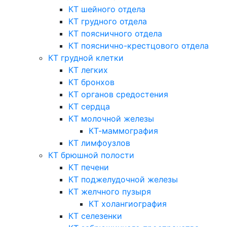
КТ шейного отдела
КТ грудного отдела
КТ поясничного отдела
КТ пояснично-крестцового отдела
КТ грудной клетки
КТ легких
КТ бронхов
КТ органов средостения
КТ сердца
КТ молочной железы
КТ-маммография
КТ лимфоузлов
КТ брюшной полости
КТ печени
КТ поджелудочной железы
КТ желчного пузыря
КТ холангиография
КТ селезенки