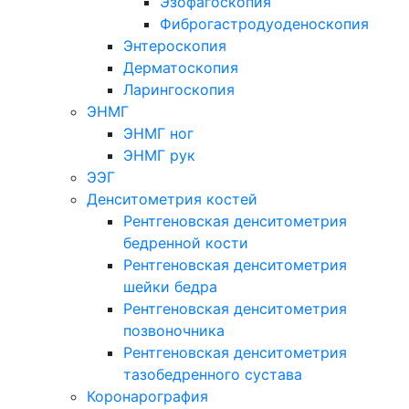
Эзофагоскопия
Фиброгастродуоденоскопия
Энтероскопия
Дерматоскопия
Ларингоскопия
ЭНМГ
ЭНМГ ног
ЭНМГ рук
ЭЭГ
Денситометрия костей
Рентгеновская денситометрия
бедренной кости
Рентгеновская денситометрия
шейки бедра
Рентгеновская денситометрия
позвоночника
Рентгеновская денситометрия
тазобедренного сустава
Коронарография