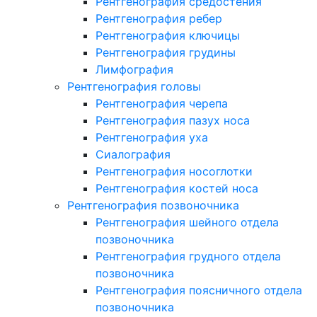
Рентгенография средостения
Рентгенография ребер
Рентгенография ключицы
Рентгенография грудины
Лимфография
Рентгенография головы
Рентгенография черепа
Рентгенография пазух носа
Рентгенография уха
Сиалография
Рентгенография носоглотки
Рентгенография костей носа
Рентгенография позвоночника
Рентгенография шейного отдела
позвоночника
Рентгенография грудного отдела
позвоночника
Рентгенография поясничного отдела
позвоночника