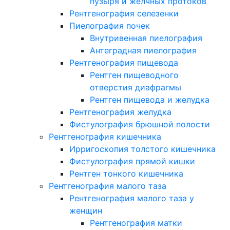
пузыря и желчных протоков
Рентгенография селезенки
Пиелография почек
Внутривенная пиелография
Антеградная пиелография
Рентгенография пищевода
Рентген пищеводного
отверстия диафрагмы
Рентген пищевода и желудка
Рентгенография желудка
Фистулография брюшной полости
Рентгенография кишечника
Ирригоскопия толстого кишечника
Фистулография прямой кишки
Рентген тонкого кишечника
Рентгенография малого таза
Рентгенография малого таза у
женщин
Рентгенография матки