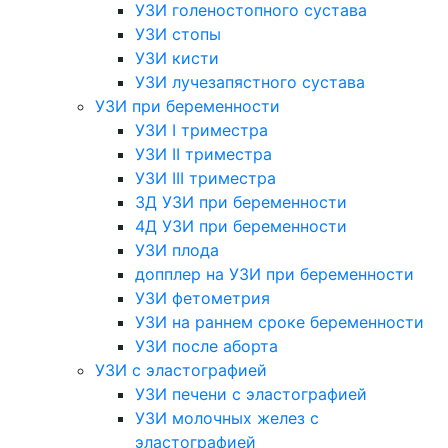
УЗИ голеностопного сустава
УЗИ стопы
УЗИ кисти
УЗИ лучезапястного сустава
УЗИ при беременности
УЗИ I триместра
УЗИ II триместра
УЗИ III триместра
3Д УЗИ при беременности
4Д УЗИ при беременности
УЗИ плода
допплер на УЗИ при беременности
УЗИ фетометрия
УЗИ на раннем сроке беременности
УЗИ после аборта
УЗИ с эластографией
УЗИ печени с эластографией
УЗИ молочных желез с
эластографией