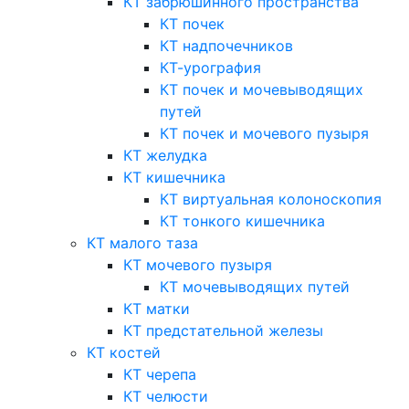
КТ забрюшинного пространства
КТ почек
КТ надпочечников
КТ-урография
КТ почек и мочевыводящих
путей
КТ почек и мочевого пузыря
КТ желудка
КТ кишечника
КТ виртуальная колоноскопия
КТ тонкого кишечника
КТ малого таза
КТ мочевого пузыря
КТ мочевыводящих путей
КТ матки
КТ предстательной железы
КТ костей
КТ черепа
КТ челюсти