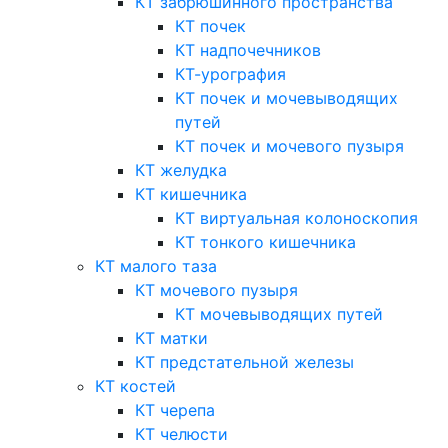
КТ забрюшинного пространства
КТ почек
КТ надпочечников
КТ-урография
КТ почек и мочевыводящих
путей
КТ почек и мочевого пузыря
КТ желудка
КТ кишечника
КТ виртуальная колоноскопия
КТ тонкого кишечника
КТ малого таза
КТ мочевого пузыря
КТ мочевыводящих путей
КТ матки
КТ предстательной железы
КТ костей
КТ черепа
КТ челюсти