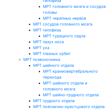
гипофиза
МРТ головного мозга и сосудов
головы
МРТ черепных нервов
МРТ сосудов головного мозга
МРТ гипофиза
МРТ турецкого седла
МРТ пазух носа
МРТ уха
МРТ глазных орбит
МРТ позвоночника
МРТ шейного отдела
МРТ краниовертебрального
перехода
МРТ шейного отдела и
головного мозга
МРТ шейно-грудного отдела
МРТ грудного отдела
МРТ пояснично-крестцового отдела