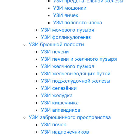
УЗИ предстательной железы
УЗИ мошонки
УЗИ яичек
УЗИ полового члена
УЗИ мочевого пузыря
УЗИ фолликулогенез
УЗИ брюшной полости
УЗИ печени
УЗИ печени и желчного пузыря
УЗИ желчного пузыря
УЗИ желчевыводящих путей
УЗИ поджелудочной железы
УЗИ селезёнки
УЗИ желудка
УЗИ кишечника
УЗИ аппендикса
УЗИ забрюшинного пространства
УЗИ почек
УЗИ надпочечников