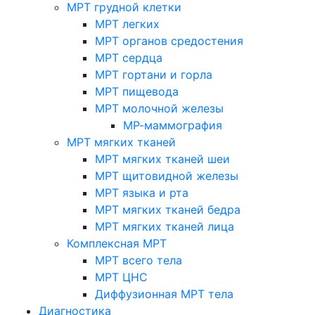
МРТ грудной клетки
МРТ легких
МРТ органов средостения
МРТ сердца
МРТ гортани и горла
МРТ пищевода
МРТ молочной железы
МР-маммография
МРТ мягких тканей
МРТ мягких тканей шеи
МРТ щитовидной железы
МРТ языка и рта
МРТ мягких тканей бедра
МРТ мягких тканей лица
Комплексная МРТ
МРТ всего тела
МРТ ЦНС
Диффузионная МРТ тела
Диагностика