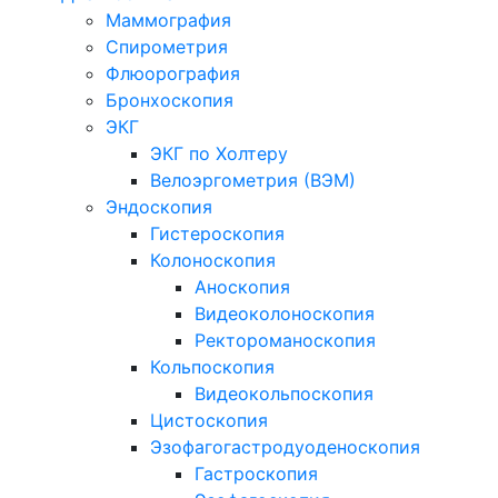
Маммография
Спирометрия
Флюорография
Бронхоскопия
ЭКГ
ЭКГ по Холтеру
Велоэргометрия (ВЭМ)
Эндоскопия
Гистероскопия
Колоноскопия
Аноскопия
Видеоколоноскопия
Ректороманоскопия
Кольпоскопия
Видеокольпоскопия
Цистоскопия
Эзофагогастродуоденоскопия
Гастроскопия