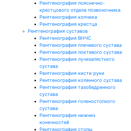
Рентгенография пояснично-
крестцового отдела позвоночника
Рентгенография копчика
Рентгенография крестца
Рентгенография суставов
Рентгенография ВНЧС
Рентгенография плечевого сустава
Рентгенография локтевого сустава
Рентгенография лучезапястного
сустава
Рентгенография кисти руки
Рентгенография коленного сустава
Рентгенография тазобедренного
сустава
Рентгенография голеностопного
сустава
Рентгенография нижних
конечностей
Рентгенография стопы