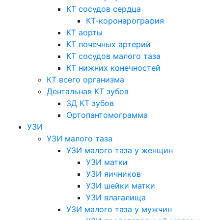
КТ сосудов сердца
КТ-коронарография
КТ аорты
КТ почечных артерий
КТ сосудов малого таза
КТ нижних конечностей
КТ всего организма
Дентальная КТ зубов
3Д КТ зубов
Ортопантомограмма
УЗИ
УЗИ малого таза
УЗИ малого таза у женщин
УЗИ матки
УЗИ яичников
УЗИ шейки матки
УЗИ влагалища
УЗИ малого таза у мужчин