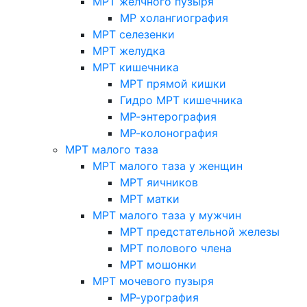
МРТ желчного пузыря
МР холангиография
МРТ селезенки
МРТ желудка
МРТ кишечника
МРТ прямой кишки
Гидро МРТ кишечника
МР-энтерография
МР-колонография
МРТ малого таза
МРТ малого таза у женщин
МРТ яичников
МРТ матки
МРТ малого таза у мужчин
МРТ предстательной железы
МРТ полового члена
МРТ мошонки
МРТ мочевого пузыря
МР-урография