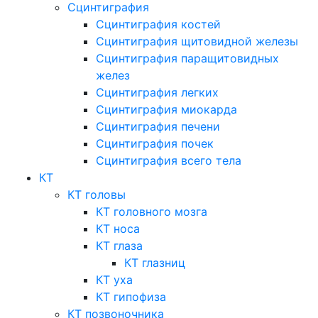
Сцинтиграфия
Сцинтиграфия костей
Сцинтиграфия щитовидной железы
Сцинтиграфия паращитовидных
желез
Сцинтиграфия легких
Сцинтиграфия миокарда
Сцинтиграфия печени
Сцинтиграфия почек
Сцинтиграфия всего тела
КТ
КТ головы
КТ головного мозга
КТ носа
КТ глаза
КТ глазниц
КТ уха
КТ гипофиза
КТ позвоночника