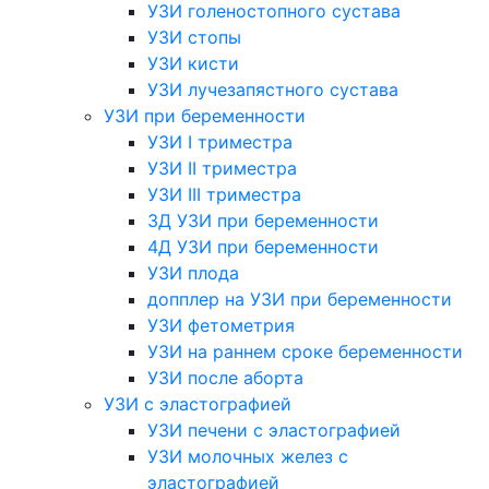
УЗИ голеностопного сустава
УЗИ стопы
УЗИ кисти
УЗИ лучезапястного сустава
УЗИ при беременности
УЗИ I триместра
УЗИ II триместра
УЗИ III триместра
3Д УЗИ при беременности
4Д УЗИ при беременности
УЗИ плода
допплер на УЗИ при беременности
УЗИ фетометрия
УЗИ на раннем сроке беременности
УЗИ после аборта
УЗИ с эластографией
УЗИ печени с эластографией
УЗИ молочных желез с
эластографией