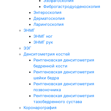
Эзофагоскопия
Фиброгастродуоденоскопия
Энтероскопия
Дерматоскопия
Ларингоскопия
ЭНМГ
ЭНМГ ног
ЭНМГ рук
ЭЭГ
Денситометрия костей
Рентгеновская денситометрия
бедренной кости
Рентгеновская денситометрия
шейки бедра
Рентгеновская денситометрия
позвоночника
Рентгеновская денситометрия
тазобедренного сустава
Коронарография