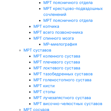
МРТ поясничного отдела
МРТ крестцово-подвздошных
сочленений
МРТ поясничного отдела
МРТ копчика
МРТ всего позвоночника
МРТ спинного мозга
МР-миелография
МРТ суставов
МРТ коленного сустава
МРТ плечевого сустава
МРТ локтевого сустава
МРТ тазобедренных суставов
МРТ голеностопного сустава
МРТ кисти
МРТ стопы
МРТ лучезапястного сустава
МРТ височно-челюстных суставов
МРТ сосудов