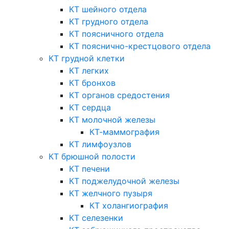
КТ шейного отдела
КТ грудного отдела
КТ поясничного отдела
КТ пояснично-крестцового отдела
КТ грудной клетки
КТ легких
КТ бронхов
КТ органов средостения
КТ сердца
КТ молочной железы
КТ-маммография
КТ лимфоузлов
КТ брюшной полости
КТ печени
КТ поджелудочной железы
КТ желчного пузыря
КТ холангиография
КТ селезенки