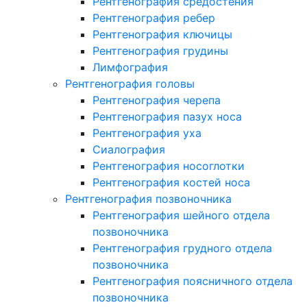
Рентгенография средостения
Рентгенография ребер
Рентгенография ключицы
Рентгенография грудины
Лимфография
Рентгенография головы
Рентгенография черепа
Рентгенография пазух носа
Рентгенография уха
Сиалография
Рентгенография носоглотки
Рентгенография костей носа
Рентгенография позвоночника
Рентгенография шейного отдела
позвоночника
Рентгенография грудного отдела
позвоночника
Рентгенография поясничного отдела
позвоночника