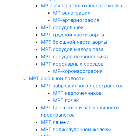
МР ангиография головного мозга
МР-венография
МР-артериография
МРТ сосудов шеи
МРТ грудной части аорты
МРТ брюшной части аорты
МРТ сосудов малого таза
МРТ сосудов позвоночника
МРТ коронарных сосудов
МР-коронарография
МРТ брюшной полости
МРТ забрюшинного пространства
МРТ надпочечников
МРТ почек
МРТ брюшного и забрюшинного
пространства
МРТ печени
МРТ поджелудочной железы