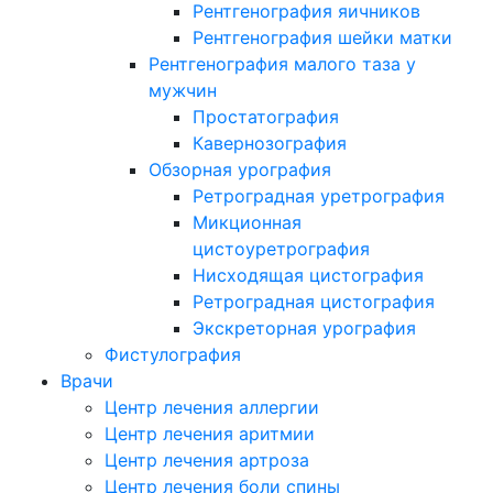
Рентгенография яичников
Рентгенография шейки матки
Рентгенография малого таза у
мужчин
Простатография
Кавернозография
Обзорная урография
Ретроградная уретрография
Микционная
цистоуретрография
Нисходящая цистография
Ретроградная цистография
Экскреторная урография
Фистулография
Врачи
Центр лечения аллергии
Центр лечения аритмии
Центр лечения артроза
Центр лечения боли спины