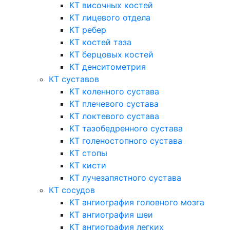
КТ височных костей
КТ лицевого отдела
КТ ребер
КТ костей таза
КТ берцовых костей
КТ денситометрия
КТ суставов
КТ коленного сустава
КТ плечевого сустава
КТ локтевого сустава
КТ тазобедренного сустава
КТ голеностопного сустава
КТ стопы
КТ кисти
КТ лучезапястного сустава
КТ сосудов
КТ ангиография головного мозга
КТ ангиография шеи
КТ ангиография легких