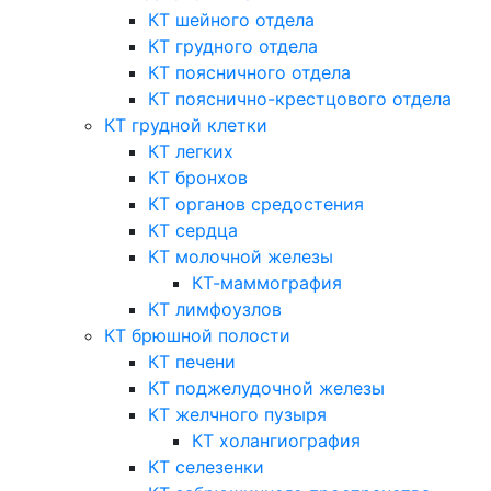
КТ шейного отдела
КТ грудного отдела
КТ поясничного отдела
КТ пояснично-крестцового отдела
КТ грудной клетки
КТ легких
КТ бронхов
КТ органов средостения
КТ сердца
КТ молочной железы
КТ-маммография
КТ лимфоузлов
КТ брюшной полости
КТ печени
КТ поджелудочной железы
КТ желчного пузыря
КТ холангиография
КТ селезенки