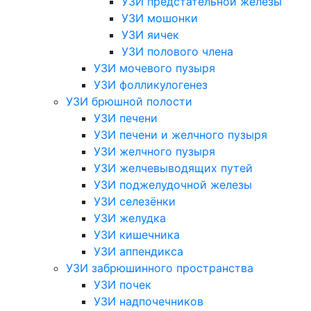
УЗИ предстательной железы
УЗИ мошонки
УЗИ яичек
УЗИ полового члена
УЗИ мочевого пузыря
УЗИ фолликулогенез
УЗИ брюшной полости
УЗИ печени
УЗИ печени и желчного пузыря
УЗИ желчного пузыря
УЗИ желчевыводящих путей
УЗИ поджелудочной железы
УЗИ селезёнки
УЗИ желудка
УЗИ кишечника
УЗИ аппендикса
УЗИ забрюшинного пространства
УЗИ почек
УЗИ надпочечников