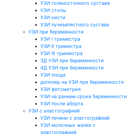
УЗИ голеностопного сустава
УЗИ стопы
УЗИ кисти
УЗИ лучезапястного сустава
УЗИ при беременности
УЗИ I триместра
УЗИ II триместра
УЗИ III триместра
3Д УЗИ при беременности
4Д УЗИ при беременности
УЗИ плода
допплер на УЗИ при беременности
УЗИ фетометрия
УЗИ на раннем сроке беременности
УЗИ после аборта
УЗИ с эластографией
УЗИ печени с эластографией
УЗИ молочных желез с
эластографией