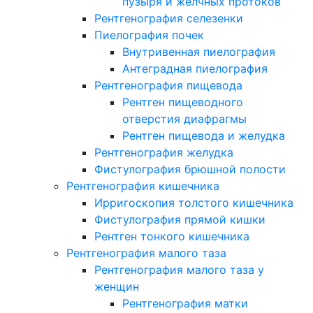
пузыря и желчных протоков
Рентгенография селезенки
Пиелография почек
Внутривенная пиелография
Антеградная пиелография
Рентгенография пищевода
Рентген пищеводного
отверстия диафрагмы
Рентген пищевода и желудка
Рентгенография желудка
Фистулография брюшной полости
Рентгенография кишечника
Ирригоскопия толстого кишечника
Фистулография прямой кишки
Рентген тонкого кишечника
Рентгенография малого таза
Рентгенография малого таза у
женщин
Рентгенография матки