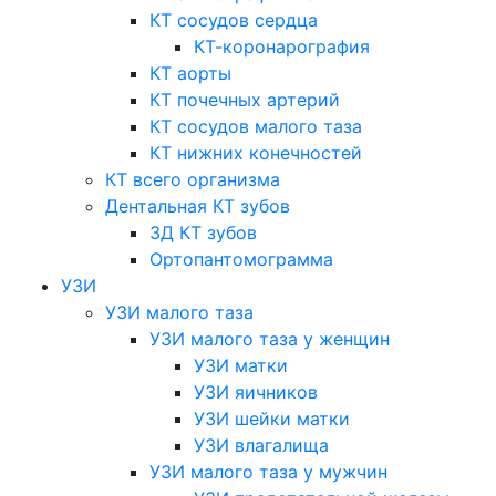
КТ сосудов сердца
КТ-коронарография
КТ аорты
КТ почечных артерий
КТ сосудов малого таза
КТ нижних конечностей
КТ всего организма
Дентальная КТ зубов
3Д КТ зубов
Ортопантомограмма
УЗИ
УЗИ малого таза
УЗИ малого таза у женщин
УЗИ матки
УЗИ яичников
УЗИ шейки матки
УЗИ влагалища
УЗИ малого таза у мужчин