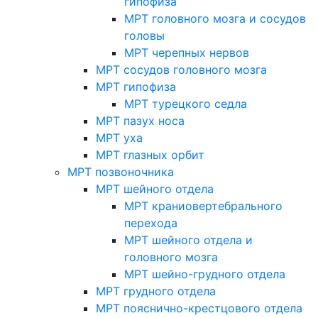
гипофиза
МРТ головного мозга и сосудов
головы
МРТ черепных нервов
МРТ сосудов головного мозга
МРТ гипофиза
МРТ турецкого седла
МРТ пазух носа
МРТ уха
МРТ глазных орбит
МРТ позвоночника
МРТ шейного отдела
МРТ краниовертебрального
перехода
МРТ шейного отдела и
головного мозга
МРТ шейно-грудного отдела
МРТ грудного отдела
МРТ пояснично-крестцового отдела