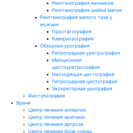
Рентгенография яичников
Рентгенография шейки матки
Рентгенография малого таза у
мужчин
Простатография
Кавернозография
Обзорная урография
Ретроградная уретрография
Микционная
цистоуретрография
Нисходящая цистография
Ретроградная цистография
Экскреторная урография
Фистулография
Врачи
Центр лечения аллергии
Центр лечения аритмии
Центр лечения артроза
Центр лечения боли спины