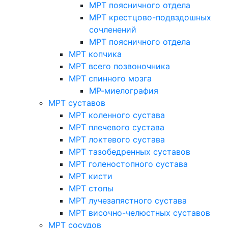
МРТ поясничного отдела
МРТ крестцово-подвздошных
сочленений
МРТ поясничного отдела
МРТ копчика
МРТ всего позвоночника
МРТ спинного мозга
МР-миелография
МРТ суставов
МРТ коленного сустава
МРТ плечевого сустава
МРТ локтевого сустава
МРТ тазобедренных суставов
МРТ голеностопного сустава
МРТ кисти
МРТ стопы
МРТ лучезапястного сустава
МРТ височно-челюстных суставов
МРТ сосудов