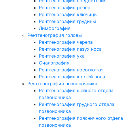
Рентгенография средостения
Рентгенография ребер
Рентгенография ключицы
Рентгенография грудины
Лимфография
Рентгенография головы
Рентгенография черепа
Рентгенография пазух носа
Рентгенография уха
Сиалография
Рентгенография носоглотки
Рентгенография костей носа
Рентгенография позвоночника
Рентгенография шейного отдела
позвоночника
Рентгенография грудного отдела
позвоночника
Рентгенография поясничного отдела
позвоночника