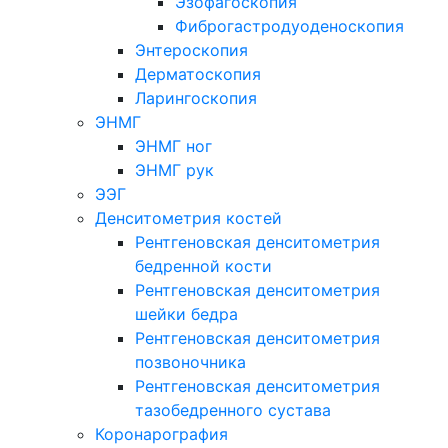
Эзофагоскопия
Фиброгастродуоденоскопия
Энтероскопия
Дерматоскопия
Ларингоскопия
ЭНМГ
ЭНМГ ног
ЭНМГ рук
ЭЭГ
Денситометрия костей
Рентгеновская денситометрия
бедренной кости
Рентгеновская денситометрия
шейки бедра
Рентгеновская денситометрия
позвоночника
Рентгеновская денситометрия
тазобедренного сустава
Коронарография