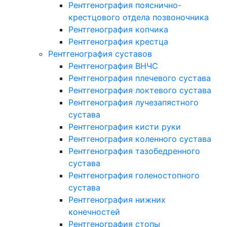
Рентгенография пояснично-
крестцового отдела позвоночника
Рентгенография копчика
Рентгенография крестца
Рентгенография суставов
Рентгенография ВНЧС
Рентгенография плечевого сустава
Рентгенография локтевого сустава
Рентгенография лучезапястного
сустава
Рентгенография кисти руки
Рентгенография коленного сустава
Рентгенография тазобедренного
сустава
Рентгенография голеностопного
сустава
Рентгенография нижних
конечностей
Рентгенография стопы