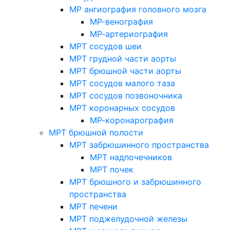
МР ангиография головного мозга
МР-венография
МР-артериография
МРТ сосудов шеи
МРТ грудной части аорты
МРТ брюшной части аорты
МРТ сосудов малого таза
МРТ сосудов позвоночника
МРТ коронарных сосудов
МР-коронарография
МРТ брюшной полости
МРТ забрюшинного пространства
МРТ надпочечников
МРТ почек
МРТ брюшного и забрюшинного
пространства
МРТ печени
МРТ поджелудочной железы