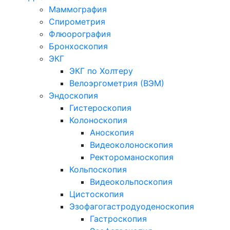
Маммография
Спирометрия
Флюорография
Бронхоскопия
ЭКГ
ЭКГ по Холтеру
Велоэргометрия (ВЭМ)
Эндоскопия
Гистероскопия
Колоноскопия
Аноскопия
Видеоколоноскопия
Ректороманоскопия
Кольпоскопия
Видеокольпоскопия
Цистоскопия
Эзофагогастродуоденоскопия
Гастроскопия