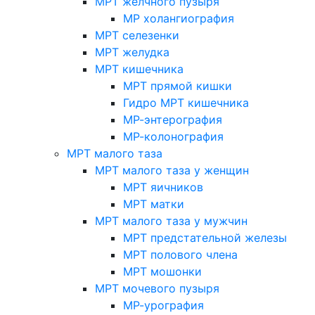
МРТ желчного пузыря
МР холангиография
МРТ селезенки
МРТ желудка
МРТ кишечника
МРТ прямой кишки
Гидро МРТ кишечника
МР-энтерография
МР-колонография
МРТ малого таза
МРТ малого таза у женщин
МРТ яичников
МРТ матки
МРТ малого таза у мужчин
МРТ предстательной железы
МРТ полового члена
МРТ мошонки
МРТ мочевого пузыря
МР-урография