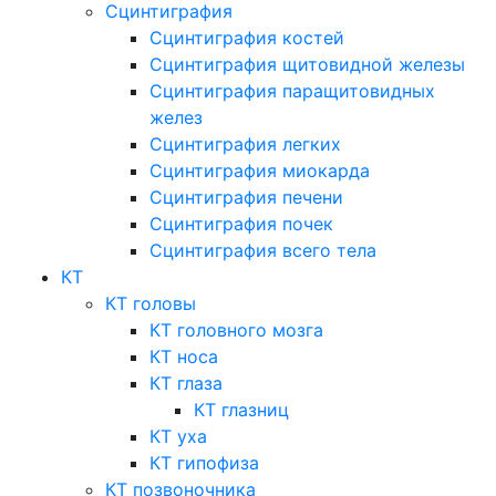
Сцинтиграфия
Сцинтиграфия костей
Сцинтиграфия щитовидной железы
Сцинтиграфия паращитовидных
желез
Сцинтиграфия легких
Сцинтиграфия миокарда
Сцинтиграфия печени
Сцинтиграфия почек
Сцинтиграфия всего тела
КТ
КТ головы
КТ головного мозга
КТ носа
КТ глаза
КТ глазниц
КТ уха
КТ гипофиза
КТ позвоночника