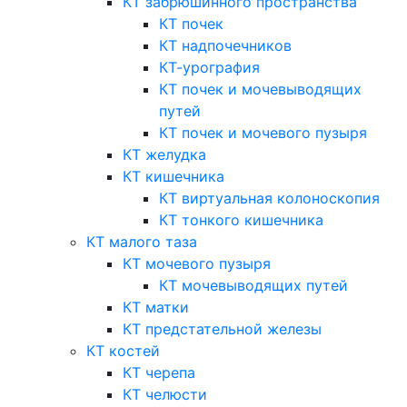
КТ забрюшинного пространства
КТ почек
КТ надпочечников
КТ-урография
КТ почек и мочевыводящих
путей
КТ почек и мочевого пузыря
КТ желудка
КТ кишечника
КТ виртуальная колоноскопия
КТ тонкого кишечника
КТ малого таза
КТ мочевого пузыря
КТ мочевыводящих путей
КТ матки
КТ предстательной железы
КТ костей
КТ черепа
КТ челюсти