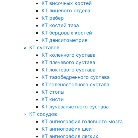
КТ височных костей
КТ лицевого отдела
КТ ребер
КТ костей таза
КТ берцовых костей
КТ денситометрия
КТ суставов
КТ коленного сустава
КТ плечевого сустава
КТ локтевого сустава
КТ тазобедренного сустава
КТ голеностопного сустава
КТ стопы
КТ кисти
КТ лучезапястного сустава
КТ сосудов
КТ ангиография головного мозга
КТ ангиография шеи
КТ ангиография легких