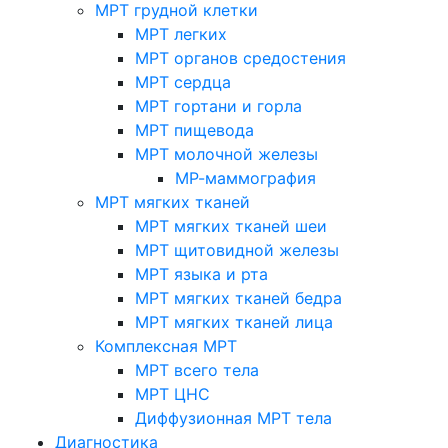
МРТ грудной клетки
МРТ легких
МРТ органов средостения
МРТ сердца
МРТ гортани и горла
МРТ пищевода
МРТ молочной железы
МР-маммография
МРТ мягких тканей
МРТ мягких тканей шеи
МРТ щитовидной железы
МРТ языка и рта
МРТ мягких тканей бедра
МРТ мягких тканей лица
Комплексная МРТ
МРТ всего тела
МРТ ЦНС
Диффузионная МРТ тела
Диагностика