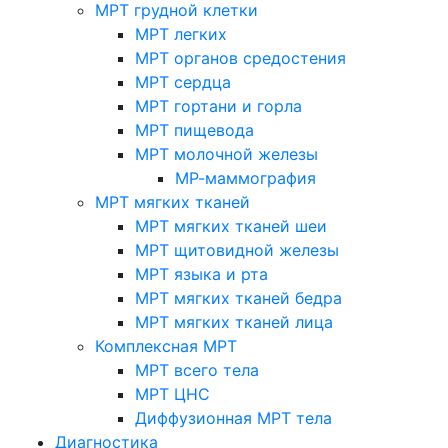
МРТ грудной клетки
МРТ легких
МРТ органов средостения
МРТ сердца
МРТ гортани и горла
МРТ пищевода
МРТ молочной железы
МР-маммография
МРТ мягких тканей
МРТ мягких тканей шеи
МРТ щитовидной железы
МРТ языка и рта
МРТ мягких тканей бедра
МРТ мягких тканей лица
Комплексная МРТ
МРТ всего тела
МРТ ЦНС
Диффузионная МРТ тела
Диагностика