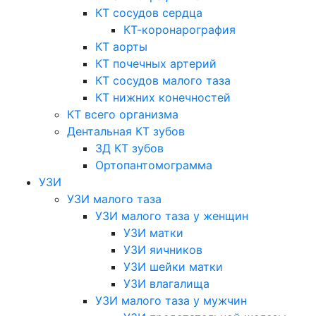
КТ сосудов сердца
КТ-коронарография
КТ аорты
КТ почечных артерий
КТ сосудов малого таза
КТ нижних конечностей
КТ всего организма
Дентальная КТ зубов
3Д КТ зубов
Ортопантомограмма
УЗИ
УЗИ малого таза
УЗИ малого таза у женщин
УЗИ матки
УЗИ яичников
УЗИ шейки матки
УЗИ влагалища
УЗИ малого таза у мужчин