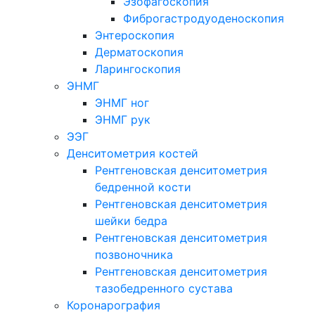
Эзофагоскопия
Фиброгастродуоденоскопия
Энтероскопия
Дерматоскопия
Ларингоскопия
ЭНМГ
ЭНМГ ног
ЭНМГ рук
ЭЭГ
Денситометрия костей
Рентгеновская денситометрия
бедренной кости
Рентгеновская денситометрия
шейки бедра
Рентгеновская денситометрия
позвоночника
Рентгеновская денситометрия
тазобедренного сустава
Коронарография