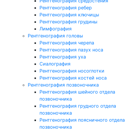
Рентгенография средостения
Рентгенография ребер
Рентгенография ключицы
Рентгенография грудины
Лимфография
Рентгенография головы
Рентгенография черепа
Рентгенография пазух носа
Рентгенография уха
Сиалография
Рентгенография носоглотки
Рентгенография костей носа
Рентгенография позвоночника
Рентгенография шейного отдела
позвоночника
Рентгенография грудного отдела
позвоночника
Рентгенография поясничного отдела
позвоночника