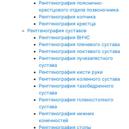
Рентгенография пояснично-
крестцового отдела позвоночника
Рентгенография копчика
Рентгенография крестца
Рентгенография суставов
Рентгенография ВНЧС
Рентгенография плечевого сустава
Рентгенография локтевого сустава
Рентгенография лучезапястного
сустава
Рентгенография кисти руки
Рентгенография коленного сустава
Рентгенография тазобедренного
сустава
Рентгенография голеностопного
сустава
Рентгенография нижних
конечностей
Рентгенография стопы