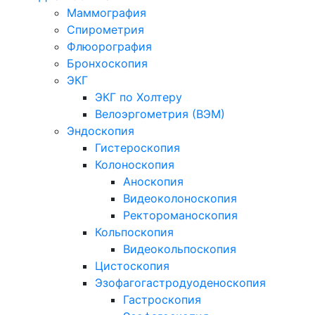
Маммография
Спирометрия
Флюорография
Бронхоскопия
ЭКГ
ЭКГ по Холтеру
Велоэргометрия (ВЭМ)
Эндоскопия
Гистероскопия
Колоноскопия
Аноскопия
Видеоколоноскопия
Ректороманоскопия
Кольпоскопия
Видеокольпоскопия
Цистоскопия
Эзофагогастродуоденоскопия
Гастроскопия