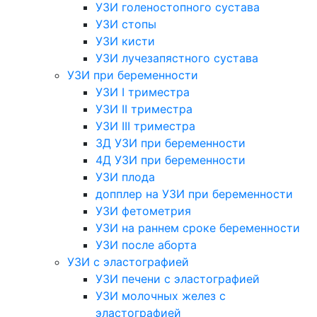
УЗИ голеностопного сустава
УЗИ стопы
УЗИ кисти
УЗИ лучезапястного сустава
УЗИ при беременности
УЗИ I триместра
УЗИ II триместра
УЗИ III триместра
3Д УЗИ при беременности
4Д УЗИ при беременности
УЗИ плода
допплер на УЗИ при беременности
УЗИ фетометрия
УЗИ на раннем сроке беременности
УЗИ после аборта
УЗИ с эластографией
УЗИ печени с эластографией
УЗИ молочных желез с
эластографией