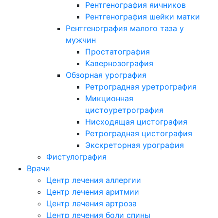
Рентгенография яичников
Рентгенография шейки матки
Рентгенография малого таза у
мужчин
Простатография
Кавернозография
Обзорная урография
Ретроградная уретрография
Микционная
цистоуретрография
Нисходящая цистография
Ретроградная цистография
Экскреторная урография
Фистулография
Врачи
Центр лечения аллергии
Центр лечения аритмии
Центр лечения артроза
Центр лечения боли спины