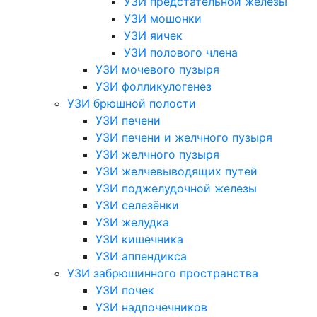
УЗИ предстательной железы
УЗИ мошонки
УЗИ яичек
УЗИ полового члена
УЗИ мочевого пузыря
УЗИ фолликулогенез
УЗИ брюшной полости
УЗИ печени
УЗИ печени и желчного пузыря
УЗИ желчного пузыря
УЗИ желчевыводящих путей
УЗИ поджелудочной железы
УЗИ селезёнки
УЗИ желудка
УЗИ кишечника
УЗИ аппендикса
УЗИ забрюшинного пространства
УЗИ почек
УЗИ надпочечников