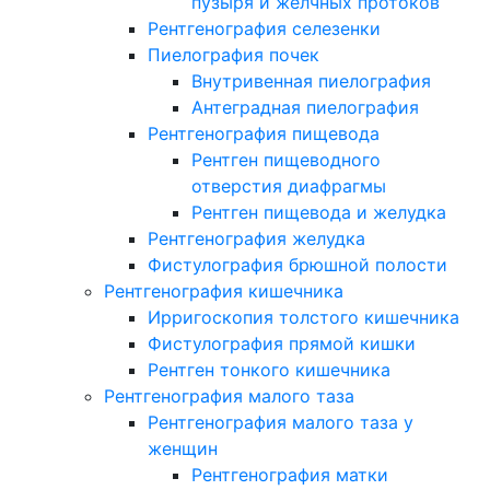
пузыря и желчных протоков
Рентгенография селезенки
Пиелография почек
Внутривенная пиелография
Антеградная пиелография
Рентгенография пищевода
Рентген пищеводного
отверстия диафрагмы
Рентген пищевода и желудка
Рентгенография желудка
Фистулография брюшной полости
Рентгенография кишечника
Ирригоскопия толстого кишечника
Фистулография прямой кишки
Рентген тонкого кишечника
Рентгенография малого таза
Рентгенография малого таза у
женщин
Рентгенография матки