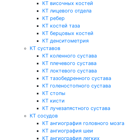
КТ височных костей
КТ лицевого отдела
КТ ребер
КТ костей таза
КТ берцовых костей
КТ денситометрия
КТ суставов
КТ коленного сустава
КТ плечевого сустава
КТ локтевого сустава
КТ тазобедренного сустава
КТ голеностопного сустава
КТ стопы
КТ кисти
КТ лучезапястного сустава
КТ сосудов
КТ ангиография головного мозга
КТ ангиография шеи
КТ ангиография легких