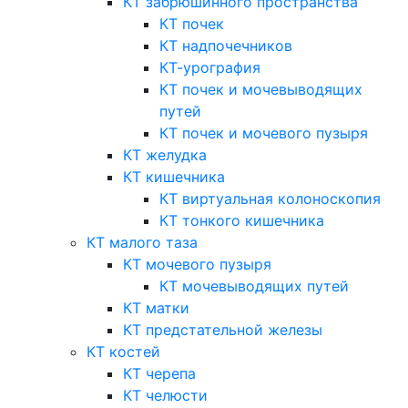
КТ забрюшинного пространства
КТ почек
КТ надпочечников
КТ-урография
КТ почек и мочевыводящих
путей
КТ почек и мочевого пузыря
КТ желудка
КТ кишечника
КТ виртуальная колоноскопия
КТ тонкого кишечника
КТ малого таза
КТ мочевого пузыря
КТ мочевыводящих путей
КТ матки
КТ предстательной железы
КТ костей
КТ черепа
КТ челюсти