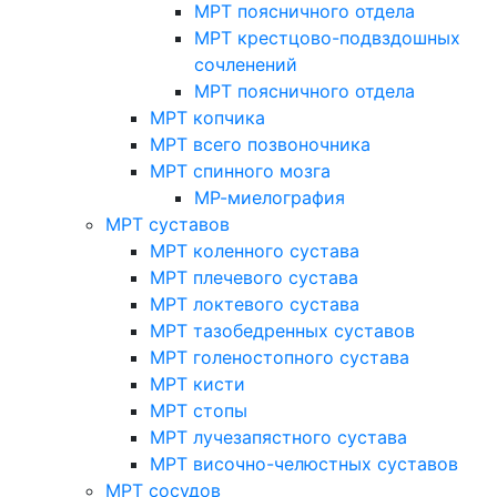
МРТ поясничного отдела
МРТ крестцово-подвздошных
сочленений
МРТ поясничного отдела
МРТ копчика
МРТ всего позвоночника
МРТ спинного мозга
МР-миелография
МРТ суставов
МРТ коленного сустава
МРТ плечевого сустава
МРТ локтевого сустава
МРТ тазобедренных суставов
МРТ голеностопного сустава
МРТ кисти
МРТ стопы
МРТ лучезапястного сустава
МРТ височно-челюстных суставов
МРТ сосудов