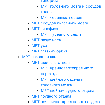
гипофиза
МРТ головного мозга и сосудов
головы
МРТ черепных нервов
МРТ сосудов головного мозга
МРТ гипофиза
МРТ турецкого седла
МРТ пазух носа
МРТ уха
МРТ глазных орбит
МРТ позвоночника
МРТ шейного отдела
МРТ краниовертебрального
перехода
МРТ шейного отдела и
головного мозга
МРТ шейно-грудного отдела
МРТ грудного отдела
МРТ пояснично-крестцового отдела