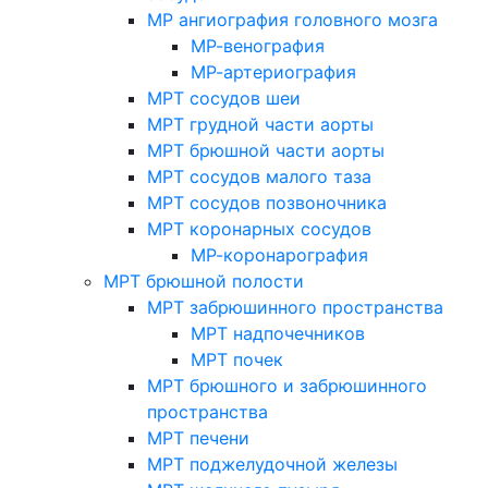
МР ангиография головного мозга
МР-венография
МР-артериография
МРТ сосудов шеи
МРТ грудной части аорты
МРТ брюшной части аорты
МРТ сосудов малого таза
МРТ сосудов позвоночника
МРТ коронарных сосудов
МР-коронарография
МРТ брюшной полости
МРТ забрюшинного пространства
МРТ надпочечников
МРТ почек
МРТ брюшного и забрюшинного
пространства
МРТ печени
МРТ поджелудочной железы