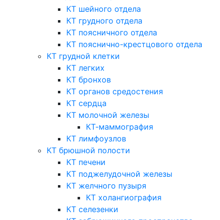
КТ шейного отдела
КТ грудного отдела
КТ поясничного отдела
КТ пояснично-крестцового отдела
КТ грудной клетки
КТ легких
КТ бронхов
КТ органов средостения
КТ сердца
КТ молочной железы
КТ-маммография
КТ лимфоузлов
КТ брюшной полости
КТ печени
КТ поджелудочной железы
КТ желчного пузыря
КТ холангиография
КТ селезенки