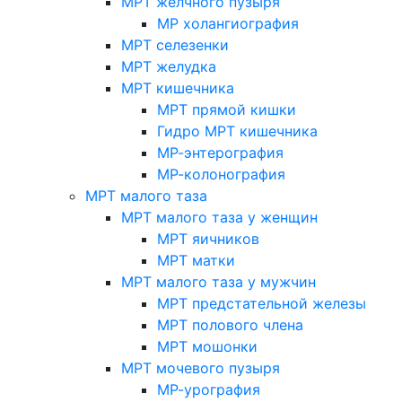
МРТ желчного пузыря
МР холангиография
МРТ селезенки
МРТ желудка
МРТ кишечника
МРТ прямой кишки
Гидро МРТ кишечника
МР-энтерография
МР-колонография
МРТ малого таза
МРТ малого таза у женщин
МРТ яичников
МРТ матки
МРТ малого таза у мужчин
МРТ предстательной железы
МРТ полового члена
МРТ мошонки
МРТ мочевого пузыря
МР-урография