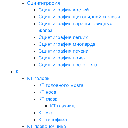
Сцинтиграфия
Сцинтиграфия костей
Сцинтиграфия щитовидной железы
Сцинтиграфия паращитовидных
желез
Сцинтиграфия легких
Сцинтиграфия миокарда
Сцинтиграфия печени
Сцинтиграфия почек
Сцинтиграфия всего тела
КТ
КТ головы
КТ головного мозга
КТ носа
КТ глаза
КТ глазниц
КТ уха
КТ гипофиза
КТ позвоночника