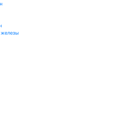
н
н
 железы