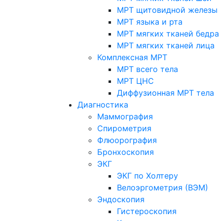
МРТ щитовидной железы
МРТ языка и рта
МРТ мягких тканей бедра
МРТ мягких тканей лица
Комплексная МРТ
МРТ всего тела
МРТ ЦНС
Диффузионная МРТ тела
Диагностика
Маммография
Спирометрия
Флюорография
Бронхоскопия
ЭКГ
ЭКГ по Холтеру
Велоэргометрия (ВЭМ)
Эндоскопия
Гистероскопия