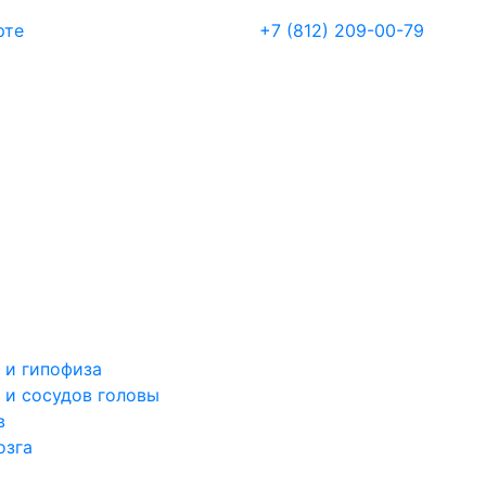
рте
+7 (812) 209-00-79
 и гипофиза
 и сосудов головы
в
озга