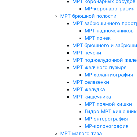
МРТ коронарных сосудов
МР-коронарография
МРТ брюшной полости
МРТ забрюшинного прост
МРТ надпочечников
МРТ почек
МРТ брюшного и забрюши
МРТ печени
МРТ поджелудочной желе
МРТ желчного пузыря
МР холангиография
МРТ селезенки
МРТ желудка
МРТ кишечника
МРТ прямой кишки
Гидро МРТ кишечник
МР-энтерография
МР-колонография
МРТ малого таза