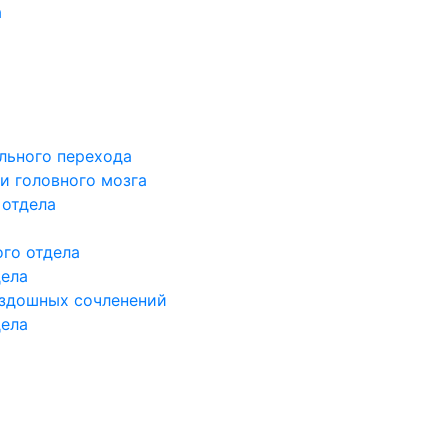
а
льного перехода
и головного мозга
 отдела
го отдела
дела
здошных сочленений
дела