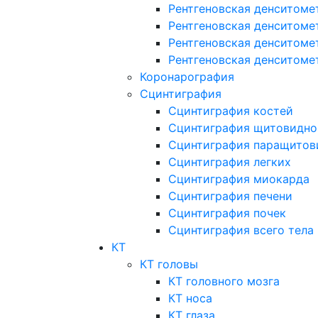
Рентгеновская денситоме
Рентгеновская денситоме
Рентгеновская денситоме
Рентгеновская денситоме
Коронарография
Сцинтиграфия
Сцинтиграфия костей
Сцинтиграфия щитовидно
Сцинтиграфия паращитов
Сцинтиграфия легких
Сцинтиграфия миокарда
Сцинтиграфия печени
Сцинтиграфия почек
Сцинтиграфия всего тела
КТ
КТ головы
КТ головного мозга
КТ носа
КТ глаза