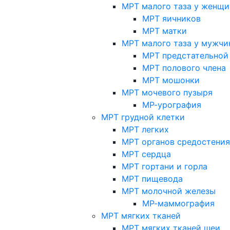
МРТ малого таза у женщи
МРТ яичников
МРТ матки
МРТ малого таза у мужчи
МРТ предстательной
МРТ полового члена
МРТ мошонки
МРТ мочевого пузыря
МР-урография
МРТ грудной клетки
МРТ легких
МРТ органов средостения
МРТ сердца
МРТ гортани и горла
МРТ пищевода
МРТ молочной железы
МР-маммография
МРТ мягких тканей
МРТ мягких тканей шеи