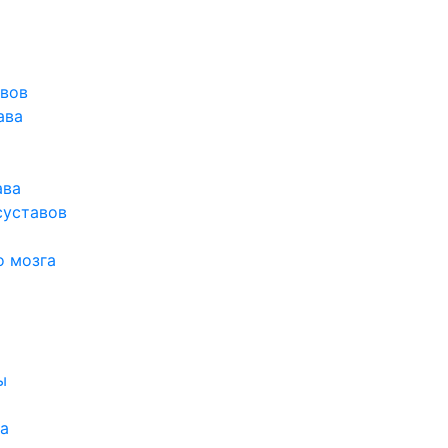
авов
ава
ава
суставов
о мозга
ы
а