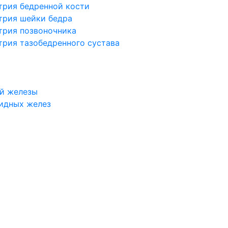
трия бедренной кости
трия шейки бедра
трия позвоночника
трия тазобедренного сустава
й железы
идных желез