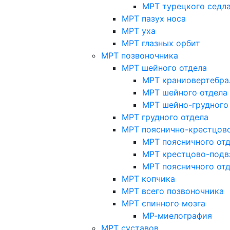
МРТ турецкого седл
МРТ пазух носа
МРТ уха
МРТ глазных орбит
МРТ позвоночника
МРТ шейного отдела
МРТ краниовертебра
МРТ шейного отдела 
МРТ шейно-грудного
МРТ грудного отдела
МРТ пояснично-крестцово
МРТ поясничного от
МРТ крестцово-подв
МРТ поясничного от
МРТ копчика
МРТ всего позвоночника
МРТ спинного мозга
МР-миелография
МРТ суставов