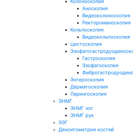
Колоноскопия
Аноскопия
Видеоколоноскопия
Ректороманоскопия
Кольпоскопия
Видеокольпоскопия
Цистоскопия
Эзофагогастродуоденоск
Гастроскопия
Эзофагоскопия
Фиброгастродуоден
Энтероскопия
Дерматоскопия
Ларингоскопия
ЭНМГ
ЭНМГ ног
ЭНМГ рук
ЭЭГ
Денситометрия костей