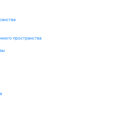
ранства
нного пространства
зы
а