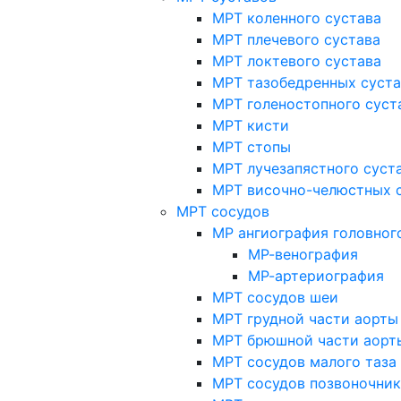
МРТ коленного сустава
МРТ плечевого сустава
МРТ локтевого сустава
МРТ тазобедренных суст
МРТ голеностопного суст
МРТ кисти
МРТ стопы
МРТ лучезапястного суст
МРТ височно-челюстных 
МРТ сосудов
МР ангиография головног
МР-венография
МР-артериография
МРТ сосудов шеи
МРТ грудной части аорты
МРТ брюшной части аорт
МРТ сосудов малого таза
МРТ сосудов позвоночник