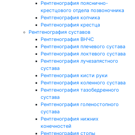
Рентгенография пояснично-
крестцового отдела позвоночника
Рентгенография копчика
Рентгенография крестца
Рентгенография суставов
Рентгенография ВНЧС
Рентгенография плечевого сустава
Рентгенография локтевого сустава
Рентгенография лучезапястного
сустава
Рентгенография кисти руки
Рентгенография коленного сустава
Рентгенография тазобедренного
сустава
Рентгенография голеностопного
сустава
Рентгенография нижних
конечностей
Рентгенография стопы