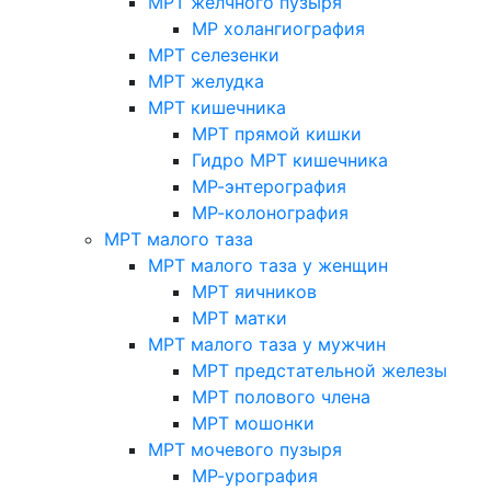
МРТ желчного пузыря
МР холангиография
МРТ селезенки
МРТ желудка
МРТ кишечника
МРТ прямой кишки
Гидро МРТ кишечника
МР-энтерография
МР-колонография
МРТ малого таза
МРТ малого таза у женщин
МРТ яичников
МРТ матки
МРТ малого таза у мужчин
МРТ предстательной железы
МРТ полового члена
МРТ мошонки
МРТ мочевого пузыря
МР-урография