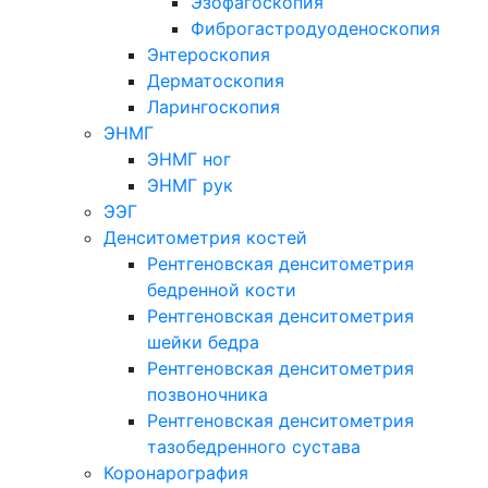
Эзофагоскопия
Фиброгастродуоденоскопия
Энтероскопия
Дерматоскопия
Ларингоскопия
ЭНМГ
ЭНМГ ног
ЭНМГ рук
ЭЭГ
Денситометрия костей
Рентгеновская денситометрия
бедренной кости
Рентгеновская денситометрия
шейки бедра
Рентгеновская денситометрия
позвоночника
Рентгеновская денситометрия
тазобедренного сустава
Коронарография