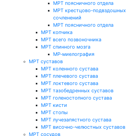
МРТ поясничного отдела
МРТ крестцово-подвздошных
сочленений
МРТ поясничного отдела
МРТ копчика
МРТ всего позвоночника
МРТ спинного мозга
МР-миелография
МРТ суставов
МРТ коленного сустава
МРТ плечевого сустава
МРТ локтевого сустава
МРТ тазобедренных суставов
МРТ голеностопного сустава
МРТ кисти
МРТ стопы
МРТ лучезапястного сустава
МРТ височно-челюстных суставов
МРТ сосудов