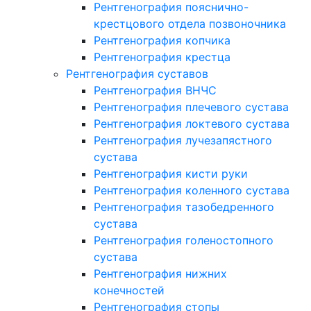
Рентгенография пояснично-
крестцового отдела позвоночника
Рентгенография копчика
Рентгенография крестца
Рентгенография суставов
Рентгенография ВНЧС
Рентгенография плечевого сустава
Рентгенография локтевого сустава
Рентгенография лучезапястного
сустава
Рентгенография кисти руки
Рентгенография коленного сустава
Рентгенография тазобедренного
сустава
Рентгенография голеностопного
сустава
Рентгенография нижних
конечностей
Рентгенография стопы