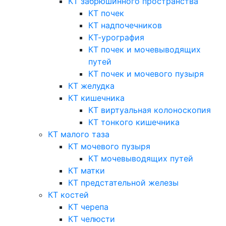
КТ забрюшинного пространства
КТ почек
КТ надпочечников
КТ-урография
КТ почек и мочевыводящих
путей
КТ почек и мочевого пузыря
КТ желудка
КТ кишечника
КТ виртуальная колоноскопия
КТ тонкого кишечника
КТ малого таза
КТ мочевого пузыря
КТ мочевыводящих путей
КТ матки
КТ предстательной железы
КТ костей
КТ черепа
КТ челюсти