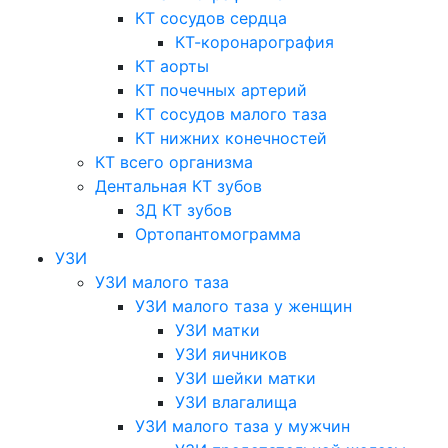
КТ сосудов сердца
КТ-коронарография
КТ аорты
КТ почечных артерий
КТ сосудов малого таза
КТ нижних конечностей
КТ всего организма
Дентальная КТ зубов
3Д КТ зубов
Ортопантомограмма
УЗИ
УЗИ малого таза
УЗИ малого таза у женщин
УЗИ матки
УЗИ яичников
УЗИ шейки матки
УЗИ влагалища
УЗИ малого таза у мужчин