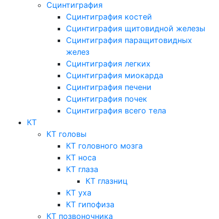
Сцинтиграфия
Сцинтиграфия костей
Сцинтиграфия щитовидной железы
Сцинтиграфия паращитовидных
желез
Сцинтиграфия легких
Сцинтиграфия миокарда
Сцинтиграфия печени
Сцинтиграфия почек
Сцинтиграфия всего тела
КТ
КТ головы
КТ головного мозга
КТ носа
КТ глаза
КТ глазниц
КТ уха
КТ гипофиза
КТ позвоночника