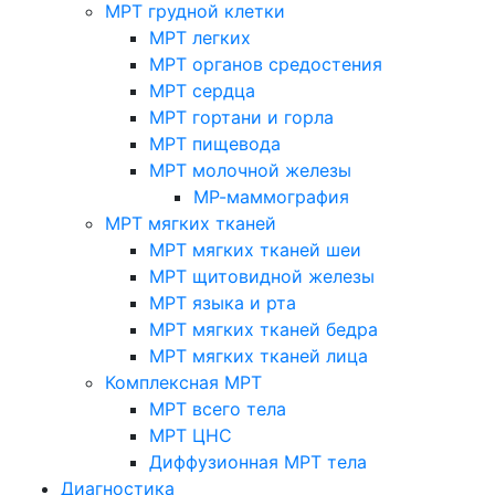
МРТ грудной клетки
МРТ легких
МРТ органов средостения
МРТ сердца
МРТ гортани и горла
МРТ пищевода
МРТ молочной железы
МР-маммография
МРТ мягких тканей
МРТ мягких тканей шеи
МРТ щитовидной железы
МРТ языка и рта
МРТ мягких тканей бедра
МРТ мягких тканей лица
Комплексная МРТ
МРТ всего тела
МРТ ЦНС
Диффузионная МРТ тела
Диагностика