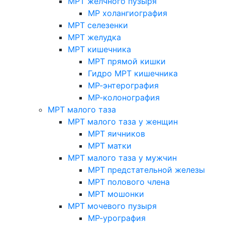
МРТ желчного пузыря
МР холангиография
МРТ селезенки
МРТ желудка
МРТ кишечника
МРТ прямой кишки
Гидро МРТ кишечника
МР-энтерография
МР-колонография
МРТ малого таза
МРТ малого таза у женщин
МРТ яичников
МРТ матки
МРТ малого таза у мужчин
МРТ предстательной железы
МРТ полового члена
МРТ мошонки
МРТ мочевого пузыря
МР-урография