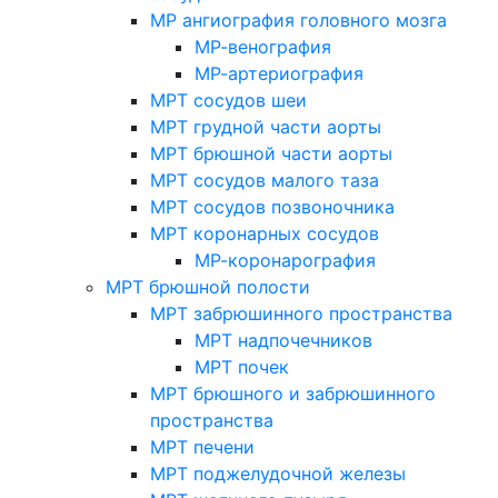
МР ангиография головного мозга
МР-венография
МР-артериография
МРТ сосудов шеи
МРТ грудной части аорты
МРТ брюшной части аорты
МРТ сосудов малого таза
МРТ сосудов позвоночника
МРТ коронарных сосудов
МР-коронарография
МРТ брюшной полости
МРТ забрюшинного пространства
МРТ надпочечников
МРТ почек
МРТ брюшного и забрюшинного
пространства
МРТ печени
МРТ поджелудочной железы