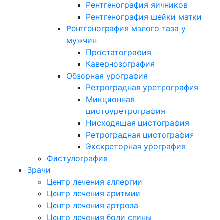
Рентгенография яичников
Рентгенография шейки матки
Рентгенография малого таза у
мужчин
Простатография
Кавернозография
Обзорная урография
Ретроградная уретрография
Микционная
цистоуретрография
Нисходящая цистография
Ретроградная цистография
Экскреторная урография
Фистулография
Врачи
Центр лечения аллергии
Центр лечения аритмии
Центр лечения артроза
Центр лечения боли спины