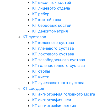
КТ височных костей
КТ лицевого отдела
КТ ребер
КТ костей таза
КТ берцовых костей
КТ денситометрия
КТ суставов
КТ коленного сустава
КТ плечевого сустава
КТ локтевого сустава
КТ тазобедренного сустава
КТ голеностопного сустава
КТ стопы
КТ кисти
КТ лучезапястного сустава
КТ сосудов
КТ ангиография головного мозга
КТ ангиография шеи
КТ ангиография легких