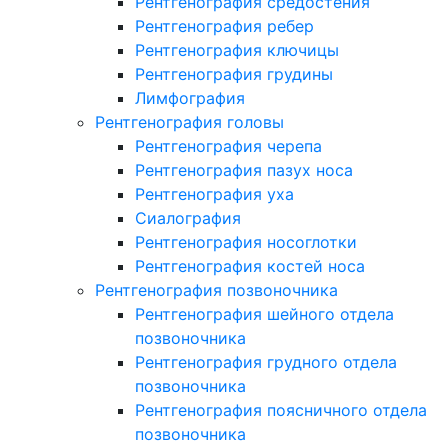
Рентгенография средостения
Рентгенография ребер
Рентгенография ключицы
Рентгенография грудины
Лимфография
Рентгенография головы
Рентгенография черепа
Рентгенография пазух носа
Рентгенография уха
Сиалография
Рентгенография носоглотки
Рентгенография костей носа
Рентгенография позвоночника
Рентгенография шейного отдела
позвоночника
Рентгенография грудного отдела
позвоночника
Рентгенография поясничного отдела
позвоночника