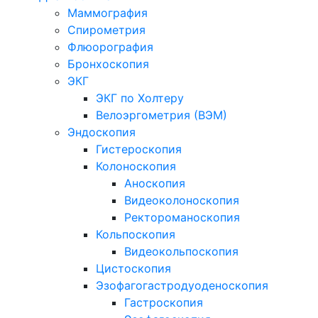
Маммография
Спирометрия
Флюорография
Бронхоскопия
ЭКГ
ЭКГ по Холтеру
Велоэргометрия (ВЭМ)
Эндоскопия
Гистероскопия
Колоноскопия
Аноскопия
Видеоколоноскопия
Ректороманоскопия
Кольпоскопия
Видеокольпоскопия
Цистоскопия
Эзофагогастродуоденоскопия
Гастроскопия