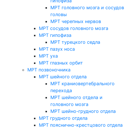
гипофиза
МРТ головного мозга и сосудов
головы
МРТ черепных нервов
МРТ сосудов головного мозга
МРТ гипофиза
МРТ турецкого седла
МРТ пазух носа
МРТ уха
МРТ глазных орбит
МРТ позвоночника
МРТ шейного отдела
МРТ краниовертебрального
перехода
МРТ шейного отдела и
головного мозга
МРТ шейно-грудного отдела
МРТ грудного отдела
МРТ пояснично-крестцового отдела