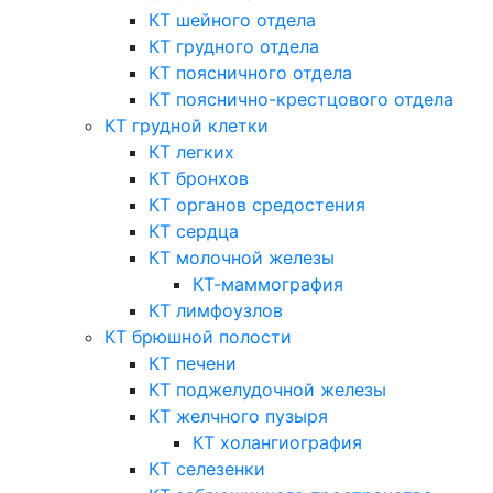
КТ шейного отдела
КТ грудного отдела
КТ поясничного отдела
КТ пояснично-крестцового отдела
КТ грудной клетки
КТ легких
КТ бронхов
КТ органов средостения
КТ сердца
КТ молочной железы
КТ-маммография
КТ лимфоузлов
КТ брюшной полости
КТ печени
КТ поджелудочной железы
КТ желчного пузыря
КТ холангиография
КТ селезенки