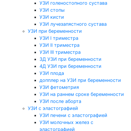
УЗИ голеностопного сустава
УЗИ стопы
УЗИ кисти
УЗИ лучезапястного сустава
УЗИ при беременности
УЗИ I триместра
УЗИ II триместра
УЗИ III триместра
3Д УЗИ при беременности
4Д УЗИ при беременности
УЗИ плода
допплер на УЗИ при беременности
УЗИ фетометрия
УЗИ на раннем сроке беременности
УЗИ после аборта
УЗИ с эластографией
УЗИ печени с эластографией
УЗИ молочных желез с
эластографией