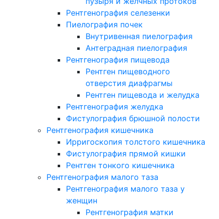
пузыря и желчных протоков
Рентгенография селезенки
Пиелография почек
Внутривенная пиелография
Антеградная пиелография
Рентгенография пищевода
Рентген пищеводного
отверстия диафрагмы
Рентген пищевода и желудка
Рентгенография желудка
Фистулография брюшной полости
Рентгенография кишечника
Ирригоскопия толстого кишечника
Фистулография прямой кишки
Рентген тонкого кишечника
Рентгенография малого таза
Рентгенография малого таза у
женщин
Рентгенография матки