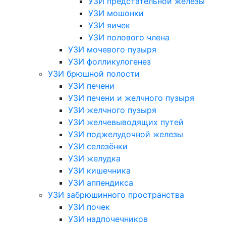
УЗИ предстательной железы
УЗИ мошонки
УЗИ яичек
УЗИ полового члена
УЗИ мочевого пузыря
УЗИ фолликулогенез
УЗИ брюшной полости
УЗИ печени
УЗИ печени и желчного пузыря
УЗИ желчного пузыря
УЗИ желчевыводящих путей
УЗИ поджелудочной железы
УЗИ селезёнки
УЗИ желудка
УЗИ кишечника
УЗИ аппендикса
УЗИ забрюшинного пространства
УЗИ почек
УЗИ надпочечников