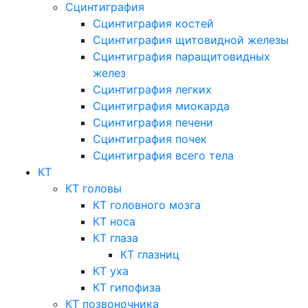
Сцинтиграфия
Сцинтиграфия костей
Сцинтиграфия щитовидной железы
Сцинтиграфия паращитовидных
желез
Сцинтиграфия легких
Сцинтиграфия миокарда
Сцинтиграфия печени
Сцинтиграфия почек
Сцинтиграфия всего тела
КТ
КТ головы
КТ головного мозга
КТ носа
КТ глаза
КТ глазниц
КТ уха
КТ гипофиза
КТ позвоночника