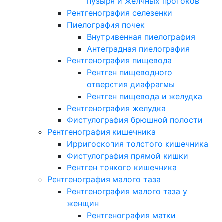
пузыря и желчных протоков
Рентгенография селезенки
Пиелография почек
Внутривенная пиелография
Антеградная пиелография
Рентгенография пищевода
Рентген пищеводного
отверстия диафрагмы
Рентген пищевода и желудка
Рентгенография желудка
Фистулография брюшной полости
Рентгенография кишечника
Ирригоскопия толстого кишечника
Фистулография прямой кишки
Рентген тонкого кишечника
Рентгенография малого таза
Рентгенография малого таза у
женщин
Рентгенография матки