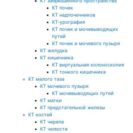
КТ забрюшинного пространства
КТ почек
КТ надпочечников
КТ-урография
КТ почек и мочевыводящих
путей
КТ почек и мочевого пузыря
КТ желудка
КТ кишечника
КТ виртуальная колоноскопия
КТ тонкого кишечника
КТ малого таза
КТ мочевого пузыря
КТ мочевыводящих путей
КТ матки
КТ предстательной железы
КТ костей
КТ черепа
КТ челюсти