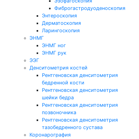
Эзофагоскопия
Фиброгастродуоденоскопия
Энтероскопия
Дерматоскопия
Ларингоскопия
ЭНМГ
ЭНМГ ног
ЭНМГ рук
ЭЭГ
Денситометрия костей
Рентгеновская денситометрия
бедренной кости
Рентгеновская денситометрия
шейки бедра
Рентгеновская денситометрия
позвоночника
Рентгеновская денситометрия
тазобедренного сустава
Коронарография