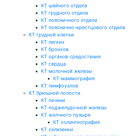
КТ шейного отдела
КТ грудного отдела
КТ поясничного отдела
КТ пояснично-крестцового отдела
КТ грудной клетки
КТ легких
КТ бронхов
КТ органов средостения
КТ сердца
КТ молочной железы
КТ-маммография
КТ лимфоузлов
КТ брюшной полости
КТ печени
КТ поджелудочной железы
КТ желчного пузыря
КТ холангиография
КТ селезенки