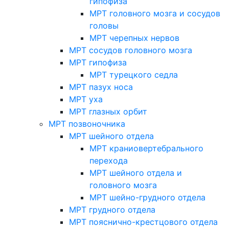
гипофиза
МРТ головного мозга и сосудов
головы
МРТ черепных нервов
МРТ сосудов головного мозга
МРТ гипофиза
МРТ турецкого седла
МРТ пазух носа
МРТ уха
МРТ глазных орбит
МРТ позвоночника
МРТ шейного отдела
МРТ краниовертебрального
перехода
МРТ шейного отдела и
головного мозга
МРТ шейно-грудного отдела
МРТ грудного отдела
МРТ пояснично-крестцового отдела