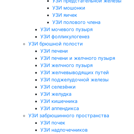
УЗИ предстательной железы
УЗИ мошонки
УЗИ яичек
УЗИ полового члена
УЗИ мочевого пузыря
УЗИ фолликулогенез
УЗИ брюшной полости
УЗИ печени
УЗИ печени и желчного пузыря
УЗИ желчного пузыря
УЗИ желчевыводящих путей
УЗИ поджелудочной железы
УЗИ селезёнки
УЗИ желудка
УЗИ кишечника
УЗИ аппендикса
УЗИ забрюшинного пространства
УЗИ почек
УЗИ надпочечников