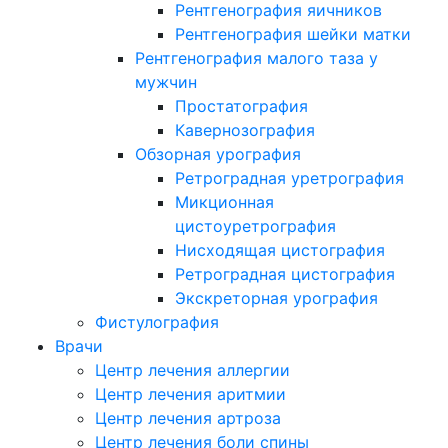
Рентгенография яичников
Рентгенография шейки матки
Рентгенография малого таза у
мужчин
Простатография
Кавернозография
Обзорная урография
Ретроградная уретрография
Микционная
цистоуретрография
Нисходящая цистография
Ретроградная цистография
Экскреторная урография
Фистулография
Врачи
Центр лечения аллергии
Центр лечения аритмии
Центр лечения артроза
Центр лечения боли спины