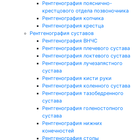
Рентгенография пояснично-
крестцового отдела позвоночника
Рентгенография копчика
Рентгенография крестца
Рентгенография суставов
Рентгенография ВНЧС
Рентгенография плечевого сустава
Рентгенография локтевого сустава
Рентгенография лучезапястного
сустава
Рентгенография кисти руки
Рентгенография коленного сустава
Рентгенография тазобедренного
сустава
Рентгенография голеностопного
сустава
Рентгенография нижних
конечностей
Рентгенография стопы