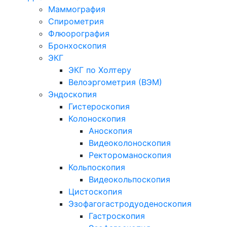
Маммография
Спирометрия
Флюорография
Бронхоскопия
ЭКГ
ЭКГ по Холтеру
Велоэргометрия (ВЭМ)
Эндоскопия
Гистероскопия
Колоноскопия
Аноскопия
Видеоколоноскопия
Ректороманоскопия
Кольпоскопия
Видеокольпоскопия
Цистоскопия
Эзофагогастродуоденоскопия
Гастроскопия