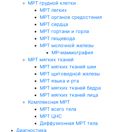
МРТ грудной клетки
МРТ легких
МРТ органов средостения
МРТ сердца
МРТ гортани и горла
МРТ пищевода
МРТ молочной железы
МР-маммография
МРТ мягких тканей
МРТ мягких тканей шеи
МРТ щитовидной железы
МРТ языка и рта
МРТ мягких тканей бедра
МРТ мягких тканей лица
Комплексная МРТ
МРТ всего тела
МРТ ЦНС
Диффузионная МРТ тела
Диагностика