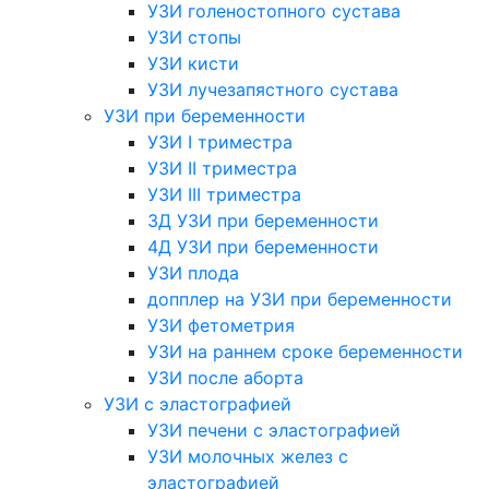
УЗИ голеностопного сустава
УЗИ стопы
УЗИ кисти
УЗИ лучезапястного сустава
УЗИ при беременности
УЗИ I триместра
УЗИ II триместра
УЗИ III триместра
3Д УЗИ при беременности
4Д УЗИ при беременности
УЗИ плода
допплер на УЗИ при беременности
УЗИ фетометрия
УЗИ на раннем сроке беременности
УЗИ после аборта
УЗИ с эластографией
УЗИ печени с эластографией
УЗИ молочных желез с
эластографией