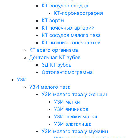
КТ сосудов сердца
КТ-коронарография
КТ аорты
КТ почечных артерий
КТ сосудов малого таза
КТ нижних конечностей
КТ всего организма
Дентальная КТ зубов
3Д КТ зубов
Ортопантомограмма
УЗИ
УЗИ малого таза
УЗИ малого таза у женщин
УЗИ матки
УЗИ яичников
УЗИ шейки матки
УЗИ влагалища
УЗИ малого таза у мужчин