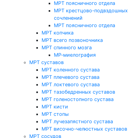
МРТ поясничного отдела
МРТ крестцово-подвздошных
сочленений
МРТ поясничного отдела
МРТ копчика
МРТ всего позвоночника
МРТ спинного мозга
МР-миелография
МРТ суставов
МРТ коленного сустава
МРТ плечевого сустава
МРТ локтевого сустава
МРТ тазобедренных суставов
МРТ голеностопного сустава
МРТ кисти
МРТ стопы
МРТ лучезапястного сустава
МРТ височно-челюстных суставов
МРТ сосудов