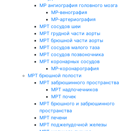
МР ангиография головного мозга
МР-венография
МР-артериография
МРТ сосудов шеи
МРТ грудной части аорты
МРТ брюшной части аорты
МРТ сосудов малого таза
МРТ сосудов позвоночника
МРТ коронарных сосудов
МР-коронарография
МРТ брюшной полости
МРТ забрюшинного пространства
МРТ надпочечников
МРТ почек
МРТ брюшного и забрюшинного
пространства
МРТ печени
МРТ поджелудочной железы