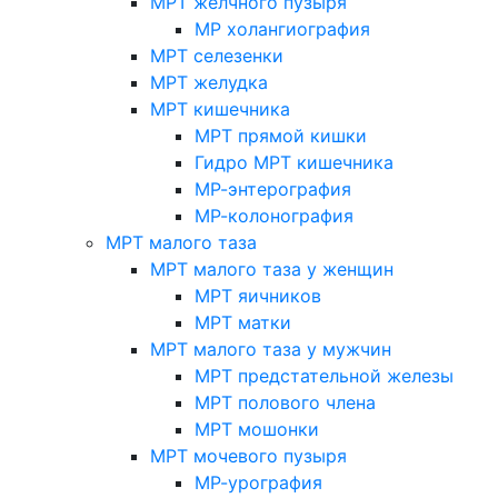
МРТ желчного пузыря
МР холангиография
МРТ селезенки
МРТ желудка
МРТ кишечника
МРТ прямой кишки
Гидро МРТ кишечника
МР-энтерография
МР-колонография
МРТ малого таза
МРТ малого таза у женщин
МРТ яичников
МРТ матки
МРТ малого таза у мужчин
МРТ предстательной железы
МРТ полового члена
МРТ мошонки
МРТ мочевого пузыря
МР-урография