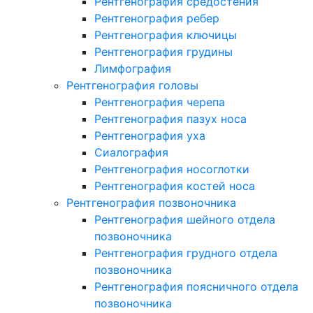
Рентгенография средостения
Рентгенография ребер
Рентгенография ключицы
Рентгенография грудины
Лимфография
Рентгенография головы
Рентгенография черепа
Рентгенография пазух носа
Рентгенография уха
Сиалография
Рентгенография носоглотки
Рентгенография костей носа
Рентгенография позвоночника
Рентгенография шейного отдела
позвоночника
Рентгенография грудного отдела
позвоночника
Рентгенография поясничного отдела
позвоночника