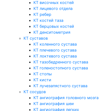
КТ височных костей
КТ лицевого отдела
КТ ребер
КТ костей таза
КТ берцовых костей
КТ денситометрия
КТ суставов
КТ коленного сустава
КТ плечевого сустава
КТ локтевого сустава
КТ тазобедренного сустава
КТ голеностопного сустава
КТ стопы
КТ кисти
КТ лучезапястного сустава
КТ сосудов
КТ ангиография головного мозга
КТ ангиография шеи
КТ ангиография легких