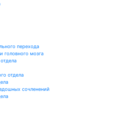
а
льного перехода
и головного мозга
 отдела
го отдела
дела
здошных сочленений
дела