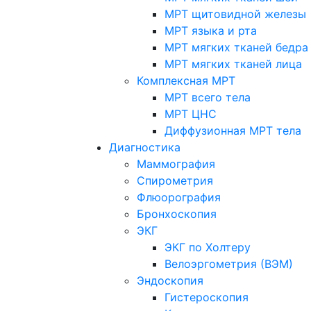
МРТ щитовидной железы
МРТ языка и рта
МРТ мягких тканей бедра
МРТ мягких тканей лица
Комплексная МРТ
МРТ всего тела
МРТ ЦНС
Диффузионная МРТ тела
Диагностика
Маммография
Спирометрия
Флюорография
Бронхоскопия
ЭКГ
ЭКГ по Холтеру
Велоэргометрия (ВЭМ)
Эндоскопия
Гистероскопия