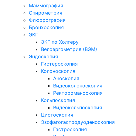
Маммография
Спирометрия
Флюорография
Бронхоскопия
ЭКГ
ЭКГ по Холтеру
Велоэргометрия (ВЭМ)
Эндоскопия
Гистероскопия
Колоноскопия
Аноскопия
Видеоколоноскопия
Ректороманоскопия
Кольпоскопия
Видеокольпоскопия
Цистоскопия
Эзофагогастродуоденоскопия
Гастроскопия