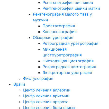
Рентгенография яичников
Рентгенография шейки матки
Рентгенография малого таза у
мужчин
Простатография
Кавернозография
Обзорная урография
Ретроградная уретрография
Микционная
цистоуретрография
Нисходящая цистография
Ретроградная цистография
Экскреторная урография
Фистулография
Врачи
Центр лечения аллергии
Центр лечения аритмии
Центр лечения артроза
Центр лечения боли спины