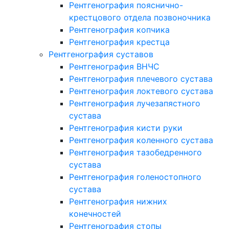
Рентгенография пояснично-
крестцового отдела позвоночника
Рентгенография копчика
Рентгенография крестца
Рентгенография суставов
Рентгенография ВНЧС
Рентгенография плечевого сустава
Рентгенография локтевого сустава
Рентгенография лучезапястного
сустава
Рентгенография кисти руки
Рентгенография коленного сустава
Рентгенография тазобедренного
сустава
Рентгенография голеностопного
сустава
Рентгенография нижних
конечностей
Рентгенография стопы