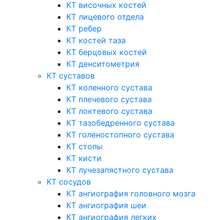
КТ височных костей
КТ лицевого отдела
КТ ребер
КТ костей таза
КТ берцовых костей
КТ денситометрия
КТ суставов
КТ коленного сустава
КТ плечевого сустава
КТ локтевого сустава
КТ тазобедренного сустава
КТ голеностопного сустава
КТ стопы
КТ кисти
КТ лучезапястного сустава
КТ сосудов
КТ ангиография головного мозга
КТ ангиография шеи
КТ ангиография легких