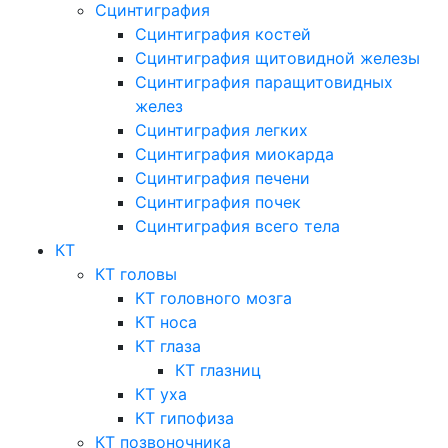
Сцинтиграфия
Сцинтиграфия костей
Сцинтиграфия щитовидной железы
Сцинтиграфия паращитовидных
желез
Сцинтиграфия легких
Сцинтиграфия миокарда
Сцинтиграфия печени
Сцинтиграфия почек
Сцинтиграфия всего тела
КТ
КТ головы
КТ головного мозга
КТ носа
КТ глаза
КТ глазниц
КТ уха
КТ гипофиза
КТ позвоночника