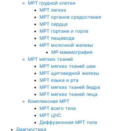
МРТ грудной клетки
МРТ легких
МРТ органов средостения
МРТ сердца
МРТ гортани и горла
МРТ пищевода
МРТ молочной железы
МР-маммография
МРТ мягких тканей
МРТ мягких тканей шеи
МРТ щитовидной железы
МРТ языка и рта
МРТ мягких тканей бедра
МРТ мягких тканей лица
Комплексная МРТ
МРТ всего тела
МРТ ЦНС
Диффузионная МРТ тела
Диагностика