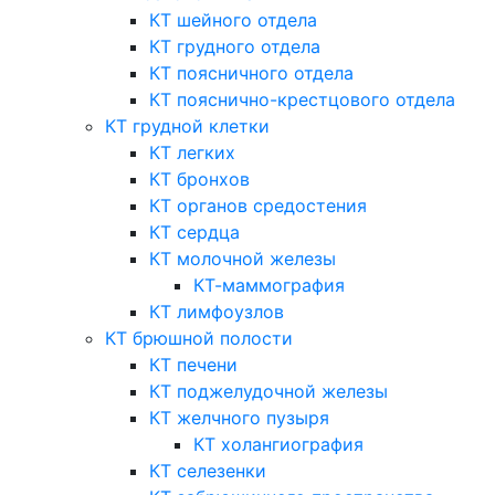
КТ шейного отдела
КТ грудного отдела
КТ поясничного отдела
КТ пояснично-крестцового отдела
КТ грудной клетки
КТ легких
КТ бронхов
КТ органов средостения
КТ сердца
КТ молочной железы
КТ-маммография
КТ лимфоузлов
КТ брюшной полости
КТ печени
КТ поджелудочной железы
КТ желчного пузыря
КТ холангиография
КТ селезенки