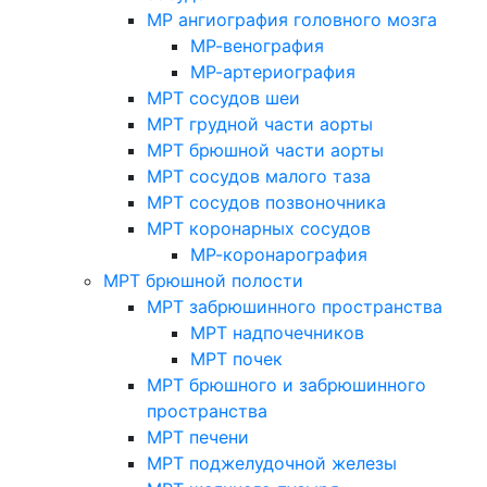
МР ангиография головного мозга
МР-венография
МР-артериография
МРТ сосудов шеи
МРТ грудной части аорты
МРТ брюшной части аорты
МРТ сосудов малого таза
МРТ сосудов позвоночника
МРТ коронарных сосудов
МР-коронарография
МРТ брюшной полости
МРТ забрюшинного пространства
МРТ надпочечников
МРТ почек
МРТ брюшного и забрюшинного
пространства
МРТ печени
МРТ поджелудочной железы