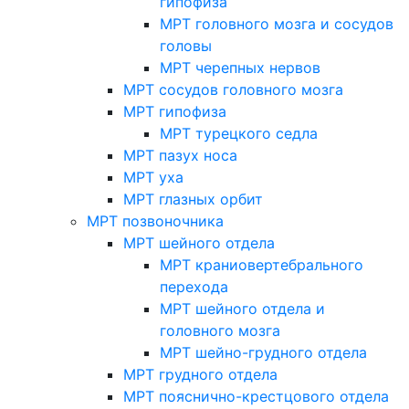
гипофиза
МРТ головного мозга и сосудов
головы
МРТ черепных нервов
МРТ сосудов головного мозга
МРТ гипофиза
МРТ турецкого седла
МРТ пазух носа
МРТ уха
МРТ глазных орбит
МРТ позвоночника
МРТ шейного отдела
МРТ краниовертебрального
перехода
МРТ шейного отдела и
головного мозга
МРТ шейно-грудного отдела
МРТ грудного отдела
МРТ пояснично-крестцового отдела