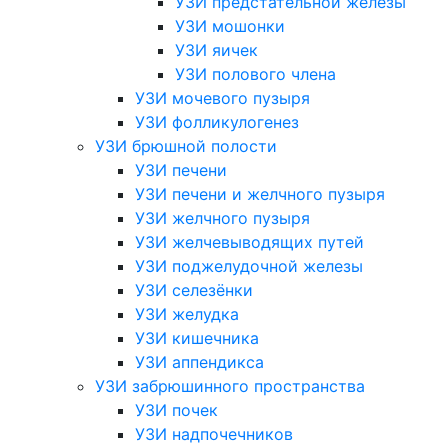
УЗИ предстательной железы
УЗИ мошонки
УЗИ яичек
УЗИ полового члена
УЗИ мочевого пузыря
УЗИ фолликулогенез
УЗИ брюшной полости
УЗИ печени
УЗИ печени и желчного пузыря
УЗИ желчного пузыря
УЗИ желчевыводящих путей
УЗИ поджелудочной железы
УЗИ селезёнки
УЗИ желудка
УЗИ кишечника
УЗИ аппендикса
УЗИ забрюшинного пространства
УЗИ почек
УЗИ надпочечников