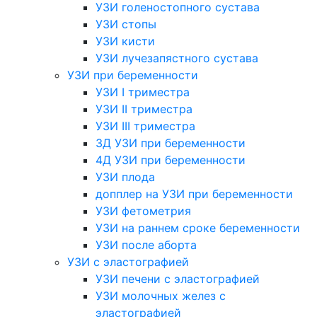
УЗИ голеностопного сустава
УЗИ стопы
УЗИ кисти
УЗИ лучезапястного сустава
УЗИ при беременности
УЗИ I триместра
УЗИ II триместра
УЗИ III триместра
3Д УЗИ при беременности
4Д УЗИ при беременности
УЗИ плода
допплер на УЗИ при беременности
УЗИ фетометрия
УЗИ на раннем сроке беременности
УЗИ после аборта
УЗИ с эластографией
УЗИ печени с эластографией
УЗИ молочных желез с
эластографией