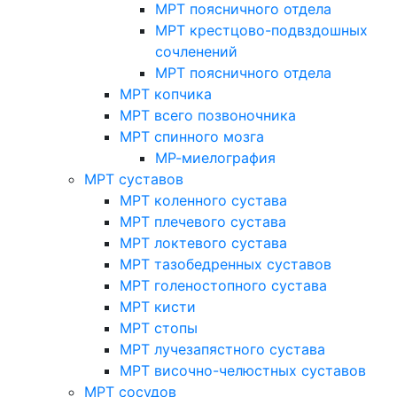
МРТ поясничного отдела
МРТ крестцово-подвздошных
сочленений
МРТ поясничного отдела
МРТ копчика
МРТ всего позвоночника
МРТ спинного мозга
МР-миелография
МРТ суставов
МРТ коленного сустава
МРТ плечевого сустава
МРТ локтевого сустава
МРТ тазобедренных суставов
МРТ голеностопного сустава
МРТ кисти
МРТ стопы
МРТ лучезапястного сустава
МРТ височно-челюстных суставов
МРТ сосудов