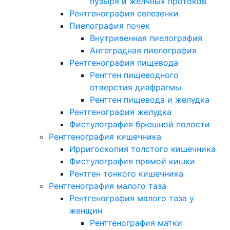
пузыря и желчных протоков
Рентгенография селезенки
Пиелография почек
Внутривенная пиелография
Антеградная пиелография
Рентгенография пищевода
Рентген пищеводного
отверстия диафрагмы
Рентген пищевода и желудка
Рентгенография желудка
Фистулография брюшной полости
Рентгенография кишечника
Ирригоскопия толстого кишечника
Фистулография прямой кишки
Рентген тонкого кишечника
Рентгенография малого таза
Рентгенография малого таза у
женщин
Рентгенография матки