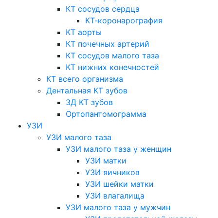
КТ сосудов сердца
КТ-коронарография
КТ аорты
КТ почечных артерий
КТ сосудов малого таза
КТ нижних конечностей
КТ всего организма
Дентальная КТ зубов
3Д КТ зубов
Ортопантомограмма
УЗИ
УЗИ малого таза
УЗИ малого таза у женщин
УЗИ матки
УЗИ яичников
УЗИ шейки матки
УЗИ влагалища
УЗИ малого таза у мужчин