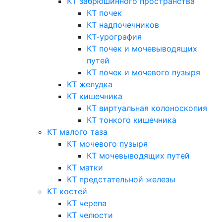
КТ забрюшинного пространства
КТ почек
КТ надпочечников
КТ-урография
КТ почек и мочевыводящих
путей
КТ почек и мочевого пузыря
КТ желудка
КТ кишечника
КТ виртуальная колоноскопия
КТ тонкого кишечника
КТ малого таза
КТ мочевого пузыря
КТ мочевыводящих путей
КТ матки
КТ предстательной железы
КТ костей
КТ черепа
КТ челюсти