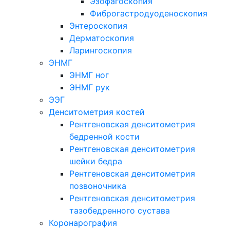
Эзофагоскопия
Фиброгастродуоденоскопия
Энтероскопия
Дерматоскопия
Ларингоскопия
ЭНМГ
ЭНМГ ног
ЭНМГ рук
ЭЭГ
Денситометрия костей
Рентгеновская денситометрия
бедренной кости
Рентгеновская денситометрия
шейки бедра
Рентгеновская денситометрия
позвоночника
Рентгеновская денситометрия
тазобедренного сустава
Коронарография