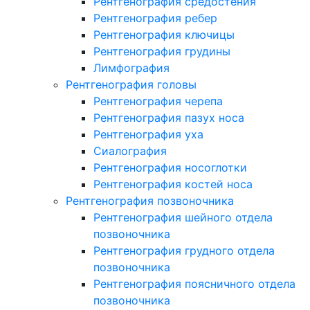
Рентгенография средостения
Рентгенография ребер
Рентгенография ключицы
Рентгенография грудины
Лимфография
Рентгенография головы
Рентгенография черепа
Рентгенография пазух носа
Рентгенография уха
Сиалография
Рентгенография носоглотки
Рентгенография костей носа
Рентгенография позвоночника
Рентгенография шейного отдела
позвоночника
Рентгенография грудного отдела
позвоночника
Рентгенография поясничного отдела
позвоночника