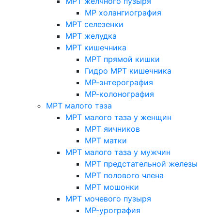
МРТ желчного пузыря
МР холангиография
МРТ селезенки
МРТ желудка
МРТ кишечника
МРТ прямой кишки
Гидро МРТ кишечника
МР-энтерография
МР-колонография
МРТ малого таза
МРТ малого таза у женщин
МРТ яичников
МРТ матки
МРТ малого таза у мужчин
МРТ предстательной железы
МРТ полового члена
МРТ мошонки
МРТ мочевого пузыря
МР-урография