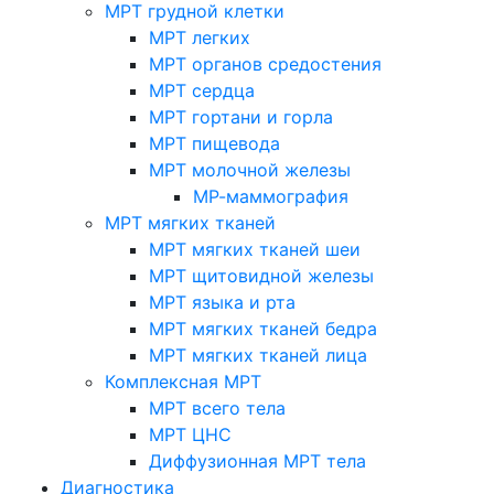
МРТ грудной клетки
МРТ легких
МРТ органов средостения
МРТ сердца
МРТ гортани и горла
МРТ пищевода
МРТ молочной железы
МР-маммография
МРТ мягких тканей
МРТ мягких тканей шеи
МРТ щитовидной железы
МРТ языка и рта
МРТ мягких тканей бедра
МРТ мягких тканей лица
Комплексная МРТ
МРТ всего тела
МРТ ЦНС
Диффузионная МРТ тела
Диагностика