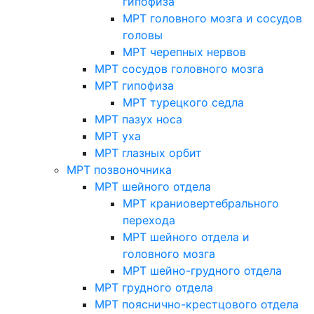
гипофиза
МРТ головного мозга и сосудов
головы
МРТ черепных нервов
МРТ сосудов головного мозга
МРТ гипофиза
МРТ турецкого седла
МРТ пазух носа
МРТ уха
МРТ глазных орбит
МРТ позвоночника
МРТ шейного отдела
МРТ краниовертебрального
перехода
МРТ шейного отдела и
головного мозга
МРТ шейно-грудного отдела
МРТ грудного отдела
МРТ пояснично-крестцового отдела