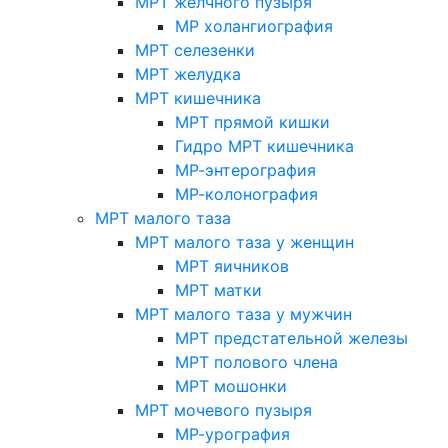
МРТ желчного пузыря
МР холангиография
МРТ селезенки
МРТ желудка
МРТ кишечника
МРТ прямой кишки
Гидро МРТ кишечника
МР-энтерография
МР-колонография
МРТ малого таза
МРТ малого таза у женщин
МРТ яичников
МРТ матки
МРТ малого таза у мужчин
МРТ предстательной железы
МРТ полового члена
МРТ мошонки
МРТ мочевого пузыря
МР-урография