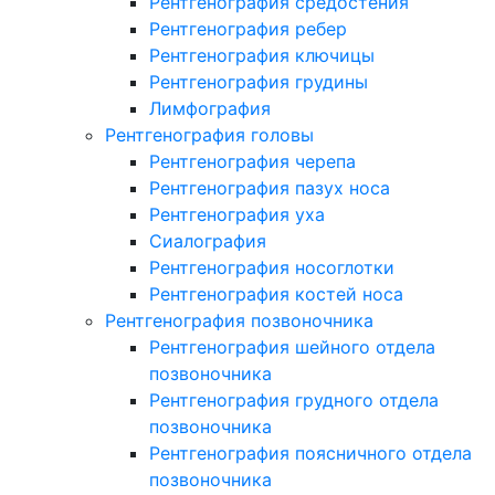
Рентгенография средостения
Рентгенография ребер
Рентгенография ключицы
Рентгенография грудины
Лимфография
Рентгенография головы
Рентгенография черепа
Рентгенография пазух носа
Рентгенография уха
Сиалография
Рентгенография носоглотки
Рентгенография костей носа
Рентгенография позвоночника
Рентгенография шейного отдела
позвоночника
Рентгенография грудного отдела
позвоночника
Рентгенография поясничного отдела
позвоночника