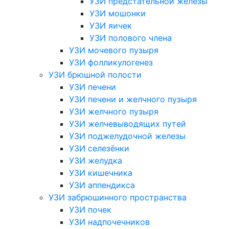
УЗИ предстательной железы
УЗИ мошонки
УЗИ яичек
УЗИ полового члена
УЗИ мочевого пузыря
УЗИ фолликулогенез
УЗИ брюшной полости
УЗИ печени
УЗИ печени и желчного пузыря
УЗИ желчного пузыря
УЗИ желчевыводящих путей
УЗИ поджелудочной железы
УЗИ селезёнки
УЗИ желудка
УЗИ кишечника
УЗИ аппендикса
УЗИ забрюшинного пространства
УЗИ почек
УЗИ надпочечников