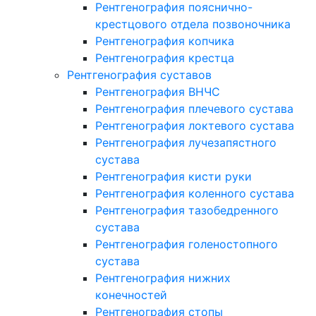
Рентгенография пояснично-
крестцового отдела позвоночника
Рентгенография копчика
Рентгенография крестца
Рентгенография суставов
Рентгенография ВНЧС
Рентгенография плечевого сустава
Рентгенография локтевого сустава
Рентгенография лучезапястного
сустава
Рентгенография кисти руки
Рентгенография коленного сустава
Рентгенография тазобедренного
сустава
Рентгенография голеностопного
сустава
Рентгенография нижних
конечностей
Рентгенография стопы