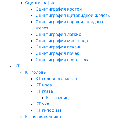
Сцинтиграфия
Сцинтиграфия костей
Сцинтиграфия щитовидной железы
Сцинтиграфия паращитовидных
желез
Сцинтиграфия легких
Сцинтиграфия миокарда
Сцинтиграфия печени
Сцинтиграфия почек
Сцинтиграфия всего тела
КТ
КТ головы
КТ головного мозга
КТ носа
КТ глаза
КТ глазниц
КТ уха
КТ гипофиза
КТ позвоночника