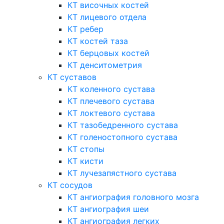
КТ височных костей
КТ лицевого отдела
КТ ребер
КТ костей таза
КТ берцовых костей
КТ денситометрия
КТ суставов
КТ коленного сустава
КТ плечевого сустава
КТ локтевого сустава
КТ тазобедренного сустава
КТ голеностопного сустава
КТ стопы
КТ кисти
КТ лучезапястного сустава
КТ сосудов
КТ ангиография головного мозга
КТ ангиография шеи
КТ ангиография легких