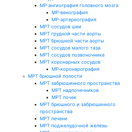
МР ангиография головного мозга
МР-венография
МР-артериография
МРТ сосудов шеи
МРТ грудной части аорты
МРТ брюшной части аорты
МРТ сосудов малого таза
МРТ сосудов позвоночника
МРТ коронарных сосудов
МР-коронарография
МРТ брюшной полости
МРТ забрюшинного пространства
МРТ надпочечников
МРТ почек
МРТ брюшного и забрюшинного
пространства
МРТ печени
МРТ поджелудочной железы