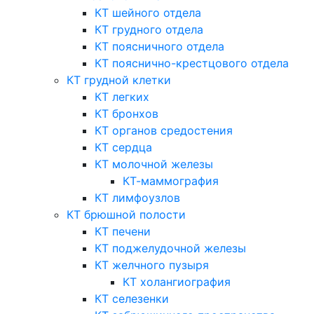
КТ шейного отдела
КТ грудного отдела
КТ поясничного отдела
КТ пояснично-крестцового отдела
КТ грудной клетки
КТ легких
КТ бронхов
КТ органов средостения
КТ сердца
КТ молочной железы
КТ-маммография
КТ лимфоузлов
КТ брюшной полости
КТ печени
КТ поджелудочной железы
КТ желчного пузыря
КТ холангиография
КТ селезенки