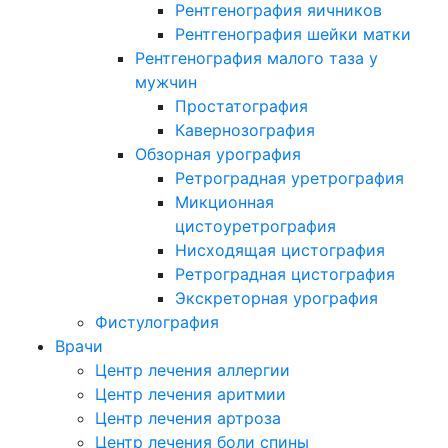
Рентгенография яичников
Рентгенография шейки матки
Рентгенография малого таза у
мужчин
Простатография
Кавернозография
Обзорная урография
Ретроградная уретрография
Микционная
цистоуретрография
Нисходящая цистография
Ретроградная цистография
Экскреторная урография
Фистулография
Врачи
Центр лечения аллергии
Центр лечения аритмии
Центр лечения артроза
Центр лечения боли спины