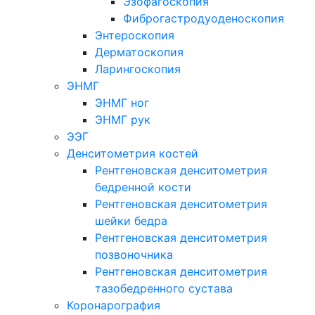
Эзофагоскопия
Фиброгастродуоденоскопия
Энтероскопия
Дерматоскопия
Ларингоскопия
ЭНМГ
ЭНМГ ног
ЭНМГ рук
ЭЭГ
Денситометрия костей
Рентгеновская денситометрия
бедренной кости
Рентгеновская денситометрия
шейки бедра
Рентгеновская денситометрия
позвоночника
Рентгеновская денситометрия
тазобедренного сустава
Коронарография