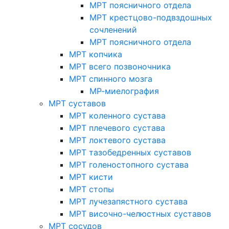
МРТ поясничного отдела
МРТ крестцово-подвздошных
сочленений
МРТ поясничного отдела
МРТ копчика
МРТ всего позвоночника
МРТ спинного мозга
МР-миелография
МРТ суставов
МРТ коленного сустава
МРТ плечевого сустава
МРТ локтевого сустава
МРТ тазобедренных суставов
МРТ голеностопного сустава
МРТ кисти
МРТ стопы
МРТ лучезапястного сустава
МРТ височно-челюстных суставов
МРТ сосудов