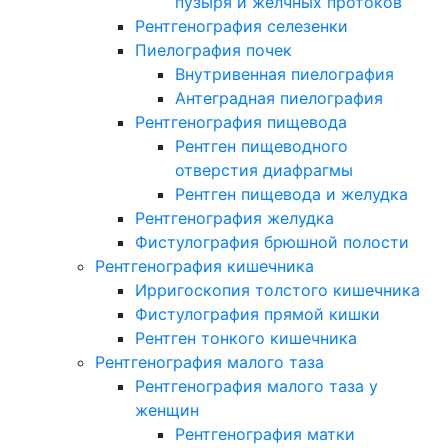
пузыря и желчных протоков
Рентгенография селезенки
Пиелография почек
Внутривенная пиелография
Антеградная пиелография
Рентгенография пищевода
Рентген пищеводного
отверстия диафрагмы
Рентген пищевода и желудка
Рентгенография желудка
Фистулография брюшной полости
Рентгенография кишечника
Ирригоскопия толстого кишечника
Фистулография прямой кишки
Рентген тонкого кишечника
Рентгенография малого таза
Рентгенография малого таза у
женщин
Рентгенография матки