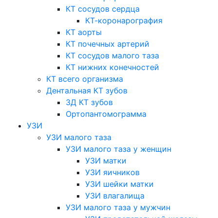
КТ сосудов сердца
КТ-коронарография
КТ аорты
КТ почечных артерий
КТ сосудов малого таза
КТ нижних конечностей
КТ всего организма
Дентальная КТ зубов
3Д КТ зубов
Ортопантомограмма
УЗИ
УЗИ малого таза
УЗИ малого таза у женщин
УЗИ матки
УЗИ яичников
УЗИ шейки матки
УЗИ влагалища
УЗИ малого таза у мужчин