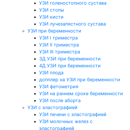
УЗИ голеностопного сустава
УЗИ стопы
УЗИ кисти
УЗИ лучезапястного сустава
УЗИ при беременности
УЗИ I триместра
УЗИ II триместра
УЗИ III триместра
3Д УЗИ при беременности
4Д УЗИ при беременности
УЗИ плода
допплер на УЗИ при беременности
УЗИ фетометрия
УЗИ на раннем сроке беременности
УЗИ после аборта
УЗИ с эластографией
УЗИ печени с эластографией
УЗИ молочных желез с
эластографией