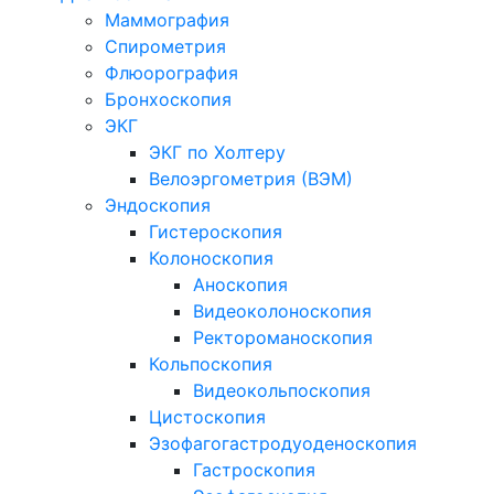
Маммография
Спирометрия
Флюорография
Бронхоскопия
ЭКГ
ЭКГ по Холтеру
Велоэргометрия (ВЭМ)
Эндоскопия
Гистероскопия
Колоноскопия
Аноскопия
Видеоколоноскопия
Ректороманоскопия
Кольпоскопия
Видеокольпоскопия
Цистоскопия
Эзофагогастродуоденоскопия
Гастроскопия