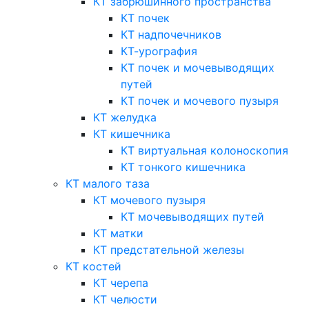
КТ забрюшинного пространства
КТ почек
КТ надпочечников
КТ-урография
КТ почек и мочевыводящих
путей
КТ почек и мочевого пузыря
КТ желудка
КТ кишечника
КТ виртуальная колоноскопия
КТ тонкого кишечника
КТ малого таза
КТ мочевого пузыря
КТ мочевыводящих путей
КТ матки
КТ предстательной железы
КТ костей
КТ черепа
КТ челюсти