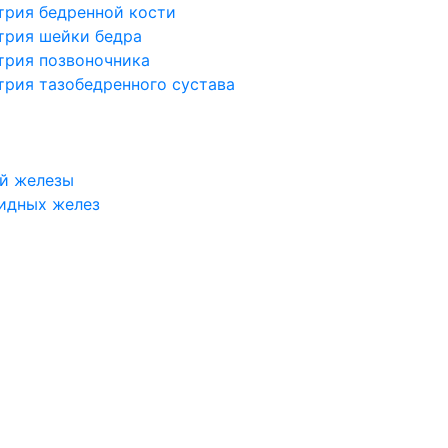
трия бедренной кости
трия шейки бедра
трия позвоночника
трия тазобедренного сустава
й железы
идных желез