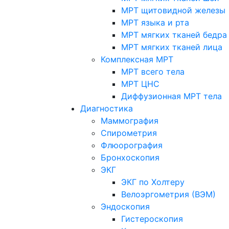
МРТ щитовидной железы
МРТ языка и рта
МРТ мягких тканей бедра
МРТ мягких тканей лица
Комплексная МРТ
МРТ всего тела
МРТ ЦНС
Диффузионная МРТ тела
Диагностика
Маммография
Спирометрия
Флюорография
Бронхоскопия
ЭКГ
ЭКГ по Холтеру
Велоэргометрия (ВЭМ)
Эндоскопия
Гистероскопия