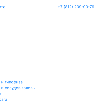
рте
+7 (812) 209-00-79
 и гипофиза
 и сосудов головы
в
озга