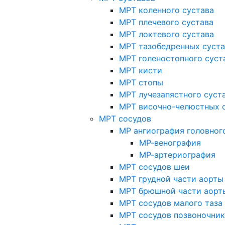
МРТ коленного сустава
МРТ плечевого сустава
МРТ локтевого сустава
МРТ тазобедренных суст
МРТ голеностопного суст
МРТ кисти
МРТ стопы
МРТ лучезапястного суст
МРТ височно-челюстных 
МРТ сосудов
МР ангиография головног
МР-венография
МР-артериография
МРТ сосудов шеи
МРТ грудной части аорты
МРТ брюшной части аорт
МРТ сосудов малого таза
МРТ сосудов позвоночник