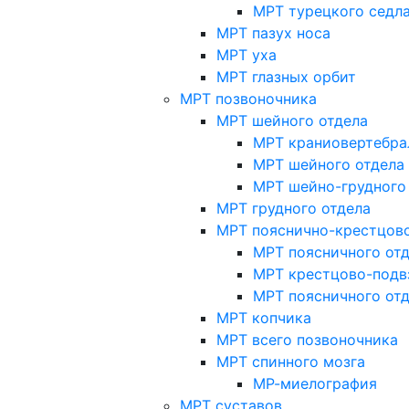
МРТ турецкого седл
МРТ пазух носа
МРТ уха
МРТ глазных орбит
МРТ позвоночника
МРТ шейного отдела
МРТ краниовертебра
МРТ шейного отдела 
МРТ шейно-грудного
МРТ грудного отдела
МРТ пояснично-крестцово
МРТ поясничного от
МРТ крестцово-подв
МРТ поясничного от
МРТ копчика
МРТ всего позвоночника
МРТ спинного мозга
МР-миелография
МРТ суставов