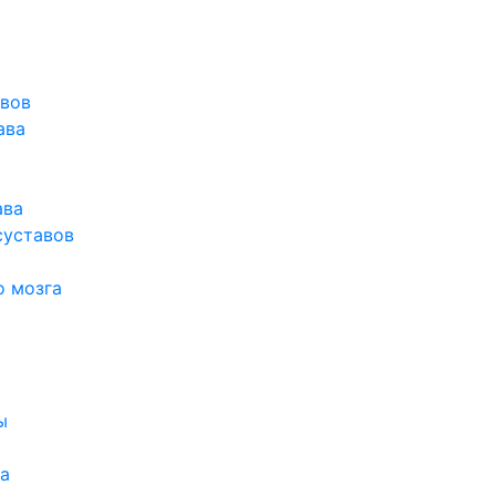
авов
ава
ава
суставов
о мозга
ы
а