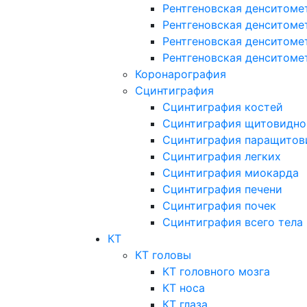
Рентгеновская денситоме
Рентгеновская денситоме
Рентгеновская денситоме
Рентгеновская денситоме
Коронарография
Сцинтиграфия
Сцинтиграфия костей
Сцинтиграфия щитовидно
Сцинтиграфия паращитов
Сцинтиграфия легких
Сцинтиграфия миокарда
Сцинтиграфия печени
Сцинтиграфия почек
Сцинтиграфия всего тела
КТ
КТ головы
КТ головного мозга
КТ носа
КТ глаза