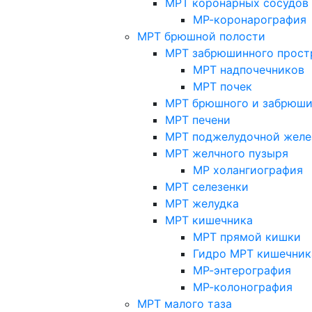
МРТ коронарных сосудов
МР-коронарография
МРТ брюшной полости
МРТ забрюшинного прост
МРТ надпочечников
МРТ почек
МРТ брюшного и забрюши
МРТ печени
МРТ поджелудочной желе
МРТ желчного пузыря
МР холангиография
МРТ селезенки
МРТ желудка
МРТ кишечника
МРТ прямой кишки
Гидро МРТ кишечник
МР-энтерография
МР-колонография
МРТ малого таза