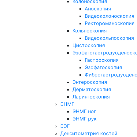
Колоноскопия
Аноскопия
Видеоколоноскопия
Ректороманоскопия
Кольпоскопия
Видеокольпоскопия
Цистоскопия
Эзофагогастродуоденоск
Гастроскопия
Эзофагоскопия
Фиброгастродуоден
Энтероскопия
Дерматоскопия
Ларингоскопия
ЭНМГ
ЭНМГ ног
ЭНМГ рук
ЭЭГ
Денситометрия костей