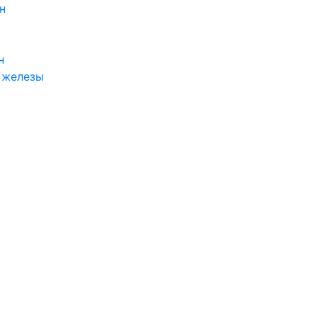
н
н
 железы