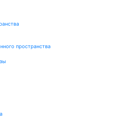
ранства
нного пространства
зы
а