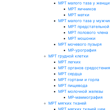
МРТ малого таза у женщи
МРТ яичников
МРТ матки
МРТ малого таза у мужчи
МРТ предстательной
МРТ полового члена
МРТ мошонки
МРТ мочевого пузыря
МР-урография
МРТ грудной клетки
МРТ легких
МРТ органов средостения
МРТ сердца
МРТ гортани и горла
МРТ пищевода
МРТ молочной железы
МР-маммография
МРТ мягких тканей
МРТ мягких тканей шеи