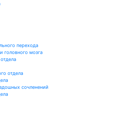
а
льного перехода
и головного мозга
 отдела
го отдела
дела
здошных сочленений
дела