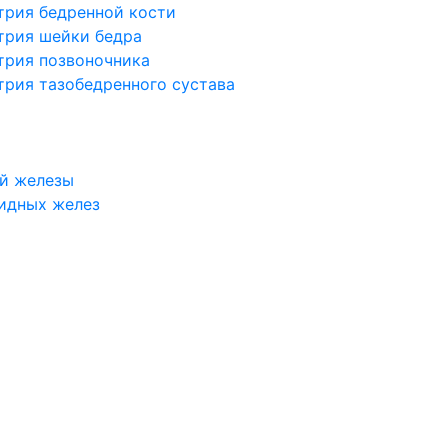
трия бедренной кости
трия шейки бедра
трия позвоночника
трия тазобедренного сустава
й железы
идных желез