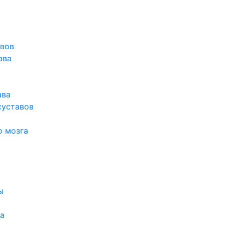
авов
ава
ава
суставов
о мозга
ы
а