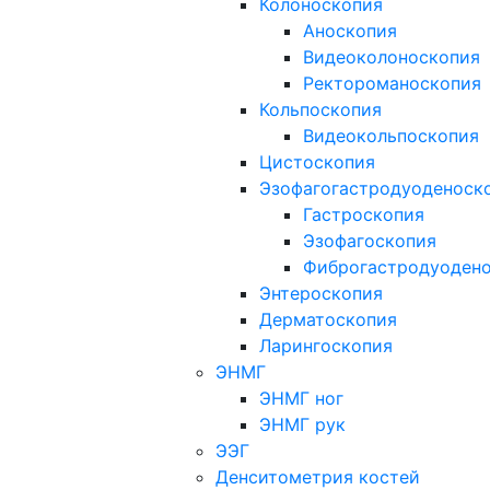
Колоноскопия
Аноскопия
Видеоколоноскопия
Ректороманоскопия
Кольпоскопия
Видеокольпоскопия
Цистоскопия
Эзофагогастродуоденоск
Гастроскопия
Эзофагоскопия
Фиброгастродуоден
Энтероскопия
Дерматоскопия
Ларингоскопия
ЭНМГ
ЭНМГ ног
ЭНМГ рук
ЭЭГ
Денситометрия костей