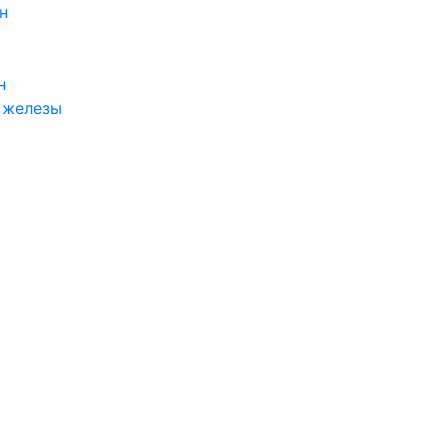
н
н
 железы