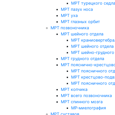
МРТ турецкого седл
МРТ пазух носа
МРТ уха
МРТ глазных орбит
МРТ позвоночника
МРТ шейного отдела
МРТ краниовертебра
МРТ шейного отдела 
МРТ шейно-грудного
МРТ грудного отдела
МРТ пояснично-крестцово
МРТ поясничного от
МРТ крестцово-подв
МРТ поясничного от
МРТ копчика
МРТ всего позвоночника
МРТ спинного мозга
МР-миелография
МРТ суставов