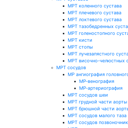
МРТ коленного сустава
МРТ плечевого сустава
МРТ локтевого сустава
МРТ тазобедренных суст
МРТ голеностопного суст
МРТ кисти
МРТ стопы
МРТ лучезапястного суст
МРТ височно-челюстных 
МРТ сосудов
МР ангиография головног
МР-венография
МР-артериография
МРТ сосудов шеи
МРТ грудной части аорты
МРТ брюшной части аорт
МРТ сосудов малого таза
МРТ сосудов позвоночник