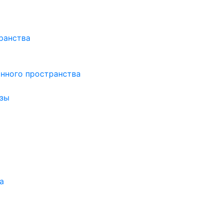
ранства
нного пространства
зы
а