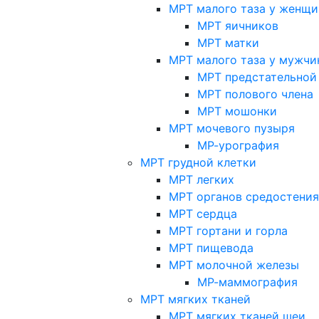
МРТ малого таза у женщи
МРТ яичников
МРТ матки
МРТ малого таза у мужчи
МРТ предстательной
МРТ полового члена
МРТ мошонки
МРТ мочевого пузыря
МР-урография
МРТ грудной клетки
МРТ легких
МРТ органов средостения
МРТ сердца
МРТ гортани и горла
МРТ пищевода
МРТ молочной железы
МР-маммография
МРТ мягких тканей
МРТ мягких тканей шеи