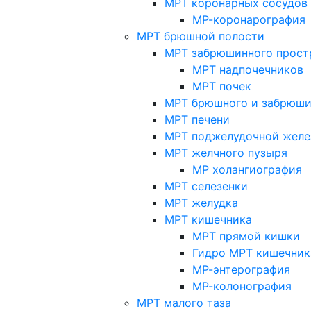
МРТ коронарных сосудов
МР-коронарография
МРТ брюшной полости
МРТ забрюшинного прост
МРТ надпочечников
МРТ почек
МРТ брюшного и забрюши
МРТ печени
МРТ поджелудочной желе
МРТ желчного пузыря
МР холангиография
МРТ селезенки
МРТ желудка
МРТ кишечника
МРТ прямой кишки
Гидро МРТ кишечник
МР-энтерография
МР-колонография
МРТ малого таза