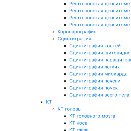
Рентгеновская денситоме
Рентгеновская денситоме
Рентгеновская денситоме
Рентгеновская денситоме
Коронарография
Сцинтиграфия
Сцинтиграфия костей
Сцинтиграфия щитовидно
Сцинтиграфия паращитов
Сцинтиграфия легких
Сцинтиграфия миокарда
Сцинтиграфия печени
Сцинтиграфия почек
Сцинтиграфия всего тела
КТ
КТ головы
КТ головного мозга
КТ носа
КТ глаза