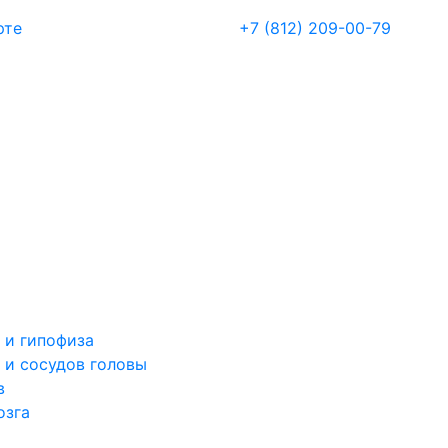
рте
+7 (812) 209-00-79
 и гипофиза
 и сосудов головы
в
озга