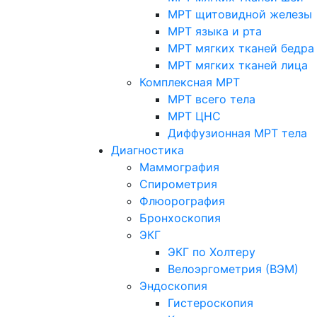
МРТ щитовидной железы
МРТ языка и рта
МРТ мягких тканей бедра
МРТ мягких тканей лица
Комплексная МРТ
МРТ всего тела
МРТ ЦНС
Диффузионная МРТ тела
Диагностика
Маммография
Спирометрия
Флюорография
Бронхоскопия
ЭКГ
ЭКГ по Холтеру
Велоэргометрия (ВЭМ)
Эндоскопия
Гистероскопия