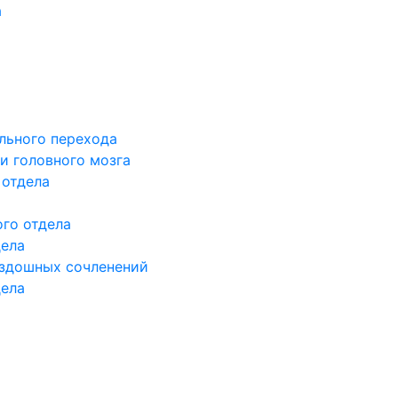
а
льного перехода
и головного мозга
 отдела
го отдела
дела
здошных сочленений
дела