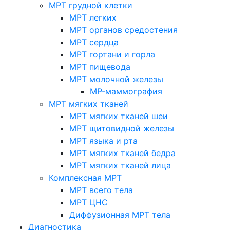
МРТ грудной клетки
МРТ легких
МРТ органов средостения
МРТ сердца
МРТ гортани и горла
МРТ пищевода
МРТ молочной железы
МР-маммография
МРТ мягких тканей
МРТ мягких тканей шеи
МРТ щитовидной железы
МРТ языка и рта
МРТ мягких тканей бедра
МРТ мягких тканей лица
Комплексная МРТ
МРТ всего тела
МРТ ЦНС
Диффузионная МРТ тела
Диагностика