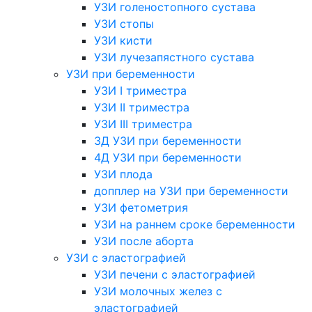
УЗИ голеностопного сустава
УЗИ стопы
УЗИ кисти
УЗИ лучезапястного сустава
УЗИ при беременности
УЗИ I триместра
УЗИ II триместра
УЗИ III триместра
3Д УЗИ при беременности
4Д УЗИ при беременности
УЗИ плода
допплер на УЗИ при беременности
УЗИ фетометрия
УЗИ на раннем сроке беременности
УЗИ после аборта
УЗИ с эластографией
УЗИ печени с эластографией
УЗИ молочных желез с
эластографией