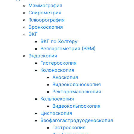
Маммография
Спирометрия
Флюорография
Бронхоскопия
ЭКГ
ЭКГ по Холтеру
Велоэргометрия (ВЭМ)
Эндоскопия
Гистероскопия
Колоноскопия
Аноскопия
Видеоколоноскопия
Ректороманоскопия
Кольпоскопия
Видеокольпоскопия
Цистоскопия
Эзофагогастродуоденоскопия
Гастроскопия