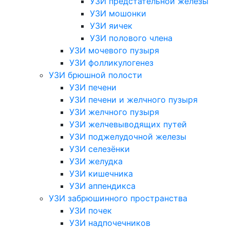
УЗИ предстательной железы
УЗИ мошонки
УЗИ яичек
УЗИ полового члена
УЗИ мочевого пузыря
УЗИ фолликулогенез
УЗИ брюшной полости
УЗИ печени
УЗИ печени и желчного пузыря
УЗИ желчного пузыря
УЗИ желчевыводящих путей
УЗИ поджелудочной железы
УЗИ селезёнки
УЗИ желудка
УЗИ кишечника
УЗИ аппендикса
УЗИ забрюшинного пространства
УЗИ почек
УЗИ надпочечников