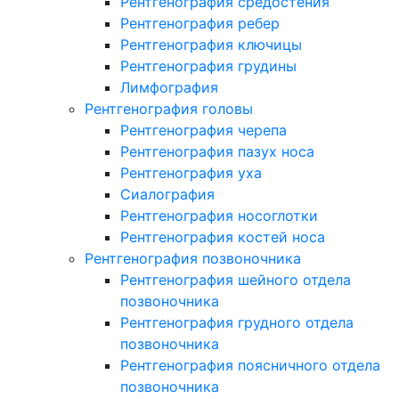
Рентгенография средостения
Рентгенография ребер
Рентгенография ключицы
Рентгенография грудины
Лимфография
Рентгенография головы
Рентгенография черепа
Рентгенография пазух носа
Рентгенография уха
Сиалография
Рентгенография носоглотки
Рентгенография костей носа
Рентгенография позвоночника
Рентгенография шейного отдела
позвоночника
Рентгенография грудного отдела
позвоночника
Рентгенография поясничного отдела
позвоночника