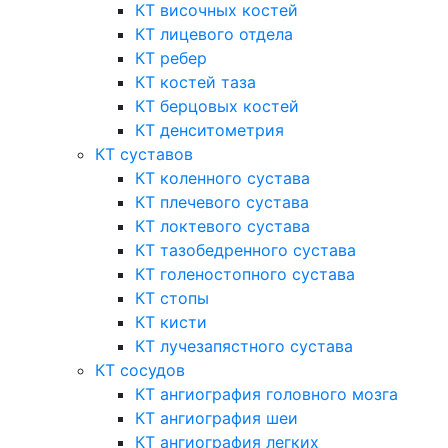
КТ височных костей
КТ лицевого отдела
КТ ребер
КТ костей таза
КТ берцовых костей
КТ денситометрия
КТ суставов
КТ коленного сустава
КТ плечевого сустава
КТ локтевого сустава
КТ тазобедренного сустава
КТ голеностопного сустава
КТ стопы
КТ кисти
КТ лучезапястного сустава
КТ сосудов
КТ ангиография головного мозга
КТ ангиография шеи
КТ ангиография легких