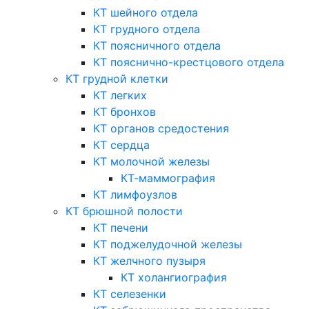
КТ шейного отдела
КТ грудного отдела
КТ поясничного отдела
КТ пояснично-крестцового отдела
КТ грудной клетки
КТ легких
КТ бронхов
КТ органов средостения
КТ сердца
КТ молочной железы
КТ-маммография
КТ лимфоузлов
КТ брюшной полости
КТ печени
КТ поджелудочной железы
КТ желчного пузыря
КТ холангиография
КТ селезенки