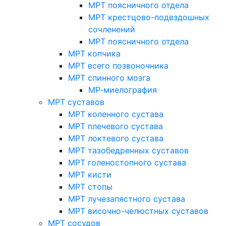
МРТ поясничного отдела
МРТ крестцово-подвздошных
сочленений
МРТ поясничного отдела
МРТ копчика
МРТ всего позвоночника
МРТ спинного мозга
МР-миелография
МРТ суставов
МРТ коленного сустава
МРТ плечевого сустава
МРТ локтевого сустава
МРТ тазобедренных суставов
МРТ голеностопного сустава
МРТ кисти
МРТ стопы
МРТ лучезапястного сустава
МРТ височно-челюстных суставов
МРТ сосудов