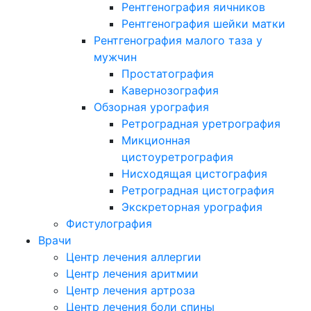
Рентгенография яичников
Рентгенография шейки матки
Рентгенография малого таза у
мужчин
Простатография
Кавернозография
Обзорная урография
Ретроградная уретрография
Микционная
цистоуретрография
Нисходящая цистография
Ретроградная цистография
Экскреторная урография
Фистулография
Врачи
Центр лечения аллергии
Центр лечения аритмии
Центр лечения артроза
Центр лечения боли спины