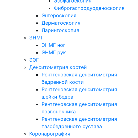
Эзофагоскопия
Фиброгастродуоденоскопия
Энтероскопия
Дерматоскопия
Ларингоскопия
ЭНМГ
ЭНМГ ног
ЭНМГ рук
ЭЭГ
Денситометрия костей
Рентгеновская денситометрия
бедренной кости
Рентгеновская денситометрия
шейки бедра
Рентгеновская денситометрия
позвоночника
Рентгеновская денситометрия
тазобедренного сустава
Коронарография