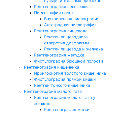
пузыря и желчных протоков
Рентгенография селезенки
Пиелография почек
Внутривенная пиелография
Антеградная пиелография
Рентгенография пищевода
Рентген пищеводного
отверстия диафрагмы
Рентген пищевода и желудка
Рентгенография желудка
Фистулография брюшной полости
Рентгенография кишечника
Ирригоскопия толстого кишечника
Фистулография прямой кишки
Рентген тонкого кишечника
Рентгенография малого таза
Рентгенография малого таза у
женщин
Рентгенография матки