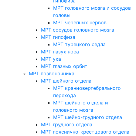
гипофиза
МРТ головного мозга и сосудов
головы
МРТ черепных нервов
МРТ сосудов головного мозга
МРТ гипофиза
МРТ турецкого седла
МРТ пазух носа
МРТ уха
МРТ глазных орбит
МРТ позвоночника
МРТ шейного отдела
МРТ краниовертебрального
перехода
МРТ шейного отдела и
головного мозга
МРТ шейно-грудного отдела
МРТ грудного отдела
МРТ пояснично-крестцового отдела