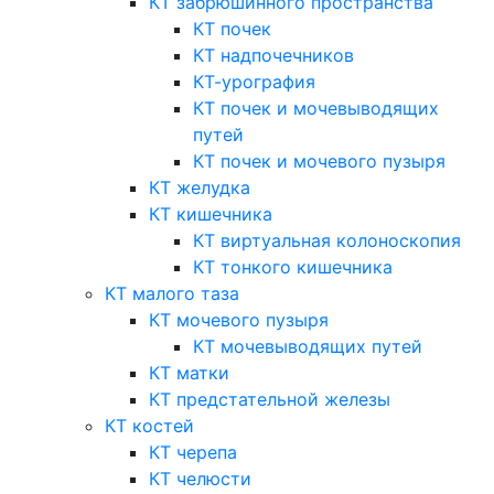
КТ забрюшинного пространства
КТ почек
КТ надпочечников
КТ-урография
КТ почек и мочевыводящих
путей
КТ почек и мочевого пузыря
КТ желудка
КТ кишечника
КТ виртуальная колоноскопия
КТ тонкого кишечника
КТ малого таза
КТ мочевого пузыря
КТ мочевыводящих путей
КТ матки
КТ предстательной железы
КТ костей
КТ черепа
КТ челюсти