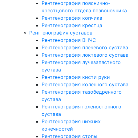
Рентгенография пояснично-
крестцового отдела позвоночника
Рентгенография копчика
Рентгенография крестца
Рентгенография суставов
Рентгенография ВНЧС
Рентгенография плечевого сустава
Рентгенография локтевого сустава
Рентгенография лучезапястного
сустава
Рентгенография кисти руки
Рентгенография коленного сустава
Рентгенография тазобедренного
сустава
Рентгенография голеностопного
сустава
Рентгенография нижних
конечностей
Рентгенография стопы