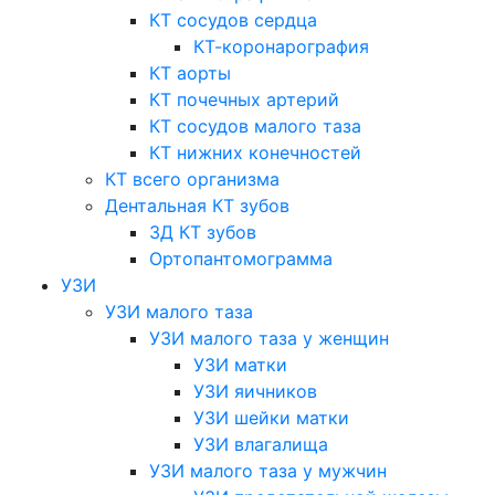
КТ сосудов сердца
КТ-коронарография
КТ аорты
КТ почечных артерий
КТ сосудов малого таза
КТ нижних конечностей
КТ всего организма
Дентальная КТ зубов
3Д КТ зубов
Ортопантомограмма
УЗИ
УЗИ малого таза
УЗИ малого таза у женщин
УЗИ матки
УЗИ яичников
УЗИ шейки матки
УЗИ влагалища
УЗИ малого таза у мужчин