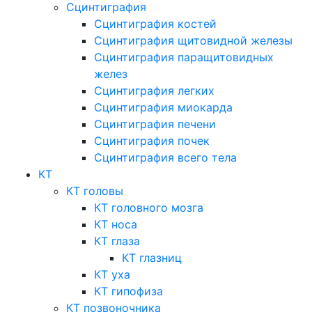
Сцинтиграфия
Сцинтиграфия костей
Сцинтиграфия щитовидной железы
Сцинтиграфия паращитовидных
желез
Сцинтиграфия легких
Сцинтиграфия миокарда
Сцинтиграфия печени
Сцинтиграфия почек
Сцинтиграфия всего тела
КТ
КТ головы
КТ головного мозга
КТ носа
КТ глаза
КТ глазниц
КТ уха
КТ гипофиза
КТ позвоночника