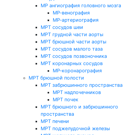
МР ангиография головного мозга
МР-венография
МР-артериография
МРТ сосудов шеи
МРТ грудной части аорты
МРТ брюшной части аорты
МРТ сосудов малого таза
МРТ сосудов позвоночника
МРТ коронарных сосудов
МР-коронарография
МРТ брюшной полости
МРТ забрюшинного пространства
МРТ надпочечников
МРТ почек
МРТ брюшного и забрюшинного
пространства
МРТ печени
МРТ поджелудочной железы