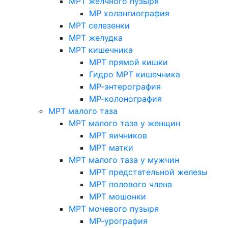
МРТ желчного пузыря
МР холангиография
МРТ селезенки
МРТ желудка
МРТ кишечника
МРТ прямой кишки
Гидро МРТ кишечника
МР-энтерография
МР-колонография
МРТ малого таза
МРТ малого таза у женщин
МРТ яичников
МРТ матки
МРТ малого таза у мужчин
МРТ предстательной железы
МРТ полового члена
МРТ мошонки
МРТ мочевого пузыря
МР-урография