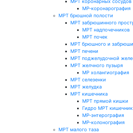
МРТ коронарных сосудов
МР-коронарография
МРТ брюшной полости
МРТ забрюшинного прост
МРТ надпочечников
МРТ почек
МРТ брюшного и забрюши
МРТ печени
МРТ поджелудочной желе
МРТ желчного пузыря
МР холангиография
МРТ селезенки
МРТ желудка
МРТ кишечника
МРТ прямой кишки
Гидро МРТ кишечник
МР-энтерография
МР-колонография
МРТ малого таза