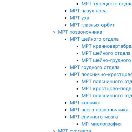
МРТ турецкого седл
МРТ пазух носа
МРТ уха
МРТ глазных орбит
МРТ позвоночника
МРТ шейного отдела
МРТ краниовертебра
МРТ шейного отдела 
МРТ шейно-грудного
МРТ грудного отдела
МРТ пояснично-крестцово
МРТ поясничного от
МРТ крестцово-подв
МРТ поясничного от
МРТ копчика
МРТ всего позвоночника
МРТ спинного мозга
МР-миелография
МРТ суставов