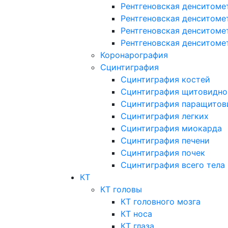
Рентгеновская денситоме
Рентгеновская денситоме
Рентгеновская денситоме
Рентгеновская денситоме
Коронарография
Сцинтиграфия
Сцинтиграфия костей
Сцинтиграфия щитовидно
Сцинтиграфия паращитов
Сцинтиграфия легких
Сцинтиграфия миокарда
Сцинтиграфия печени
Сцинтиграфия почек
Сцинтиграфия всего тела
КТ
КТ головы
КТ головного мозга
КТ носа
КТ глаза