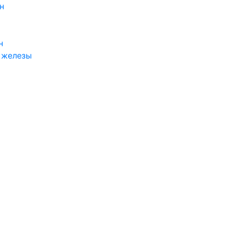
н
н
 железы