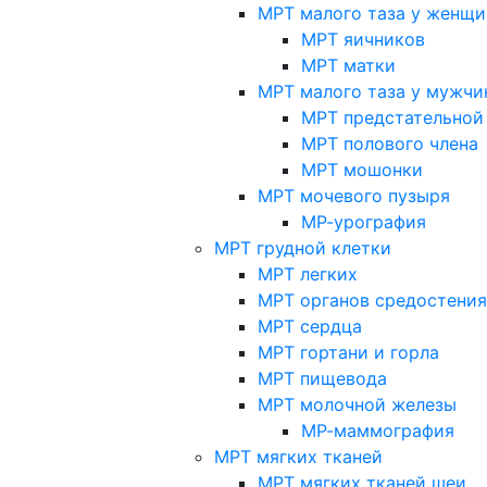
МРТ малого таза у женщи
МРТ яичников
МРТ матки
МРТ малого таза у мужчи
МРТ предстательной
МРТ полового члена
МРТ мошонки
МРТ мочевого пузыря
МР-урография
МРТ грудной клетки
МРТ легких
МРТ органов средостения
МРТ сердца
МРТ гортани и горла
МРТ пищевода
МРТ молочной железы
МР-маммография
МРТ мягких тканей
МРТ мягких тканей шеи