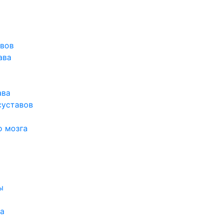
авов
ава
ава
суставов
о мозга
ы
а