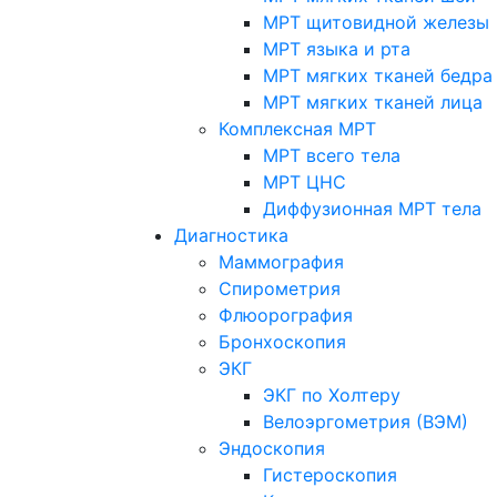
МРТ щитовидной железы
МРТ языка и рта
МРТ мягких тканей бедра
МРТ мягких тканей лица
Комплексная МРТ
МРТ всего тела
МРТ ЦНС
Диффузионная МРТ тела
Диагностика
Маммография
Спирометрия
Флюорография
Бронхоскопия
ЭКГ
ЭКГ по Холтеру
Велоэргометрия (ВЭМ)
Эндоскопия
Гистероскопия