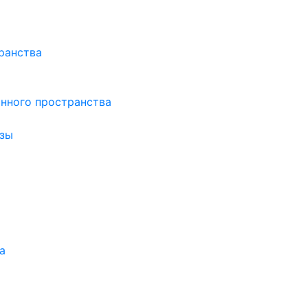
ранства
нного пространства
зы
а