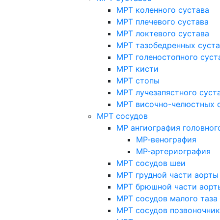
МРТ коленного сустава
МРТ плечевого сустава
МРТ локтевого сустава
МРТ тазобедренных суст
МРТ голеностопного суст
МРТ кисти
МРТ стопы
МРТ лучезапястного суст
МРТ височно-челюстных 
МРТ сосудов
МР ангиография головног
МР-венография
МР-артериография
МРТ сосудов шеи
МРТ грудной части аорты
МРТ брюшной части аорт
МРТ сосудов малого таза
МРТ сосудов позвоночник