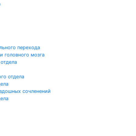
а
льного перехода
и головного мозга
 отдела
го отдела
дела
здошных сочленений
дела