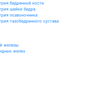
трия бедренной кости
трия шейки бедра
трия позвоночника
трия тазобедренного сустава
й железы
идных желез