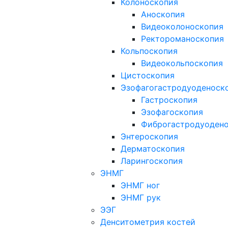
Колоноскопия
Аноскопия
Видеоколоноскопия
Ректороманоскопия
Кольпоскопия
Видеокольпоскопия
Цистоскопия
Эзофагогастродуоденоск
Гастроскопия
Эзофагоскопия
Фиброгастродуоден
Энтероскопия
Дерматоскопия
Ларингоскопия
ЭНМГ
ЭНМГ ног
ЭНМГ рук
ЭЭГ
Денситометрия костей