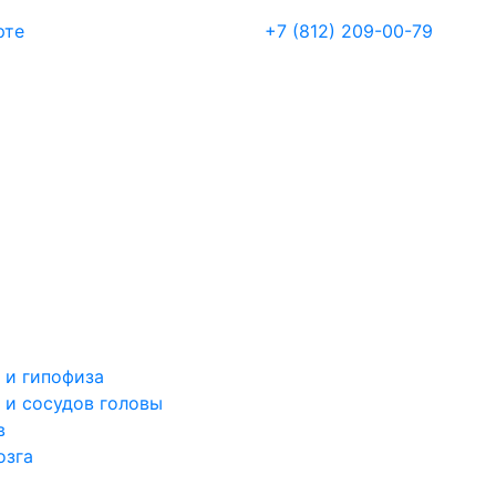
рте
+7 (812) 209-00-79
 и гипофиза
 и сосудов головы
в
озга