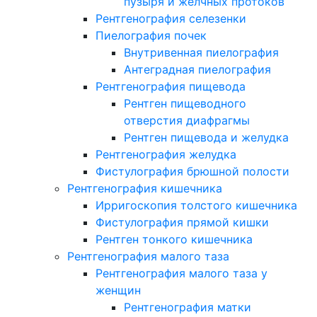
пузыря и желчных протоков
Рентгенография селезенки
Пиелография почек
Внутривенная пиелография
Антеградная пиелография
Рентгенография пищевода
Рентген пищеводного
отверстия диафрагмы
Рентген пищевода и желудка
Рентгенография желудка
Фистулография брюшной полости
Рентгенография кишечника
Ирригоскопия толстого кишечника
Фистулография прямой кишки
Рентген тонкого кишечника
Рентгенография малого таза
Рентгенография малого таза у
женщин
Рентгенография матки