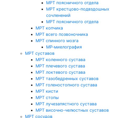
МРТ поясничного отдела
МРТ крестцово-подвздошных
сочленений
МРТ поясничного отдела
МРТ копчика
МРТ всего позвоночника
МРТ спинного мозга
МР-миелография
МРТ суставов
МРТ коленного сустава
МРТ плечевого сустава
МРТ локтевого сустава
МРТ тазобедренных суставов
МРТ голеностопного сустава
МРТ кисти
МРТ стопы
МРТ лучезапястного сустава
МРТ височно-челюстных суставов
МРТ сосудов