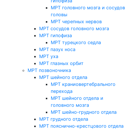
гипофиза
МРТ головного мозга и сосудов
головы
МРТ черепных нервов
МРТ сосудов головного мозга
МРТ гипофиза
МРТ турецкого седла
МРТ пазух носа
МРТ уха
МРТ глазных орбит
МРТ позвоночника
МРТ шейного отдела
МРТ краниовертебрального
перехода
МРТ шейного отдела и
головного мозга
МРТ шейно-грудного отдела
МРТ грудного отдела
МРТ пояснично-крестцового отдела