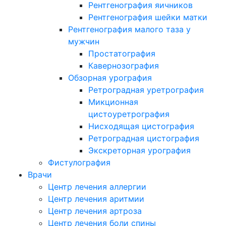
Рентгенография яичников
Рентгенография шейки матки
Рентгенография малого таза у
мужчин
Простатография
Кавернозография
Обзорная урография
Ретроградная уретрография
Микционная
цистоуретрография
Нисходящая цистография
Ретроградная цистография
Экскреторная урография
Фистулография
Врачи
Центр лечения аллергии
Центр лечения аритмии
Центр лечения артроза
Центр лечения боли спины