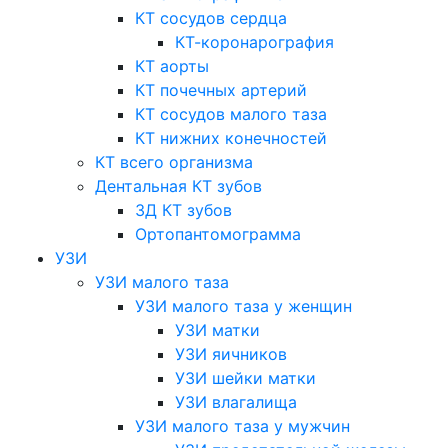
КТ сосудов сердца
КТ-коронарография
КТ аорты
КТ почечных артерий
КТ сосудов малого таза
КТ нижних конечностей
КТ всего организма
Дентальная КТ зубов
3Д КТ зубов
Ортопантомограмма
УЗИ
УЗИ малого таза
УЗИ малого таза у женщин
УЗИ матки
УЗИ яичников
УЗИ шейки матки
УЗИ влагалища
УЗИ малого таза у мужчин