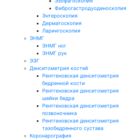
Эзофагоскопия
Фиброгастродуоденоскопия
Энтероскопия
Дерматоскопия
Ларингоскопия
ЭНМГ
ЭНМГ ног
ЭНМГ рук
ЭЭГ
Денситометрия костей
Рентгеновская денситометрия
бедренной кости
Рентгеновская денситометрия
шейки бедра
Рентгеновская денситометрия
позвоночника
Рентгеновская денситометрия
тазобедренного сустава
Коронарография