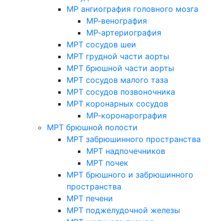
МР ангиография головного мозга
МР-венография
МР-артериография
МРТ сосудов шеи
МРТ грудной части аорты
МРТ брюшной части аорты
МРТ сосудов малого таза
МРТ сосудов позвоночника
МРТ коронарных сосудов
МР-коронарография
МРТ брюшной полости
МРТ забрюшинного пространства
МРТ надпочечников
МРТ почек
МРТ брюшного и забрюшинного
пространства
МРТ печени
МРТ поджелудочной железы