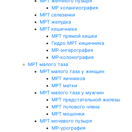
МРТ желчного пузыря
МР холангиография
МРТ селезенки
МРТ желудка
МРТ кишечника
МРТ прямой кишки
Гидро МРТ кишечника
МР-энтерография
МР-колонография
МРТ малого таза
МРТ малого таза у женщин
МРТ яичников
МРТ матки
МРТ малого таза у мужчин
МРТ предстательной железы
МРТ полового члена
МРТ мошонки
МРТ мочевого пузыря
МР-урография