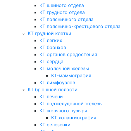
КТ шейного отдела
КТ грудного отдела
КТ поясничного отдела
КТ пояснично-крестцового отдела
КТ грудной клетки
КТ легких
КТ бронхов
КТ органов средостения
КТ сердца
КТ молочной железы
КТ-маммография
КТ лимфоузлов
КТ брюшной полости
КТ печени
КТ поджелудочной железы
КТ желчного пузыря
КТ холангиография
КТ селезенки