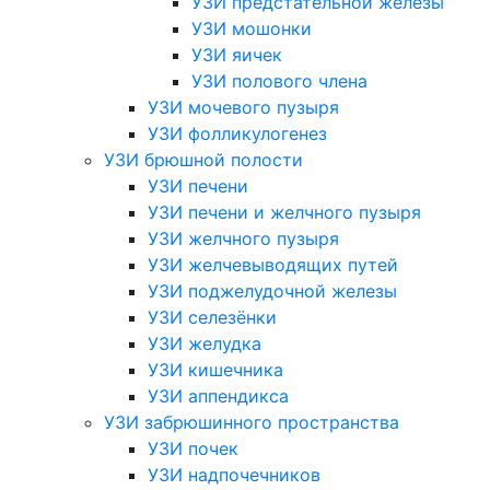
УЗИ предстательной железы
УЗИ мошонки
УЗИ яичек
УЗИ полового члена
УЗИ мочевого пузыря
УЗИ фолликулогенез
УЗИ брюшной полости
УЗИ печени
УЗИ печени и желчного пузыря
УЗИ желчного пузыря
УЗИ желчевыводящих путей
УЗИ поджелудочной железы
УЗИ селезёнки
УЗИ желудка
УЗИ кишечника
УЗИ аппендикса
УЗИ забрюшинного пространства
УЗИ почек
УЗИ надпочечников