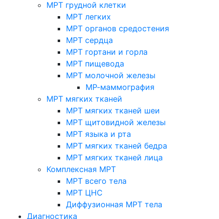
МРТ грудной клетки
МРТ легких
МРТ органов средостения
МРТ сердца
МРТ гортани и горла
МРТ пищевода
МРТ молочной железы
МР-маммография
МРТ мягких тканей
МРТ мягких тканей шеи
МРТ щитовидной железы
МРТ языка и рта
МРТ мягких тканей бедра
МРТ мягких тканей лица
Комплексная МРТ
МРТ всего тела
МРТ ЦНС
Диффузионная МРТ тела
Диагностика