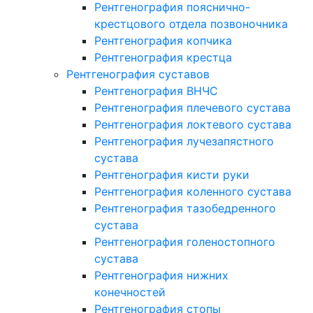
Рентгенография пояснично-
крестцового отдела позвоночника
Рентгенография копчика
Рентгенография крестца
Рентгенография суставов
Рентгенография ВНЧС
Рентгенография плечевого сустава
Рентгенография локтевого сустава
Рентгенография лучезапястного
сустава
Рентгенография кисти руки
Рентгенография коленного сустава
Рентгенография тазобедренного
сустава
Рентгенография голеностопного
сустава
Рентгенография нижних
конечностей
Рентгенография стопы