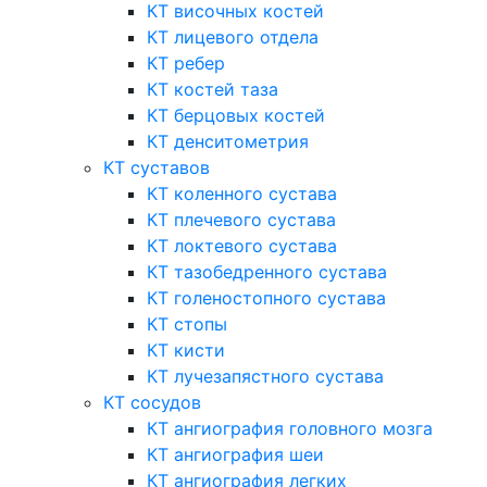
КТ височных костей
КТ лицевого отдела
КТ ребер
КТ костей таза
КТ берцовых костей
КТ денситометрия
КТ суставов
КТ коленного сустава
КТ плечевого сустава
КТ локтевого сустава
КТ тазобедренного сустава
КТ голеностопного сустава
КТ стопы
КТ кисти
КТ лучезапястного сустава
КТ сосудов
КТ ангиография головного мозга
КТ ангиография шеи
КТ ангиография легких