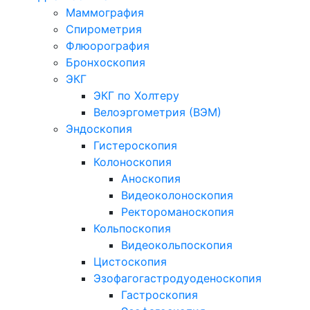
Маммография
Спирометрия
Флюорография
Бронхоскопия
ЭКГ
ЭКГ по Холтеру
Велоэргометрия (ВЭМ)
Эндоскопия
Гистероскопия
Колоноскопия
Аноскопия
Видеоколоноскопия
Ректороманоскопия
Кольпоскопия
Видеокольпоскопия
Цистоскопия
Эзофагогастродуоденоскопия
Гастроскопия