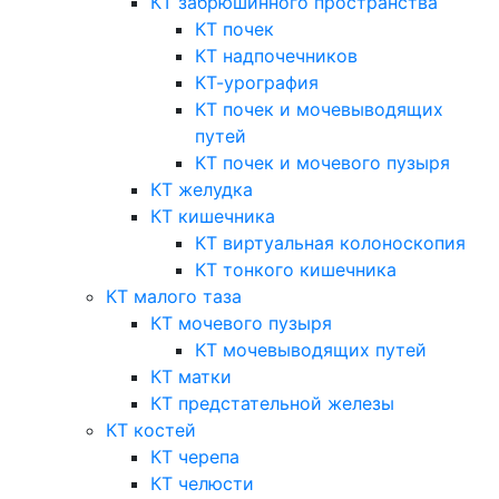
КТ забрюшинного пространства
КТ почек
КТ надпочечников
КТ-урография
КТ почек и мочевыводящих
путей
КТ почек и мочевого пузыря
КТ желудка
КТ кишечника
КТ виртуальная колоноскопия
КТ тонкого кишечника
КТ малого таза
КТ мочевого пузыря
КТ мочевыводящих путей
КТ матки
КТ предстательной железы
КТ костей
КТ черепа
КТ челюсти