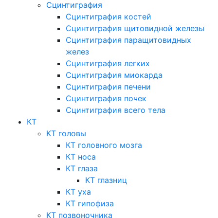
Сцинтиграфия
Сцинтиграфия костей
Сцинтиграфия щитовидной железы
Сцинтиграфия паращитовидных
желез
Сцинтиграфия легких
Сцинтиграфия миокарда
Сцинтиграфия печени
Сцинтиграфия почек
Сцинтиграфия всего тела
КТ
КТ головы
КТ головного мозга
КТ носа
КТ глаза
КТ глазниц
КТ уха
КТ гипофиза
КТ позвоночника