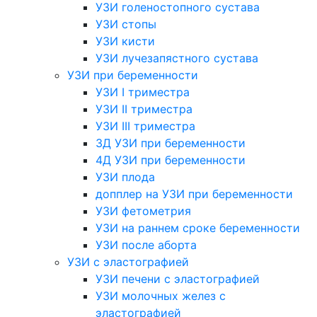
УЗИ голеностопного сустава
УЗИ стопы
УЗИ кисти
УЗИ лучезапястного сустава
УЗИ при беременности
УЗИ I триместра
УЗИ II триместра
УЗИ III триместра
3Д УЗИ при беременности
4Д УЗИ при беременности
УЗИ плода
допплер на УЗИ при беременности
УЗИ фетометрия
УЗИ на раннем сроке беременности
УЗИ после аборта
УЗИ с эластографией
УЗИ печени с эластографией
УЗИ молочных желез с
эластографией