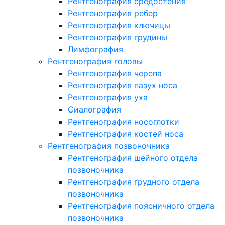
Рентгенография средостения
Рентгенография ребер
Рентгенография ключицы
Рентгенография грудины
Лимфография
Рентгенография головы
Рентгенография черепа
Рентгенография пазух носа
Рентгенография уха
Сиалография
Рентгенография носоглотки
Рентгенография костей носа
Рентгенография позвоночника
Рентгенография шейного отдела
позвоночника
Рентгенография грудного отдела
позвоночника
Рентгенография поясничного отдела
позвоночника