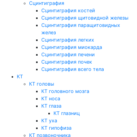
Сцинтиграфия
Сцинтиграфия костей
Сцинтиграфия щитовидной железы
Сцинтиграфия паращитовидных
желез
Сцинтиграфия легких
Сцинтиграфия миокарда
Сцинтиграфия печени
Сцинтиграфия почек
Сцинтиграфия всего тела
КТ
КТ головы
КТ головного мозга
КТ носа
КТ глаза
КТ глазниц
КТ уха
КТ гипофиза
КТ позвоночника