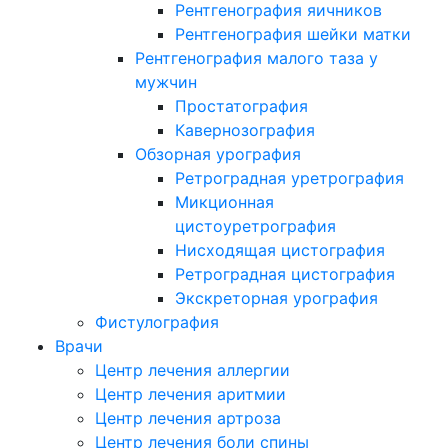
Рентгенография яичников
Рентгенография шейки матки
Рентгенография малого таза у
мужчин
Простатография
Кавернозография
Обзорная урография
Ретроградная уретрография
Микционная
цистоуретрография
Нисходящая цистография
Ретроградная цистография
Экскреторная урография
Фистулография
Врачи
Центр лечения аллергии
Центр лечения аритмии
Центр лечения артроза
Центр лечения боли спины