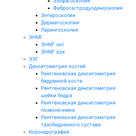
Эзофагоскопия
Фиброгастродуоденоскопия
Энтероскопия
Дерматоскопия
Ларингоскопия
ЭНМГ
ЭНМГ ног
ЭНМГ рук
ЭЭГ
Денситометрия костей
Рентгеновская денситометрия
бедренной кости
Рентгеновская денситометрия
шейки бедра
Рентгеновская денситометрия
позвоночника
Рентгеновская денситометрия
тазобедренного сустава
Коронарография