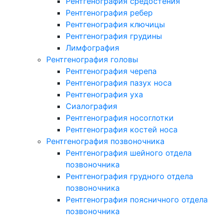
Рентгенография средостения
Рентгенография ребер
Рентгенография ключицы
Рентгенография грудины
Лимфография
Рентгенография головы
Рентгенография черепа
Рентгенография пазух носа
Рентгенография уха
Сиалография
Рентгенография носоглотки
Рентгенография костей носа
Рентгенография позвоночника
Рентгенография шейного отдела
позвоночника
Рентгенография грудного отдела
позвоночника
Рентгенография поясничного отдела
позвоночника