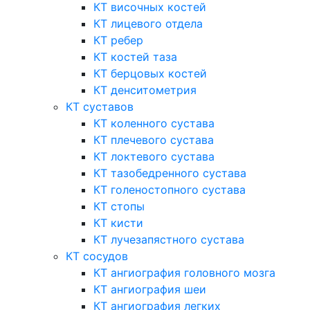
КТ височных костей
КТ лицевого отдела
КТ ребер
КТ костей таза
КТ берцовых костей
КТ денситометрия
КТ суставов
КТ коленного сустава
КТ плечевого сустава
КТ локтевого сустава
КТ тазобедренного сустава
КТ голеностопного сустава
КТ стопы
КТ кисти
КТ лучезапястного сустава
КТ сосудов
КТ ангиография головного мозга
КТ ангиография шеи
КТ ангиография легких