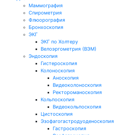
Маммография
Спирометрия
Флюорография
Бронхоскопия
ЭКГ
ЭКГ по Холтеру
Велоэргометрия (ВЭМ)
Эндоскопия
Гистероскопия
Колоноскопия
Аноскопия
Видеоколоноскопия
Ректороманоскопия
Кольпоскопия
Видеокольпоскопия
Цистоскопия
Эзофагогастродуоденоскопия
Гастроскопия