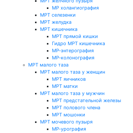
МРТ желчного пузыря
МР холангиография
МРТ селезенки
МРТ желудка
МРТ кишечника
МРТ прямой кишки
Гидро МРТ кишечника
МР-энтерография
МР-колонография
МРТ малого таза
МРТ малого таза у женщин
МРТ яичников
МРТ матки
МРТ малого таза у мужчин
МРТ предстательной железы
МРТ полового члена
МРТ мошонки
МРТ мочевого пузыря
МР-урография