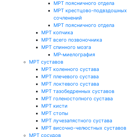
МРТ поясничного отдела
МРТ крестцово-подвздошных
сочленений
МРТ поясничного отдела
МРТ копчика
МРТ всего позвоночника
МРТ спинного мозга
МР-миелография
МРТ суставов
МРТ коленного сустава
МРТ плечевого сустава
МРТ локтевого сустава
МРТ тазобедренных суставов
МРТ голеностопного сустава
МРТ кисти
МРТ стопы
МРТ лучезапястного сустава
МРТ височно-челюстных суставов
МРТ сосудов