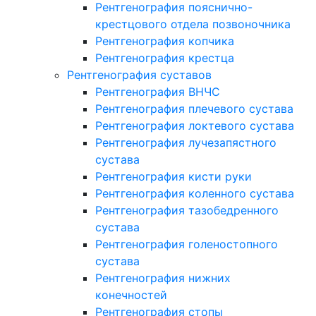
Рентгенография пояснично-
крестцового отдела позвоночника
Рентгенография копчика
Рентгенография крестца
Рентгенография суставов
Рентгенография ВНЧС
Рентгенография плечевого сустава
Рентгенография локтевого сустава
Рентгенография лучезапястного
сустава
Рентгенография кисти руки
Рентгенография коленного сустава
Рентгенография тазобедренного
сустава
Рентгенография голеностопного
сустава
Рентгенография нижних
конечностей
Рентгенография стопы