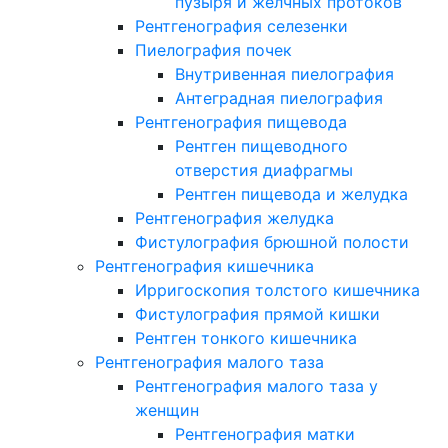
пузыря и желчных протоков
Рентгенография селезенки
Пиелография почек
Внутривенная пиелография
Антеградная пиелография
Рентгенография пищевода
Рентген пищеводного
отверстия диафрагмы
Рентген пищевода и желудка
Рентгенография желудка
Фистулография брюшной полости
Рентгенография кишечника
Ирригоскопия толстого кишечника
Фистулография прямой кишки
Рентген тонкого кишечника
Рентгенография малого таза
Рентгенография малого таза у
женщин
Рентгенография матки