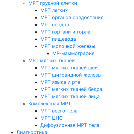
МРТ грудной клетки
МРТ легких
МРТ органов средостения
МРТ сердца
МРТ гортани и горла
МРТ пищевода
МРТ молочной железы
МР-маммография
МРТ мягких тканей
МРТ мягких тканей шеи
МРТ щитовидной железы
МРТ языка и рта
МРТ мягких тканей бедра
МРТ мягких тканей лица
Комплексная МРТ
МРТ всего тела
МРТ ЦНС
Диффузионная МРТ тела
Диагностика