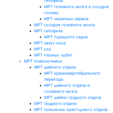
гипофиза
МРТ головного мозга и сосудов
головы
МРТ черепных нервов
МРТ сосудов головного мозга
МРТ гипофиза
МРТ турецкого седла
МРТ пазух носа
МРТ уха
МРТ глазных орбит
МРТ позвоночника
МРТ шейного отдела
МРТ краниовертебрального
перехода
МРТ шейного отдела и
головного мозга
МРТ шейно-грудного отдела
МРТ грудного отдела
МРТ пояснично-крестцового отдела