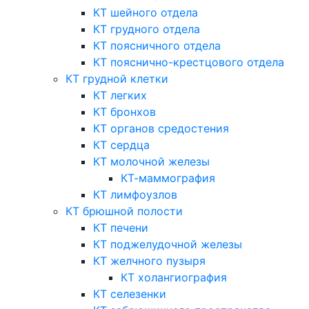
КТ шейного отдела
КТ грудного отдела
КТ поясничного отдела
КТ пояснично-крестцового отдела
КТ грудной клетки
КТ легких
КТ бронхов
КТ органов средостения
КТ сердца
КТ молочной железы
КТ-маммография
КТ лимфоузлов
КТ брюшной полости
КТ печени
КТ поджелудочной железы
КТ желчного пузыря
КТ холангиография
КТ селезенки