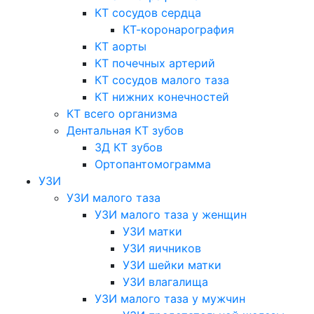
КТ сосудов сердца
КТ-коронарография
КТ аорты
КТ почечных артерий
КТ сосудов малого таза
КТ нижних конечностей
КТ всего организма
Дентальная КТ зубов
3Д КТ зубов
Ортопантомограмма
УЗИ
УЗИ малого таза
УЗИ малого таза у женщин
УЗИ матки
УЗИ яичников
УЗИ шейки матки
УЗИ влагалища
УЗИ малого таза у мужчин