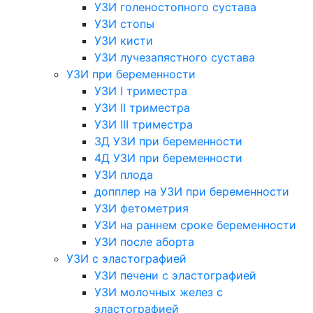
УЗИ голеностопного сустава
УЗИ стопы
УЗИ кисти
УЗИ лучезапястного сустава
УЗИ при беременности
УЗИ I триместра
УЗИ II триместра
УЗИ III триместра
3Д УЗИ при беременности
4Д УЗИ при беременности
УЗИ плода
допплер на УЗИ при беременности
УЗИ фетометрия
УЗИ на раннем сроке беременности
УЗИ после аборта
УЗИ с эластографией
УЗИ печени с эластографией
УЗИ молочных желез с
эластографией