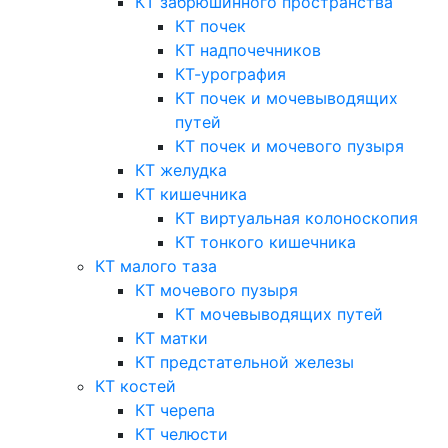
КТ забрюшинного пространства
КТ почек
КТ надпочечников
КТ-урография
КТ почек и мочевыводящих
путей
КТ почек и мочевого пузыря
КТ желудка
КТ кишечника
КТ виртуальная колоноскопия
КТ тонкого кишечника
КТ малого таза
КТ мочевого пузыря
КТ мочевыводящих путей
КТ матки
КТ предстательной железы
КТ костей
КТ черепа
КТ челюсти