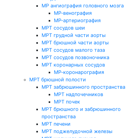
МР ангиография головного мозга
МР-венография
МР-артериография
МРТ сосудов шеи
МРТ грудной части аорты
МРТ брюшной части аорты
МРТ сосудов малого таза
МРТ сосудов позвоночника
МРТ коронарных сосудов
МР-коронарография
МРТ брюшной полости
МРТ забрюшинного пространства
МРТ надпочечников
МРТ почек
МРТ брюшного и забрюшинного
пространства
МРТ печени
МРТ поджелудочной железы