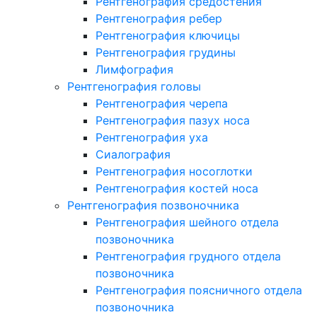
Рентгенография средостения
Рентгенография ребер
Рентгенография ключицы
Рентгенография грудины
Лимфография
Рентгенография головы
Рентгенография черепа
Рентгенография пазух носа
Рентгенография уха
Сиалография
Рентгенография носоглотки
Рентгенография костей носа
Рентгенография позвоночника
Рентгенография шейного отдела
позвоночника
Рентгенография грудного отдела
позвоночника
Рентгенография поясничного отдела
позвоночника