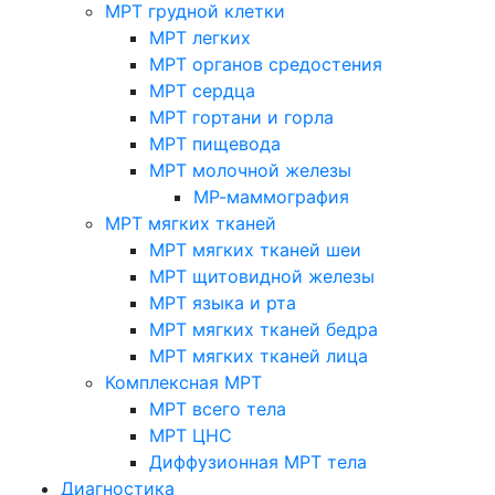
МРТ грудной клетки
МРТ легких
МРТ органов средостения
МРТ сердца
МРТ гортани и горла
МРТ пищевода
МРТ молочной железы
МР-маммография
МРТ мягких тканей
МРТ мягких тканей шеи
МРТ щитовидной железы
МРТ языка и рта
МРТ мягких тканей бедра
МРТ мягких тканей лица
Комплексная МРТ
МРТ всего тела
МРТ ЦНС
Диффузионная МРТ тела
Диагностика