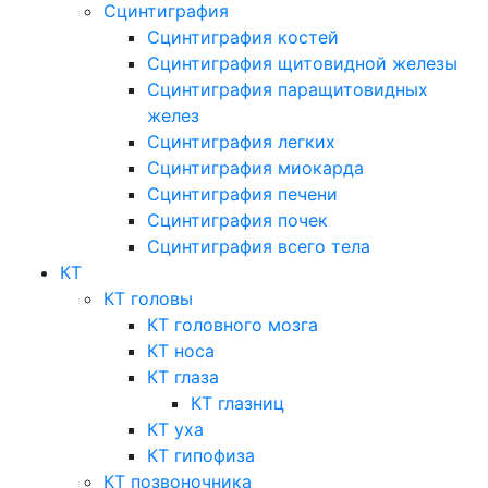
Сцинтиграфия
Сцинтиграфия костей
Сцинтиграфия щитовидной железы
Сцинтиграфия паращитовидных
желез
Сцинтиграфия легких
Сцинтиграфия миокарда
Сцинтиграфия печени
Сцинтиграфия почек
Сцинтиграфия всего тела
КТ
КТ головы
КТ головного мозга
КТ носа
КТ глаза
КТ глазниц
КТ уха
КТ гипофиза
КТ позвоночника