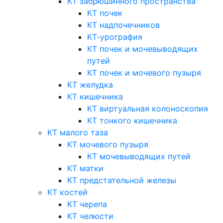
КТ забрюшинного пространства
КТ почек
КТ надпочечников
КТ-урография
КТ почек и мочевыводящих
путей
КТ почек и мочевого пузыря
КТ желудка
КТ кишечника
КТ виртуальная колоноскопия
КТ тонкого кишечника
КТ малого таза
КТ мочевого пузыря
КТ мочевыводящих путей
КТ матки
КТ предстательной железы
КТ костей
КТ черепа
КТ челюсти