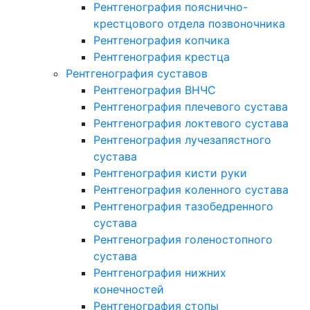
Рентгенография пояснично-
крестцового отдела позвоночника
Рентгенография копчика
Рентгенография крестца
Рентгенография суставов
Рентгенография ВНЧС
Рентгенография плечевого сустава
Рентгенография локтевого сустава
Рентгенография лучезапястного
сустава
Рентгенография кисти руки
Рентгенография коленного сустава
Рентгенография тазобедренного
сустава
Рентгенография голеностопного
сустава
Рентгенография нижних
конечностей
Рентгенография стопы