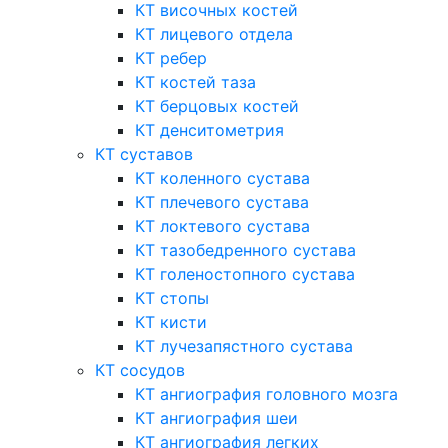
КТ височных костей
КТ лицевого отдела
КТ ребер
КТ костей таза
КТ берцовых костей
КТ денситометрия
КТ суставов
КТ коленного сустава
КТ плечевого сустава
КТ локтевого сустава
КТ тазобедренного сустава
КТ голеностопного сустава
КТ стопы
КТ кисти
КТ лучезапястного сустава
КТ сосудов
КТ ангиография головного мозга
КТ ангиография шеи
КТ ангиография легких