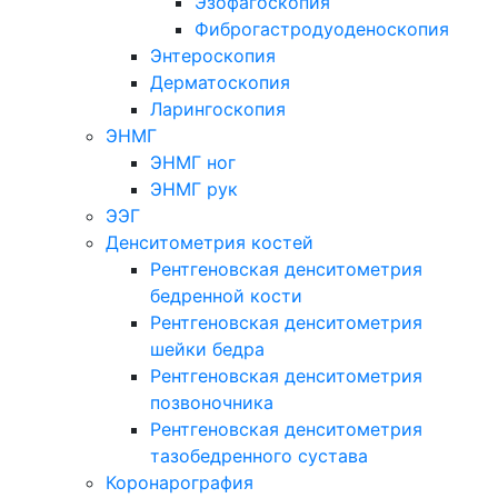
Эзофагоскопия
Фиброгастродуоденоскопия
Энтероскопия
Дерматоскопия
Ларингоскопия
ЭНМГ
ЭНМГ ног
ЭНМГ рук
ЭЭГ
Денситометрия костей
Рентгеновская денситометрия
бедренной кости
Рентгеновская денситометрия
шейки бедра
Рентгеновская денситометрия
позвоночника
Рентгеновская денситометрия
тазобедренного сустава
Коронарография