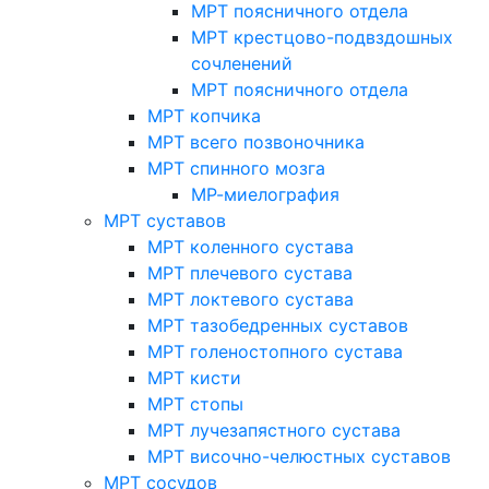
МРТ поясничного отдела
МРТ крестцово-подвздошных
сочленений
МРТ поясничного отдела
МРТ копчика
МРТ всего позвоночника
МРТ спинного мозга
МР-миелография
МРТ суставов
МРТ коленного сустава
МРТ плечевого сустава
МРТ локтевого сустава
МРТ тазобедренных суставов
МРТ голеностопного сустава
МРТ кисти
МРТ стопы
МРТ лучезапястного сустава
МРТ височно-челюстных суставов
МРТ сосудов