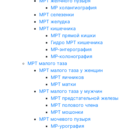
МРТ желчного пузыря
МР холангиография
МРТ селезенки
МРТ желудка
МРТ кишечника
МРТ прямой кишки
Гидро МРТ кишечника
МР-энтерография
МР-колонография
МРТ малого таза
МРТ малого таза у женщин
МРТ яичников
МРТ матки
МРТ малого таза у мужчин
МРТ предстательной железы
МРТ полового члена
МРТ мошонки
МРТ мочевого пузыря
МР-урография