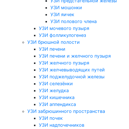
УЗИ предстательной железы
УЗИ мошонки
УЗИ яичек
УЗИ полового члена
УЗИ мочевого пузыря
УЗИ фолликулогенез
УЗИ брюшной полости
УЗИ печени
УЗИ печени и желчного пузыря
УЗИ желчного пузыря
УЗИ желчевыводящих путей
УЗИ поджелудочной железы
УЗИ селезёнки
УЗИ желудка
УЗИ кишечника
УЗИ аппендикса
УЗИ забрюшинного пространства
УЗИ почек
УЗИ надпочечников