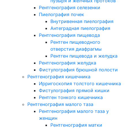
пузыря и желчных протоков
Рентгенография селезенки
Пиелография почек
Внутривенная пиелография
Антеградная пиелография
Рентгенография пищевода
Рентген пищеводного
отверстия диафрагмы
Рентген пищевода и желудка
Рентгенография желудка
Фистулография брюшной полости
Рентгенография кишечника
Ирригоскопия толстого кишечника
Фистулография прямой кишки
Рентген тонкого кишечника
Рентгенография малого таза
Рентгенография малого таза у
женщин
Рентгенография матки