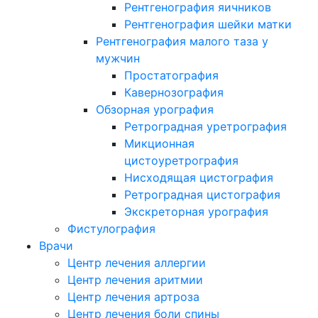
Рентгенография яичников
Рентгенография шейки матки
Рентгенография малого таза у
мужчин
Простатография
Кавернозография
Обзорная урография
Ретроградная уретрография
Микционная
цистоуретрография
Нисходящая цистография
Ретроградная цистография
Экскреторная урография
Фистулография
Врачи
Центр лечения аллергии
Центр лечения аритмии
Центр лечения артроза
Центр лечения боли спины