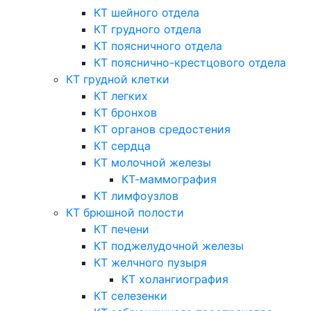
КТ шейного отдела
КТ грудного отдела
КТ поясничного отдела
КТ пояснично-крестцового отдела
КТ грудной клетки
КТ легких
КТ бронхов
КТ органов средостения
КТ сердца
КТ молочной железы
КТ-маммография
КТ лимфоузлов
КТ брюшной полости
КТ печени
КТ поджелудочной железы
КТ желчного пузыря
КТ холангиография
КТ селезенки