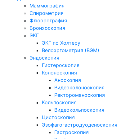
Маммография
Спирометрия
Флюорография
Бронхоскопия
ЭКГ
ЭКГ по Холтеру
Велоэргометрия (ВЭМ)
Эндоскопия
Гистероскопия
Колоноскопия
Аноскопия
Видеоколоноскопия
Ректороманоскопия
Кольпоскопия
Видеокольпоскопия
Цистоскопия
Эзофагогастродуоденоскопия
Гастроскопия