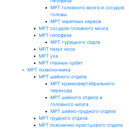
гипофиза
МРТ головного мозга и сосудов
головы
МРТ черепных нервов
МРТ сосудов головного мозга
МРТ гипофиза
МРТ турецкого седла
МРТ пазух носа
МРТ уха
МРТ глазных орбит
МРТ позвоночника
МРТ шейного отдела
МРТ краниовертебрального
перехода
МРТ шейного отдела и
головного мозга
МРТ шейно-грудного отдела
МРТ грудного отдела
МРТ пояснично-крестцового отдела