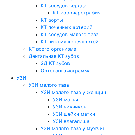
КТ сосудов сердца
КТ-коронарография
КТ аорты
КТ почечных артерий
КТ сосудов малого таза
КТ нижних конечностей
КТ всего организма
Дентальная КТ зубов
3Д КТ зубов
Ортопантомограмма
УЗИ
УЗИ малого таза
УЗИ малого таза у женщин
УЗИ матки
УЗИ яичников
УЗИ шейки матки
УЗИ влагалища
УЗИ малого таза у мужчин