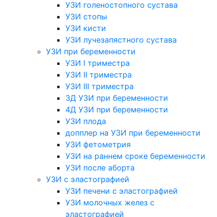
УЗИ голеностопного сустава
УЗИ стопы
УЗИ кисти
УЗИ лучезапястного сустава
УЗИ при беременности
УЗИ I триместра
УЗИ II триместра
УЗИ III триместра
3Д УЗИ при беременности
4Д УЗИ при беременности
УЗИ плода
допплер на УЗИ при беременности
УЗИ фетометрия
УЗИ на раннем сроке беременности
УЗИ после аборта
УЗИ с эластографией
УЗИ печени с эластографией
УЗИ молочных желез с
эластографией