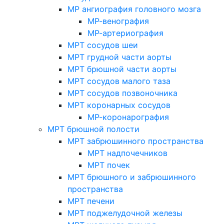
МР ангиография головного мозга
МР-венография
МР-артериография
МРТ сосудов шеи
МРТ грудной части аорты
МРТ брюшной части аорты
МРТ сосудов малого таза
МРТ сосудов позвоночника
МРТ коронарных сосудов
МР-коронарография
МРТ брюшной полости
МРТ забрюшинного пространства
МРТ надпочечников
МРТ почек
МРТ брюшного и забрюшинного
пространства
МРТ печени
МРТ поджелудочной железы