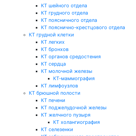
КТ шейного отдела
КТ грудного отдела
КТ поясничного отдела
КТ пояснично-крестцового отдела
КТ грудной клетки
КТ легких
КТ бронхов
КТ органов средостения
КТ сердца
КТ молочной железы
КТ-маммография
КТ лимфоузлов
КТ брюшной полости
КТ печени
КТ поджелудочной железы
КТ желчного пузыря
КТ холангиография
КТ селезенки