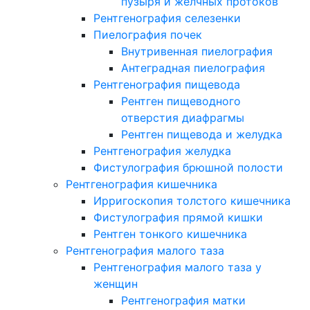
пузыря и желчных протоков
Рентгенография селезенки
Пиелография почек
Внутривенная пиелография
Антеградная пиелография
Рентгенография пищевода
Рентген пищеводного
отверстия диафрагмы
Рентген пищевода и желудка
Рентгенография желудка
Фистулография брюшной полости
Рентгенография кишечника
Ирригоскопия толстого кишечника
Фистулография прямой кишки
Рентген тонкого кишечника
Рентгенография малого таза
Рентгенография малого таза у
женщин
Рентгенография матки