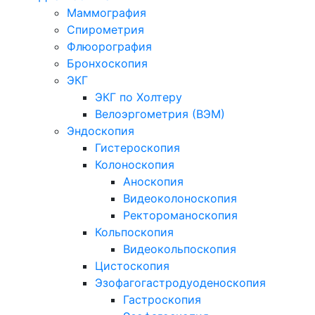
Маммография
Спирометрия
Флюорография
Бронхоскопия
ЭКГ
ЭКГ по Холтеру
Велоэргометрия (ВЭМ)
Эндоскопия
Гистероскопия
Колоноскопия
Аноскопия
Видеоколоноскопия
Ректороманоскопия
Кольпоскопия
Видеокольпоскопия
Цистоскопия
Эзофагогастродуоденоскопия
Гастроскопия