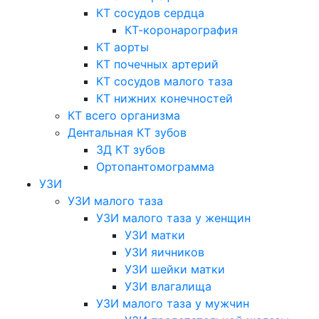
КТ сосудов сердца
КТ-коронарография
КТ аорты
КТ почечных артерий
КТ сосудов малого таза
КТ нижних конечностей
КТ всего организма
Дентальная КТ зубов
3Д КТ зубов
Ортопантомограмма
УЗИ
УЗИ малого таза
УЗИ малого таза у женщин
УЗИ матки
УЗИ яичников
УЗИ шейки матки
УЗИ влагалища
УЗИ малого таза у мужчин