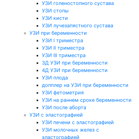
УЗИ голеностопного сустава
УЗИ стопы
УЗИ кисти
УЗИ лучезапястного сустава
УЗИ при беременности
УЗИ I триместра
УЗИ II триместра
УЗИ III триместра
3Д УЗИ при беременности
4Д УЗИ при беременности
УЗИ плода
допплер на УЗИ при беременности
УЗИ фетометрия
УЗИ на раннем сроке беременности
УЗИ после аборта
УЗИ с эластографией
УЗИ печени с эластографией
УЗИ молочных желез с
эластографией