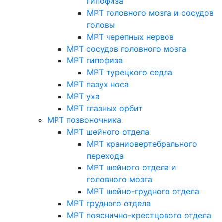
гипофиза
МРТ головного мозга и сосудов
головы
МРТ черепных нервов
МРТ сосудов головного мозга
МРТ гипофиза
МРТ турецкого седла
МРТ пазух носа
МРТ уха
МРТ глазных орбит
МРТ позвоночника
МРТ шейного отдела
МРТ краниовертебрального
перехода
МРТ шейного отдела и
головного мозга
МРТ шейно-грудного отдела
МРТ грудного отдела
МРТ пояснично-крестцового отдела