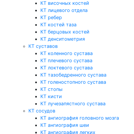
КТ височных костей
КТ лицевого отдела
КТ ребер
КТ костей таза
КТ берцовых костей
КТ денситометрия
КТ суставов
КТ коленного сустава
КТ плечевого сустава
КТ локтевого сустава
КТ тазобедренного сустава
КТ голеностопного сустава
КТ стопы
КТ кисти
КТ лучезапястного сустава
КТ сосудов
КТ ангиография головного мозга
КТ ангиография шеи
КТ ангиография легких