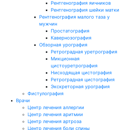
Рентгенография яичников
Рентгенография шейки матки
Рентгенография малого таза у
мужчин
Простатография
Кавернозография
Обзорная урография
Ретроградная уретрография
Микционная
цистоуретрография
Нисходящая цистография
Ретроградная цистография
Экскреторная урография
Фистулография
Врачи
Центр лечения аллергии
Центр лечения аритмии
Центр лечения артроза
Центр лечения боли спины