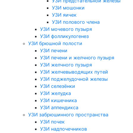
УЗИ предстательной железы
УЗИ мошонки
УЗИ яичек
УЗИ полового члена
УЗИ мочевого пузыря
УЗИ фолликулогенез
УЗИ брюшной полости
УЗИ печени
УЗИ печени и желчного пузыря
УЗИ желчного пузыря
УЗИ желчевыводящих путей
УЗИ поджелудочной железы
УЗИ селезёнки
УЗИ желудка
УЗИ кишечника
УЗИ аппендикса
УЗИ забрюшинного пространства
УЗИ почек
УЗИ надпочечников