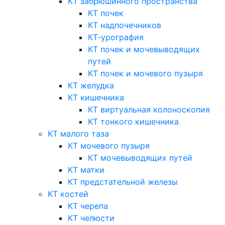
КТ забрюшинного пространства
КТ почек
КТ надпочечников
КТ-урография
КТ почек и мочевыводящих
путей
КТ почек и мочевого пузыря
КТ желудка
КТ кишечника
КТ виртуальная колоноскопия
КТ тонкого кишечника
КТ малого таза
КТ мочевого пузыря
КТ мочевыводящих путей
КТ матки
КТ предстательной железы
КТ костей
КТ черепа
КТ челюсти