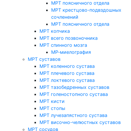
МРТ поясничного отдела
МРТ крестцово-подвздошных
сочленений
МРТ поясничного отдела
МРТ копчика
МРТ всего позвоночника
МРТ спинного мозга
МР-миелография
МРТ суставов
МРТ коленного сустава
МРТ плечевого сустава
МРТ локтевого сустава
МРТ тазобедренных суставов
МРТ голеностопного сустава
МРТ кисти
МРТ стопы
МРТ лучезапястного сустава
МРТ височно-челюстных суставов
МРТ сосудов