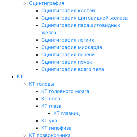
Сцинтиграфия
Сцинтиграфия костей
Сцинтиграфия щитовидной железы
Сцинтиграфия паращитовидных
желез
Сцинтиграфия легких
Сцинтиграфия миокарда
Сцинтиграфия печени
Сцинтиграфия почек
Сцинтиграфия всего тела
КТ
КТ головы
КТ головного мозга
КТ носа
КТ глаза
КТ глазниц
КТ уха
КТ гипофиза
КТ позвоночника