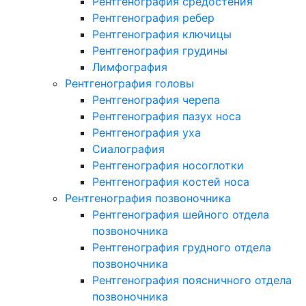
Рентгенография средостения
Рентгенография ребер
Рентгенография ключицы
Рентгенография грудины
Лимфография
Рентгенография головы
Рентгенография черепа
Рентгенография пазух носа
Рентгенография уха
Сиалография
Рентгенография носоглотки
Рентгенография костей носа
Рентгенография позвоночника
Рентгенография шейного отдела
позвоночника
Рентгенография грудного отдела
позвоночника
Рентгенография поясничного отдела
позвоночника