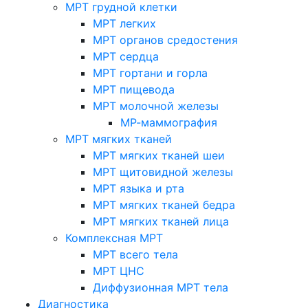
МРТ грудной клетки
МРТ легких
МРТ органов средостения
МРТ сердца
МРТ гортани и горла
МРТ пищевода
МРТ молочной железы
МР-маммография
МРТ мягких тканей
МРТ мягких тканей шеи
МРТ щитовидной железы
МРТ языка и рта
МРТ мягких тканей бедра
МРТ мягких тканей лица
Комплексная МРТ
МРТ всего тела
МРТ ЦНС
Диффузионная МРТ тела
Диагностика