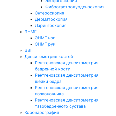
Эзофагоскопия
Фиброгастродуоденоскопия
Энтероскопия
Дерматоскопия
Ларингоскопия
ЭНМГ
ЭНМГ ног
ЭНМГ рук
ЭЭГ
Денситометрия костей
Рентгеновская денситометрия
бедренной кости
Рентгеновская денситометрия
шейки бедра
Рентгеновская денситометрия
позвоночника
Рентгеновская денситометрия
тазобедренного сустава
Коронарография