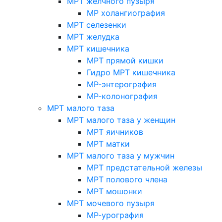
МРТ желчного пузыря
МР холангиография
МРТ селезенки
МРТ желудка
МРТ кишечника
МРТ прямой кишки
Гидро МРТ кишечника
МР-энтерография
МР-колонография
МРТ малого таза
МРТ малого таза у женщин
МРТ яичников
МРТ матки
МРТ малого таза у мужчин
МРТ предстательной железы
МРТ полового члена
МРТ мошонки
МРТ мочевого пузыря
МР-урография