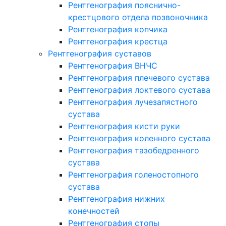
Рентгенография пояснично-
крестцового отдела позвоночника
Рентгенография копчика
Рентгенография крестца
Рентгенография суставов
Рентгенография ВНЧС
Рентгенография плечевого сустава
Рентгенография локтевого сустава
Рентгенография лучезапястного
сустава
Рентгенография кисти руки
Рентгенография коленного сустава
Рентгенография тазобедренного
сустава
Рентгенография голеностопного
сустава
Рентгенография нижних
конечностей
Рентгенография стопы