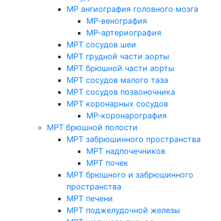
МР ангиография головного мозга
МР-венография
МР-артериография
МРТ сосудов шеи
МРТ грудной части аорты
МРТ брюшной части аорты
МРТ сосудов малого таза
МРТ сосудов позвоночника
МРТ коронарных сосудов
МР-коронарография
МРТ брюшной полости
МРТ забрюшинного пространства
МРТ надпочечников
МРТ почек
МРТ брюшного и забрюшинного
пространства
МРТ печени
МРТ поджелудочной железы