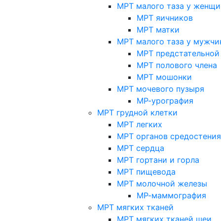
МРТ малого таза у женщи
МРТ яичников
МРТ матки
МРТ малого таза у мужчи
МРТ предстательной
МРТ полового члена
МРТ мошонки
МРТ мочевого пузыря
МР-урография
МРТ грудной клетки
МРТ легких
МРТ органов средостения
МРТ сердца
МРТ гортани и горла
МРТ пищевода
МРТ молочной железы
МР-маммография
МРТ мягких тканей
МРТ мягких тканей шеи