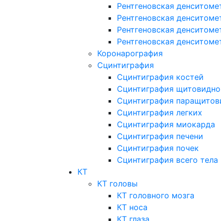
Рентгеновская денситоме
Рентгеновская денситоме
Рентгеновская денситоме
Рентгеновская денситоме
Коронарография
Сцинтиграфия
Сцинтиграфия костей
Сцинтиграфия щитовидно
Сцинтиграфия паращитов
Сцинтиграфия легких
Сцинтиграфия миокарда
Сцинтиграфия печени
Сцинтиграфия почек
Сцинтиграфия всего тела
КТ
КТ головы
КТ головного мозга
КТ носа
КТ глаза