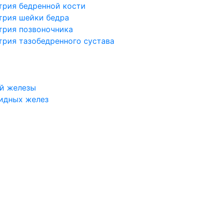
трия бедренной кости
трия шейки бедра
трия позвоночника
трия тазобедренного сустава
й железы
идных желез