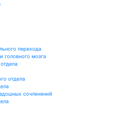
а
льного перехода
и головного мозга
 отдела
го отдела
дела
здошных сочленений
дела