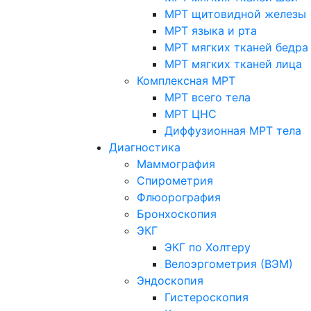
МРТ щитовидной железы
МРТ языка и рта
МРТ мягких тканей бедра
МРТ мягких тканей лица
Комплексная МРТ
МРТ всего тела
МРТ ЦНС
Диффузионная МРТ тела
Диагностика
Маммография
Спирометрия
Флюорография
Бронхоскопия
ЭКГ
ЭКГ по Холтеру
Велоэргометрия (ВЭМ)
Эндоскопия
Гистероскопия