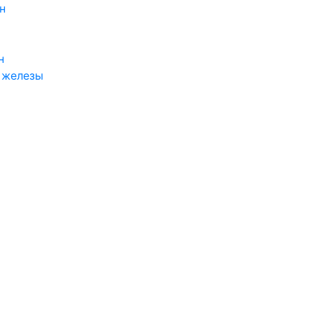
н
н
 железы