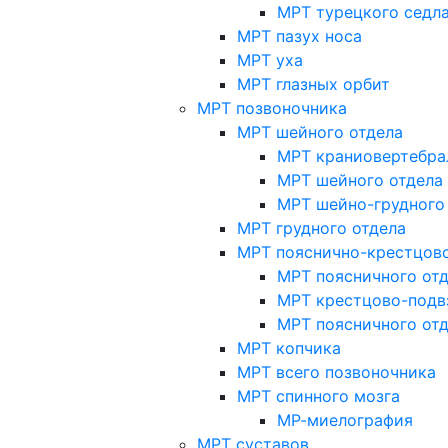
МРТ турецкого седл
МРТ пазух носа
МРТ уха
МРТ глазных орбит
МРТ позвоночника
МРТ шейного отдела
МРТ краниовертебра
МРТ шейного отдела 
МРТ шейно-грудного
МРТ грудного отдела
МРТ пояснично-крестцово
МРТ поясничного от
МРТ крестцово-подв
МРТ поясничного от
МРТ копчика
МРТ всего позвоночника
МРТ спинного мозга
МР-миелография
МРТ суставов