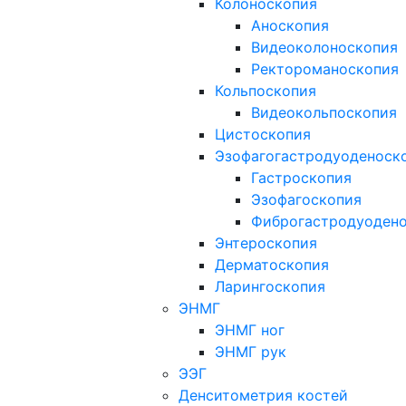
Колоноскопия
Аноскопия
Видеоколоноскопия
Ректороманоскопия
Кольпоскопия
Видеокольпоскопия
Цистоскопия
Эзофагогастродуоденоск
Гастроскопия
Эзофагоскопия
Фиброгастродуоден
Энтероскопия
Дерматоскопия
Ларингоскопия
ЭНМГ
ЭНМГ ног
ЭНМГ рук
ЭЭГ
Денситометрия костей