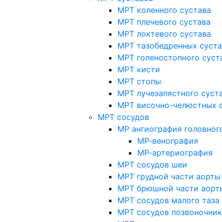
МРТ коленного сустава
МРТ плечевого сустава
МРТ локтевого сустава
МРТ тазобедренных суст
МРТ голеностопного суст
МРТ кисти
МРТ стопы
МРТ лучезапястного суст
МРТ височно-челюстных 
МРТ сосудов
МР ангиография головног
МР-венография
МР-артериография
МРТ сосудов шеи
МРТ грудной части аорты
МРТ брюшной части аорт
МРТ сосудов малого таза
МРТ сосудов позвоночник