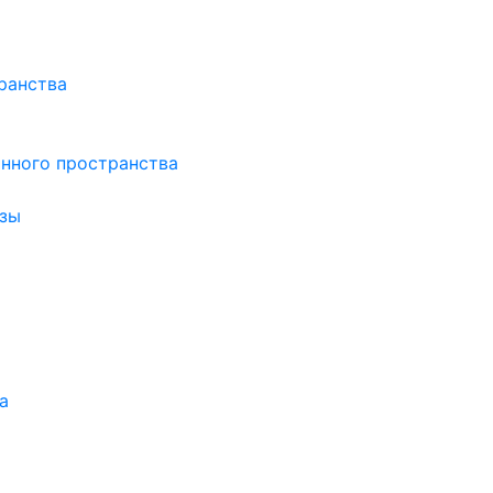
ранства
нного пространства
зы
а