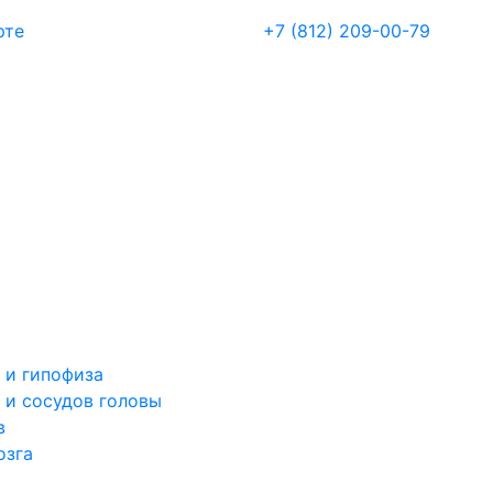
рте
+7 (812) 209-00-79
 и гипофиза
 и сосудов головы
в
озга