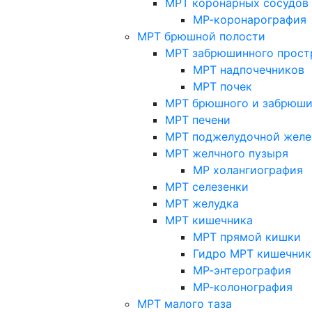
МРТ коронарных сосудов
МР-коронарография
МРТ брюшной полости
МРТ забрюшинного прост
МРТ надпочечников
МРТ почек
МРТ брюшного и забрюши
МРТ печени
МРТ поджелудочной желе
МРТ желчного пузыря
МР холангиография
МРТ селезенки
МРТ желудка
МРТ кишечника
МРТ прямой кишки
Гидро МРТ кишечник
МР-энтерография
МР-колонография
МРТ малого таза