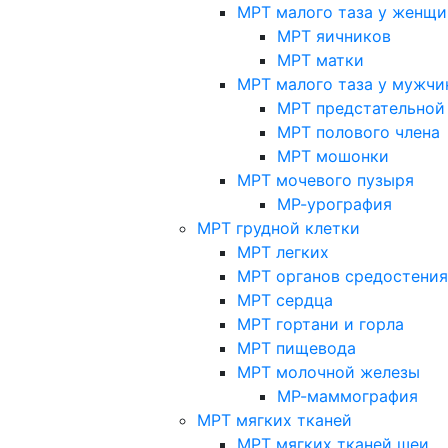
МРТ малого таза у женщи
МРТ яичников
МРТ матки
МРТ малого таза у мужчи
МРТ предстательной
МРТ полового члена
МРТ мошонки
МРТ мочевого пузыря
МР-урография
МРТ грудной клетки
МРТ легких
МРТ органов средостения
МРТ сердца
МРТ гортани и горла
МРТ пищевода
МРТ молочной железы
МР-маммография
МРТ мягких тканей
МРТ мягких тканей шеи