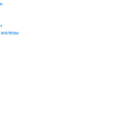
н
н
 железы