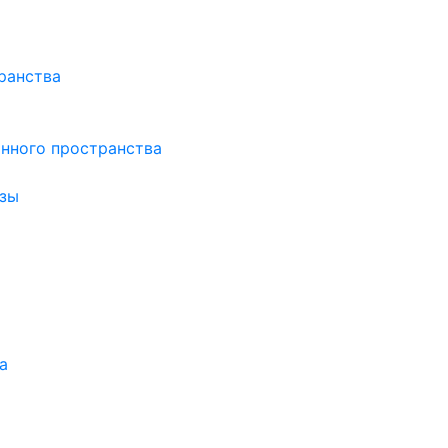
ранства
нного пространства
зы
а