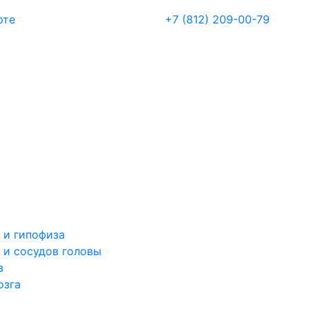
рте
+7 (812) 209-00-79
 и гипофиза
 и сосудов головы
в
озга