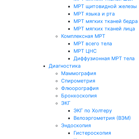
МРТ щитовидной железы
МРТ языка и рта
МРТ мягких тканей бедра
МРТ мягких тканей лица
Комплексная МРТ
МРТ всего тела
МРТ ЦНС
Диффузионная МРТ тела
Диагностика
Маммография
Спирометрия
Флюорография
Бронхоскопия
ЭКГ
ЭКГ по Холтеру
Велоэргометрия (ВЭМ)
Эндоскопия
Гистероскопия