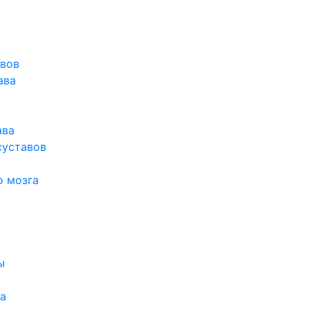
авов
ава
ава
суставов
о мозга
ы
а