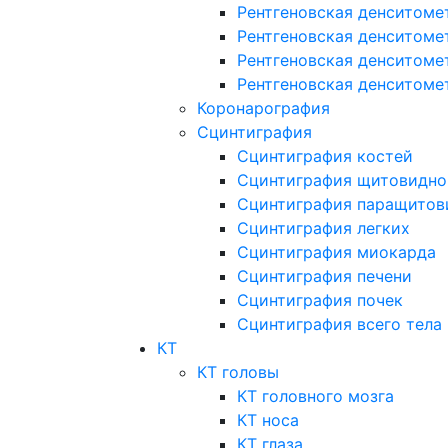
Рентгеновская денситоме
Рентгеновская денситоме
Рентгеновская денситоме
Рентгеновская денситоме
Коронарография
Сцинтиграфия
Сцинтиграфия костей
Сцинтиграфия щитовидно
Сцинтиграфия паращитов
Сцинтиграфия легких
Сцинтиграфия миокарда
Сцинтиграфия печени
Сцинтиграфия почек
Сцинтиграфия всего тела
КТ
КТ головы
КТ головного мозга
КТ носа
КТ глаза