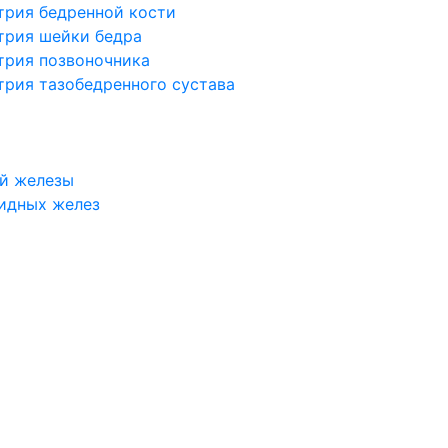
трия бедренной кости
трия шейки бедра
трия позвоночника
трия тазобедренного сустава
й железы
идных желез