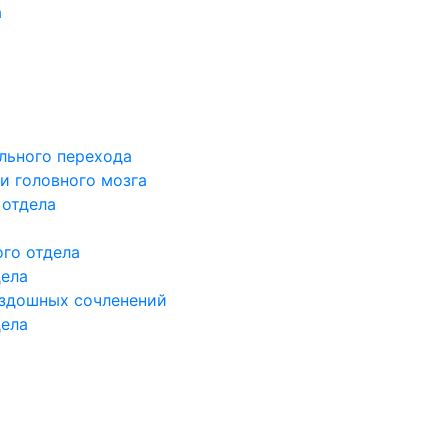
а
льного перехода
и головного мозга
 отдела
го отдела
дела
здошных сочленений
дела