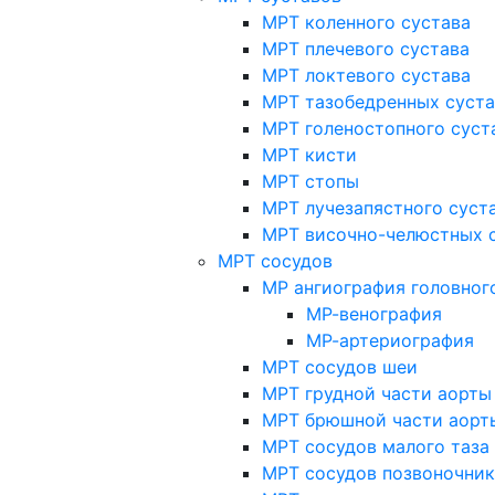
МРТ коленного сустава
МРТ плечевого сустава
МРТ локтевого сустава
МРТ тазобедренных суст
МРТ голеностопного суст
МРТ кисти
МРТ стопы
МРТ лучезапястного суст
МРТ височно-челюстных 
МРТ сосудов
МР ангиография головног
МР-венография
МР-артериография
МРТ сосудов шеи
МРТ грудной части аорты
МРТ брюшной части аорт
МРТ сосудов малого таза
МРТ сосудов позвоночник