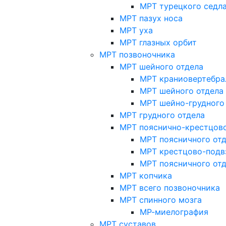
МРТ турецкого седл
МРТ пазух носа
МРТ уха
МРТ глазных орбит
МРТ позвоночника
МРТ шейного отдела
МРТ краниовертебра
МРТ шейного отдела 
МРТ шейно-грудного
МРТ грудного отдела
МРТ пояснично-крестцово
МРТ поясничного от
МРТ крестцово-подв
МРТ поясничного от
МРТ копчика
МРТ всего позвоночника
МРТ спинного мозга
МР-миелография
МРТ суставов