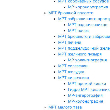
МРТ коронарных сосудов
МР-коронарография
МРТ брюшной полости
МРТ забрюшинного прост
МРТ надпочечников
МРТ почек
МРТ брюшного и забрюши
МРТ печени
МРТ поджелудочной желе
МРТ желчного пузыря
МР холангиография
МРТ селезенки
МРТ желудка
МРТ кишечника
МРТ прямой кишки
Гидро МРТ кишечник
МР-энтерография
МР-колонография
МРТ малого таза