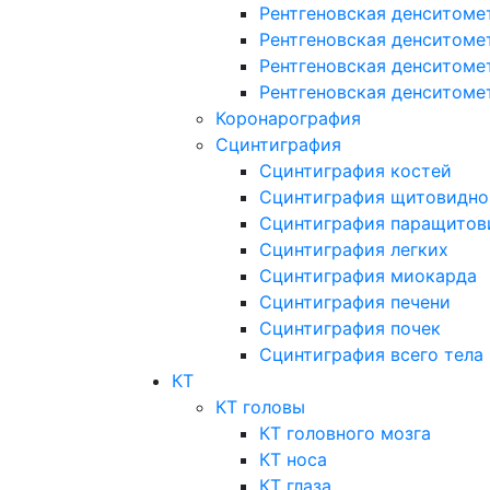
Рентгеновская денситоме
Рентгеновская денситоме
Рентгеновская денситоме
Рентгеновская денситоме
Коронарография
Сцинтиграфия
Сцинтиграфия костей
Сцинтиграфия щитовидно
Сцинтиграфия паращитов
Сцинтиграфия легких
Сцинтиграфия миокарда
Сцинтиграфия печени
Сцинтиграфия почек
Сцинтиграфия всего тела
КТ
КТ головы
КТ головного мозга
КТ носа
КТ глаза