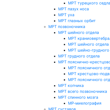
МРТ турецкого седл
МРТ пазух носа
МРТ уха
МРТ глазных орбит
МРТ позвоночника
МРТ шейного отдела
МРТ краниовертебра
МРТ шейного отдела 
МРТ шейно-грудного
МРТ грудного отдела
МРТ пояснично-крестцово
МРТ поясничного от
МРТ крестцово-подв
МРТ поясничного от
МРТ копчика
МРТ всего позвоночника
МРТ спинного мозга
МР-миелография
МРТ суставов