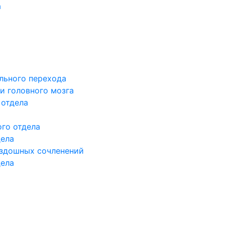
а
льного перехода
и головного мозга
 отдела
го отдела
дела
здошных сочленений
дела