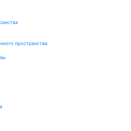
ранства
нного пространства
зы
а