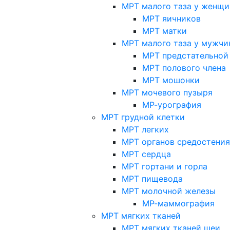
МРТ малого таза у женщи
МРТ яичников
МРТ матки
МРТ малого таза у мужчи
МРТ предстательной
МРТ полового члена
МРТ мошонки
МРТ мочевого пузыря
МР-урография
МРТ грудной клетки
МРТ легких
МРТ органов средостения
МРТ сердца
МРТ гортани и горла
МРТ пищевода
МРТ молочной железы
МР-маммография
МРТ мягких тканей
МРТ мягких тканей шеи