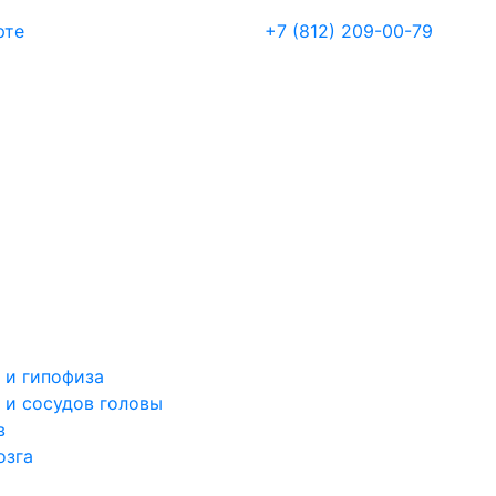
рте
+7 (812) 209-00-79
 и гипофиза
 и сосудов головы
в
озга