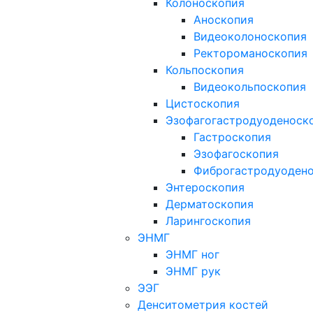
Колоноскопия
Аноскопия
Видеоколоноскопия
Ректороманоскопия
Кольпоскопия
Видеокольпоскопия
Цистоскопия
Эзофагогастродуоденоск
Гастроскопия
Эзофагоскопия
Фиброгастродуоден
Энтероскопия
Дерматоскопия
Ларингоскопия
ЭНМГ
ЭНМГ ног
ЭНМГ рук
ЭЭГ
Денситометрия костей