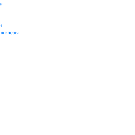
н
н
 железы