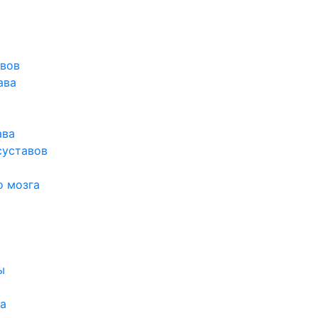
авов
ава
ава
суставов
о мозга
ы
а