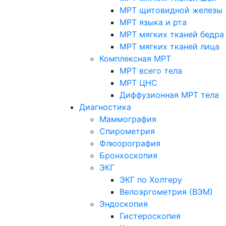
МРТ щитовидной железы
МРТ языка и рта
МРТ мягких тканей бедра
МРТ мягких тканей лица
Комплексная МРТ
МРТ всего тела
МРТ ЦНС
Диффузионная МРТ тела
Диагностика
Маммография
Спирометрия
Флюорография
Бронхоскопия
ЭКГ
ЭКГ по Холтеру
Велоэргометрия (ВЭМ)
Эндоскопия
Гистероскопия