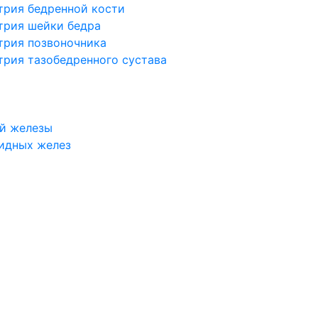
трия бедренной кости
трия шейки бедра
трия позвоночника
трия тазобедренного сустава
й железы
идных желез