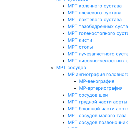
МРТ коленного сустава
МРТ плечевого сустава
МРТ локтевого сустава
МРТ тазобедренных суст
МРТ голеностопного суст
МРТ кисти
МРТ стопы
МРТ лучезапястного суст
МРТ височно-челюстных 
МРТ сосудов
МР ангиография головног
МР-венография
МР-артериография
МРТ сосудов шеи
МРТ грудной части аорты
МРТ брюшной части аорт
МРТ сосудов малого таза
МРТ сосудов позвоночник