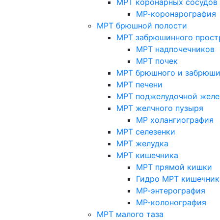
МРТ коронарных сосудов
МР-коронарография
МРТ брюшной полости
МРТ забрюшинного прост
МРТ надпочечников
МРТ почек
МРТ брюшного и забрюши
МРТ печени
МРТ поджелудочной желе
МРТ желчного пузыря
МР холангиография
МРТ селезенки
МРТ желудка
МРТ кишечника
МРТ прямой кишки
Гидро МРТ кишечник
МР-энтерография
МР-колонография
МРТ малого таза