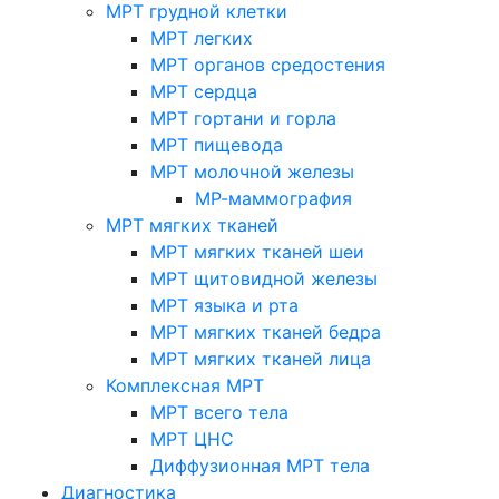
МРТ грудной клетки
МРТ легких
МРТ органов средостения
МРТ сердца
МРТ гортани и горла
МРТ пищевода
МРТ молочной железы
МР-маммография
МРТ мягких тканей
МРТ мягких тканей шеи
МРТ щитовидной железы
МРТ языка и рта
МРТ мягких тканей бедра
МРТ мягких тканей лица
Комплексная МРТ
МРТ всего тела
МРТ ЦНС
Диффузионная МРТ тела
Диагностика