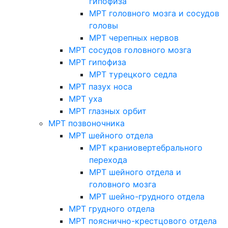
гипофиза
МРТ головного мозга и сосудов
головы
МРТ черепных нервов
МРТ сосудов головного мозга
МРТ гипофиза
МРТ турецкого седла
МРТ пазух носа
МРТ уха
МРТ глазных орбит
МРТ позвоночника
МРТ шейного отдела
МРТ краниовертебрального
перехода
МРТ шейного отдела и
головного мозга
МРТ шейно-грудного отдела
МРТ грудного отдела
МРТ пояснично-крестцового отдела