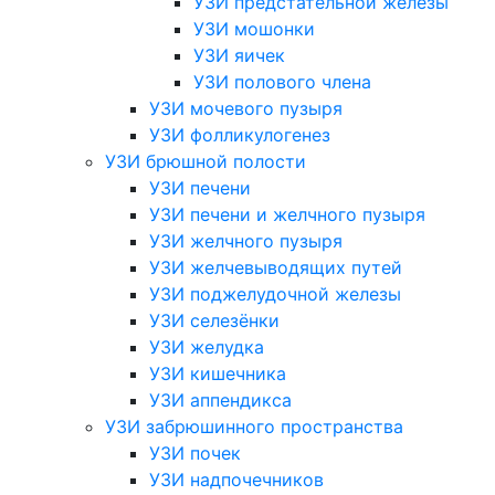
УЗИ предстательной железы
УЗИ мошонки
УЗИ яичек
УЗИ полового члена
УЗИ мочевого пузыря
УЗИ фолликулогенез
УЗИ брюшной полости
УЗИ печени
УЗИ печени и желчного пузыря
УЗИ желчного пузыря
УЗИ желчевыводящих путей
УЗИ поджелудочной железы
УЗИ селезёнки
УЗИ желудка
УЗИ кишечника
УЗИ аппендикса
УЗИ забрюшинного пространства
УЗИ почек
УЗИ надпочечников