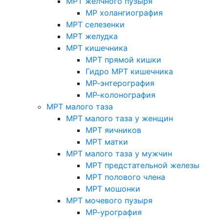
МРТ желчного пузыря
МР холангиография
МРТ селезенки
МРТ желудка
МРТ кишечника
МРТ прямой кишки
Гидро МРТ кишечника
МР-энтерография
МР-колонография
МРТ малого таза
МРТ малого таза у женщин
МРТ яичников
МРТ матки
МРТ малого таза у мужчин
МРТ предстательной железы
МРТ полового члена
МРТ мошонки
МРТ мочевого пузыря
МР-урография