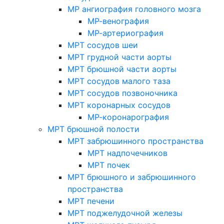
МР ангиография головного мозга
МР-венография
МР-артериография
МРТ сосудов шеи
МРТ грудной части аорты
МРТ брюшной части аорты
МРТ сосудов малого таза
МРТ сосудов позвоночника
МРТ коронарных сосудов
МР-коронарография
МРТ брюшной полости
МРТ забрюшинного пространства
МРТ надпочечников
МРТ почек
МРТ брюшного и забрюшинного
пространства
МРТ печени
МРТ поджелудочной железы