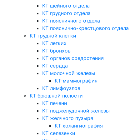
КТ шейного отдела
КТ грудного отдела
КТ поясничного отдела
КТ пояснично-крестцового отдела
КТ грудной клетки
КТ легких
КТ бронхов
КТ органов средостения
КТ сердца
КТ молочной железы
КТ-маммография
КТ лимфоузлов
КТ брюшной полости
КТ печени
КТ поджелудочной железы
КТ желчного пузыря
КТ холангиография
КТ селезенки