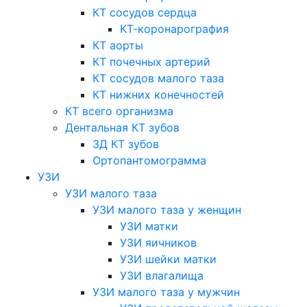
КТ сосудов сердца
КТ-коронарография
КТ аорты
КТ почечных артерий
КТ сосудов малого таза
КТ нижних конечностей
КТ всего организма
Дентальная КТ зубов
3Д КТ зубов
Ортопантомограмма
УЗИ
УЗИ малого таза
УЗИ малого таза у женщин
УЗИ матки
УЗИ яичников
УЗИ шейки матки
УЗИ влагалища
УЗИ малого таза у мужчин