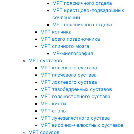
МРТ поясничного отдела
МРТ крестцово-подвздошных
сочленений
МРТ поясничного отдела
МРТ копчика
МРТ всего позвоночника
МРТ спинного мозга
МР-миелография
МРТ суставов
МРТ коленного сустава
МРТ плечевого сустава
МРТ локтевого сустава
МРТ тазобедренных суставов
МРТ голеностопного сустава
МРТ кисти
МРТ стопы
МРТ лучезапястного сустава
МРТ височно-челюстных суставов
МРТ сосудов