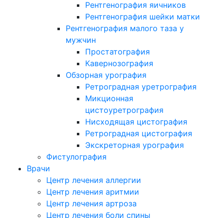
Рентгенография яичников
Рентгенография шейки матки
Рентгенография малого таза у
мужчин
Простатография
Кавернозография
Обзорная урография
Ретроградная уретрография
Микционная
цистоуретрография
Нисходящая цистография
Ретроградная цистография
Экскреторная урография
Фистулография
Врачи
Центр лечения аллергии
Центр лечения аритмии
Центр лечения артроза
Центр лечения боли спины