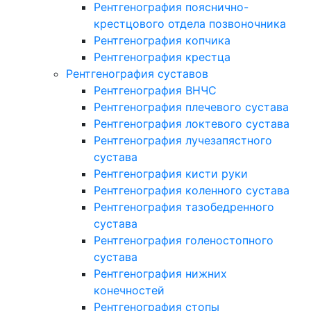
Рентгенография пояснично-
крестцового отдела позвоночника
Рентгенография копчика
Рентгенография крестца
Рентгенография суставов
Рентгенография ВНЧС
Рентгенография плечевого сустава
Рентгенография локтевого сустава
Рентгенография лучезапястного
сустава
Рентгенография кисти руки
Рентгенография коленного сустава
Рентгенография тазобедренного
сустава
Рентгенография голеностопного
сустава
Рентгенография нижних
конечностей
Рентгенография стопы