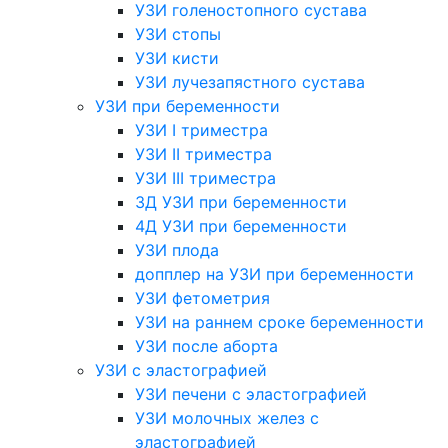
УЗИ голеностопного сустава
УЗИ стопы
УЗИ кисти
УЗИ лучезапястного сустава
УЗИ при беременности
УЗИ I триместра
УЗИ II триместра
УЗИ III триместра
3Д УЗИ при беременности
4Д УЗИ при беременности
УЗИ плода
допплер на УЗИ при беременности
УЗИ фетометрия
УЗИ на раннем сроке беременности
УЗИ после аборта
УЗИ с эластографией
УЗИ печени с эластографией
УЗИ молочных желез с
эластографией