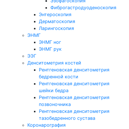
Эзофагоскопия
Фиброгастродуоденоскопия
Энтероскопия
Дерматоскопия
Ларингоскопия
ЭНМГ
ЭНМГ ног
ЭНМГ рук
ЭЭГ
Денситометрия костей
Рентгеновская денситометрия
бедренной кости
Рентгеновская денситометрия
шейки бедра
Рентгеновская денситометрия
позвоночника
Рентгеновская денситометрия
тазобедренного сустава
Коронарография