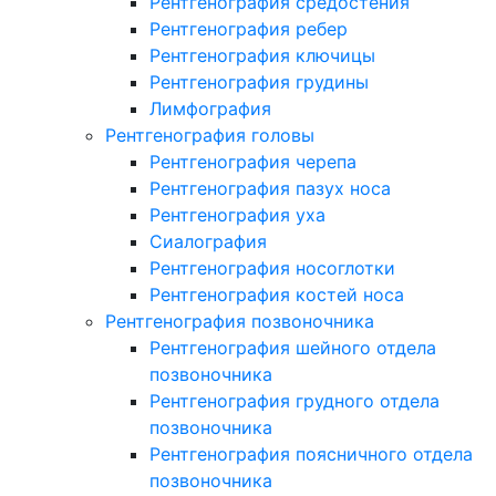
Рентгенография средостения
Рентгенография ребер
Рентгенография ключицы
Рентгенография грудины
Лимфография
Рентгенография головы
Рентгенография черепа
Рентгенография пазух носа
Рентгенография уха
Сиалография
Рентгенография носоглотки
Рентгенография костей носа
Рентгенография позвоночника
Рентгенография шейного отдела
позвоночника
Рентгенография грудного отдела
позвоночника
Рентгенография поясничного отдела
позвоночника