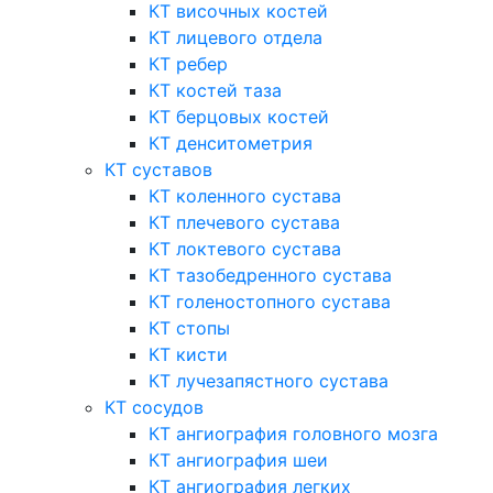
КТ височных костей
КТ лицевого отдела
КТ ребер
КТ костей таза
КТ берцовых костей
КТ денситометрия
КТ суставов
КТ коленного сустава
КТ плечевого сустава
КТ локтевого сустава
КТ тазобедренного сустава
КТ голеностопного сустава
КТ стопы
КТ кисти
КТ лучезапястного сустава
КТ сосудов
КТ ангиография головного мозга
КТ ангиография шеи
КТ ангиография легких