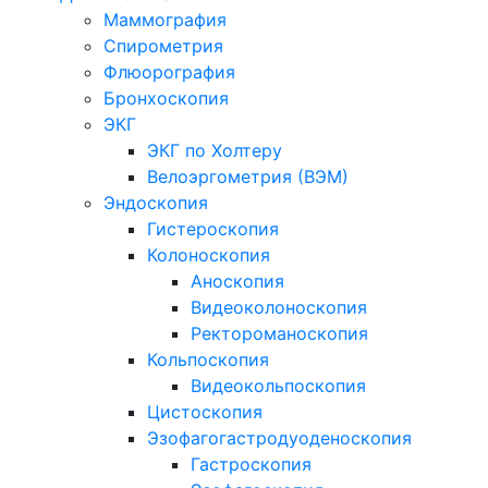
Маммография
Спирометрия
Флюорография
Бронхоскопия
ЭКГ
ЭКГ по Холтеру
Велоэргометрия (ВЭМ)
Эндоскопия
Гистероскопия
Колоноскопия
Аноскопия
Видеоколоноскопия
Ректороманоскопия
Кольпоскопия
Видеокольпоскопия
Цистоскопия
Эзофагогастродуоденоскопия
Гастроскопия