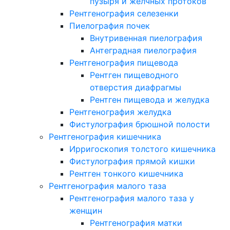
пузыря и желчных протоков
Рентгенография селезенки
Пиелография почек
Внутривенная пиелография
Антеградная пиелография
Рентгенография пищевода
Рентген пищеводного
отверстия диафрагмы
Рентген пищевода и желудка
Рентгенография желудка
Фистулография брюшной полости
Рентгенография кишечника
Ирригоскопия толстого кишечника
Фистулография прямой кишки
Рентген тонкого кишечника
Рентгенография малого таза
Рентгенография малого таза у
женщин
Рентгенография матки