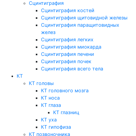
Сцинтиграфия
Сцинтиграфия костей
Сцинтиграфия щитовидной железы
Сцинтиграфия паращитовидных
желез
Сцинтиграфия легких
Сцинтиграфия миокарда
Сцинтиграфия печени
Сцинтиграфия почек
Сцинтиграфия всего тела
КТ
КТ головы
КТ головного мозга
КТ носа
КТ глаза
КТ глазниц
КТ уха
КТ гипофиза
КТ позвоночника