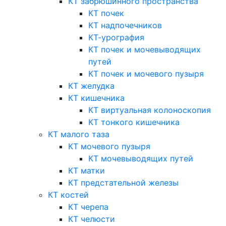
КТ забрюшинного пространства
КТ почек
КТ надпочечников
КТ-урография
КТ почек и мочевыводящих
путей
КТ почек и мочевого пузыря
КТ желудка
КТ кишечника
КТ виртуальная колоноскопия
КТ тонкого кишечника
КТ малого таза
КТ мочевого пузыря
КТ мочевыводящих путей
КТ матки
КТ предстательной железы
КТ костей
КТ черепа
КТ челюсти