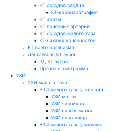
КТ сосудов сердца
КТ-коронарография
КТ аорты
КТ почечных артерий
КТ сосудов малого таза
КТ нижних конечностей
КТ всего организма
Дентальная КТ зубов
3Д КТ зубов
Ортопантомограмма
УЗИ
УЗИ малого таза
УЗИ малого таза у женщин
УЗИ матки
УЗИ яичников
УЗИ шейки матки
УЗИ влагалища
УЗИ малого таза у мужчин