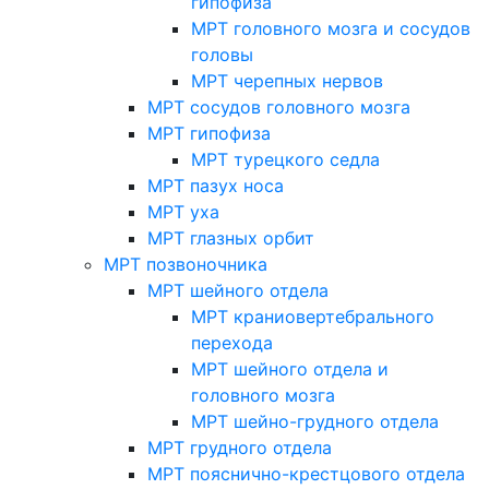
гипофиза
МРТ головного мозга и сосудов
головы
МРТ черепных нервов
МРТ сосудов головного мозга
МРТ гипофиза
МРТ турецкого седла
МРТ пазух носа
МРТ уха
МРТ глазных орбит
МРТ позвоночника
МРТ шейного отдела
МРТ краниовертебрального
перехода
МРТ шейного отдела и
головного мозга
МРТ шейно-грудного отдела
МРТ грудного отдела
МРТ пояснично-крестцового отдела