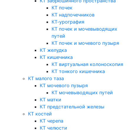
КТ забрюшинного пространства
КТ почек
КТ надпочечников
КТ-урография
КТ почек и мочевыводящих
путей
КТ почек и мочевого пузыря
КТ желудка
КТ кишечника
КТ виртуальная колоноскопия
КТ тонкого кишечника
КТ малого таза
КТ мочевого пузыря
КТ мочевыводящих путей
КТ матки
КТ предстательной железы
КТ костей
КТ черепа
КТ челюсти