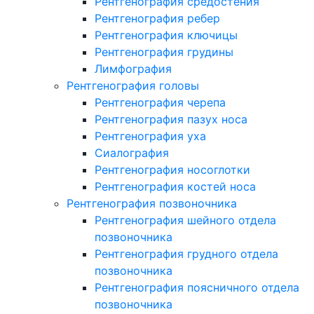
Рентгенография средостения
Рентгенография ребер
Рентгенография ключицы
Рентгенография грудины
Лимфография
Рентгенография головы
Рентгенография черепа
Рентгенография пазух носа
Рентгенография уха
Сиалография
Рентгенография носоглотки
Рентгенография костей носа
Рентгенография позвоночника
Рентгенография шейного отдела
позвоночника
Рентгенография грудного отдела
позвоночника
Рентгенография поясничного отдела
позвоночника