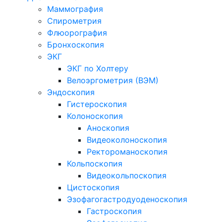
Маммография
Спирометрия
Флюорография
Бронхоскопия
ЭКГ
ЭКГ по Холтеру
Велоэргометрия (ВЭМ)
Эндоскопия
Гистероскопия
Колоноскопия
Аноскопия
Видеоколоноскопия
Ректороманоскопия
Кольпоскопия
Видеокольпоскопия
Цистоскопия
Эзофагогастродуоденоскопия
Гастроскопия