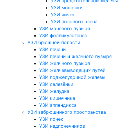
УЗИ предстательной железы
УЗИ мошонки
УЗИ яичек
УЗИ полового члена
УЗИ мочевого пузыря
УЗИ фолликулогенез
УЗИ брюшной полости
УЗИ печени
УЗИ печени и желчного пузыря
УЗИ желчного пузыря
УЗИ желчевыводящих путей
УЗИ поджелудочной железы
УЗИ селезёнки
УЗИ желудка
УЗИ кишечника
УЗИ аппендикса
УЗИ забрюшинного пространства
УЗИ почек
УЗИ надпочечников