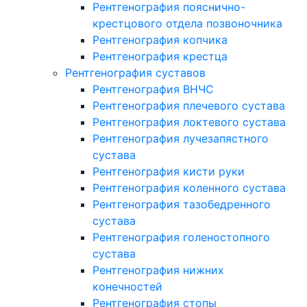
Рентгенография пояснично-
крестцового отдела позвоночника
Рентгенография копчика
Рентгенография крестца
Рентгенография суставов
Рентгенография ВНЧС
Рентгенография плечевого сустава
Рентгенография локтевого сустава
Рентгенография лучезапястного
сустава
Рентгенография кисти руки
Рентгенография коленного сустава
Рентгенография тазобедренного
сустава
Рентгенография голеностопного
сустава
Рентгенография нижних
конечностей
Рентгенография стопы