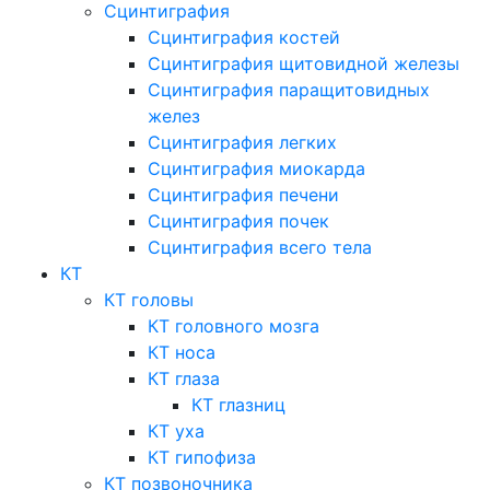
Сцинтиграфия
Сцинтиграфия костей
Сцинтиграфия щитовидной железы
Сцинтиграфия паращитовидных
желез
Сцинтиграфия легких
Сцинтиграфия миокарда
Сцинтиграфия печени
Сцинтиграфия почек
Сцинтиграфия всего тела
КТ
КТ головы
КТ головного мозга
КТ носа
КТ глаза
КТ глазниц
КТ уха
КТ гипофиза
КТ позвоночника