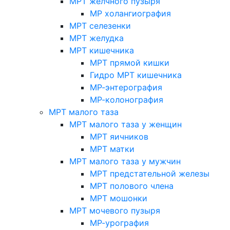
МРТ желчного пузыря
МР холангиография
МРТ селезенки
МРТ желудка
МРТ кишечника
МРТ прямой кишки
Гидро МРТ кишечника
МР-энтерография
МР-колонография
МРТ малого таза
МРТ малого таза у женщин
МРТ яичников
МРТ матки
МРТ малого таза у мужчин
МРТ предстательной железы
МРТ полового члена
МРТ мошонки
МРТ мочевого пузыря
МР-урография