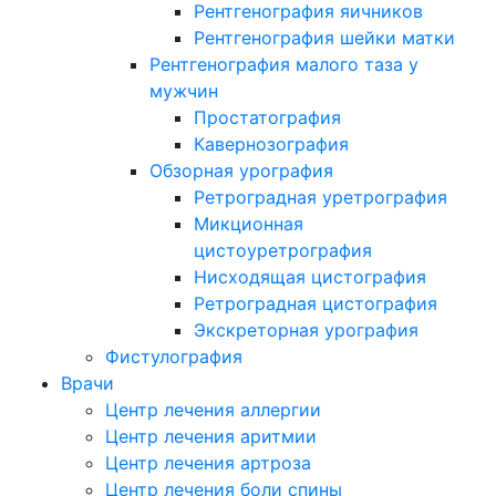
Рентгенография яичников
Рентгенография шейки матки
Рентгенография малого таза у
мужчин
Простатография
Кавернозография
Обзорная урография
Ретроградная уретрография
Микционная
цистоуретрография
Нисходящая цистография
Ретроградная цистография
Экскреторная урография
Фистулография
Врачи
Центр лечения аллергии
Центр лечения аритмии
Центр лечения артроза
Центр лечения боли спины