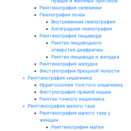
пузыря и желчных протоков
Рентгенография селезенки
Пиелография почек
Внутривенная пиелография
Антеградная пиелография
Рентгенография пищевода
Рентген пищеводного
отверстия диафрагмы
Рентген пищевода и желудка
Рентгенография желудка
Фистулография брюшной полости
Рентгенография кишечника
Ирригоскопия толстого кишечника
Фистулография прямой кишки
Рентген тонкого кишечника
Рентгенография малого таза
Рентгенография малого таза у
женщин
Рентгенография матки