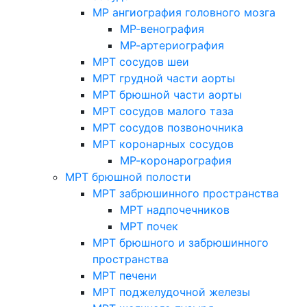
МР ангиография головного мозга
МР-венография
МР-артериография
МРТ сосудов шеи
МРТ грудной части аорты
МРТ брюшной части аорты
МРТ сосудов малого таза
МРТ сосудов позвоночника
МРТ коронарных сосудов
МР-коронарография
МРТ брюшной полости
МРТ забрюшинного пространства
МРТ надпочечников
МРТ почек
МРТ брюшного и забрюшинного
пространства
МРТ печени
МРТ поджелудочной железы