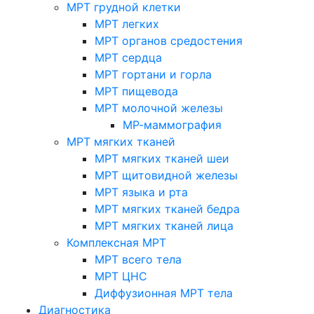
МРТ грудной клетки
МРТ легких
МРТ органов средостения
МРТ сердца
МРТ гортани и горла
МРТ пищевода
МРТ молочной железы
МР-маммография
МРТ мягких тканей
МРТ мягких тканей шеи
МРТ щитовидной железы
МРТ языка и рта
МРТ мягких тканей бедра
МРТ мягких тканей лица
Комплексная МРТ
МРТ всего тела
МРТ ЦНС
Диффузионная МРТ тела
Диагностика