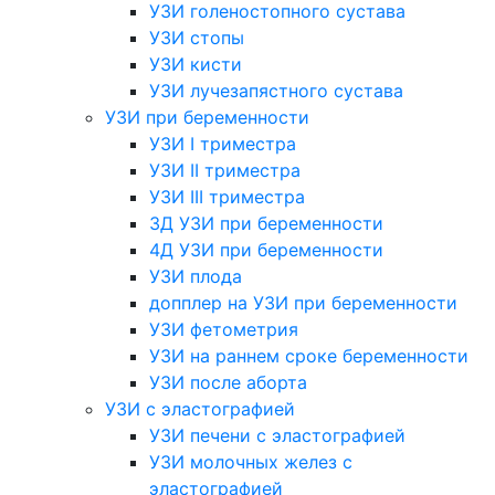
УЗИ голеностопного сустава
УЗИ стопы
УЗИ кисти
УЗИ лучезапястного сустава
УЗИ при беременности
УЗИ I триместра
УЗИ II триместра
УЗИ III триместра
3Д УЗИ при беременности
4Д УЗИ при беременности
УЗИ плода
допплер на УЗИ при беременности
УЗИ фетометрия
УЗИ на раннем сроке беременности
УЗИ после аборта
УЗИ с эластографией
УЗИ печени с эластографией
УЗИ молочных желез с
эластографией