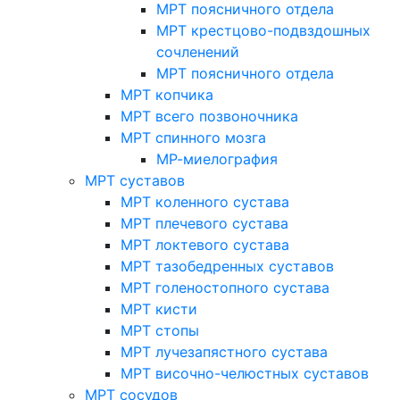
МРТ поясничного отдела
МРТ крестцово-подвздошных
сочленений
МРТ поясничного отдела
МРТ копчика
МРТ всего позвоночника
МРТ спинного мозга
МР-миелография
МРТ суставов
МРТ коленного сустава
МРТ плечевого сустава
МРТ локтевого сустава
МРТ тазобедренных суставов
МРТ голеностопного сустава
МРТ кисти
МРТ стопы
МРТ лучезапястного сустава
МРТ височно-челюстных суставов
МРТ сосудов