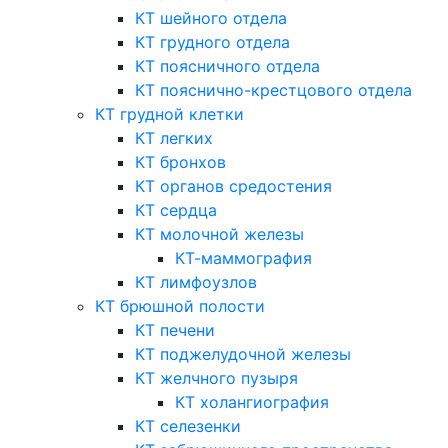
КТ шейного отдела
КТ грудного отдела
КТ поясничного отдела
КТ пояснично-крестцового отдела
КТ грудной клетки
КТ легких
КТ бронхов
КТ органов средостения
КТ сердца
КТ молочной железы
КТ-маммография
КТ лимфоузлов
КТ брюшной полости
КТ печени
КТ поджелудочной железы
КТ желчного пузыря
КТ холангиография
КТ селезенки