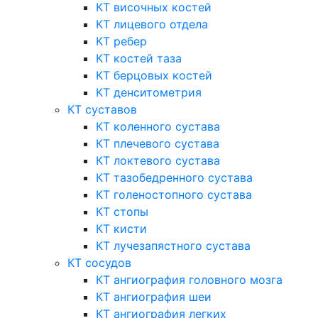
КТ височных костей
КТ лицевого отдела
КТ ребер
КТ костей таза
КТ берцовых костей
КТ денситометрия
КТ суставов
КТ коленного сустава
КТ плечевого сустава
КТ локтевого сустава
КТ тазобедренного сустава
КТ голеностопного сустава
КТ стопы
КТ кисти
КТ лучезапястного сустава
КТ сосудов
КТ ангиография головного мозга
КТ ангиография шеи
КТ ангиография легких