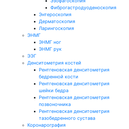
Эзофагоскопия
Фиброгастродуоденоскопия
Энтероскопия
Дерматоскопия
Ларингоскопия
ЭНМГ
ЭНМГ ног
ЭНМГ рук
ЭЭГ
Денситометрия костей
Рентгеновская денситометрия
бедренной кости
Рентгеновская денситометрия
шейки бедра
Рентгеновская денситометрия
позвоночника
Рентгеновская денситометрия
тазобедренного сустава
Коронарография