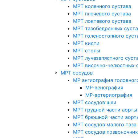
МРТ коленного сустава
МРТ плечевого сустава
МРТ локтевого сустава
МРТ тазобедренных суст
МРТ голеностопного суст
МРТ кисти
МРТ стопы
МРТ лучезапястного суст
МРТ височно-челюстных 
МРТ сосудов
МР ангиография головног
МР-венография
МР-артериография
МРТ сосудов шеи
МРТ грудной части аорты
МРТ брюшной части аорт
МРТ сосудов малого таза
МРТ сосудов позвоночник