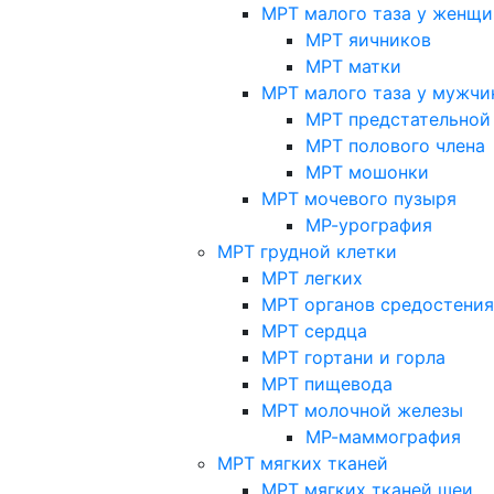
МРТ малого таза у женщи
МРТ яичников
МРТ матки
МРТ малого таза у мужчи
МРТ предстательной
МРТ полового члена
МРТ мошонки
МРТ мочевого пузыря
МР-урография
МРТ грудной клетки
МРТ легких
МРТ органов средостения
МРТ сердца
МРТ гортани и горла
МРТ пищевода
МРТ молочной железы
МР-маммография
МРТ мягких тканей
МРТ мягких тканей шеи