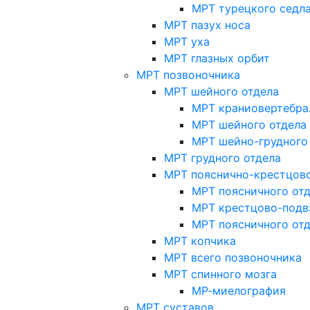
МРТ турецкого седл
МРТ пазух носа
МРТ уха
МРТ глазных орбит
МРТ позвоночника
МРТ шейного отдела
МРТ краниовертебра
МРТ шейного отдела 
МРТ шейно-грудного
МРТ грудного отдела
МРТ пояснично-крестцово
МРТ поясничного от
МРТ крестцово-подв
МРТ поясничного от
МРТ копчика
МРТ всего позвоночника
МРТ спинного мозга
МР-миелография
МРТ суставов