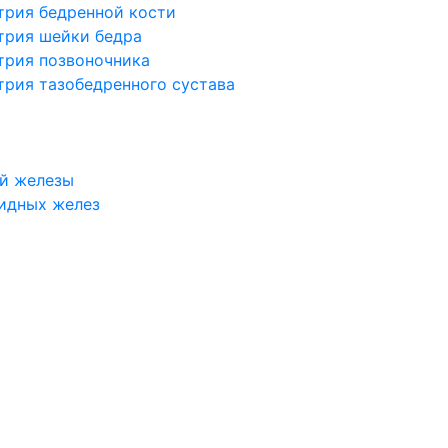
трия бедренной кости
трия шейки бедра
трия позвоночника
трия тазобедренного сустава
й железы
идных желез