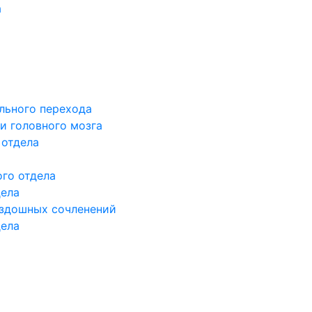
а
льного перехода
и головного мозга
 отдела
го отдела
дела
здошных сочленений
дела