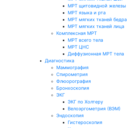
МРТ щитовидной железы
МРТ языка и рта
МРТ мягких тканей бедра
МРТ мягких тканей лица
Комплексная МРТ
МРТ всего тела
МРТ ЦНС
Диффузионная МРТ тела
Диагностика
Маммография
Спирометрия
Флюорография
Бронхоскопия
ЭКГ
ЭКГ по Холтеру
Велоэргометрия (ВЭМ)
Эндоскопия
Гистероскопия