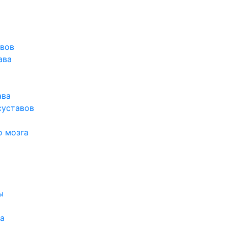
авов
ава
ава
суставов
о мозга
ы
а