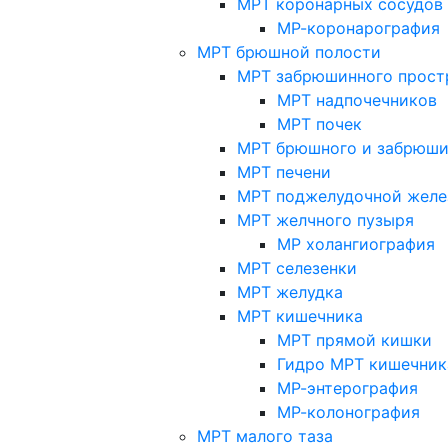
МРТ коронарных сосудов
МР-коронарография
МРТ брюшной полости
МРТ забрюшинного прост
МРТ надпочечников
МРТ почек
МРТ брюшного и забрюши
МРТ печени
МРТ поджелудочной желе
МРТ желчного пузыря
МР холангиография
МРТ селезенки
МРТ желудка
МРТ кишечника
МРТ прямой кишки
Гидро МРТ кишечник
МР-энтерография
МР-колонография
МРТ малого таза