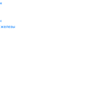
н
н
 железы