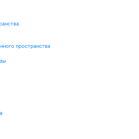
ранства
нного пространства
зы
а