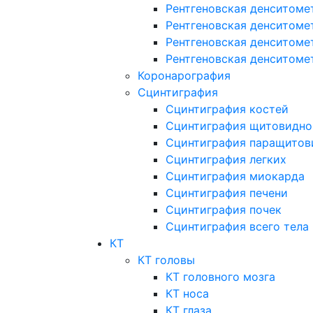
Рентгеновская денситоме
Рентгеновская денситоме
Рентгеновская денситоме
Рентгеновская денситоме
Коронарография
Сцинтиграфия
Сцинтиграфия костей
Сцинтиграфия щитовидно
Сцинтиграфия паращитов
Сцинтиграфия легких
Сцинтиграфия миокарда
Сцинтиграфия печени
Сцинтиграфия почек
Сцинтиграфия всего тела
КТ
КТ головы
КТ головного мозга
КТ носа
КТ глаза