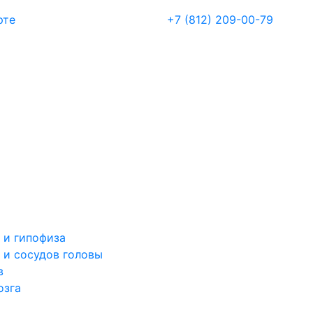
рте
+7 (812) 209-00-79
 и гипофиза
 и сосудов головы
в
озга