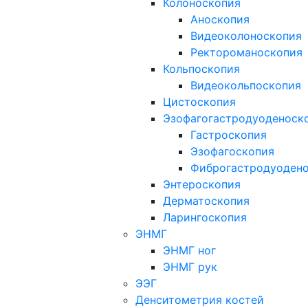
Колоноскопия
Аноскопия
Видеоколоноскопия
Ректороманоскопия
Кольпоскопия
Видеокольпоскопия
Цистоскопия
Эзофагогастродуоденоск
Гастроскопия
Эзофагоскопия
Фиброгастродуоден
Энтероскопия
Дерматоскопия
Ларингоскопия
ЭНМГ
ЭНМГ ног
ЭНМГ рук
ЭЭГ
Денситометрия костей