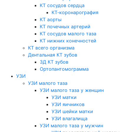
КТ сосудов сердца
КТ-коронарография
КТ аорты
КТ почечных артерий
КТ сосудов малого таза
КТ нижних конечностей
КТ всего организма
Дентальная КТ зубов
3Д КТ зубов
Ортопантомограмма
УЗИ
УЗИ малого таза
УЗИ малого таза у женщин
УЗИ матки
УЗИ яичников
УЗИ шейки матки
УЗИ влагалища
УЗИ малого таза у мужчин