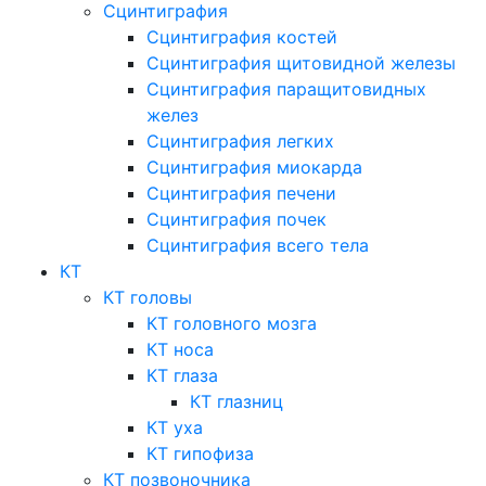
Сцинтиграфия
Сцинтиграфия костей
Сцинтиграфия щитовидной железы
Сцинтиграфия паращитовидных
желез
Сцинтиграфия легких
Сцинтиграфия миокарда
Сцинтиграфия печени
Сцинтиграфия почек
Сцинтиграфия всего тела
КТ
КТ головы
КТ головного мозга
КТ носа
КТ глаза
КТ глазниц
КТ уха
КТ гипофиза
КТ позвоночника