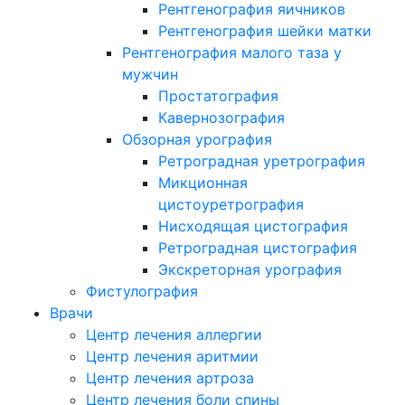
Рентгенография яичников
Рентгенография шейки матки
Рентгенография малого таза у
мужчин
Простатография
Кавернозография
Обзорная урография
Ретроградная уретрография
Микционная
цистоуретрография
Нисходящая цистография
Ретроградная цистография
Экскреторная урография
Фистулография
Врачи
Центр лечения аллергии
Центр лечения аритмии
Центр лечения артроза
Центр лечения боли спины