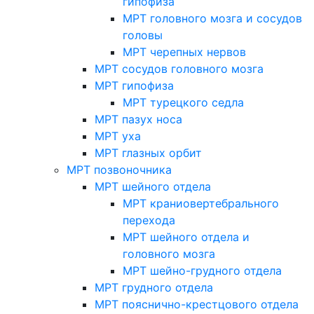
гипофиза
МРТ головного мозга и сосудов
головы
МРТ черепных нервов
МРТ сосудов головного мозга
МРТ гипофиза
МРТ турецкого седла
МРТ пазух носа
МРТ уха
МРТ глазных орбит
МРТ позвоночника
МРТ шейного отдела
МРТ краниовертебрального
перехода
МРТ шейного отдела и
головного мозга
МРТ шейно-грудного отдела
МРТ грудного отдела
МРТ пояснично-крестцового отдела