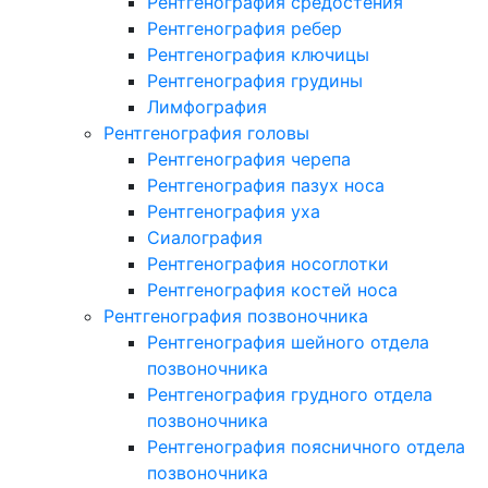
Рентгенография средостения
Рентгенография ребер
Рентгенография ключицы
Рентгенография грудины
Лимфография
Рентгенография головы
Рентгенография черепа
Рентгенография пазух носа
Рентгенография уха
Сиалография
Рентгенография носоглотки
Рентгенография костей носа
Рентгенография позвоночника
Рентгенография шейного отдела
позвоночника
Рентгенография грудного отдела
позвоночника
Рентгенография поясничного отдела
позвоночника