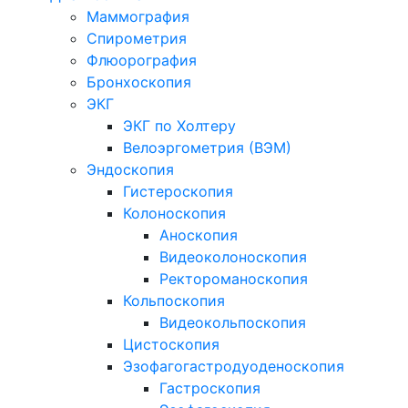
Маммография
Спирометрия
Флюорография
Бронхоскопия
ЭКГ
ЭКГ по Холтеру
Велоэргометрия (ВЭМ)
Эндоскопия
Гистероскопия
Колоноскопия
Аноскопия
Видеоколоноскопия
Ректороманоскопия
Кольпоскопия
Видеокольпоскопия
Цистоскопия
Эзофагогастродуоденоскопия
Гастроскопия