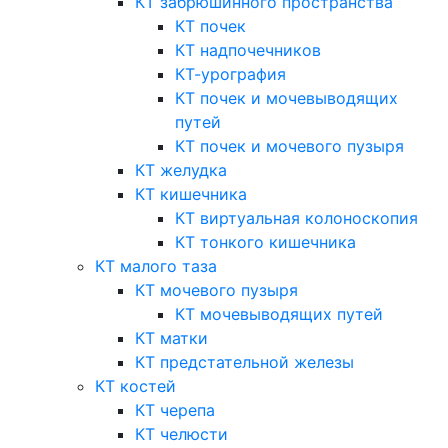
КТ забрюшинного пространства
КТ почек
КТ надпочечников
КТ-урография
КТ почек и мочевыводящих
путей
КТ почек и мочевого пузыря
КТ желудка
КТ кишечника
КТ виртуальная колоноскопия
КТ тонкого кишечника
КТ малого таза
КТ мочевого пузыря
КТ мочевыводящих путей
КТ матки
КТ предстательной железы
КТ костей
КТ черепа
КТ челюсти