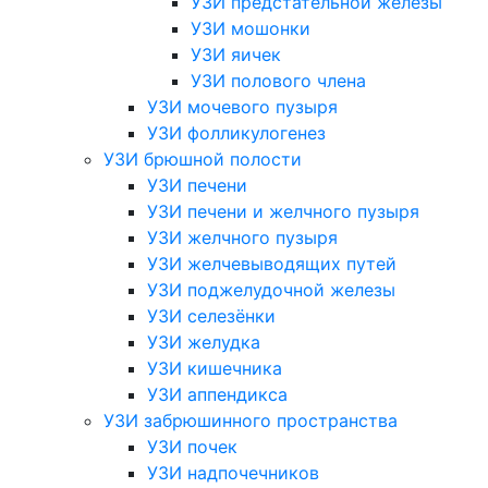
УЗИ предстательной железы
УЗИ мошонки
УЗИ яичек
УЗИ полового члена
УЗИ мочевого пузыря
УЗИ фолликулогенез
УЗИ брюшной полости
УЗИ печени
УЗИ печени и желчного пузыря
УЗИ желчного пузыря
УЗИ желчевыводящих путей
УЗИ поджелудочной железы
УЗИ селезёнки
УЗИ желудка
УЗИ кишечника
УЗИ аппендикса
УЗИ забрюшинного пространства
УЗИ почек
УЗИ надпочечников