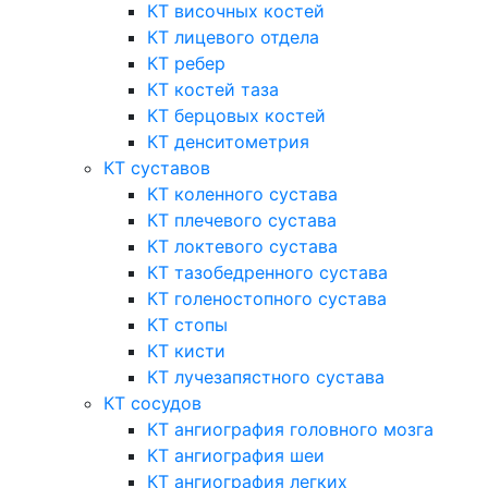
КТ височных костей
КТ лицевого отдела
КТ ребер
КТ костей таза
КТ берцовых костей
КТ денситометрия
КТ суставов
КТ коленного сустава
КТ плечевого сустава
КТ локтевого сустава
КТ тазобедренного сустава
КТ голеностопного сустава
КТ стопы
КТ кисти
КТ лучезапястного сустава
КТ сосудов
КТ ангиография головного мозга
КТ ангиография шеи
КТ ангиография легких