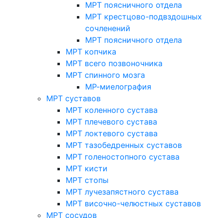
МРТ поясничного отдела
МРТ крестцово-подвздошных
сочленений
МРТ поясничного отдела
МРТ копчика
МРТ всего позвоночника
МРТ спинного мозга
МР-миелография
МРТ суставов
МРТ коленного сустава
МРТ плечевого сустава
МРТ локтевого сустава
МРТ тазобедренных суставов
МРТ голеностопного сустава
МРТ кисти
МРТ стопы
МРТ лучезапястного сустава
МРТ височно-челюстных суставов
МРТ сосудов