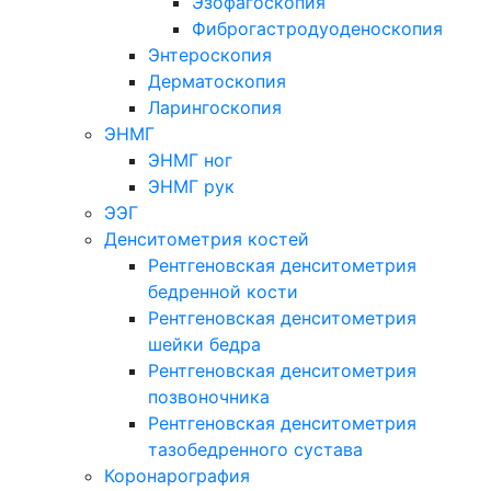
Эзофагоскопия
Фиброгастродуоденоскопия
Энтероскопия
Дерматоскопия
Ларингоскопия
ЭНМГ
ЭНМГ ног
ЭНМГ рук
ЭЭГ
Денситометрия костей
Рентгеновская денситометрия
бедренной кости
Рентгеновская денситометрия
шейки бедра
Рентгеновская денситометрия
позвоночника
Рентгеновская денситометрия
тазобедренного сустава
Коронарография