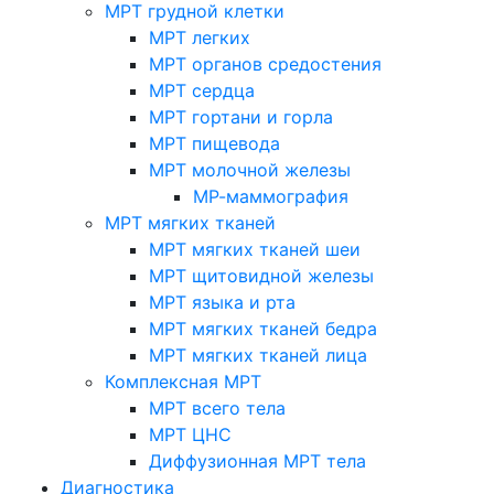
МРТ грудной клетки
МРТ легких
МРТ органов средостения
МРТ сердца
МРТ гортани и горла
МРТ пищевода
МРТ молочной железы
МР-маммография
МРТ мягких тканей
МРТ мягких тканей шеи
МРТ щитовидной железы
МРТ языка и рта
МРТ мягких тканей бедра
МРТ мягких тканей лица
Комплексная МРТ
МРТ всего тела
МРТ ЦНС
Диффузионная МРТ тела
Диагностика