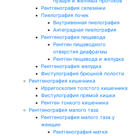
пузыря и желчных протоков
Рентгенография селезенки
Пиелография почек
Внутривенная пиелография
Антеградная пиелография
Рентгенография пищевода
Рентген пищеводного
отверстия диафрагмы
Рентген пищевода и желудка
Рентгенография желудка
Фистулография брюшной полости
Рентгенография кишечника
Ирригоскопия толстого кишечника
Фистулография прямой кишки
Рентген тонкого кишечника
Рентгенография малого таза
Рентгенография малого таза у
женщин
Рентгенография матки