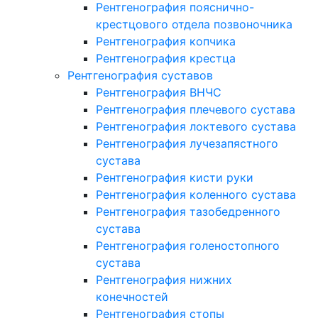
Рентгенография пояснично-
крестцового отдела позвоночника
Рентгенография копчика
Рентгенография крестца
Рентгенография суставов
Рентгенография ВНЧС
Рентгенография плечевого сустава
Рентгенография локтевого сустава
Рентгенография лучезапястного
сустава
Рентгенография кисти руки
Рентгенография коленного сустава
Рентгенография тазобедренного
сустава
Рентгенография голеностопного
сустава
Рентгенография нижних
конечностей
Рентгенография стопы