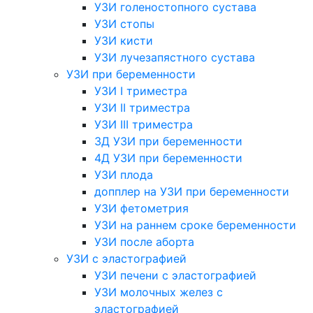
УЗИ голеностопного сустава
УЗИ стопы
УЗИ кисти
УЗИ лучезапястного сустава
УЗИ при беременности
УЗИ I триместра
УЗИ II триместра
УЗИ III триместра
3Д УЗИ при беременности
4Д УЗИ при беременности
УЗИ плода
допплер на УЗИ при беременности
УЗИ фетометрия
УЗИ на раннем сроке беременности
УЗИ после аборта
УЗИ с эластографией
УЗИ печени с эластографией
УЗИ молочных желез с
эластографией