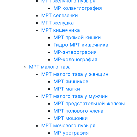
МРТ желчного пузыря
МР холангиография
МРТ селезенки
МРТ желудка
МРТ кишечника
МРТ прямой кишки
Гидро МРТ кишечника
МР-энтерография
МР-колонография
МРТ малого таза
МРТ малого таза у женщин
МРТ яичников
МРТ матки
МРТ малого таза у мужчин
МРТ предстательной железы
МРТ полового члена
МРТ мошонки
МРТ мочевого пузыря
МР-урография