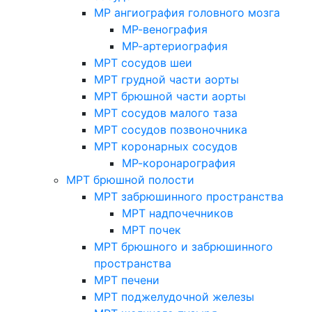
МР ангиография головного мозга
МР-венография
МР-артериография
МРТ сосудов шеи
МРТ грудной части аорты
МРТ брюшной части аорты
МРТ сосудов малого таза
МРТ сосудов позвоночника
МРТ коронарных сосудов
МР-коронарография
МРТ брюшной полости
МРТ забрюшинного пространства
МРТ надпочечников
МРТ почек
МРТ брюшного и забрюшинного
пространства
МРТ печени
МРТ поджелудочной железы