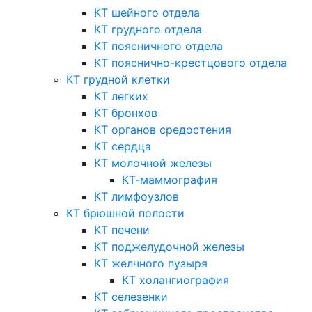
КТ шейного отдела
КТ грудного отдела
КТ поясничного отдела
КТ пояснично-крестцового отдела
КТ грудной клетки
КТ легких
КТ бронхов
КТ органов средостения
КТ сердца
КТ молочной железы
КТ-маммография
КТ лимфоузлов
КТ брюшной полости
КТ печени
КТ поджелудочной железы
КТ желчного пузыря
КТ холангиография
КТ селезенки