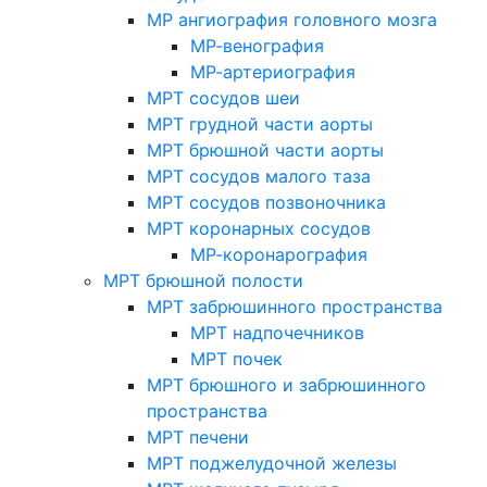
МР ангиография головного мозга
МР-венография
МР-артериография
МРТ сосудов шеи
МРТ грудной части аорты
МРТ брюшной части аорты
МРТ сосудов малого таза
МРТ сосудов позвоночника
МРТ коронарных сосудов
МР-коронарография
МРТ брюшной полости
МРТ забрюшинного пространства
МРТ надпочечников
МРТ почек
МРТ брюшного и забрюшинного
пространства
МРТ печени
МРТ поджелудочной железы