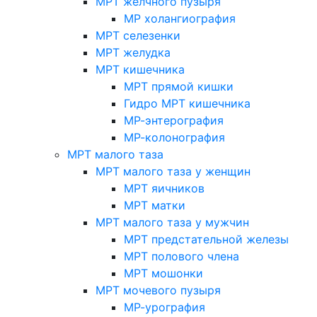
МРТ желчного пузыря
МР холангиография
МРТ селезенки
МРТ желудка
МРТ кишечника
МРТ прямой кишки
Гидро МРТ кишечника
МР-энтерография
МР-колонография
МРТ малого таза
МРТ малого таза у женщин
МРТ яичников
МРТ матки
МРТ малого таза у мужчин
МРТ предстательной железы
МРТ полового члена
МРТ мошонки
МРТ мочевого пузыря
МР-урография