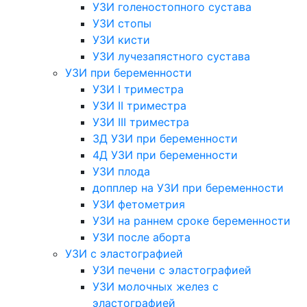
УЗИ голеностопного сустава
УЗИ стопы
УЗИ кисти
УЗИ лучезапястного сустава
УЗИ при беременности
УЗИ I триместра
УЗИ II триместра
УЗИ III триместра
3Д УЗИ при беременности
4Д УЗИ при беременности
УЗИ плода
допплер на УЗИ при беременности
УЗИ фетометрия
УЗИ на раннем сроке беременности
УЗИ после аборта
УЗИ с эластографией
УЗИ печени с эластографией
УЗИ молочных желез с
эластографией