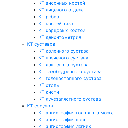
КТ височных костей
КТ лицевого отдела
КТ ребер
КТ костей таза
КТ берцовых костей
КТ денситометрия
КТ суставов
КТ коленного сустава
КТ плечевого сустава
КТ локтевого сустава
КТ тазобедренного сустава
КТ голеностопного сустава
КТ стопы
КТ кисти
КТ лучезапястного сустава
КТ сосудов
КТ ангиография головного мозга
КТ ангиография шеи
КТ ангиография легких