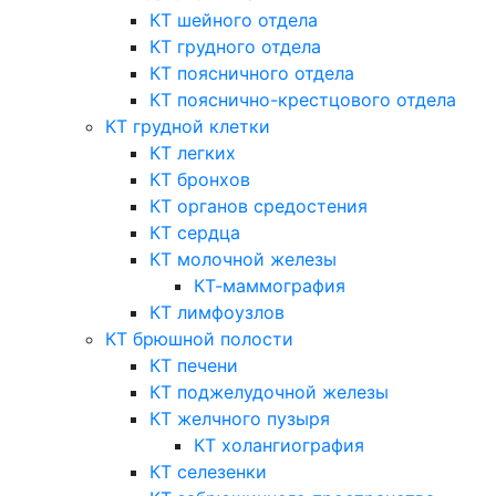
КТ шейного отдела
КТ грудного отдела
КТ поясничного отдела
КТ пояснично-крестцового отдела
КТ грудной клетки
КТ легких
КТ бронхов
КТ органов средостения
КТ сердца
КТ молочной железы
КТ-маммография
КТ лимфоузлов
КТ брюшной полости
КТ печени
КТ поджелудочной железы
КТ желчного пузыря
КТ холангиография
КТ селезенки