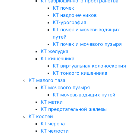
КТ забрюшинного пространства
КТ почек
КТ надпочечников
КТ-урография
КТ почек и мочевыводящих
путей
КТ почек и мочевого пузыря
КТ желудка
КТ кишечника
КТ виртуальная колоноскопия
КТ тонкого кишечника
КТ малого таза
КТ мочевого пузыря
КТ мочевыводящих путей
КТ матки
КТ предстательной железы
КТ костей
КТ черепа
КТ челюсти