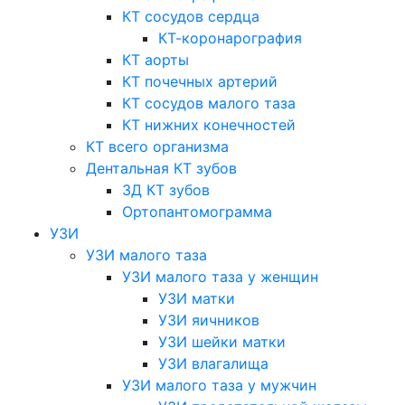
КТ сосудов сердца
КТ-коронарография
КТ аорты
КТ почечных артерий
КТ сосудов малого таза
КТ нижних конечностей
КТ всего организма
Дентальная КТ зубов
3Д КТ зубов
Ортопантомограмма
УЗИ
УЗИ малого таза
УЗИ малого таза у женщин
УЗИ матки
УЗИ яичников
УЗИ шейки матки
УЗИ влагалища
УЗИ малого таза у мужчин