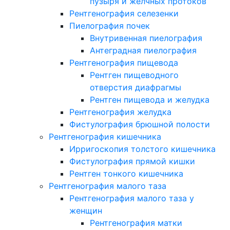
пузыря и желчных протоков
Рентгенография селезенки
Пиелография почек
Внутривенная пиелография
Антеградная пиелография
Рентгенография пищевода
Рентген пищеводного
отверстия диафрагмы
Рентген пищевода и желудка
Рентгенография желудка
Фистулография брюшной полости
Рентгенография кишечника
Ирригоскопия толстого кишечника
Фистулография прямой кишки
Рентген тонкого кишечника
Рентгенография малого таза
Рентгенография малого таза у
женщин
Рентгенография матки