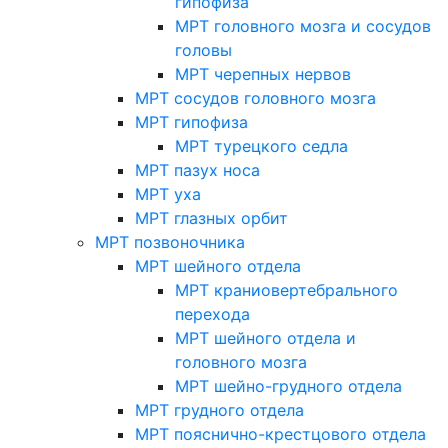
гипофиза
МРТ головного мозга и сосудов
головы
МРТ черепных нервов
МРТ сосудов головного мозга
МРТ гипофиза
МРТ турецкого седла
МРТ пазух носа
МРТ уха
МРТ глазных орбит
МРТ позвоночника
МРТ шейного отдела
МРТ краниовертебрального
перехода
МРТ шейного отдела и
головного мозга
МРТ шейно-грудного отдела
МРТ грудного отдела
МРТ пояснично-крестцового отдела