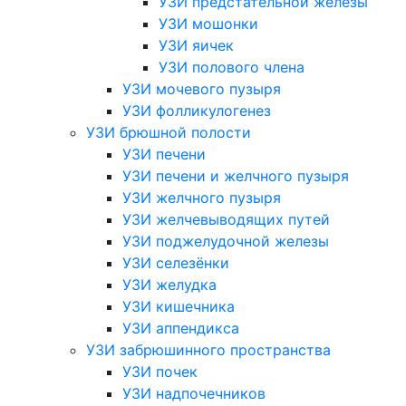
УЗИ предстательной железы
УЗИ мошонки
УЗИ яичек
УЗИ полового члена
УЗИ мочевого пузыря
УЗИ фолликулогенез
УЗИ брюшной полости
УЗИ печени
УЗИ печени и желчного пузыря
УЗИ желчного пузыря
УЗИ желчевыводящих путей
УЗИ поджелудочной железы
УЗИ селезёнки
УЗИ желудка
УЗИ кишечника
УЗИ аппендикса
УЗИ забрюшинного пространства
УЗИ почек
УЗИ надпочечников