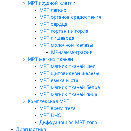
МРТ грудной клетки
МРТ легких
МРТ органов средостения
МРТ сердца
МРТ гортани и горла
МРТ пищевода
МРТ молочной железы
МР-маммография
МРТ мягких тканей
МРТ мягких тканей шеи
МРТ щитовидной железы
МРТ языка и рта
МРТ мягких тканей бедра
МРТ мягких тканей лица
Комплексная МРТ
МРТ всего тела
МРТ ЦНС
Диффузионная МРТ тела
Диагностика