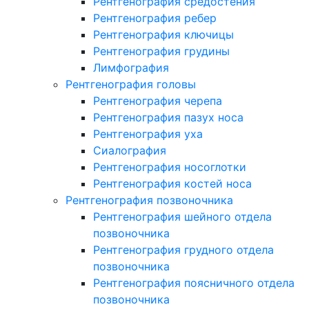
Рентгенография средостения
Рентгенография ребер
Рентгенография ключицы
Рентгенография грудины
Лимфография
Рентгенография головы
Рентгенография черепа
Рентгенография пазух носа
Рентгенография уха
Сиалография
Рентгенография носоглотки
Рентгенография костей носа
Рентгенография позвоночника
Рентгенография шейного отдела
позвоночника
Рентгенография грудного отдела
позвоночника
Рентгенография поясничного отдела
позвоночника