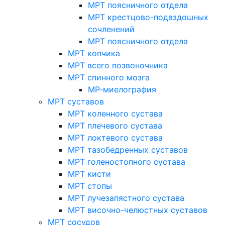
МРТ поясничного отдела
МРТ крестцово-подвздошных
сочленений
МРТ поясничного отдела
МРТ копчика
МРТ всего позвоночника
МРТ спинного мозга
МР-миелография
МРТ суставов
МРТ коленного сустава
МРТ плечевого сустава
МРТ локтевого сустава
МРТ тазобедренных суставов
МРТ голеностопного сустава
МРТ кисти
МРТ стопы
МРТ лучезапястного сустава
МРТ височно-челюстных суставов
МРТ сосудов