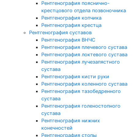
Рентгенография пояснично-
крестцового отдела позвоночника
Рентгенография копчика
Рентгенография крестца
Рентгенография суставов
Рентгенография ВНЧС
Рентгенография плечевого сустава
Рентгенография локтевого сустава
Рентгенография лучезапястного
сустава
Рентгенография кисти руки
Рентгенография коленного сустава
Рентгенография тазобедренного
сустава
Рентгенография голеностопного
сустава
Рентгенография нижних
конечностей
Рентгенография стопы