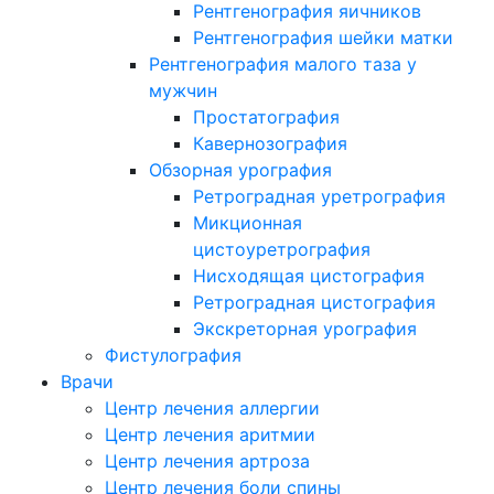
Рентгенография яичников
Рентгенография шейки матки
Рентгенография малого таза у
мужчин
Простатография
Кавернозография
Обзорная урография
Ретроградная уретрография
Микционная
цистоуретрография
Нисходящая цистография
Ретроградная цистография
Экскреторная урография
Фистулография
Врачи
Центр лечения аллергии
Центр лечения аритмии
Центр лечения артроза
Центр лечения боли спины