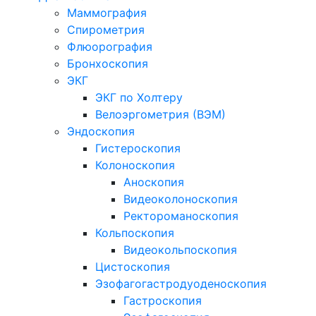
Маммография
Спирометрия
Флюорография
Бронхоскопия
ЭКГ
ЭКГ по Холтеру
Велоэргометрия (ВЭМ)
Эндоскопия
Гистероскопия
Колоноскопия
Аноскопия
Видеоколоноскопия
Ректороманоскопия
Кольпоскопия
Видеокольпоскопия
Цистоскопия
Эзофагогастродуоденоскопия
Гастроскопия