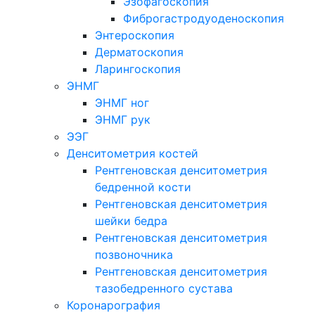
Эзофагоскопия
Фиброгастродуоденоскопия
Энтероскопия
Дерматоскопия
Ларингоскопия
ЭНМГ
ЭНМГ ног
ЭНМГ рук
ЭЭГ
Денситометрия костей
Рентгеновская денситометрия
бедренной кости
Рентгеновская денситометрия
шейки бедра
Рентгеновская денситометрия
позвоночника
Рентгеновская денситометрия
тазобедренного сустава
Коронарография