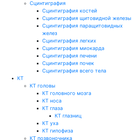
Сцинтиграфия
Сцинтиграфия костей
Сцинтиграфия щитовидной железы
Сцинтиграфия паращитовидных
желез
Сцинтиграфия легких
Сцинтиграфия миокарда
Сцинтиграфия печени
Сцинтиграфия почек
Сцинтиграфия всего тела
КТ
КТ головы
КТ головного мозга
КТ носа
КТ глаза
КТ глазниц
КТ уха
КТ гипофиза
КТ позвоночника