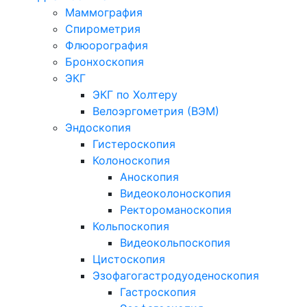
Маммография
Спирометрия
Флюорография
Бронхоскопия
ЭКГ
ЭКГ по Холтеру
Велоэргометрия (ВЭМ)
Эндоскопия
Гистероскопия
Колоноскопия
Аноскопия
Видеоколоноскопия
Ректороманоскопия
Кольпоскопия
Видеокольпоскопия
Цистоскопия
Эзофагогастродуоденоскопия
Гастроскопия