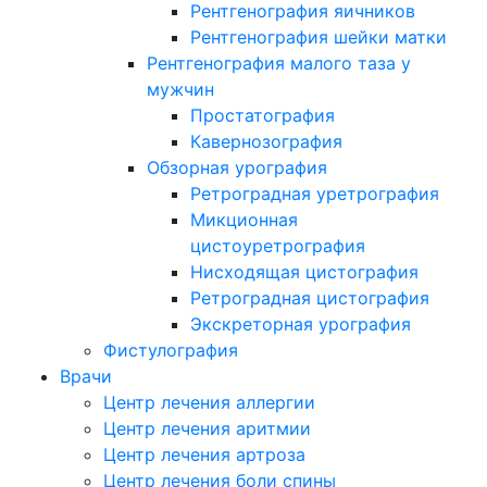
Рентгенография яичников
Рентгенография шейки матки
Рентгенография малого таза у
мужчин
Простатография
Кавернозография
Обзорная урография
Ретроградная уретрография
Микционная
цистоуретрография
Нисходящая цистография
Ретроградная цистография
Экскреторная урография
Фистулография
Врачи
Центр лечения аллергии
Центр лечения аритмии
Центр лечения артроза
Центр лечения боли спины