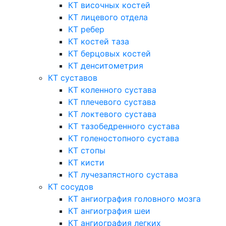
КТ височных костей
КТ лицевого отдела
КТ ребер
КТ костей таза
КТ берцовых костей
КТ денситометрия
КТ суставов
КТ коленного сустава
КТ плечевого сустава
КТ локтевого сустава
КТ тазобедренного сустава
КТ голеностопного сустава
КТ стопы
КТ кисти
КТ лучезапястного сустава
КТ сосудов
КТ ангиография головного мозга
КТ ангиография шеи
КТ ангиография легких