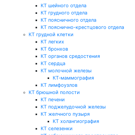
КТ шейного отдела
КТ грудного отдела
КТ поясничного отдела
КТ пояснично-крестцового отдела
КТ грудной клетки
КТ легких
КТ бронхов
КТ органов средостения
КТ сердца
КТ молочной железы
КТ-маммография
КТ лимфоузлов
КТ брюшной полости
КТ печени
КТ поджелудочной железы
КТ желчного пузыря
КТ холангиография
КТ селезенки