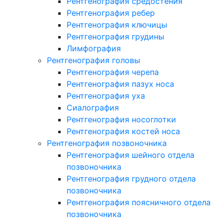
Рентгенография средостения
Рентгенография ребер
Рентгенография ключицы
Рентгенография грудины
Лимфография
Рентгенография головы
Рентгенография черепа
Рентгенография пазух носа
Рентгенография уха
Сиалография
Рентгенография носоглотки
Рентгенография костей носа
Рентгенография позвоночника
Рентгенография шейного отдела
позвоночника
Рентгенография грудного отдела
позвоночника
Рентгенография поясничного отдела
позвоночника