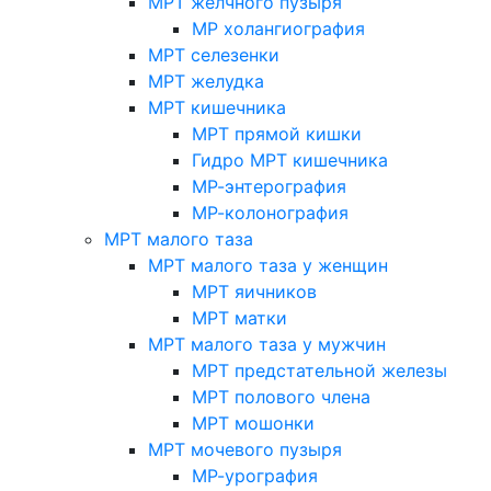
МРТ желчного пузыря
МР холангиография
МРТ селезенки
МРТ желудка
МРТ кишечника
МРТ прямой кишки
Гидро МРТ кишечника
МР-энтерография
МР-колонография
МРТ малого таза
МРТ малого таза у женщин
МРТ яичников
МРТ матки
МРТ малого таза у мужчин
МРТ предстательной железы
МРТ полового члена
МРТ мошонки
МРТ мочевого пузыря
МР-урография