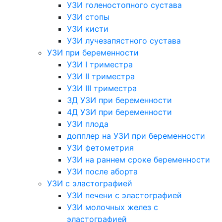
УЗИ голеностопного сустава
УЗИ стопы
УЗИ кисти
УЗИ лучезапястного сустава
УЗИ при беременности
УЗИ I триместра
УЗИ II триместра
УЗИ III триместра
3Д УЗИ при беременности
4Д УЗИ при беременности
УЗИ плода
допплер на УЗИ при беременности
УЗИ фетометрия
УЗИ на раннем сроке беременности
УЗИ после аборта
УЗИ с эластографией
УЗИ печени с эластографией
УЗИ молочных желез с
эластографией