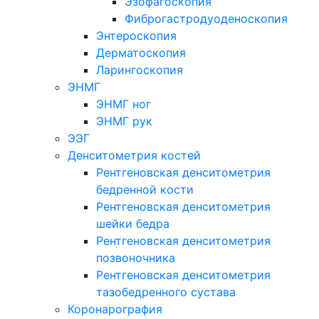
Эзофагоскопия
Фиброгастродуоденоскопия
Энтероскопия
Дерматоскопия
Ларингоскопия
ЭНМГ
ЭНМГ ног
ЭНМГ рук
ЭЭГ
Денситометрия костей
Рентгеновская денситометрия
бедренной кости
Рентгеновская денситометрия
шейки бедра
Рентгеновская денситометрия
позвоночника
Рентгеновская денситометрия
тазобедренного сустава
Коронарография