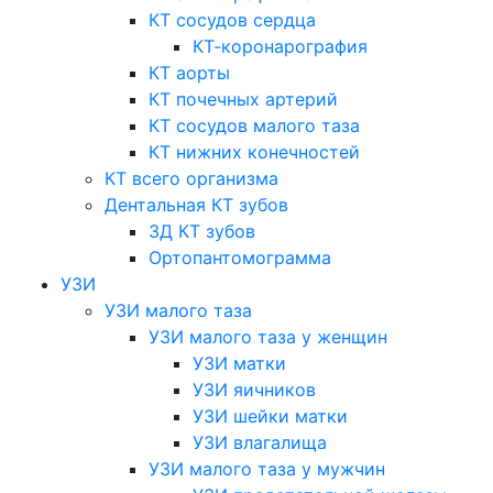
КТ сосудов сердца
КТ-коронарография
КТ аорты
КТ почечных артерий
КТ сосудов малого таза
КТ нижних конечностей
КТ всего организма
Дентальная КТ зубов
3Д КТ зубов
Ортопантомограмма
УЗИ
УЗИ малого таза
УЗИ малого таза у женщин
УЗИ матки
УЗИ яичников
УЗИ шейки матки
УЗИ влагалища
УЗИ малого таза у мужчин