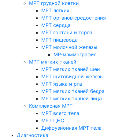
МРТ грудной клетки
МРТ легких
МРТ органов средостения
МРТ сердца
МРТ гортани и горла
МРТ пищевода
МРТ молочной железы
МР-маммография
МРТ мягких тканей
МРТ мягких тканей шеи
МРТ щитовидной железы
МРТ языка и рта
МРТ мягких тканей бедра
МРТ мягких тканей лица
Комплексная МРТ
МРТ всего тела
МРТ ЦНС
Диффузионная МРТ тела
Диагностика