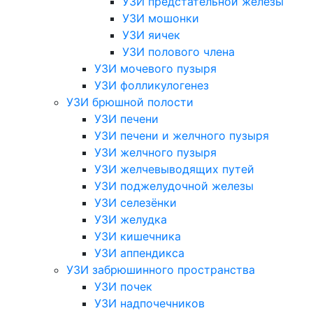
УЗИ предстательной железы
УЗИ мошонки
УЗИ яичек
УЗИ полового члена
УЗИ мочевого пузыря
УЗИ фолликулогенез
УЗИ брюшной полости
УЗИ печени
УЗИ печени и желчного пузыря
УЗИ желчного пузыря
УЗИ желчевыводящих путей
УЗИ поджелудочной железы
УЗИ селезёнки
УЗИ желудка
УЗИ кишечника
УЗИ аппендикса
УЗИ забрюшинного пространства
УЗИ почек
УЗИ надпочечников