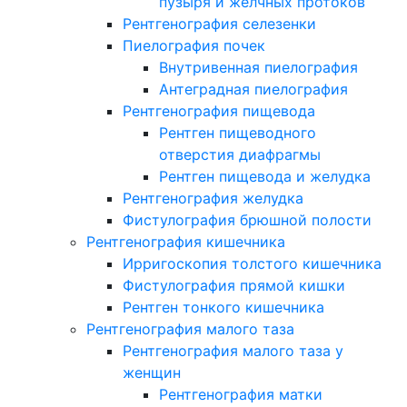
пузыря и желчных протоков
Рентгенография селезенки
Пиелография почек
Внутривенная пиелография
Антеградная пиелография
Рентгенография пищевода
Рентген пищеводного
отверстия диафрагмы
Рентген пищевода и желудка
Рентгенография желудка
Фистулография брюшной полости
Рентгенография кишечника
Ирригоскопия толстого кишечника
Фистулография прямой кишки
Рентген тонкого кишечника
Рентгенография малого таза
Рентгенография малого таза у
женщин
Рентгенография матки