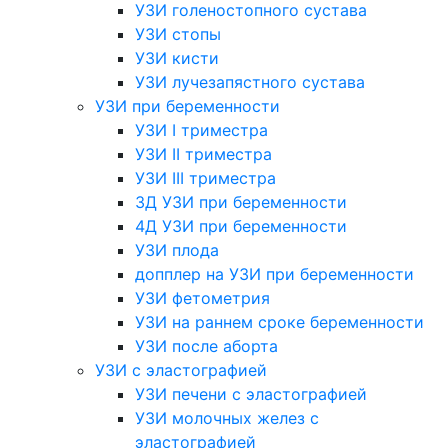
УЗИ голеностопного сустава
УЗИ стопы
УЗИ кисти
УЗИ лучезапястного сустава
УЗИ при беременности
УЗИ I триместра
УЗИ II триместра
УЗИ III триместра
3Д УЗИ при беременности
4Д УЗИ при беременности
УЗИ плода
допплер на УЗИ при беременности
УЗИ фетометрия
УЗИ на раннем сроке беременности
УЗИ после аборта
УЗИ с эластографией
УЗИ печени с эластографией
УЗИ молочных желез с
эластографией