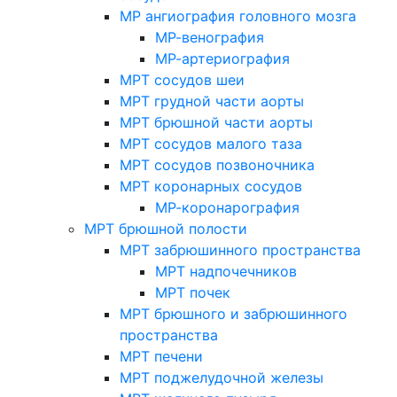
МР ангиография головного мозга
МР-венография
МР-артериография
МРТ сосудов шеи
МРТ грудной части аорты
МРТ брюшной части аорты
МРТ сосудов малого таза
МРТ сосудов позвоночника
МРТ коронарных сосудов
МР-коронарография
МРТ брюшной полости
МРТ забрюшинного пространства
МРТ надпочечников
МРТ почек
МРТ брюшного и забрюшинного
пространства
МРТ печени
МРТ поджелудочной железы