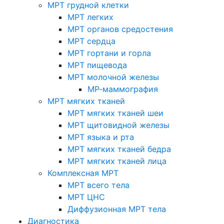
МРТ грудной клетки
МРТ легких
МРТ органов средостения
МРТ сердца
МРТ гортани и горла
МРТ пищевода
МРТ молочной железы
МР-маммография
МРТ мягких тканей
МРТ мягких тканей шеи
МРТ щитовидной железы
МРТ языка и рта
МРТ мягких тканей бедра
МРТ мягких тканей лица
Комплексная МРТ
МРТ всего тела
МРТ ЦНС
Диффузионная МРТ тела
Диагностика