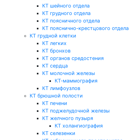
КТ шейного отдела
КТ грудного отдела
КТ поясничного отдела
КТ пояснично-крестцового отдела
КТ грудной клетки
КТ легких
КТ бронхов
КТ органов средостения
КТ сердца
КТ молочной железы
КТ-маммография
КТ лимфоузлов
КТ брюшной полости
КТ печени
КТ поджелудочной железы
КТ желчного пузыря
КТ холангиография
КТ селезенки