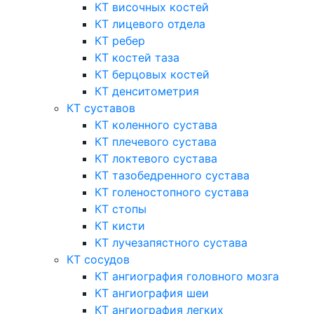
КТ височных костей
КТ лицевого отдела
КТ ребер
КТ костей таза
КТ берцовых костей
КТ денситометрия
КТ суставов
КТ коленного сустава
КТ плечевого сустава
КТ локтевого сустава
КТ тазобедренного сустава
КТ голеностопного сустава
КТ стопы
КТ кисти
КТ лучезапястного сустава
КТ сосудов
КТ ангиография головного мозга
КТ ангиография шеи
КТ ангиография легких