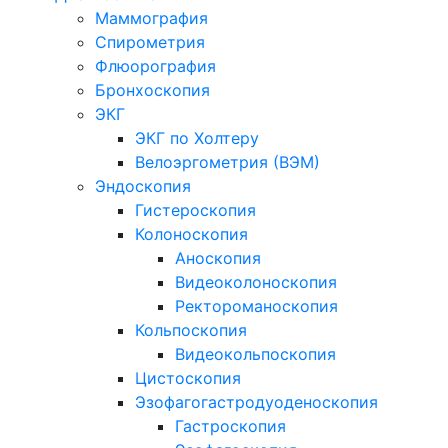
Маммография
Спирометрия
Флюорография
Бронхоскопия
ЭКГ
ЭКГ по Холтеру
Велоэргометрия (ВЭМ)
Эндоскопия
Гистероскопия
Колоноскопия
Аноскопия
Видеоколоноскопия
Ректороманоскопия
Кольпоскопия
Видеокольпоскопия
Цистоскопия
Эзофагогастродуоденоскопия
Гастроскопия