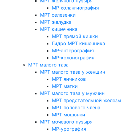
МРТ желчного пузыря
МР холангиография
МРТ селезенки
МРТ желудка
МРТ кишечника
МРТ прямой кишки
Гидро МРТ кишечника
МР-энтерография
МР-колонография
МРТ малого таза
МРТ малого таза у женщин
МРТ яичников
МРТ матки
МРТ малого таза у мужчин
МРТ предстательной железы
МРТ полового члена
МРТ мошонки
МРТ мочевого пузыря
МР-урография