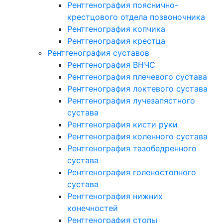
Рентгенография пояснично-
крестцового отдела позвоночника
Рентгенография копчика
Рентгенография крестца
Рентгенография суставов
Рентгенография ВНЧС
Рентгенография плечевого сустава
Рентгенография локтевого сустава
Рентгенография лучезапястного
сустава
Рентгенография кисти руки
Рентгенография коленного сустава
Рентгенография тазобедренного
сустава
Рентгенография голеностопного
сустава
Рентгенография нижних
конечностей
Рентгенография стопы