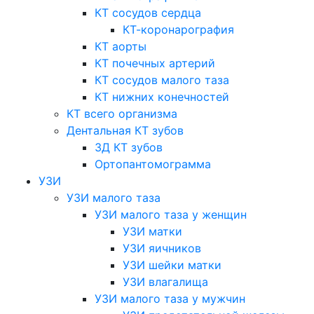
КТ сосудов сердца
КТ-коронарография
КТ аорты
КТ почечных артерий
КТ сосудов малого таза
КТ нижних конечностей
КТ всего организма
Дентальная КТ зубов
3Д КТ зубов
Ортопантомограмма
УЗИ
УЗИ малого таза
УЗИ малого таза у женщин
УЗИ матки
УЗИ яичников
УЗИ шейки матки
УЗИ влагалища
УЗИ малого таза у мужчин