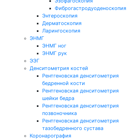
Эзофагоскопия
Фиброгастродуоденоскопия
Энтероскопия
Дерматоскопия
Ларингоскопия
ЭНМГ
ЭНМГ ног
ЭНМГ рук
ЭЭГ
Денситометрия костей
Рентгеновская денситометрия
бедренной кости
Рентгеновская денситометрия
шейки бедра
Рентгеновская денситометрия
позвоночника
Рентгеновская денситометрия
тазобедренного сустава
Коронарография