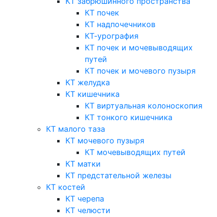
КТ забрюшинного пространства
КТ почек
КТ надпочечников
КТ-урография
КТ почек и мочевыводящих
путей
КТ почек и мочевого пузыря
КТ желудка
КТ кишечника
КТ виртуальная колоноскопия
КТ тонкого кишечника
КТ малого таза
КТ мочевого пузыря
КТ мочевыводящих путей
КТ матки
КТ предстательной железы
КТ костей
КТ черепа
КТ челюсти