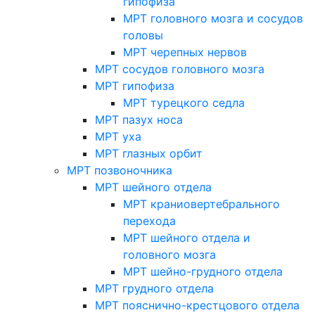
гипофиза
МРТ головного мозга и сосудов
головы
МРТ черепных нервов
МРТ сосудов головного мозга
МРТ гипофиза
МРТ турецкого седла
МРТ пазух носа
МРТ уха
МРТ глазных орбит
МРТ позвоночника
МРТ шейного отдела
МРТ краниовертебрального
перехода
МРТ шейного отдела и
головного мозга
МРТ шейно-грудного отдела
МРТ грудного отдела
МРТ пояснично-крестцового отдела