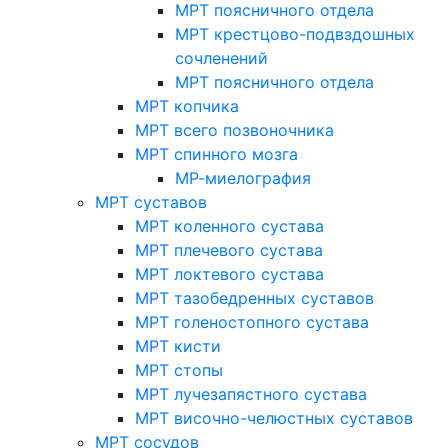
МРТ поясничного отдела
МРТ крестцово-подвздошных
сочленений
МРТ поясничного отдела
МРТ копчика
МРТ всего позвоночника
МРТ спинного мозга
МР-миелография
МРТ суставов
МРТ коленного сустава
МРТ плечевого сустава
МРТ локтевого сустава
МРТ тазобедренных суставов
МРТ голеностопного сустава
МРТ кисти
МРТ стопы
МРТ лучезапястного сустава
МРТ височно-челюстных суставов
МРТ сосудов