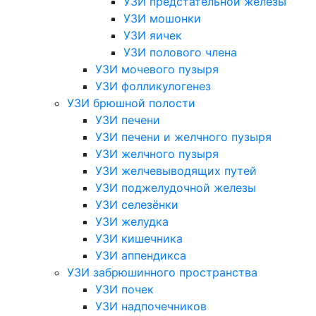
УЗИ предстательной железы
УЗИ мошонки
УЗИ яичек
УЗИ полового члена
УЗИ мочевого пузыря
УЗИ фолликулогенез
УЗИ брюшной полости
УЗИ печени
УЗИ печени и желчного пузыря
УЗИ желчного пузыря
УЗИ желчевыводящих путей
УЗИ поджелудочной железы
УЗИ селезёнки
УЗИ желудка
УЗИ кишечника
УЗИ аппендикса
УЗИ забрюшинного пространства
УЗИ почек
УЗИ надпочечников