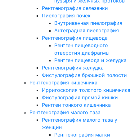
пузыря и желчных протоков
Рентгенография селезенки
Пиелография почек
Внутривенная пиелография
Антеградная пиелография
Рентгенография пищевода
Рентген пищеводного
отверстия диафрагмы
Рентген пищевода и желудка
Рентгенография желудка
Фистулография брюшной полости
Рентгенография кишечника
Ирригоскопия толстого кишечника
Фистулография прямой кишки
Рентген тонкого кишечника
Рентгенография малого таза
Рентгенография малого таза у
женщин
Рентгенография матки