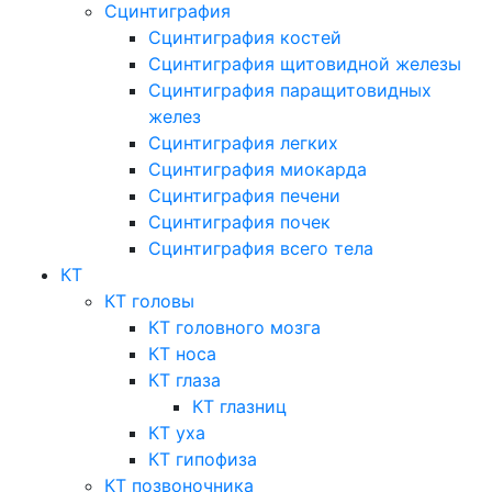
Сцинтиграфия
Сцинтиграфия костей
Сцинтиграфия щитовидной железы
Сцинтиграфия паращитовидных
желез
Сцинтиграфия легких
Сцинтиграфия миокарда
Сцинтиграфия печени
Сцинтиграфия почек
Сцинтиграфия всего тела
КТ
КТ головы
КТ головного мозга
КТ носа
КТ глаза
КТ глазниц
КТ уха
КТ гипофиза
КТ позвоночника