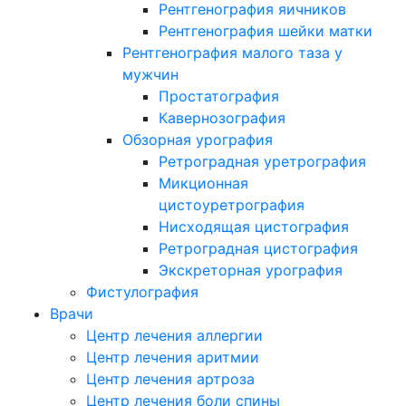
Рентгенография яичников
Рентгенография шейки матки
Рентгенография малого таза у
мужчин
Простатография
Кавернозография
Обзорная урография
Ретроградная уретрография
Микционная
цистоуретрография
Нисходящая цистография
Ретроградная цистография
Экскреторная урография
Фистулография
Врачи
Центр лечения аллергии
Центр лечения аритмии
Центр лечения артроза
Центр лечения боли спины