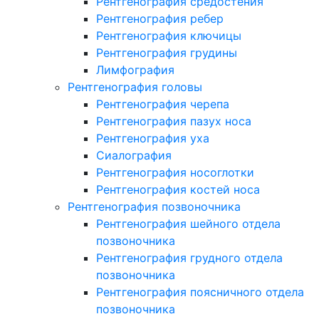
Рентгенография средостения
Рентгенография ребер
Рентгенография ключицы
Рентгенография грудины
Лимфография
Рентгенография головы
Рентгенография черепа
Рентгенография пазух носа
Рентгенография уха
Сиалография
Рентгенография носоглотки
Рентгенография костей носа
Рентгенография позвоночника
Рентгенография шейного отдела
позвоночника
Рентгенография грудного отдела
позвоночника
Рентгенография поясничного отдела
позвоночника