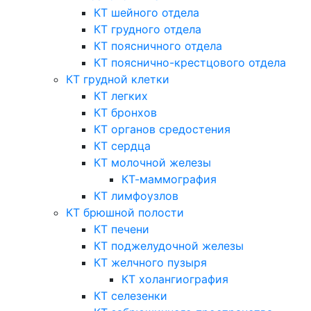
КТ шейного отдела
КТ грудного отдела
КТ поясничного отдела
КТ пояснично-крестцового отдела
КТ грудной клетки
КТ легких
КТ бронхов
КТ органов средостения
КТ сердца
КТ молочной железы
КТ-маммография
КТ лимфоузлов
КТ брюшной полости
КТ печени
КТ поджелудочной железы
КТ желчного пузыря
КТ холангиография
КТ селезенки