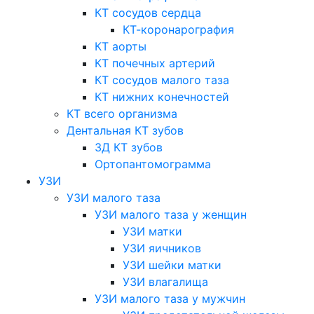
КТ сосудов сердца
КТ-коронарография
КТ аорты
КТ почечных артерий
КТ сосудов малого таза
КТ нижних конечностей
КТ всего организма
Дентальная КТ зубов
3Д КТ зубов
Ортопантомограмма
УЗИ
УЗИ малого таза
УЗИ малого таза у женщин
УЗИ матки
УЗИ яичников
УЗИ шейки матки
УЗИ влагалища
УЗИ малого таза у мужчин