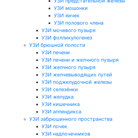
УЗИ предстательной железы
УЗИ мошонки
УЗИ яичек
УЗИ полового члена
УЗИ мочевого пузыря
УЗИ фолликулогенез
УЗИ брюшной полости
УЗИ печени
УЗИ печени и желчного пузыря
УЗИ желчного пузыря
УЗИ желчевыводящих путей
УЗИ поджелудочной железы
УЗИ селезёнки
УЗИ желудка
УЗИ кишечника
УЗИ аппендикса
УЗИ забрюшинного пространства
УЗИ почек
УЗИ надпочечников