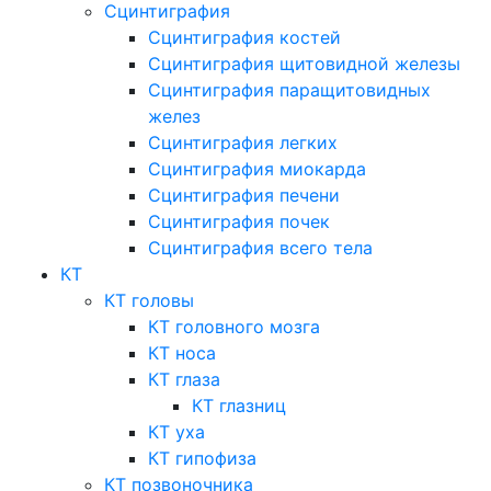
Сцинтиграфия
Сцинтиграфия костей
Сцинтиграфия щитовидной железы
Сцинтиграфия паращитовидных
желез
Сцинтиграфия легких
Сцинтиграфия миокарда
Сцинтиграфия печени
Сцинтиграфия почек
Сцинтиграфия всего тела
КТ
КТ головы
КТ головного мозга
КТ носа
КТ глаза
КТ глазниц
КТ уха
КТ гипофиза
КТ позвоночника