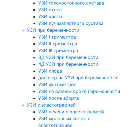
УЗИ голеностопного сустава
УЗИ стопы
УЗИ кисти
УЗИ лучезапястного сустава
УЗИ при беременности
УЗИ I триместра
УЗИ II триместра
УЗИ III триместра
3Д УЗИ при беременности
4Д УЗИ при беременности
УЗИ плода
допплер на УЗИ при беременности
УЗИ фетометрия
УЗИ на раннем сроке беременности
УЗИ после аборта
УЗИ с эластографией
УЗИ печени с эластографией
УЗИ молочных желез с
эластографией