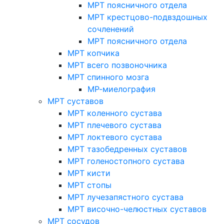
МРТ поясничного отдела
МРТ крестцово-подвздошных
сочленений
МРТ поясничного отдела
МРТ копчика
МРТ всего позвоночника
МРТ спинного мозга
МР-миелография
МРТ суставов
МРТ коленного сустава
МРТ плечевого сустава
МРТ локтевого сустава
МРТ тазобедренных суставов
МРТ голеностопного сустава
МРТ кисти
МРТ стопы
МРТ лучезапястного сустава
МРТ височно-челюстных суставов
МРТ сосудов