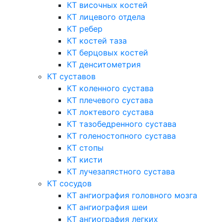
КТ височных костей
КТ лицевого отдела
КТ ребер
КТ костей таза
КТ берцовых костей
КТ денситометрия
КТ суставов
КТ коленного сустава
КТ плечевого сустава
КТ локтевого сустава
КТ тазобедренного сустава
КТ голеностопного сустава
КТ стопы
КТ кисти
КТ лучезапястного сустава
КТ сосудов
КТ ангиография головного мозга
КТ ангиография шеи
КТ ангиография легких