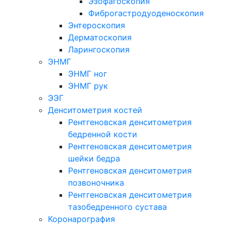
Эзофагоскопия
Фиброгастродуоденоскопия
Энтероскопия
Дерматоскопия
Ларингоскопия
ЭНМГ
ЭНМГ ног
ЭНМГ рук
ЭЭГ
Денситометрия костей
Рентгеновская денситометрия
бедренной кости
Рентгеновская денситометрия
шейки бедра
Рентгеновская денситометрия
позвоночника
Рентгеновская денситометрия
тазобедренного сустава
Коронарография