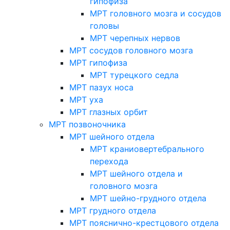
гипофиза
МРТ головного мозга и сосудов
головы
МРТ черепных нервов
МРТ сосудов головного мозга
МРТ гипофиза
МРТ турецкого седла
МРТ пазух носа
МРТ уха
МРТ глазных орбит
МРТ позвоночника
МРТ шейного отдела
МРТ краниовертебрального
перехода
МРТ шейного отдела и
головного мозга
МРТ шейно-грудного отдела
МРТ грудного отдела
МРТ пояснично-крестцового отдела