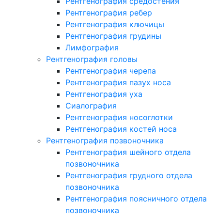
Рентгенография средостения
Рентгенография ребер
Рентгенография ключицы
Рентгенография грудины
Лимфография
Рентгенография головы
Рентгенография черепа
Рентгенография пазух носа
Рентгенография уха
Сиалография
Рентгенография носоглотки
Рентгенография костей носа
Рентгенография позвоночника
Рентгенография шейного отдела
позвоночника
Рентгенография грудного отдела
позвоночника
Рентгенография поясничного отдела
позвоночника