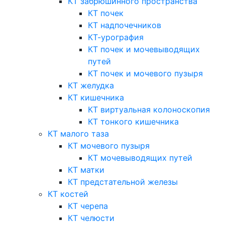
КТ забрюшинного пространства
КТ почек
КТ надпочечников
КТ-урография
КТ почек и мочевыводящих
путей
КТ почек и мочевого пузыря
КТ желудка
КТ кишечника
КТ виртуальная колоноскопия
КТ тонкого кишечника
КТ малого таза
КТ мочевого пузыря
КТ мочевыводящих путей
КТ матки
КТ предстательной железы
КТ костей
КТ черепа
КТ челюсти