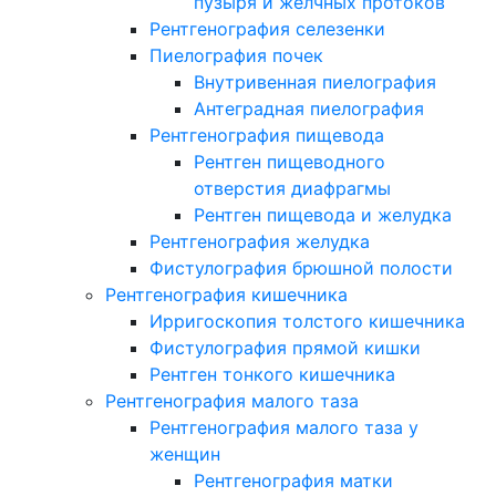
пузыря и желчных протоков
Рентгенография селезенки
Пиелография почек
Внутривенная пиелография
Антеградная пиелография
Рентгенография пищевода
Рентген пищеводного
отверстия диафрагмы
Рентген пищевода и желудка
Рентгенография желудка
Фистулография брюшной полости
Рентгенография кишечника
Ирригоскопия толстого кишечника
Фистулография прямой кишки
Рентген тонкого кишечника
Рентгенография малого таза
Рентгенография малого таза у
женщин
Рентгенография матки