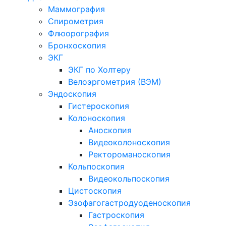
Маммография
Спирометрия
Флюорография
Бронхоскопия
ЭКГ
ЭКГ по Холтеру
Велоэргометрия (ВЭМ)
Эндоскопия
Гистероскопия
Колоноскопия
Аноскопия
Видеоколоноскопия
Ректороманоскопия
Кольпоскопия
Видеокольпоскопия
Цистоскопия
Эзофагогастродуоденоскопия
Гастроскопия