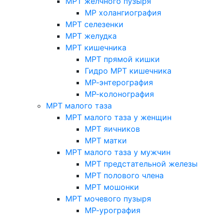
МРТ желчного пузыря
МР холангиография
МРТ селезенки
МРТ желудка
МРТ кишечника
МРТ прямой кишки
Гидро МРТ кишечника
МР-энтерография
МР-колонография
МРТ малого таза
МРТ малого таза у женщин
МРТ яичников
МРТ матки
МРТ малого таза у мужчин
МРТ предстательной железы
МРТ полового члена
МРТ мошонки
МРТ мочевого пузыря
МР-урография