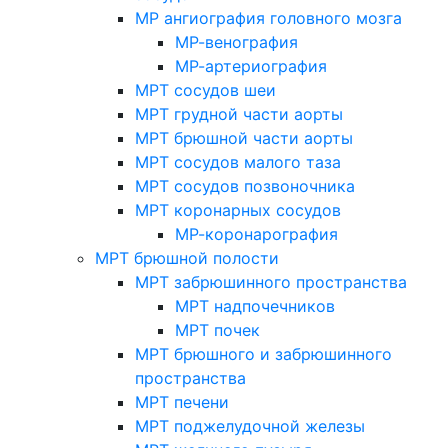
МР ангиография головного мозга
МР-венография
МР-артериография
МРТ сосудов шеи
МРТ грудной части аорты
МРТ брюшной части аорты
МРТ сосудов малого таза
МРТ сосудов позвоночника
МРТ коронарных сосудов
МР-коронарография
МРТ брюшной полости
МРТ забрюшинного пространства
МРТ надпочечников
МРТ почек
МРТ брюшного и забрюшинного
пространства
МРТ печени
МРТ поджелудочной железы