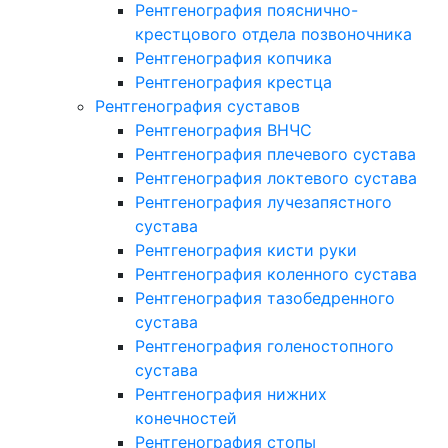
Рентгенография пояснично-
крестцового отдела позвоночника
Рентгенография копчика
Рентгенография крестца
Рентгенография суставов
Рентгенография ВНЧС
Рентгенография плечевого сустава
Рентгенография локтевого сустава
Рентгенография лучезапястного
сустава
Рентгенография кисти руки
Рентгенография коленного сустава
Рентгенография тазобедренного
сустава
Рентгенография голеностопного
сустава
Рентгенография нижних
конечностей
Рентгенография стопы