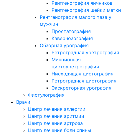
Рентгенография яичников
Рентгенография шейки матки
Рентгенография малого таза у
мужчин
Простатография
Кавернозография
Обзорная урография
Ретроградная уретрография
Микционная
цистоуретрография
Нисходящая цистография
Ретроградная цистография
Экскреторная урография
Фистулография
Врачи
Центр лечения аллергии
Центр лечения аритмии
Центр лечения артроза
Центр лечения боли спины