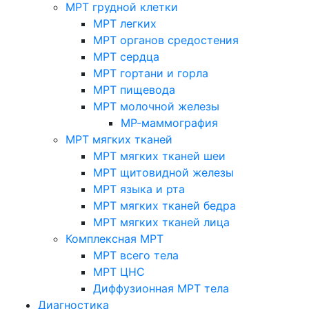
МРТ грудной клетки
МРТ легких
МРТ органов средостения
МРТ сердца
МРТ гортани и горла
МРТ пищевода
МРТ молочной железы
МР-маммография
МРТ мягких тканей
МРТ мягких тканей шеи
МРТ щитовидной железы
МРТ языка и рта
МРТ мягких тканей бедра
МРТ мягких тканей лица
Комплексная МРТ
МРТ всего тела
МРТ ЦНС
Диффузионная МРТ тела
Диагностика