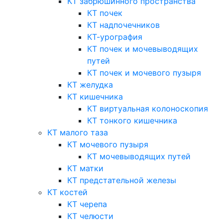
КТ забрюшинного пространства
КТ почек
КТ надпочечников
КТ-урография
КТ почек и мочевыводящих
путей
КТ почек и мочевого пузыря
КТ желудка
КТ кишечника
КТ виртуальная колоноскопия
КТ тонкого кишечника
КТ малого таза
КТ мочевого пузыря
КТ мочевыводящих путей
КТ матки
КТ предстательной железы
КТ костей
КТ черепа
КТ челюсти