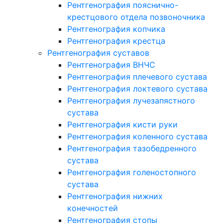
Рентгенография пояснично-
крестцового отдела позвоночника
Рентгенография копчика
Рентгенография крестца
Рентгенография суставов
Рентгенография ВНЧС
Рентгенография плечевого сустава
Рентгенография локтевого сустава
Рентгенография лучезапястного
сустава
Рентгенография кисти руки
Рентгенография коленного сустава
Рентгенография тазобедренного
сустава
Рентгенография голеностопного
сустава
Рентгенография нижних
конечностей
Рентгенография стопы