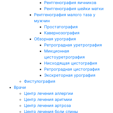
Рентгенография яичников
Рентгенография шейки матки
Рентгенография малого таза у
мужчин
Простатография
Кавернозография
Обзорная урография
Ретроградная уретрография
Микционная
цистоуретрография
Нисходящая цистография
Ретроградная цистография
Экскреторная урография
Фистулография
Врачи
Центр лечения аллергии
Центр лечения аритмии
Центр лечения артроза
Центр лечения боли спины