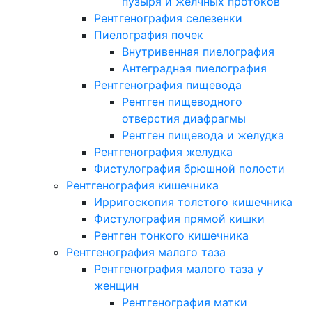
пузыря и желчных протоков
Рентгенография селезенки
Пиелография почек
Внутривенная пиелография
Антеградная пиелография
Рентгенография пищевода
Рентген пищеводного
отверстия диафрагмы
Рентген пищевода и желудка
Рентгенография желудка
Фистулография брюшной полости
Рентгенография кишечника
Ирригоскопия толстого кишечника
Фистулография прямой кишки
Рентген тонкого кишечника
Рентгенография малого таза
Рентгенография малого таза у
женщин
Рентгенография матки