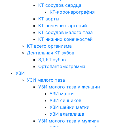
КТ сосудов сердца
КТ-коронарография
КТ аорты
КТ почечных артерий
КТ сосудов малого таза
КТ нижних конечностей
КТ всего организма
Дентальная КТ зубов
3Д КТ зубов
Ортопантомограмма
УЗИ
УЗИ малого таза
УЗИ малого таза у женщин
УЗИ матки
УЗИ яичников
УЗИ шейки матки
УЗИ влагалища
УЗИ малого таза у мужчин