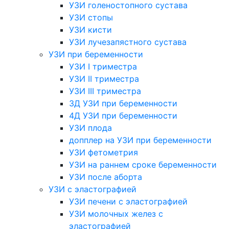
УЗИ голеностопного сустава
УЗИ стопы
УЗИ кисти
УЗИ лучезапястного сустава
УЗИ при беременности
УЗИ I триместра
УЗИ II триместра
УЗИ III триместра
3Д УЗИ при беременности
4Д УЗИ при беременности
УЗИ плода
допплер на УЗИ при беременности
УЗИ фетометрия
УЗИ на раннем сроке беременности
УЗИ после аборта
УЗИ с эластографией
УЗИ печени с эластографией
УЗИ молочных желез с
эластографией