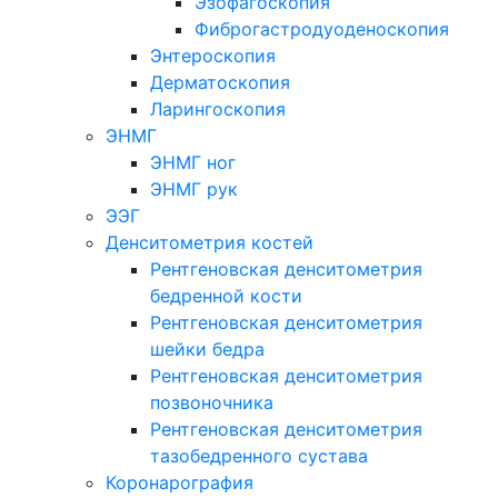
Эзофагоскопия
Фиброгастродуоденоскопия
Энтероскопия
Дерматоскопия
Ларингоскопия
ЭНМГ
ЭНМГ ног
ЭНМГ рук
ЭЭГ
Денситометрия костей
Рентгеновская денситометрия
бедренной кости
Рентгеновская денситометрия
шейки бедра
Рентгеновская денситометрия
позвоночника
Рентгеновская денситометрия
тазобедренного сустава
Коронарография