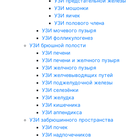
УЗИ предстательной железы
УЗИ мошонки
УЗИ яичек
УЗИ полового члена
УЗИ мочевого пузыря
УЗИ фолликулогенез
УЗИ брюшной полости
УЗИ печени
УЗИ печени и желчного пузыря
УЗИ желчного пузыря
УЗИ желчевыводящих путей
УЗИ поджелудочной железы
УЗИ селезёнки
УЗИ желудка
УЗИ кишечника
УЗИ аппендикса
УЗИ забрюшинного пространства
УЗИ почек
УЗИ надпочечников