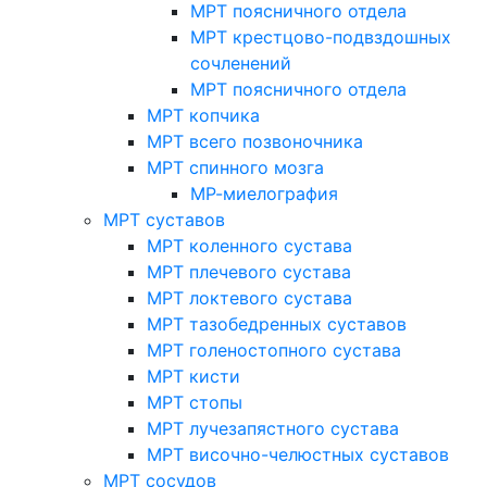
МРТ поясничного отдела
МРТ крестцово-подвздошных
сочленений
МРТ поясничного отдела
МРТ копчика
МРТ всего позвоночника
МРТ спинного мозга
МР-миелография
МРТ суставов
МРТ коленного сустава
МРТ плечевого сустава
МРТ локтевого сустава
МРТ тазобедренных суставов
МРТ голеностопного сустава
МРТ кисти
МРТ стопы
МРТ лучезапястного сустава
МРТ височно-челюстных суставов
МРТ сосудов