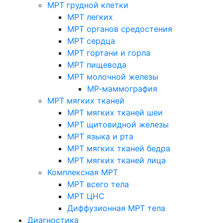
МРТ грудной клетки
МРТ легких
МРТ органов средостения
МРТ сердца
МРТ гортани и горла
МРТ пищевода
МРТ молочной железы
МР-маммография
МРТ мягких тканей
МРТ мягких тканей шеи
МРТ щитовидной железы
МРТ языка и рта
МРТ мягких тканей бедра
МРТ мягких тканей лица
Комплексная МРТ
МРТ всего тела
МРТ ЦНС
Диффузионная МРТ тела
Диагностика