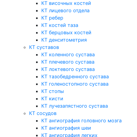
КТ височных костей
КТ лицевого отдела
КТ ребер
КТ костей таза
КТ берцовых костей
КТ денситометрия
КТ суставов
КТ коленного сустава
КТ плечевого сустава
КТ локтевого сустава
КТ тазобедренного сустава
КТ голеностопного сустава
КТ стопы
КТ кисти
КТ лучезапястного сустава
КТ сосудов
КТ ангиография головного мозга
КТ ангиография шеи
КТ ангиография легких