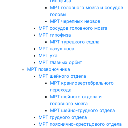
гипофиза
МРТ головного мозга и сосудов
головы
МРТ черепных нервов
МРТ сосудов головного мозга
МРТ гипофиза
МРТ турецкого седла
МРТ пазух носа
МРТ уха
МРТ глазных орбит
МРТ позвоночника
МРТ шейного отдела
МРТ краниовертебрального
перехода
МРТ шейного отдела и
головного мозга
МРТ шейно-грудного отдела
МРТ грудного отдела
МРТ пояснично-крестцового отдела