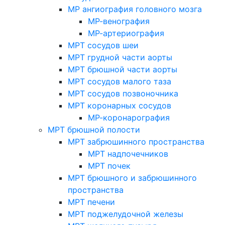
МР ангиография головного мозга
МР-венография
МР-артериография
МРТ сосудов шеи
МРТ грудной части аорты
МРТ брюшной части аорты
МРТ сосудов малого таза
МРТ сосудов позвоночника
МРТ коронарных сосудов
МР-коронарография
МРТ брюшной полости
МРТ забрюшинного пространства
МРТ надпочечников
МРТ почек
МРТ брюшного и забрюшинного
пространства
МРТ печени
МРТ поджелудочной железы