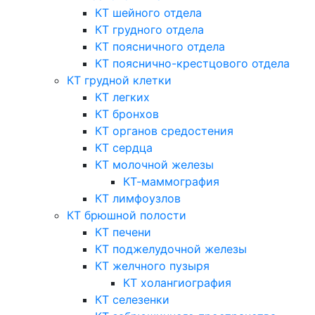
КТ шейного отдела
КТ грудного отдела
КТ поясничного отдела
КТ пояснично-крестцового отдела
КТ грудной клетки
КТ легких
КТ бронхов
КТ органов средостения
КТ сердца
КТ молочной железы
КТ-маммография
КТ лимфоузлов
КТ брюшной полости
КТ печени
КТ поджелудочной железы
КТ желчного пузыря
КТ холангиография
КТ селезенки