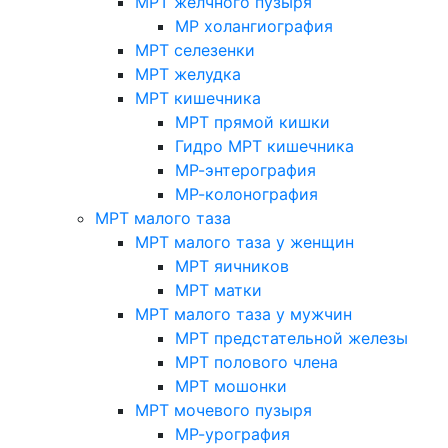
МРТ желчного пузыря
МР холангиография
МРТ селезенки
МРТ желудка
МРТ кишечника
МРТ прямой кишки
Гидро МРТ кишечника
МР-энтерография
МР-колонография
МРТ малого таза
МРТ малого таза у женщин
МРТ яичников
МРТ матки
МРТ малого таза у мужчин
МРТ предстательной железы
МРТ полового члена
МРТ мошонки
МРТ мочевого пузыря
МР-урография