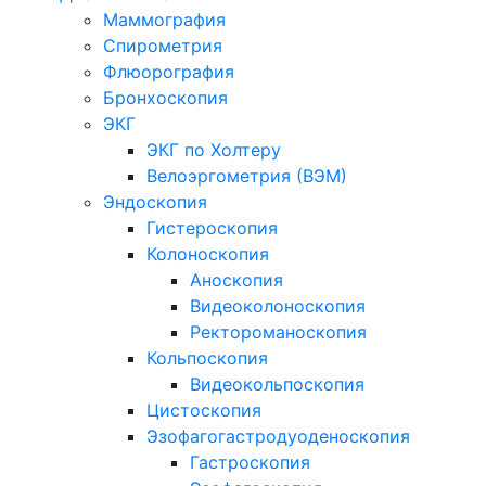
Маммография
Спирометрия
Флюорография
Бронхоскопия
ЭКГ
ЭКГ по Холтеру
Велоэргометрия (ВЭМ)
Эндоскопия
Гистероскопия
Колоноскопия
Аноскопия
Видеоколоноскопия
Ректороманоскопия
Кольпоскопия
Видеокольпоскопия
Цистоскопия
Эзофагогастродуоденоскопия
Гастроскопия