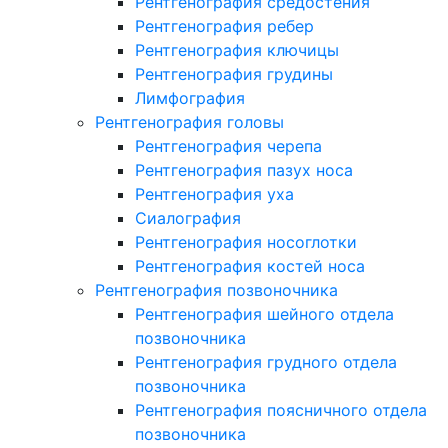
Рентгенография средостения
Рентгенография ребер
Рентгенография ключицы
Рентгенография грудины
Лимфография
Рентгенография головы
Рентгенография черепа
Рентгенография пазух носа
Рентгенография уха
Сиалография
Рентгенография носоглотки
Рентгенография костей носа
Рентгенография позвоночника
Рентгенография шейного отдела
позвоночника
Рентгенография грудного отдела
позвоночника
Рентгенография поясничного отдела
позвоночника