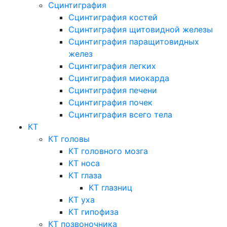
Сцинтиграфия
Сцинтиграфия костей
Сцинтиграфия щитовидной железы
Сцинтиграфия паращитовидных
желез
Сцинтиграфия легких
Сцинтиграфия миокарда
Сцинтиграфия печени
Сцинтиграфия почек
Сцинтиграфия всего тела
КТ
КТ головы
КТ головного мозга
КТ носа
КТ глаза
КТ глазниц
КТ уха
КТ гипофиза
КТ позвоночника