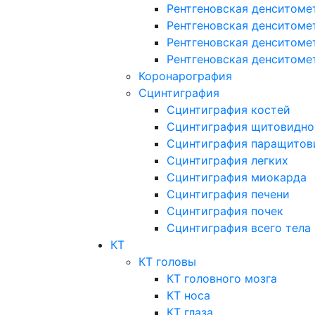
Рентгеновская денситоме
Рентгеновская денситоме
Рентгеновская денситоме
Рентгеновская денситоме
Коронарография
Сцинтиграфия
Сцинтиграфия костей
Сцинтиграфия щитовидно
Сцинтиграфия паращитов
Сцинтиграфия легких
Сцинтиграфия миокарда
Сцинтиграфия печени
Сцинтиграфия почек
Сцинтиграфия всего тела
КТ
КТ головы
КТ головного мозга
КТ носа
КТ глаза