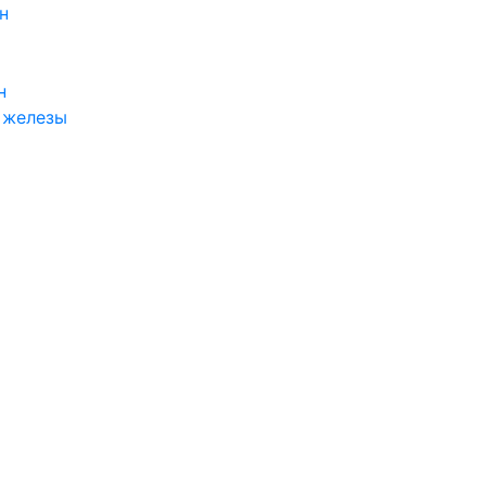
н
н
 железы