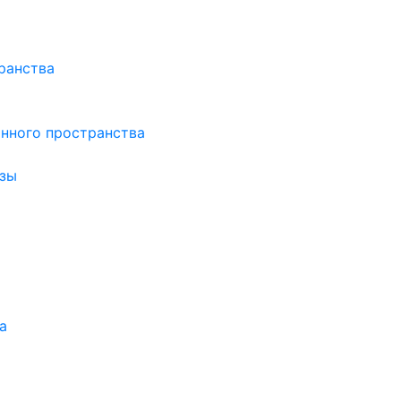
ранства
нного пространства
зы
а