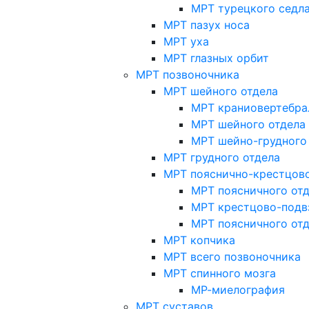
МРТ турецкого седл
МРТ пазух носа
МРТ уха
МРТ глазных орбит
МРТ позвоночника
МРТ шейного отдела
МРТ краниовертебра
МРТ шейного отдела 
МРТ шейно-грудного
МРТ грудного отдела
МРТ пояснично-крестцово
МРТ поясничного от
МРТ крестцово-подв
МРТ поясничного от
МРТ копчика
МРТ всего позвоночника
МРТ спинного мозга
МР-миелография
МРТ суставов