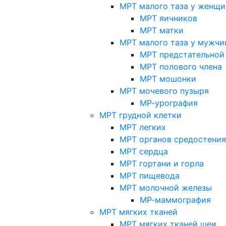
МРТ малого таза у женщи
МРТ яичников
МРТ матки
МРТ малого таза у мужчи
МРТ предстательной
МРТ полового члена
МРТ мошонки
МРТ мочевого пузыря
МР-урография
МРТ грудной клетки
МРТ легких
МРТ органов средостения
МРТ сердца
МРТ гортани и горла
МРТ пищевода
МРТ молочной железы
МР-маммография
МРТ мягких тканей
МРТ мягких тканей шеи