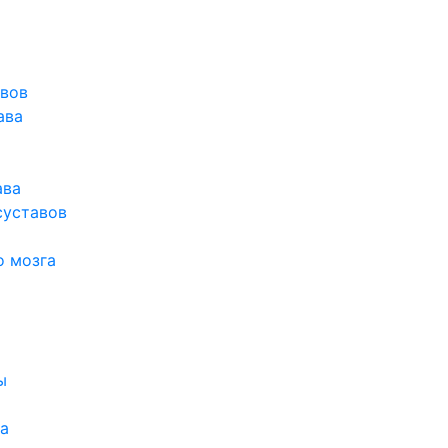
авов
ава
ава
суставов
о мозга
ы
а