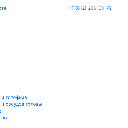
рте
+7 (812) 209-00-79
 и гипофиза
 и сосудов головы
в
озга