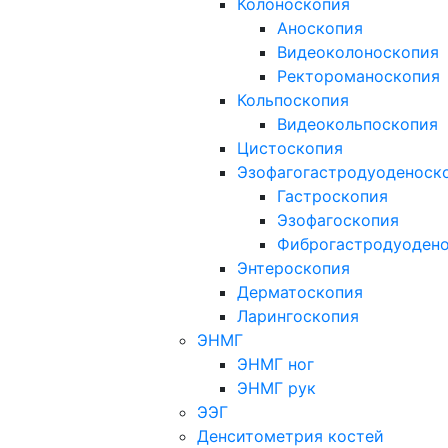
Колоноскопия
Аноскопия
Видеоколоноскопия
Ректороманоскопия
Кольпоскопия
Видеокольпоскопия
Цистоскопия
Эзофагогастродуоденоск
Гастроскопия
Эзофагоскопия
Фиброгастродуоден
Энтероскопия
Дерматоскопия
Ларингоскопия
ЭНМГ
ЭНМГ ног
ЭНМГ рук
ЭЭГ
Денситометрия костей