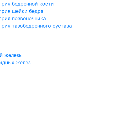
трия бедренной кости
трия шейки бедра
трия позвоночника
трия тазобедренного сустава
й железы
идных желез