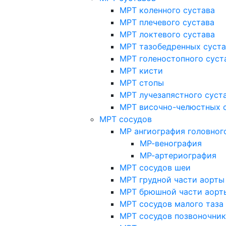
МРТ коленного сустава
МРТ плечевого сустава
МРТ локтевого сустава
МРТ тазобедренных суст
МРТ голеностопного суст
МРТ кисти
МРТ стопы
МРТ лучезапястного суст
МРТ височно-челюстных 
МРТ сосудов
МР ангиография головног
МР-венография
МР-артериография
МРТ сосудов шеи
МРТ грудной части аорты
МРТ брюшной части аорт
МРТ сосудов малого таза
МРТ сосудов позвоночник