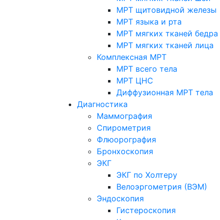
МРТ щитовидной железы
МРТ языка и рта
МРТ мягких тканей бедра
МРТ мягких тканей лица
Комплексная МРТ
МРТ всего тела
МРТ ЦНС
Диффузионная МРТ тела
Диагностика
Маммография
Спирометрия
Флюорография
Бронхоскопия
ЭКГ
ЭКГ по Холтеру
Велоэргометрия (ВЭМ)
Эндоскопия
Гистероскопия