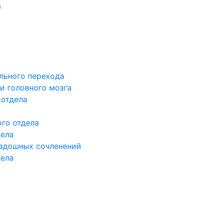
а
льного перехода
и головного мозга
 отдела
го отдела
дела
здошных сочленений
дела