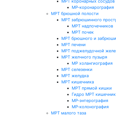
МРТ коронарных сосудов
МР-коронарография
МРТ брюшной полости
МРТ забрюшинного прост
МРТ надпочечников
МРТ почек
МРТ брюшного и забрюши
МРТ печени
МРТ поджелудочной желе
МРТ желчного пузыря
МР холангиография
МРТ селезенки
МРТ желудка
МРТ кишечника
МРТ прямой кишки
Гидро МРТ кишечник
МР-энтерография
МР-колонография
МРТ малого таза