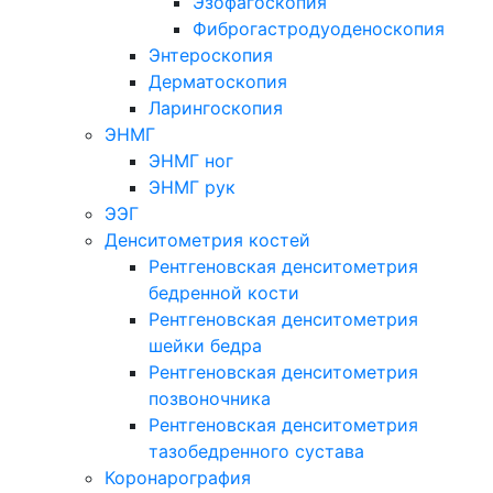
Эзофагоскопия
Фиброгастродуоденоскопия
Энтероскопия
Дерматоскопия
Ларингоскопия
ЭНМГ
ЭНМГ ног
ЭНМГ рук
ЭЭГ
Денситометрия костей
Рентгеновская денситометрия
бедренной кости
Рентгеновская денситометрия
шейки бедра
Рентгеновская денситометрия
позвоночника
Рентгеновская денситометрия
тазобедренного сустава
Коронарография