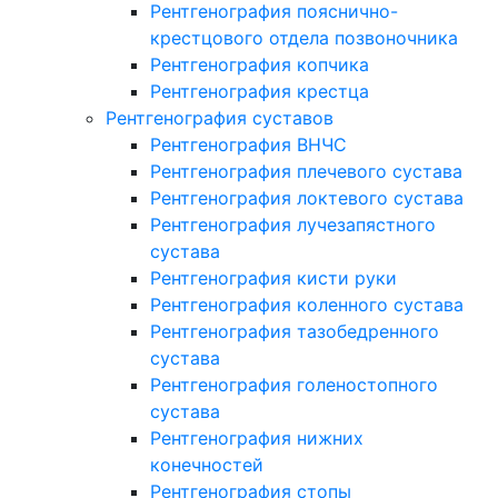
Рентгенография пояснично-
крестцового отдела позвоночника
Рентгенография копчика
Рентгенография крестца
Рентгенография суставов
Рентгенография ВНЧС
Рентгенография плечевого сустава
Рентгенография локтевого сустава
Рентгенография лучезапястного
сустава
Рентгенография кисти руки
Рентгенография коленного сустава
Рентгенография тазобедренного
сустава
Рентгенография голеностопного
сустава
Рентгенография нижних
конечностей
Рентгенография стопы