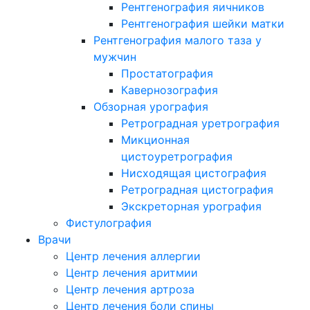
Рентгенография яичников
Рентгенография шейки матки
Рентгенография малого таза у
мужчин
Простатография
Кавернозография
Обзорная урография
Ретроградная уретрография
Микционная
цистоуретрография
Нисходящая цистография
Ретроградная цистография
Экскреторная урография
Фистулография
Врачи
Центр лечения аллергии
Центр лечения аритмии
Центр лечения артроза
Центр лечения боли спины