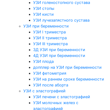
УЗИ голеностопного сустава
УЗИ стопы
УЗИ кисти
УЗИ лучезапястного сустава
УЗИ при беременности
УЗИ I триместра
УЗИ II триместра
УЗИ III триместра
3Д УЗИ при беременности
4Д УЗИ при беременности
УЗИ плода
допплер на УЗИ при беременности
УЗИ фетометрия
УЗИ на раннем сроке беременности
УЗИ после аборта
УЗИ с эластографией
УЗИ печени с эластографией
УЗИ молочных желез с
эластографией