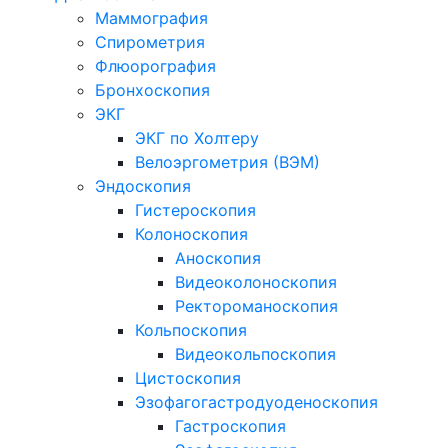
Маммография
Спирометрия
Флюорография
Бронхоскопия
ЭКГ
ЭКГ по Холтеру
Велоэргометрия (ВЭМ)
Эндоскопия
Гистероскопия
Колоноскопия
Аноскопия
Видеоколоноскопия
Ректороманоскопия
Кольпоскопия
Видеокольпоскопия
Цистоскопия
Эзофагогастродуоденоскопия
Гастроскопия