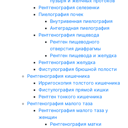
пузыря и желчных протоков
Рентгенография селезенки
Пиелография почек
Внутривенная пиелография
Антеградная пиелография
Рентгенография пищевода
Рентген пищеводного
отверстия диафрагмы
Рентген пищевода и желудка
Рентгенография желудка
Фистулография брюшной полости
Рентгенография кишечника
Ирригоскопия толстого кишечника
Фистулография прямой кишки
Рентген тонкого кишечника
Рентгенография малого таза
Рентгенография малого таза у
женщин
Рентгенография матки