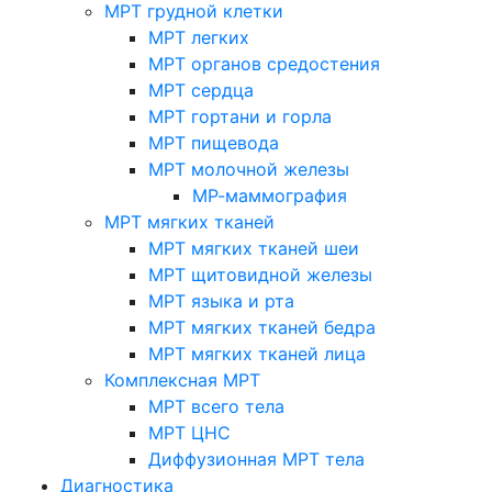
МРТ грудной клетки
МРТ легких
МРТ органов средостения
МРТ сердца
МРТ гортани и горла
МРТ пищевода
МРТ молочной железы
МР-маммография
МРТ мягких тканей
МРТ мягких тканей шеи
МРТ щитовидной железы
МРТ языка и рта
МРТ мягких тканей бедра
МРТ мягких тканей лица
Комплексная МРТ
МРТ всего тела
МРТ ЦНС
Диффузионная МРТ тела
Диагностика