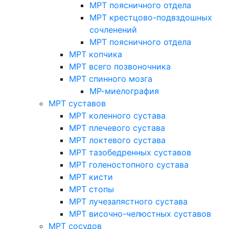
МРТ поясничного отдела
МРТ крестцово-подвздошных
сочленений
МРТ поясничного отдела
МРТ копчика
МРТ всего позвоночника
МРТ спинного мозга
МР-миелография
МРТ суставов
МРТ коленного сустава
МРТ плечевого сустава
МРТ локтевого сустава
МРТ тазобедренных суставов
МРТ голеностопного сустава
МРТ кисти
МРТ стопы
МРТ лучезапястного сустава
МРТ височно-челюстных суставов
МРТ сосудов