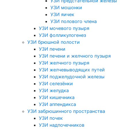
УЗИ предстательной железы
УЗИ мошонки
УЗИ яичек
УЗИ полового члена
УЗИ мочевого пузыря
УЗИ фолликулогенез
УЗИ брюшной полости
УЗИ печени
УЗИ печени и желчного пузыря
УЗИ желчного пузыря
УЗИ желчевыводящих путей
УЗИ поджелудочной железы
УЗИ селезёнки
УЗИ желудка
УЗИ кишечника
УЗИ аппендикса
УЗИ забрюшинного пространства
УЗИ почек
УЗИ надпочечников