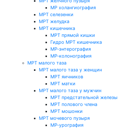
МРТ желчного пузыря
МР холангиография
МРТ селезенки
МРТ желудка
МРТ кишечника
МРТ прямой кишки
Гидро МРТ кишечника
МР-энтерография
МР-колонография
МРТ малого таза
МРТ малого таза у женщин
МРТ яичников
МРТ матки
МРТ малого таза у мужчин
МРТ предстательной железы
МРТ полового члена
МРТ мошонки
МРТ мочевого пузыря
МР-урография