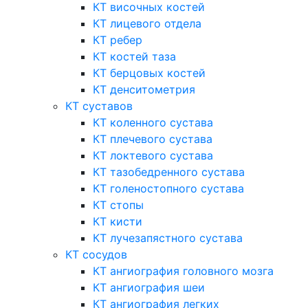
КТ височных костей
КТ лицевого отдела
КТ ребер
КТ костей таза
КТ берцовых костей
КТ денситометрия
КТ суставов
КТ коленного сустава
КТ плечевого сустава
КТ локтевого сустава
КТ тазобедренного сустава
КТ голеностопного сустава
КТ стопы
КТ кисти
КТ лучезапястного сустава
КТ сосудов
КТ ангиография головного мозга
КТ ангиография шеи
КТ ангиография легких