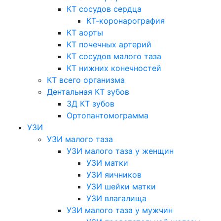
КТ сосудов сердца
КТ-коронарография
КТ аорты
КТ почечных артерий
КТ сосудов малого таза
КТ нижних конечностей
КТ всего организма
Дентальная КТ зубов
3Д КТ зубов
Ортопантомограмма
УЗИ
УЗИ малого таза
УЗИ малого таза у женщин
УЗИ матки
УЗИ яичников
УЗИ шейки матки
УЗИ влагалища
УЗИ малого таза у мужчин