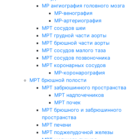
МР ангиография головного мозга
МР-венография
МР-артериография
МРТ сосудов шеи
МРТ грудной части аорты
МРТ брюшной части аорты
МРТ сосудов малого таза
МРТ сосудов позвоночника
МРТ коронарных сосудов
МР-коронарография
МРТ брюшной полости
МРТ забрюшинного пространства
МРТ надпочечников
МРТ почек
МРТ брюшного и забрюшинного
пространства
МРТ печени
МРТ поджелудочной железы