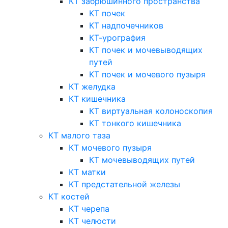
КТ забрюшинного пространства
КТ почек
КТ надпочечников
КТ-урография
КТ почек и мочевыводящих
путей
КТ почек и мочевого пузыря
КТ желудка
КТ кишечника
КТ виртуальная колоноскопия
КТ тонкого кишечника
КТ малого таза
КТ мочевого пузыря
КТ мочевыводящих путей
КТ матки
КТ предстательной железы
КТ костей
КТ черепа
КТ челюсти