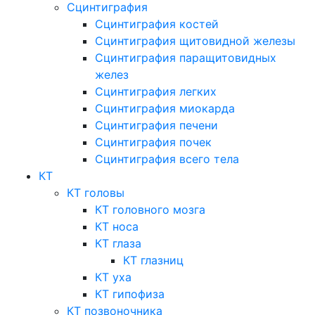
Сцинтиграфия
Сцинтиграфия костей
Сцинтиграфия щитовидной железы
Сцинтиграфия паращитовидных
желез
Сцинтиграфия легких
Сцинтиграфия миокарда
Сцинтиграфия печени
Сцинтиграфия почек
Сцинтиграфия всего тела
КТ
КТ головы
КТ головного мозга
КТ носа
КТ глаза
КТ глазниц
КТ уха
КТ гипофиза
КТ позвоночника