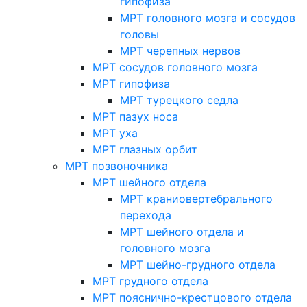
гипофиза
МРТ головного мозга и сосудов
головы
МРТ черепных нервов
МРТ сосудов головного мозга
МРТ гипофиза
МРТ турецкого седла
МРТ пазух носа
МРТ уха
МРТ глазных орбит
МРТ позвоночника
МРТ шейного отдела
МРТ краниовертебрального
перехода
МРТ шейного отдела и
головного мозга
МРТ шейно-грудного отдела
МРТ грудного отдела
МРТ пояснично-крестцового отдела