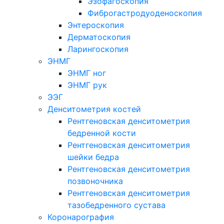
Эзофагоскопия
Фиброгастродуоденоскопия
Энтероскопия
Дерматоскопия
Ларингоскопия
ЭНМГ
ЭНМГ ног
ЭНМГ рук
ЭЭГ
Денситометрия костей
Рентгеновская денситометрия
бедренной кости
Рентгеновская денситометрия
шейки бедра
Рентгеновская денситометрия
позвоночника
Рентгеновская денситометрия
тазобедренного сустава
Коронарография