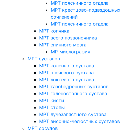
МРТ поясничного отдела
МРТ крестцово-подвздошных
сочленений
МРТ поясничного отдела
МРТ копчика
МРТ всего позвоночника
МРТ спинного мозга
МР-миелография
МРТ суставов
МРТ коленного сустава
МРТ плечевого сустава
МРТ локтевого сустава
МРТ тазобедренных суставов
МРТ голеностопного сустава
МРТ кисти
МРТ стопы
МРТ лучезапястного сустава
МРТ височно-челюстных суставов
МРТ сосудов