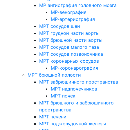
МР ангиография головного мозга
МР-венография
МР-артериография
МРТ сосудов шеи
МРТ грудной части аорты
МРТ брюшной части аорты
МРТ сосудов малого таза
МРТ сосудов позвоночника
МРТ коронарных сосудов
МР-коронарография
МРТ брюшной полости
МРТ забрюшинного пространства
МРТ надпочечников
МРТ почек
МРТ брюшного и забрюшинного
пространства
МРТ печени
МРТ поджелудочной железы