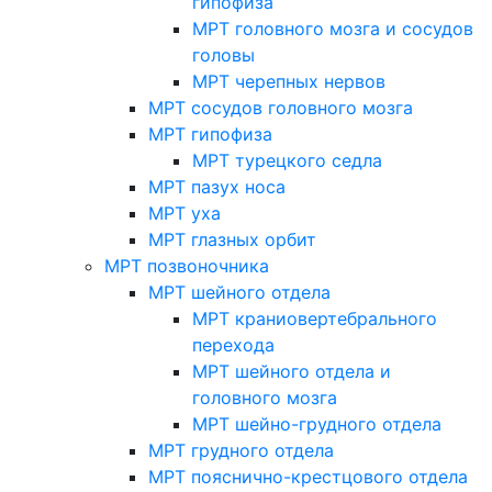
гипофиза
МРТ головного мозга и сосудов
головы
МРТ черепных нервов
МРТ сосудов головного мозга
МРТ гипофиза
МРТ турецкого седла
МРТ пазух носа
МРТ уха
МРТ глазных орбит
МРТ позвоночника
МРТ шейного отдела
МРТ краниовертебрального
перехода
МРТ шейного отдела и
головного мозга
МРТ шейно-грудного отдела
МРТ грудного отдела
МРТ пояснично-крестцового отдела