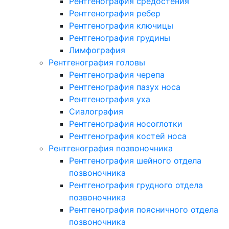
Рентгенография средостения
Рентгенография ребер
Рентгенография ключицы
Рентгенография грудины
Лимфография
Рентгенография головы
Рентгенография черепа
Рентгенография пазух носа
Рентгенография уха
Сиалография
Рентгенография носоглотки
Рентгенография костей носа
Рентгенография позвоночника
Рентгенография шейного отдела
позвоночника
Рентгенография грудного отдела
позвоночника
Рентгенография поясничного отдела
позвоночника