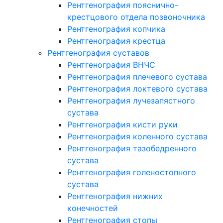
Рентгенография пояснично-
крестцового отдела позвоночника
Рентгенография копчика
Рентгенография крестца
Рентгенография суставов
Рентгенография ВНЧС
Рентгенография плечевого сустава
Рентгенография локтевого сустава
Рентгенография лучезапястного
сустава
Рентгенография кисти руки
Рентгенография коленного сустава
Рентгенография тазобедренного
сустава
Рентгенография голеностопного
сустава
Рентгенография нижних
конечностей
Рентгенография стопы