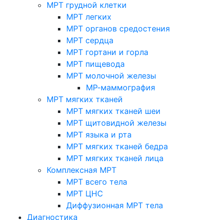
МРТ грудной клетки
МРТ легких
МРТ органов средостения
МРТ сердца
МРТ гортани и горла
МРТ пищевода
МРТ молочной железы
МР-маммография
МРТ мягких тканей
МРТ мягких тканей шеи
МРТ щитовидной железы
МРТ языка и рта
МРТ мягких тканей бедра
МРТ мягких тканей лица
Комплексная МРТ
МРТ всего тела
МРТ ЦНС
Диффузионная МРТ тела
Диагностика