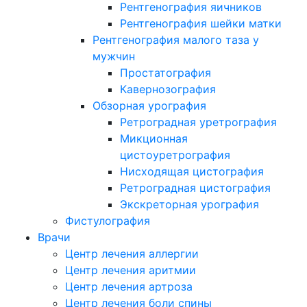
Рентгенография яичников
Рентгенография шейки матки
Рентгенография малого таза у
мужчин
Простатография
Кавернозография
Обзорная урография
Ретроградная уретрография
Микционная
цистоуретрография
Нисходящая цистография
Ретроградная цистография
Экскреторная урография
Фистулография
Врачи
Центр лечения аллергии
Центр лечения аритмии
Центр лечения артроза
Центр лечения боли спины