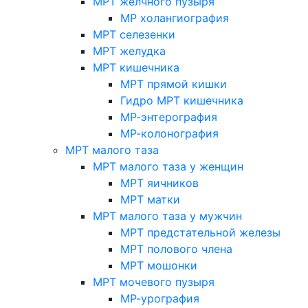
МРТ желчного пузыря
МР холангиография
МРТ селезенки
МРТ желудка
МРТ кишечника
МРТ прямой кишки
Гидро МРТ кишечника
МР-энтерография
МР-колонография
МРТ малого таза
МРТ малого таза у женщин
МРТ яичников
МРТ матки
МРТ малого таза у мужчин
МРТ предстательной железы
МРТ полового члена
МРТ мошонки
МРТ мочевого пузыря
МР-урография