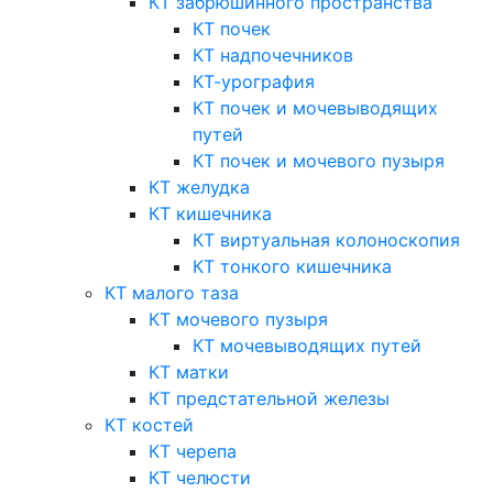
КТ забрюшинного пространства
КТ почек
КТ надпочечников
КТ-урография
КТ почек и мочевыводящих
путей
КТ почек и мочевого пузыря
КТ желудка
КТ кишечника
КТ виртуальная колоноскопия
КТ тонкого кишечника
КТ малого таза
КТ мочевого пузыря
КТ мочевыводящих путей
КТ матки
КТ предстательной железы
КТ костей
КТ черепа
КТ челюсти