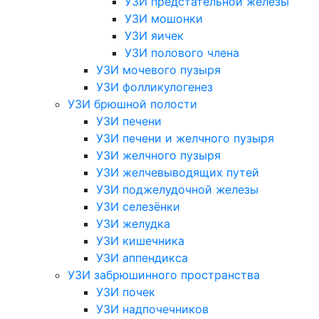
УЗИ предстательной железы
УЗИ мошонки
УЗИ яичек
УЗИ полового члена
УЗИ мочевого пузыря
УЗИ фолликулогенез
УЗИ брюшной полости
УЗИ печени
УЗИ печени и желчного пузыря
УЗИ желчного пузыря
УЗИ желчевыводящих путей
УЗИ поджелудочной железы
УЗИ селезёнки
УЗИ желудка
УЗИ кишечника
УЗИ аппендикса
УЗИ забрюшинного пространства
УЗИ почек
УЗИ надпочечников