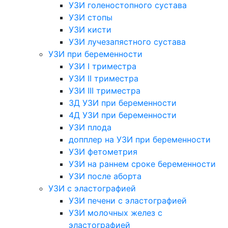
УЗИ голеностопного сустава
УЗИ стопы
УЗИ кисти
УЗИ лучезапястного сустава
УЗИ при беременности
УЗИ I триместра
УЗИ II триместра
УЗИ III триместра
3Д УЗИ при беременности
4Д УЗИ при беременности
УЗИ плода
допплер на УЗИ при беременности
УЗИ фетометрия
УЗИ на раннем сроке беременности
УЗИ после аборта
УЗИ с эластографией
УЗИ печени с эластографией
УЗИ молочных желез с
эластографией