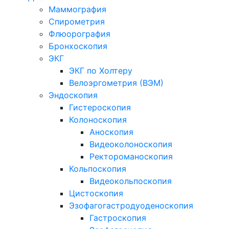
Маммография
Спирометрия
Флюорография
Бронхоскопия
ЭКГ
ЭКГ по Холтеру
Велоэргометрия (ВЭМ)
Эндоскопия
Гистероскопия
Колоноскопия
Аноскопия
Видеоколоноскопия
Ректороманоскопия
Кольпоскопия
Видеокольпоскопия
Цистоскопия
Эзофагогастродуоденоскопия
Гастроскопия