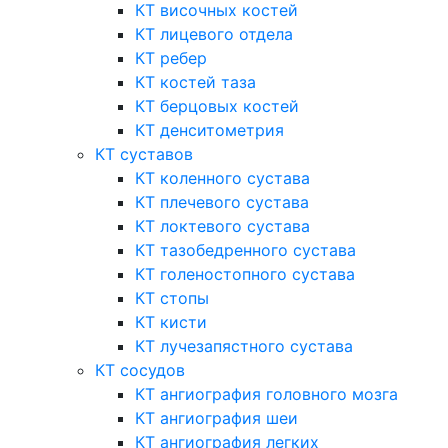
КТ височных костей
КТ лицевого отдела
КТ ребер
КТ костей таза
КТ берцовых костей
КТ денситометрия
КТ суставов
КТ коленного сустава
КТ плечевого сустава
КТ локтевого сустава
КТ тазобедренного сустава
КТ голеностопного сустава
КТ стопы
КТ кисти
КТ лучезапястного сустава
КТ сосудов
КТ ангиография головного мозга
КТ ангиография шеи
КТ ангиография легких