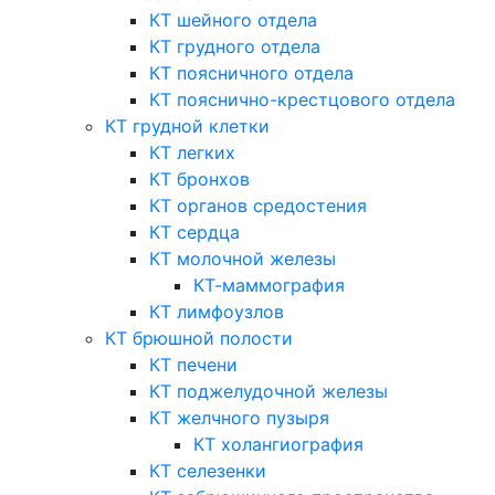
КТ шейного отдела
КТ грудного отдела
КТ поясничного отдела
КТ пояснично-крестцового отдела
КТ грудной клетки
КТ легких
КТ бронхов
КТ органов средостения
КТ сердца
КТ молочной железы
КТ-маммография
КТ лимфоузлов
КТ брюшной полости
КТ печени
КТ поджелудочной железы
КТ желчного пузыря
КТ холангиография
КТ селезенки