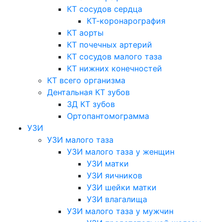
КТ сосудов сердца
КТ-коронарография
КТ аорты
КТ почечных артерий
КТ сосудов малого таза
КТ нижних конечностей
КТ всего организма
Дентальная КТ зубов
3Д КТ зубов
Ортопантомограмма
УЗИ
УЗИ малого таза
УЗИ малого таза у женщин
УЗИ матки
УЗИ яичников
УЗИ шейки матки
УЗИ влагалища
УЗИ малого таза у мужчин