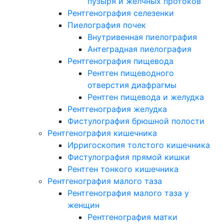
пузыря и желчных протоков
Рентгенография селезенки
Пиелография почек
Внутривенная пиелография
Антеградная пиелография
Рентгенография пищевода
Рентген пищеводного
отверстия диафрагмы
Рентген пищевода и желудка
Рентгенография желудка
Фистулография брюшной полости
Рентгенография кишечника
Ирригоскопия толстого кишечника
Фистулография прямой кишки
Рентген тонкого кишечника
Рентгенография малого таза
Рентгенография малого таза у
женщин
Рентгенография матки