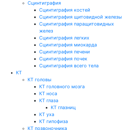
Сцинтиграфия
Сцинтиграфия костей
Сцинтиграфия щитовидной железы
Сцинтиграфия паращитовидных
желез
Сцинтиграфия легких
Сцинтиграфия миокарда
Сцинтиграфия печени
Сцинтиграфия почек
Сцинтиграфия всего тела
КТ
КТ головы
КТ головного мозга
КТ носа
КТ глаза
КТ глазниц
КТ уха
КТ гипофиза
КТ позвоночника