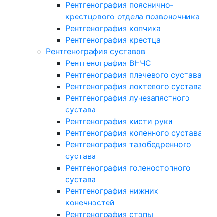
Рентгенография пояснично-
крестцового отдела позвоночника
Рентгенография копчика
Рентгенография крестца
Рентгенография суставов
Рентгенография ВНЧС
Рентгенография плечевого сустава
Рентгенография локтевого сустава
Рентгенография лучезапястного
сустава
Рентгенография кисти руки
Рентгенография коленного сустава
Рентгенография тазобедренного
сустава
Рентгенография голеностопного
сустава
Рентгенография нижних
конечностей
Рентгенография стопы