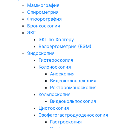
Маммография
Спирометрия
Флюорография
Бронхоскопия
ЭКГ
ЭКГ по Холтеру
Велоэргометрия (ВЭМ)
Эндоскопия
Гистероскопия
Колоноскопия
Аноскопия
Видеоколоноскопия
Ректороманоскопия
Кольпоскопия
Видеокольпоскопия
Цистоскопия
Эзофагогастродуоденоскопия
Гастроскопия