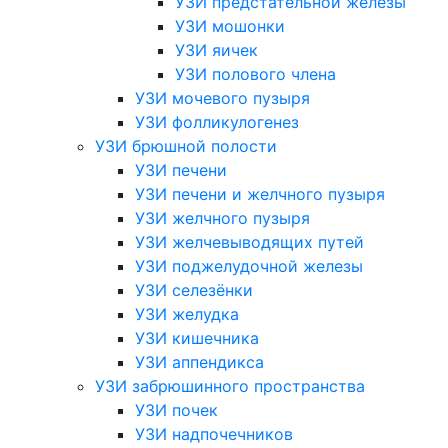
УЗИ предстательной железы
УЗИ мошонки
УЗИ яичек
УЗИ полового члена
УЗИ мочевого пузыря
УЗИ фолликулогенез
УЗИ брюшной полости
УЗИ печени
УЗИ печени и желчного пузыря
УЗИ желчного пузыря
УЗИ желчевыводящих путей
УЗИ поджелудочной железы
УЗИ селезёнки
УЗИ желудка
УЗИ кишечника
УЗИ аппендикса
УЗИ забрюшинного пространства
УЗИ почек
УЗИ надпочечников