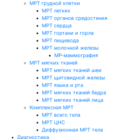
МРТ грудной клетки
МРТ легких
МРТ органов средостения
МРТ сердца
МРТ гортани и горла
МРТ пищевода
МРТ молочной железы
МР-маммография
МРТ мягких тканей
МРТ мягких тканей шеи
МРТ щитовидной железы
МРТ языка и рта
МРТ мягких тканей бедра
МРТ мягких тканей лица
Комплексная МРТ
МРТ всего тела
МРТ ЦНС
Диффузионная МРТ тела
Диагностика