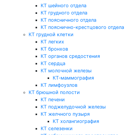
КТ шейного отдела
КТ грудного отдела
КТ поясничного отдела
КТ пояснично-крестцового отдела
КТ грудной клетки
КТ легких
КТ бронхов
КТ органов средостения
КТ сердца
КТ молочной железы
КТ-маммография
КТ лимфоузлов
КТ брюшной полости
КТ печени
КТ поджелудочной железы
КТ желчного пузыря
КТ холангиография
КТ селезенки