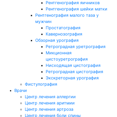
Рентгенография яичников
Рентгенография шейки матки
Рентгенография малого таза у
мужчин
Простатография
Кавернозография
Обзорная урография
Ретроградная уретрография
Микционная
цистоуретрография
Нисходящая цистография
Ретроградная цистография
Экскреторная урография
Фистулография
Врачи
Центр лечения аллергии
Центр лечения аритмии
Центр лечения артроза
Центр лечения боли спины