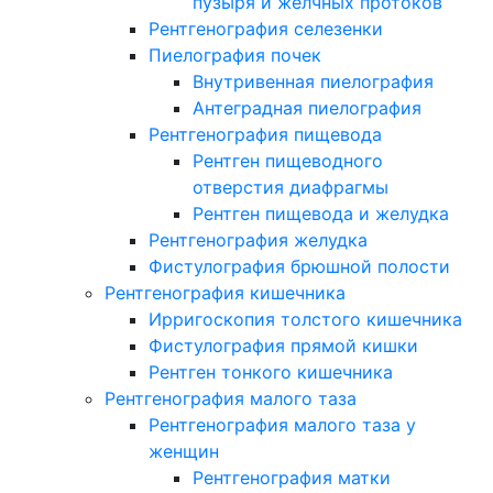
пузыря и желчных протоков
Рентгенография селезенки
Пиелография почек
Внутривенная пиелография
Антеградная пиелография
Рентгенография пищевода
Рентген пищеводного
отверстия диафрагмы
Рентген пищевода и желудка
Рентгенография желудка
Фистулография брюшной полости
Рентгенография кишечника
Ирригоскопия толстого кишечника
Фистулография прямой кишки
Рентген тонкого кишечника
Рентгенография малого таза
Рентгенография малого таза у
женщин
Рентгенография матки