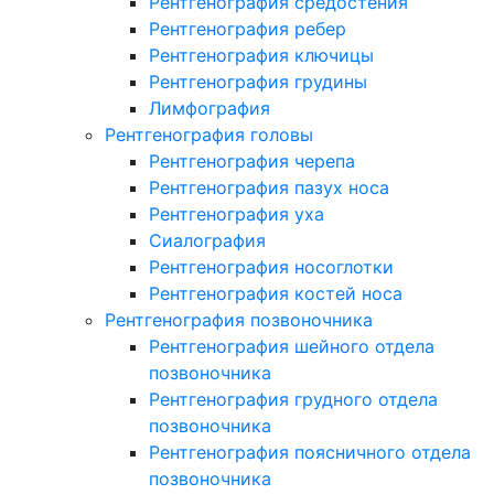
Рентгенография средостения
Рентгенография ребер
Рентгенография ключицы
Рентгенография грудины
Лимфография
Рентгенография головы
Рентгенография черепа
Рентгенография пазух носа
Рентгенография уха
Сиалография
Рентгенография носоглотки
Рентгенография костей носа
Рентгенография позвоночника
Рентгенография шейного отдела
позвоночника
Рентгенография грудного отдела
позвоночника
Рентгенография поясничного отдела
позвоночника