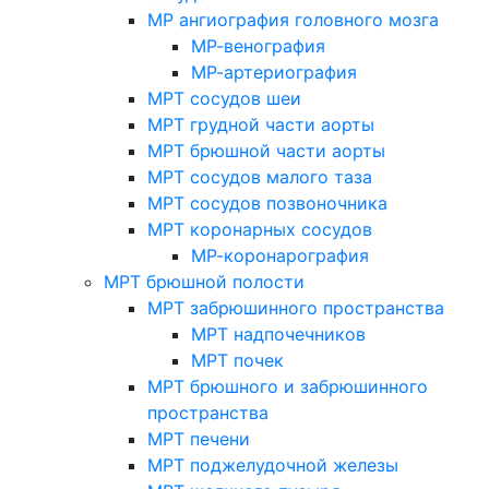
МР ангиография головного мозга
МР-венография
МР-артериография
МРТ сосудов шеи
МРТ грудной части аорты
МРТ брюшной части аорты
МРТ сосудов малого таза
МРТ сосудов позвоночника
МРТ коронарных сосудов
МР-коронарография
МРТ брюшной полости
МРТ забрюшинного пространства
МРТ надпочечников
МРТ почек
МРТ брюшного и забрюшинного
пространства
МРТ печени
МРТ поджелудочной железы