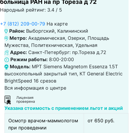
больница РАН на пр Тореза д 72
Народный рейтинг: 3.4 / 5
+7 (812) 209-00-79
На карте
Район:
Выборгский, Калининский
Метро:
Академическая, Озерки, Площадь
Мужества, Политехническая, Удельная
Адрес:
Санкт-Петербург: пр.Тореза д.72
Режим работы:
8:00-20:00
Модель:
МРТ Siemens Magnetom Essenza 1.5T
высокопольный закрытый тип, КТ General Electric
BrightSpeed 16 срезов
Вся информация о центре
Лицензия
проверена
Указана стоимость с применением льгот и акций
Осмотр врачом-маммологом
от 650 pуб.
при проведении