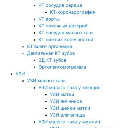
КТ сосудов сердца
КТ-коронарография
КТ аорты
КТ почечных артерий
КТ сосудов малого таза
КТ нижних конечностей
КТ всего организма
Дентальная КТ зубов
3Д КТ зубов
Ортопантомограмма
УЗИ
УЗИ малого таза
УЗИ малого таза у женщин
УЗИ матки
УЗИ яичников
УЗИ шейки матки
УЗИ влагалища
УЗИ малого таза у мужчин