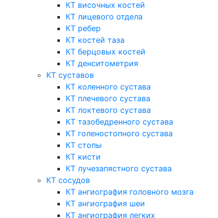
КТ височных костей
КТ лицевого отдела
КТ ребер
КТ костей таза
КТ берцовых костей
КТ денситометрия
КТ суставов
КТ коленного сустава
КТ плечевого сустава
КТ локтевого сустава
КТ тазобедренного сустава
КТ голеностопного сустава
КТ стопы
КТ кисти
КТ лучезапястного сустава
КТ сосудов
КТ ангиография головного мозга
КТ ангиография шеи
КТ ангиография легких