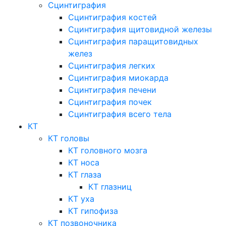
Сцинтиграфия
Сцинтиграфия костей
Сцинтиграфия щитовидной железы
Сцинтиграфия паращитовидных
желез
Сцинтиграфия легких
Сцинтиграфия миокарда
Сцинтиграфия печени
Сцинтиграфия почек
Сцинтиграфия всего тела
КТ
КТ головы
КТ головного мозга
КТ носа
КТ глаза
КТ глазниц
КТ уха
КТ гипофиза
КТ позвоночника