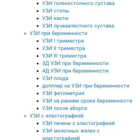
УЗИ голеностопного сустава
УЗИ стопы
УЗИ кисти
УЗИ лучезапястного сустава
УЗИ при беременности
УЗИ I триместра
УЗИ II триместра
УЗИ III триместра
3Д УЗИ при беременности
4Д УЗИ при беременности
УЗИ плода
допплер на УЗИ при беременности
УЗИ фетометрия
УЗИ на раннем сроке беременности
УЗИ после аборта
УЗИ с эластографией
УЗИ печени с эластографией
УЗИ молочных желез с
эластографией