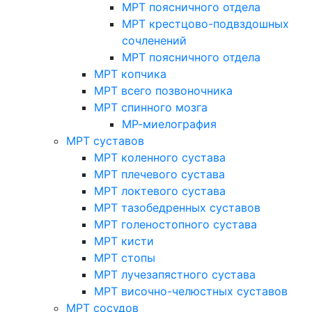
МРТ поясничного отдела
МРТ крестцово-подвздошных
сочленений
МРТ поясничного отдела
МРТ копчика
МРТ всего позвоночника
МРТ спинного мозга
МР-миелография
МРТ суставов
МРТ коленного сустава
МРТ плечевого сустава
МРТ локтевого сустава
МРТ тазобедренных суставов
МРТ голеностопного сустава
МРТ кисти
МРТ стопы
МРТ лучезапястного сустава
МРТ височно-челюстных суставов
МРТ сосудов