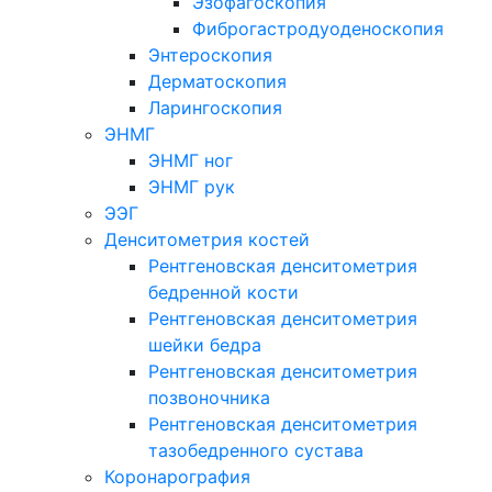
Эзофагоскопия
Фиброгастродуоденоскопия
Энтероскопия
Дерматоскопия
Ларингоскопия
ЭНМГ
ЭНМГ ног
ЭНМГ рук
ЭЭГ
Денситометрия костей
Рентгеновская денситометрия
бедренной кости
Рентгеновская денситометрия
шейки бедра
Рентгеновская денситометрия
позвоночника
Рентгеновская денситометрия
тазобедренного сустава
Коронарография