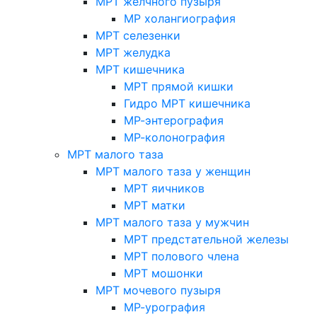
МРТ желчного пузыря
МР холангиография
МРТ селезенки
МРТ желудка
МРТ кишечника
МРТ прямой кишки
Гидро МРТ кишечника
МР-энтерография
МР-колонография
МРТ малого таза
МРТ малого таза у женщин
МРТ яичников
МРТ матки
МРТ малого таза у мужчин
МРТ предстательной железы
МРТ полового члена
МРТ мошонки
МРТ мочевого пузыря
МР-урография