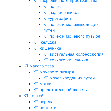
КТ забрюшинного пространства
КТ почек
КТ надпочечников
КТ-урография
КТ почек и мочевыводящих
путей
КТ почек и мочевого пузыря
КТ желудка
КТ кишечника
КТ виртуальная колоноскопия
КТ тонкого кишечника
КТ малого таза
КТ мочевого пузыря
КТ мочевыводящих путей
КТ матки
КТ предстательной железы
КТ костей
КТ черепа
КТ челюсти