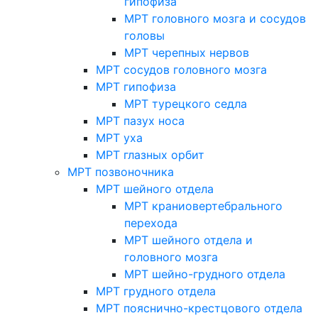
гипофиза
МРТ головного мозга и сосудов
головы
МРТ черепных нервов
МРТ сосудов головного мозга
МРТ гипофиза
МРТ турецкого седла
МРТ пазух носа
МРТ уха
МРТ глазных орбит
МРТ позвоночника
МРТ шейного отдела
МРТ краниовертебрального
перехода
МРТ шейного отдела и
головного мозга
МРТ шейно-грудного отдела
МРТ грудного отдела
МРТ пояснично-крестцового отдела