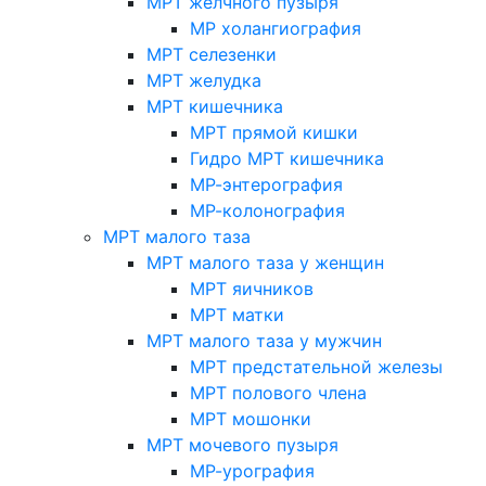
МРТ желчного пузыря
МР холангиография
МРТ селезенки
МРТ желудка
МРТ кишечника
МРТ прямой кишки
Гидро МРТ кишечника
МР-энтерография
МР-колонография
МРТ малого таза
МРТ малого таза у женщин
МРТ яичников
МРТ матки
МРТ малого таза у мужчин
МРТ предстательной железы
МРТ полового члена
МРТ мошонки
МРТ мочевого пузыря
МР-урография