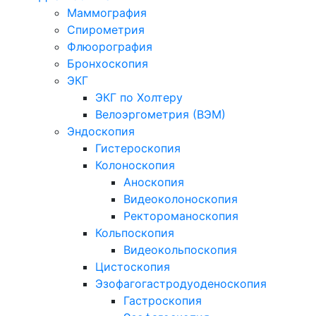
Маммография
Спирометрия
Флюорография
Бронхоскопия
ЭКГ
ЭКГ по Холтеру
Велоэргометрия (ВЭМ)
Эндоскопия
Гистероскопия
Колоноскопия
Аноскопия
Видеоколоноскопия
Ректороманоскопия
Кольпоскопия
Видеокольпоскопия
Цистоскопия
Эзофагогастродуоденоскопия
Гастроскопия