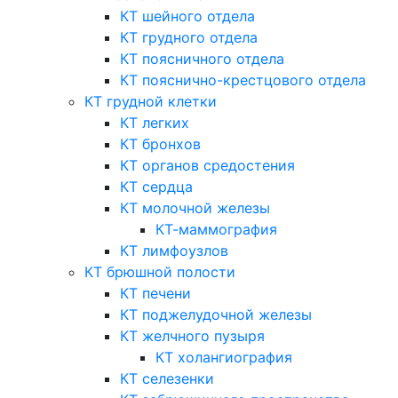
КТ шейного отдела
КТ грудного отдела
КТ поясничного отдела
КТ пояснично-крестцового отдела
КТ грудной клетки
КТ легких
КТ бронхов
КТ органов средостения
КТ сердца
КТ молочной железы
КТ-маммография
КТ лимфоузлов
КТ брюшной полости
КТ печени
КТ поджелудочной железы
КТ желчного пузыря
КТ холангиография
КТ селезенки