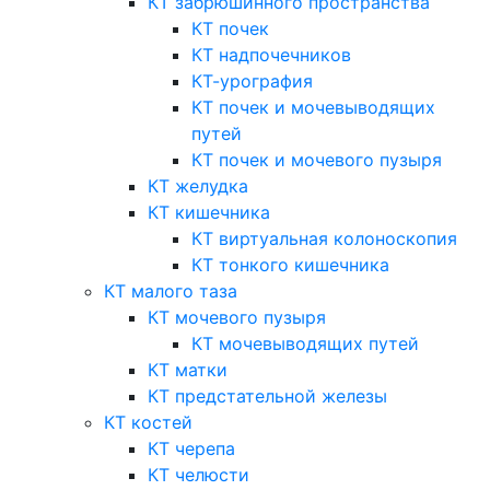
КТ забрюшинного пространства
КТ почек
КТ надпочечников
КТ-урография
КТ почек и мочевыводящих
путей
КТ почек и мочевого пузыря
КТ желудка
КТ кишечника
КТ виртуальная колоноскопия
КТ тонкого кишечника
КТ малого таза
КТ мочевого пузыря
КТ мочевыводящих путей
КТ матки
КТ предстательной железы
КТ костей
КТ черепа
КТ челюсти