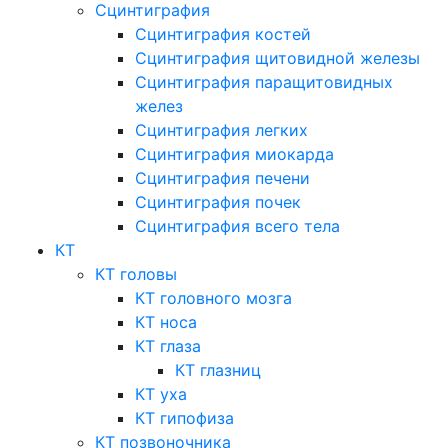
Сцинтиграфия
Сцинтиграфия костей
Сцинтиграфия щитовидной железы
Сцинтиграфия паращитовидных
желез
Сцинтиграфия легких
Сцинтиграфия миокарда
Сцинтиграфия печени
Сцинтиграфия почек
Сцинтиграфия всего тела
КТ
КТ головы
КТ головного мозга
КТ носа
КТ глаза
КТ глазниц
КТ уха
КТ гипофиза
КТ позвоночника