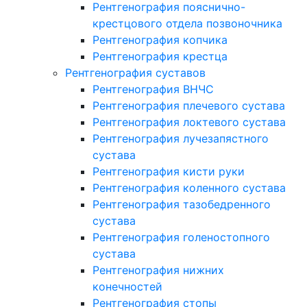
Рентгенография пояснично-
крестцового отдела позвоночника
Рентгенография копчика
Рентгенография крестца
Рентгенография суставов
Рентгенография ВНЧС
Рентгенография плечевого сустава
Рентгенография локтевого сустава
Рентгенография лучезапястного
сустава
Рентгенография кисти руки
Рентгенография коленного сустава
Рентгенография тазобедренного
сустава
Рентгенография голеностопного
сустава
Рентгенография нижних
конечностей
Рентгенография стопы