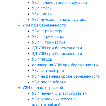
УЗИ голеностопного сустава
УЗИ стопы
УЗИ кисти
УЗИ лучезапястного сустава
УЗИ при беременности
УЗИ I триместра
УЗИ II триместра
УЗИ III триместра
3Д УЗИ при беременности
4Д УЗИ при беременности
УЗИ плода
допплер на УЗИ при беременности
УЗИ фетометрия
УЗИ на раннем сроке беременности
УЗИ после аборта
УЗИ с эластографией
УЗИ печени с эластографией
УЗИ молочных желез с
эластографией