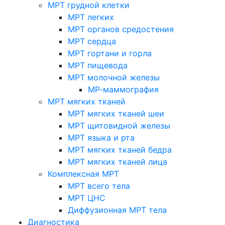
МРТ грудной клетки
МРТ легких
МРТ органов средостения
МРТ сердца
МРТ гортани и горла
МРТ пищевода
МРТ молочной железы
МР-маммография
МРТ мягких тканей
МРТ мягких тканей шеи
МРТ щитовидной железы
МРТ языка и рта
МРТ мягких тканей бедра
МРТ мягких тканей лица
Комплексная МРТ
МРТ всего тела
МРТ ЦНС
Диффузионная МРТ тела
Диагностика