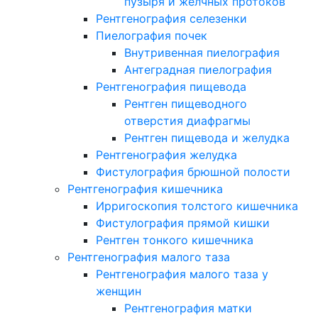
пузыря и желчных протоков
Рентгенография селезенки
Пиелография почек
Внутривенная пиелография
Антеградная пиелография
Рентгенография пищевода
Рентген пищеводного
отверстия диафрагмы
Рентген пищевода и желудка
Рентгенография желудка
Фистулография брюшной полости
Рентгенография кишечника
Ирригоскопия толстого кишечника
Фистулография прямой кишки
Рентген тонкого кишечника
Рентгенография малого таза
Рентгенография малого таза у
женщин
Рентгенография матки