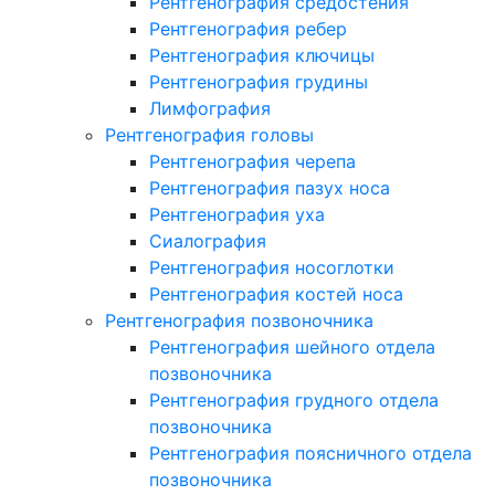
Рентгенография средостения
Рентгенография ребер
Рентгенография ключицы
Рентгенография грудины
Лимфография
Рентгенография головы
Рентгенография черепа
Рентгенография пазух носа
Рентгенография уха
Сиалография
Рентгенография носоглотки
Рентгенография костей носа
Рентгенография позвоночника
Рентгенография шейного отдела
позвоночника
Рентгенография грудного отдела
позвоночника
Рентгенография поясничного отдела
позвоночника