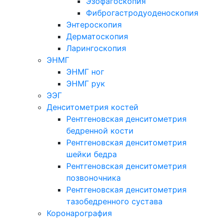
Эзофагоскопия
Фиброгастродуоденоскопия
Энтероскопия
Дерматоскопия
Ларингоскопия
ЭНМГ
ЭНМГ ног
ЭНМГ рук
ЭЭГ
Денситометрия костей
Рентгеновская денситометрия
бедренной кости
Рентгеновская денситометрия
шейки бедра
Рентгеновская денситометрия
позвоночника
Рентгеновская денситометрия
тазобедренного сустава
Коронарография