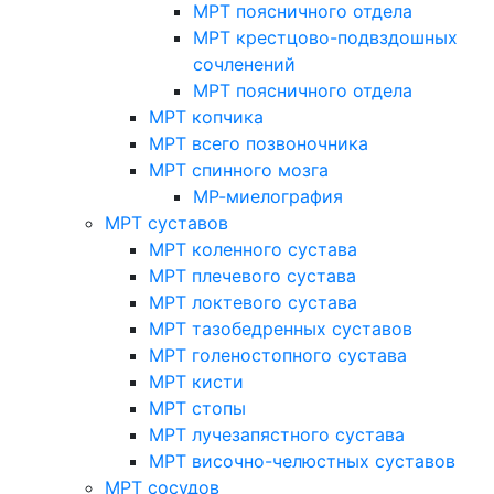
МРТ поясничного отдела
МРТ крестцово-подвздошных
сочленений
МРТ поясничного отдела
МРТ копчика
МРТ всего позвоночника
МРТ спинного мозга
МР-миелография
МРТ суставов
МРТ коленного сустава
МРТ плечевого сустава
МРТ локтевого сустава
МРТ тазобедренных суставов
МРТ голеностопного сустава
МРТ кисти
МРТ стопы
МРТ лучезапястного сустава
МРТ височно-челюстных суставов
МРТ сосудов