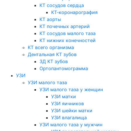
КТ сосудов сердца
КТ-коронарография
КТ аорты
КТ почечных артерий
КТ сосудов малого таза
КТ нижних конечностей
КТ всего организма
Дентальная КТ зубов
3Д КТ зубов
Ортопантомограмма
УЗИ
УЗИ малого таза
УЗИ малого таза у женщин
УЗИ матки
УЗИ яичников
УЗИ шейки матки
УЗИ влагалища
УЗИ малого таза у мужчин