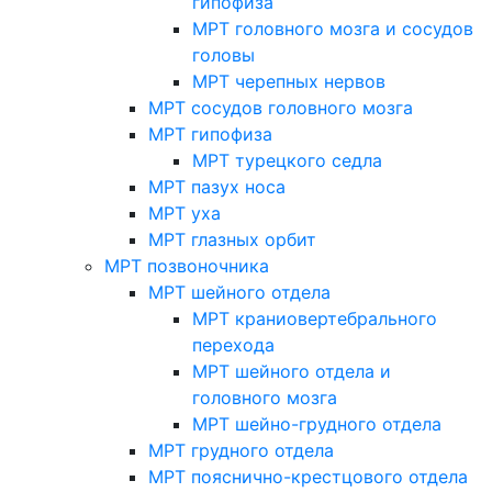
гипофиза
МРТ головного мозга и сосудов
головы
МРТ черепных нервов
МРТ сосудов головного мозга
МРТ гипофиза
МРТ турецкого седла
МРТ пазух носа
МРТ уха
МРТ глазных орбит
МРТ позвоночника
МРТ шейного отдела
МРТ краниовертебрального
перехода
МРТ шейного отдела и
головного мозга
МРТ шейно-грудного отдела
МРТ грудного отдела
МРТ пояснично-крестцового отдела