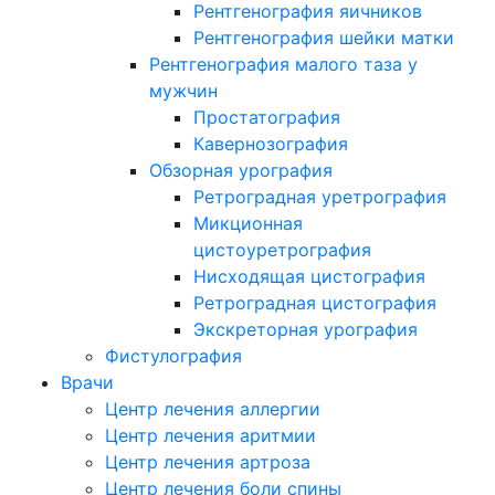
Рентгенография яичников
Рентгенография шейки матки
Рентгенография малого таза у
мужчин
Простатография
Кавернозография
Обзорная урография
Ретроградная уретрография
Микционная
цистоуретрография
Нисходящая цистография
Ретроградная цистография
Экскреторная урография
Фистулография
Врачи
Центр лечения аллергии
Центр лечения аритмии
Центр лечения артроза
Центр лечения боли спины