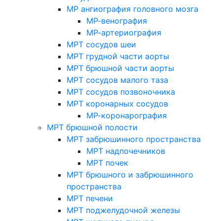
МР ангиография головного мозга
МР-венография
МР-артериография
МРТ сосудов шеи
МРТ грудной части аорты
МРТ брюшной части аорты
МРТ сосудов малого таза
МРТ сосудов позвоночника
МРТ коронарных сосудов
МР-коронарография
МРТ брюшной полости
МРТ забрюшинного пространства
МРТ надпочечников
МРТ почек
МРТ брюшного и забрюшинного
пространства
МРТ печени
МРТ поджелудочной железы