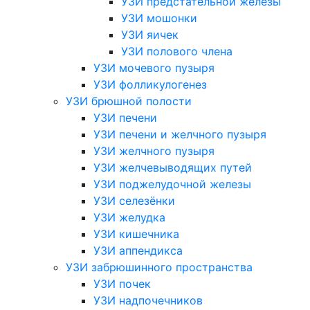
УЗИ предстательной железы
УЗИ мошонки
УЗИ яичек
УЗИ полового члена
УЗИ мочевого пузыря
УЗИ фолликулогенез
УЗИ брюшной полости
УЗИ печени
УЗИ печени и желчного пузыря
УЗИ желчного пузыря
УЗИ желчевыводящих путей
УЗИ поджелудочной железы
УЗИ селезёнки
УЗИ желудка
УЗИ кишечника
УЗИ аппендикса
УЗИ забрюшинного пространства
УЗИ почек
УЗИ надпочечников