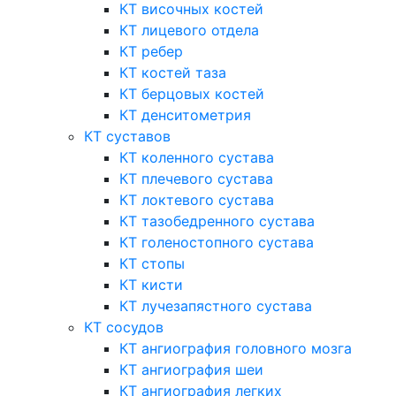
КТ височных костей
КТ лицевого отдела
КТ ребер
КТ костей таза
КТ берцовых костей
КТ денситометрия
КТ суставов
КТ коленного сустава
КТ плечевого сустава
КТ локтевого сустава
КТ тазобедренного сустава
КТ голеностопного сустава
КТ стопы
КТ кисти
КТ лучезапястного сустава
КТ сосудов
КТ ангиография головного мозга
КТ ангиография шеи
КТ ангиография легких