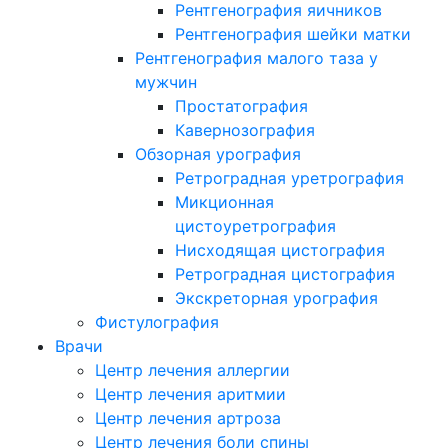
Рентгенография яичников
Рентгенография шейки матки
Рентгенография малого таза у
мужчин
Простатография
Кавернозография
Обзорная урография
Ретроградная уретрография
Микционная
цистоуретрография
Нисходящая цистография
Ретроградная цистография
Экскреторная урография
Фистулография
Врачи
Центр лечения аллергии
Центр лечения аритмии
Центр лечения артроза
Центр лечения боли спины