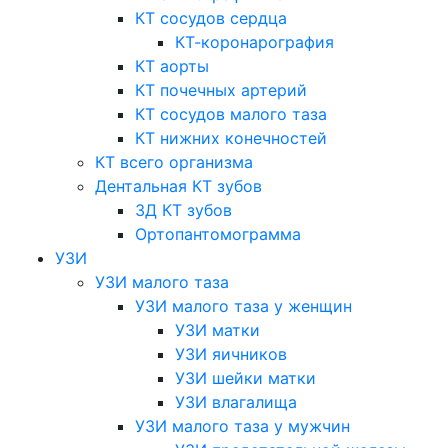
КТ сосудов сердца
КТ-коронарография
КТ аорты
КТ почечных артерий
КТ сосудов малого таза
КТ нижних конечностей
КТ всего организма
Дентальная КТ зубов
3Д КТ зубов
Ортопантомограмма
УЗИ
УЗИ малого таза
УЗИ малого таза у женщин
УЗИ матки
УЗИ яичников
УЗИ шейки матки
УЗИ влагалища
УЗИ малого таза у мужчин