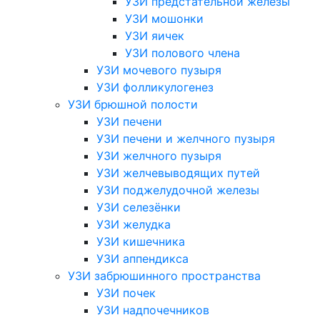
УЗИ предстательной железы
УЗИ мошонки
УЗИ яичек
УЗИ полового члена
УЗИ мочевого пузыря
УЗИ фолликулогенез
УЗИ брюшной полости
УЗИ печени
УЗИ печени и желчного пузыря
УЗИ желчного пузыря
УЗИ желчевыводящих путей
УЗИ поджелудочной железы
УЗИ селезёнки
УЗИ желудка
УЗИ кишечника
УЗИ аппендикса
УЗИ забрюшинного пространства
УЗИ почек
УЗИ надпочечников