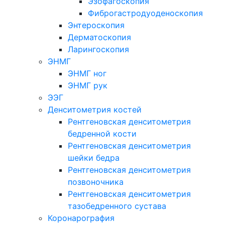
Эзофагоскопия
Фиброгастродуоденоскопия
Энтероскопия
Дерматоскопия
Ларингоскопия
ЭНМГ
ЭНМГ ног
ЭНМГ рук
ЭЭГ
Денситометрия костей
Рентгеновская денситометрия
бедренной кости
Рентгеновская денситометрия
шейки бедра
Рентгеновская денситометрия
позвоночника
Рентгеновская денситометрия
тазобедренного сустава
Коронарография