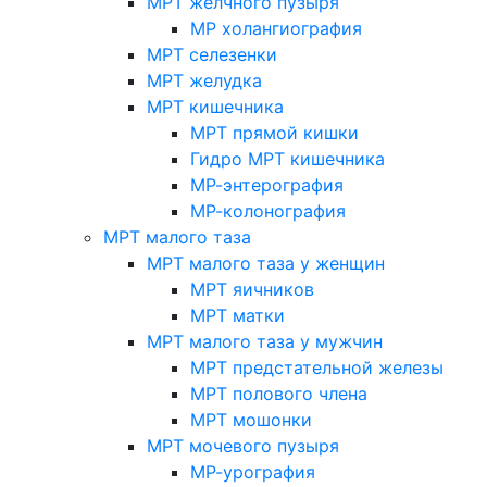
МРТ желчного пузыря
МР холангиография
МРТ селезенки
МРТ желудка
МРТ кишечника
МРТ прямой кишки
Гидро МРТ кишечника
МР-энтерография
МР-колонография
МРТ малого таза
МРТ малого таза у женщин
МРТ яичников
МРТ матки
МРТ малого таза у мужчин
МРТ предстательной железы
МРТ полового члена
МРТ мошонки
МРТ мочевого пузыря
МР-урография