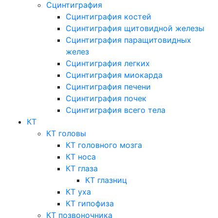
Сцинтиграфия
Сцинтиграфия костей
Сцинтиграфия щитовидной железы
Сцинтиграфия паращитовидных
желез
Сцинтиграфия легких
Сцинтиграфия миокарда
Сцинтиграфия печени
Сцинтиграфия почек
Сцинтиграфия всего тела
КТ
КТ головы
КТ головного мозга
КТ носа
КТ глаза
КТ глазниц
КТ уха
КТ гипофиза
КТ позвоночника