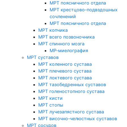
МРТ поясничного отдела
МРТ крестцово-подвздошных
сочленений
МРТ поясничного отдела
МРТ копчика
МРТ всего позвоночника
МРТ спинного мозга
МР-миелография
МРТ суставов
МРТ коленного сустава
МРТ плечевого сустава
МРТ локтевого сустава
МРТ тазобедренных суставов
МРТ голеностопного сустава
МРТ кисти
МРТ стопы
МРТ лучезапястного сустава
МРТ височно-челюстных суставов
МРТ сосудов