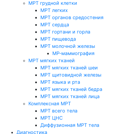
МРТ грудной клетки
МРТ легких
МРТ органов средостения
МРТ сердца
МРТ гортани и горла
МРТ пищевода
МРТ молочной железы
МР-маммография
МРТ мягких тканей
МРТ мягких тканей шеи
МРТ щитовидной железы
МРТ языка и рта
МРТ мягких тканей бедра
МРТ мягких тканей лица
Комплексная МРТ
МРТ всего тела
МРТ ЦНС
Диффузионная МРТ тела
Диагностика