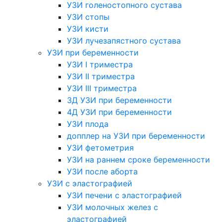
УЗИ голеностопного сустава
УЗИ стопы
УЗИ кисти
УЗИ лучезапястного сустава
УЗИ при беременности
УЗИ I триместра
УЗИ II триместра
УЗИ III триместра
3Д УЗИ при беременности
4Д УЗИ при беременности
УЗИ плода
допплер на УЗИ при беременности
УЗИ фетометрия
УЗИ на раннем сроке беременности
УЗИ после аборта
УЗИ с эластографией
УЗИ печени с эластографией
УЗИ молочных желез с
эластографией