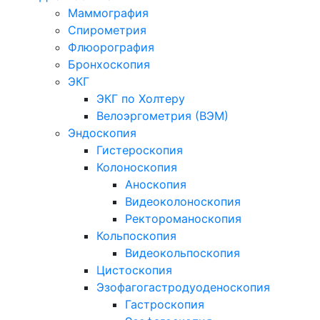
Маммография
Спирометрия
Флюорография
Бронхоскопия
ЭКГ
ЭКГ по Холтеру
Велоэргометрия (ВЭМ)
Эндоскопия
Гистероскопия
Колоноскопия
Аноскопия
Видеоколоноскопия
Ректороманоскопия
Кольпоскопия
Видеокольпоскопия
Цистоскопия
Эзофагогастродуоденоскопия
Гастроскопия