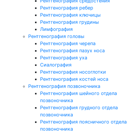
Рентгенография средостения
Рентгенография ребер
Рентгенография ключицы
Рентгенография грудины
Лимфография
Рентгенография головы
Рентгенография черепа
Рентгенография пазух носа
Рентгенография уха
Сиалография
Рентгенография носоглотки
Рентгенография костей носа
Рентгенография позвоночника
Рентгенография шейного отдела
позвоночника
Рентгенография грудного отдела
позвоночника
Рентгенография поясничного отдела
позвоночника