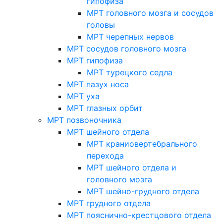
гипофиза
МРТ головного мозга и сосудов
головы
МРТ черепных нервов
МРТ сосудов головного мозга
МРТ гипофиза
МРТ турецкого седла
МРТ пазух носа
МРТ уха
МРТ глазных орбит
МРТ позвоночника
МРТ шейного отдела
МРТ краниовертебрального
перехода
МРТ шейного отдела и
головного мозга
МРТ шейно-грудного отдела
МРТ грудного отдела
МРТ пояснично-крестцового отдела