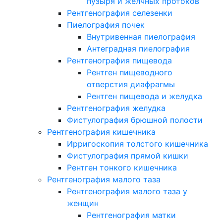
пузыря и желчных протоков
Рентгенография селезенки
Пиелография почек
Внутривенная пиелография
Антеградная пиелография
Рентгенография пищевода
Рентген пищеводного
отверстия диафрагмы
Рентген пищевода и желудка
Рентгенография желудка
Фистулография брюшной полости
Рентгенография кишечника
Ирригоскопия толстого кишечника
Фистулография прямой кишки
Рентген тонкого кишечника
Рентгенография малого таза
Рентгенография малого таза у
женщин
Рентгенография матки