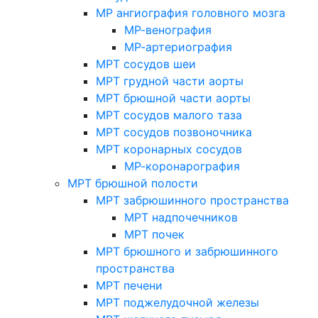
МР ангиография головного мозга
МР-венография
МР-артериография
МРТ сосудов шеи
МРТ грудной части аорты
МРТ брюшной части аорты
МРТ сосудов малого таза
МРТ сосудов позвоночника
МРТ коронарных сосудов
МР-коронарография
МРТ брюшной полости
МРТ забрюшинного пространства
МРТ надпочечников
МРТ почек
МРТ брюшного и забрюшинного
пространства
МРТ печени
МРТ поджелудочной железы