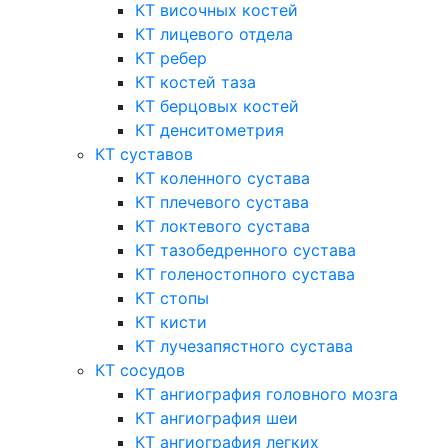
КТ височных костей
КТ лицевого отдела
КТ ребер
КТ костей таза
КТ берцовых костей
КТ денситометрия
КТ суставов
КТ коленного сустава
КТ плечевого сустава
КТ локтевого сустава
КТ тазобедренного сустава
КТ голеностопного сустава
КТ стопы
КТ кисти
КТ лучезапястного сустава
КТ сосудов
КТ ангиография головного мозга
КТ ангиография шеи
КТ ангиография легких