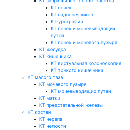
КТ забрюшинного пространства
КТ почек
КТ надпочечников
КТ-урография
КТ почек и мочевыводящих
путей
КТ почек и мочевого пузыря
КТ желудка
КТ кишечника
КТ виртуальная колоноскопия
КТ тонкого кишечника
КТ малого таза
КТ мочевого пузыря
КТ мочевыводящих путей
КТ матки
КТ предстательной железы
КТ костей
КТ черепа
КТ челюсти