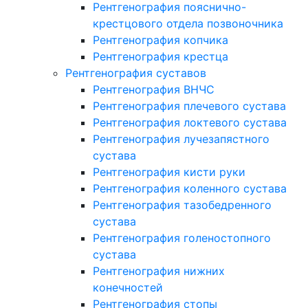
Рентгенография пояснично-
крестцового отдела позвоночника
Рентгенография копчика
Рентгенография крестца
Рентгенография суставов
Рентгенография ВНЧС
Рентгенография плечевого сустава
Рентгенография локтевого сустава
Рентгенография лучезапястного
сустава
Рентгенография кисти руки
Рентгенография коленного сустава
Рентгенография тазобедренного
сустава
Рентгенография голеностопного
сустава
Рентгенография нижних
конечностей
Рентгенография стопы