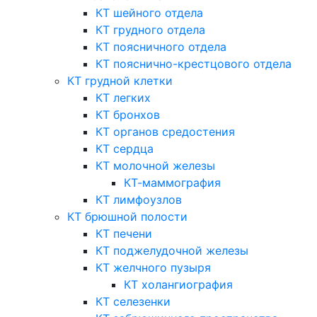
КТ шейного отдела
КТ грудного отдела
КТ поясничного отдела
КТ пояснично-крестцового отдела
КТ грудной клетки
КТ легких
КТ бронхов
КТ органов средостения
КТ сердца
КТ молочной железы
КТ-маммография
КТ лимфоузлов
КТ брюшной полости
КТ печени
КТ поджелудочной железы
КТ желчного пузыря
КТ холангиография
КТ селезенки