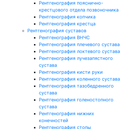
Рентгенография пояснично-
крестцового отдела позвоночника
Рентгенография копчика
Рентгенография крестца
Рентгенография суставов
Рентгенография ВНЧС
Рентгенография плечевого сустава
Рентгенография локтевого сустава
Рентгенография лучезапястного
сустава
Рентгенография кисти руки
Рентгенография коленного сустава
Рентгенография тазобедренного
сустава
Рентгенография голеностопного
сустава
Рентгенография нижних
конечностей
Рентгенография стопы