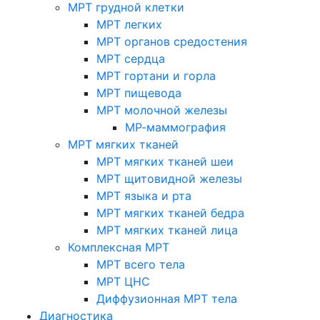
МРТ грудной клетки
МРТ легких
МРТ органов средостения
МРТ сердца
МРТ гортани и горла
МРТ пищевода
МРТ молочной железы
МР-маммография
МРТ мягких тканей
МРТ мягких тканей шеи
МРТ щитовидной железы
МРТ языка и рта
МРТ мягких тканей бедра
МРТ мягких тканей лица
Комплексная МРТ
МРТ всего тела
МРТ ЦНС
Диффузионная МРТ тела
Диагностика