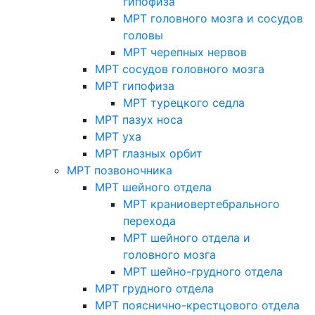
гипофиза
МРТ головного мозга и сосудов
головы
МРТ черепных нервов
МРТ сосудов головного мозга
МРТ гипофиза
МРТ турецкого седла
МРТ пазух носа
МРТ уха
МРТ глазных орбит
МРТ позвоночника
МРТ шейного отдела
МРТ краниовертебрального
перехода
МРТ шейного отдела и
головного мозга
МРТ шейно-грудного отдела
МРТ грудного отдела
МРТ пояснично-крестцового отдела