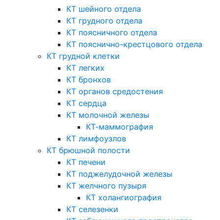
КТ шейного отдела
КТ грудного отдела
КТ поясничного отдела
КТ пояснично-крестцового отдела
КТ грудной клетки
КТ легких
КТ бронхов
КТ органов средостения
КТ сердца
КТ молочной железы
КТ-маммография
КТ лимфоузлов
КТ брюшной полости
КТ печени
КТ поджелудочной железы
КТ желчного пузыря
КТ холангиография
КТ селезенки