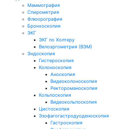
Маммография
Спирометрия
Флюорография
Бронхоскопия
ЭКГ
ЭКГ по Холтеру
Велоэргометрия (ВЭМ)
Эндоскопия
Гистероскопия
Колоноскопия
Аноскопия
Видеоколоноскопия
Ректороманоскопия
Кольпоскопия
Видеокольпоскопия
Цистоскопия
Эзофагогастродуоденоскопия
Гастроскопия