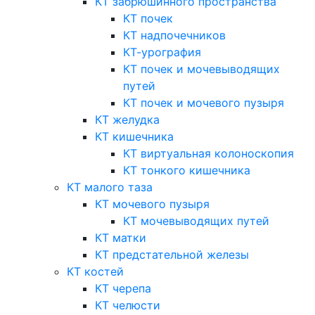
КТ забрюшинного пространства
КТ почек
КТ надпочечников
КТ-урография
КТ почек и мочевыводящих
путей
КТ почек и мочевого пузыря
КТ желудка
КТ кишечника
КТ виртуальная колоноскопия
КТ тонкого кишечника
КТ малого таза
КТ мочевого пузыря
КТ мочевыводящих путей
КТ матки
КТ предстательной железы
КТ костей
КТ черепа
КТ челюсти