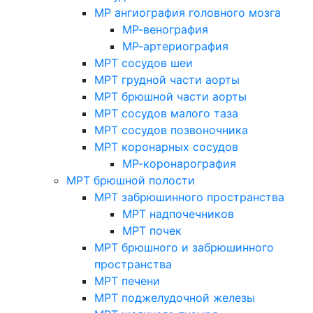
МР ангиография головного мозга
МР-венография
МР-артериография
МРТ сосудов шеи
МРТ грудной части аорты
МРТ брюшной части аорты
МРТ сосудов малого таза
МРТ сосудов позвоночника
МРТ коронарных сосудов
МР-коронарография
МРТ брюшной полости
МРТ забрюшинного пространства
МРТ надпочечников
МРТ почек
МРТ брюшного и забрюшинного
пространства
МРТ печени
МРТ поджелудочной железы