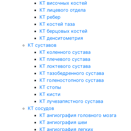
КТ височных костей
КТ лицевого отдела
КТ ребер
КТ костей таза
КТ берцовых костей
КТ денситометрия
КТ суставов
КТ коленного сустава
КТ плечевого сустава
КТ локтевого сустава
КТ тазобедренного сустава
КТ голеностопного сустава
КТ стопы
КТ кисти
КТ лучезапястного сустава
КТ сосудов
КТ ангиография головного мозга
КТ ангиография шеи
КТ ангиография легких