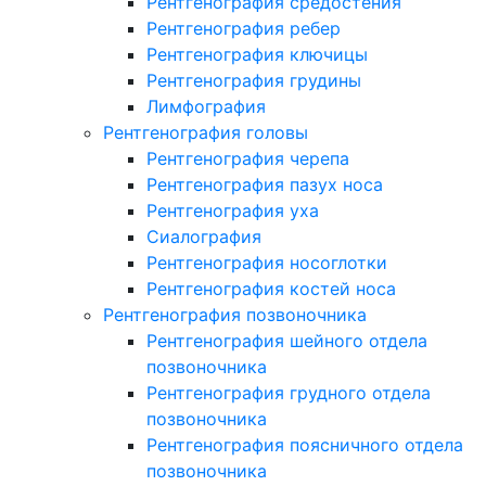
Рентгенография средостения
Рентгенография ребер
Рентгенография ключицы
Рентгенография грудины
Лимфография
Рентгенография головы
Рентгенография черепа
Рентгенография пазух носа
Рентгенография уха
Сиалография
Рентгенография носоглотки
Рентгенография костей носа
Рентгенография позвоночника
Рентгенография шейного отдела
позвоночника
Рентгенография грудного отдела
позвоночника
Рентгенография поясничного отдела
позвоночника