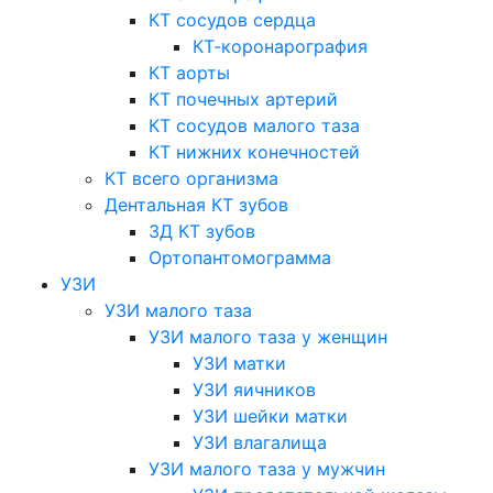
КТ сосудов сердца
КТ-коронарография
КТ аорты
КТ почечных артерий
КТ сосудов малого таза
КТ нижних конечностей
КТ всего организма
Дентальная КТ зубов
3Д КТ зубов
Ортопантомограмма
УЗИ
УЗИ малого таза
УЗИ малого таза у женщин
УЗИ матки
УЗИ яичников
УЗИ шейки матки
УЗИ влагалища
УЗИ малого таза у мужчин