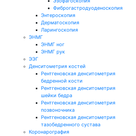
Эзофагоскопия
Фиброгастродуоденоскопия
Энтероскопия
Дерматоскопия
Ларингоскопия
ЭНМГ
ЭНМГ ног
ЭНМГ рук
ЭЭГ
Денситометрия костей
Рентгеновская денситометрия
бедренной кости
Рентгеновская денситометрия
шейки бедра
Рентгеновская денситометрия
позвоночника
Рентгеновская денситометрия
тазобедренного сустава
Коронарография