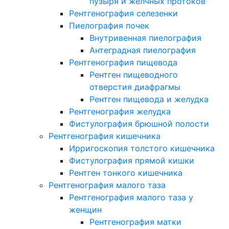
пузыря и желчных протоков
Рентгенография селезенки
Пиелография почек
Внутривенная пиелография
Антеградная пиелография
Рентгенография пищевода
Рентген пищеводного
отверстия диафрагмы
Рентген пищевода и желудка
Рентгенография желудка
Фистулография брюшной полости
Рентгенография кишечника
Ирригоскопия толстого кишечника
Фистулография прямой кишки
Рентген тонкого кишечника
Рентгенография малого таза
Рентгенография малого таза у
женщин
Рентгенография матки