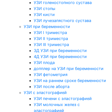
УЗИ голеностопного сустава
УЗИ стопы
УЗИ кисти
УЗИ лучезапястного сустава
УЗИ при беременности
УЗИ I триместра
УЗИ II триместра
УЗИ III триместра
3Д УЗИ при беременности
4Д УЗИ при беременности
УЗИ плода
допплер на УЗИ при беременности
УЗИ фетометрия
УЗИ на раннем сроке беременности
УЗИ после аборта
УЗИ с эластографией
УЗИ печени с эластографией
УЗИ молочных желез с
эластографией