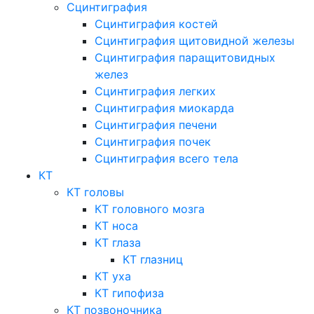
Сцинтиграфия
Сцинтиграфия костей
Сцинтиграфия щитовидной железы
Сцинтиграфия паращитовидных
желез
Сцинтиграфия легких
Сцинтиграфия миокарда
Сцинтиграфия печени
Сцинтиграфия почек
Сцинтиграфия всего тела
КТ
КТ головы
КТ головного мозга
КТ носа
КТ глаза
КТ глазниц
КТ уха
КТ гипофиза
КТ позвоночника