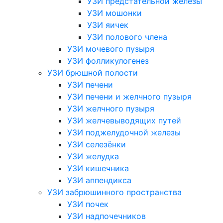
УЗИ предстательной железы
УЗИ мошонки
УЗИ яичек
УЗИ полового члена
УЗИ мочевого пузыря
УЗИ фолликулогенез
УЗИ брюшной полости
УЗИ печени
УЗИ печени и желчного пузыря
УЗИ желчного пузыря
УЗИ желчевыводящих путей
УЗИ поджелудочной железы
УЗИ селезёнки
УЗИ желудка
УЗИ кишечника
УЗИ аппендикса
УЗИ забрюшинного пространства
УЗИ почек
УЗИ надпочечников