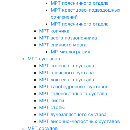
МРТ поясничного отдела
МРТ крестцово-подвздошных
сочленений
МРТ поясничного отдела
МРТ копчика
МРТ всего позвоночника
МРТ спинного мозга
МР-миелография
МРТ суставов
МРТ коленного сустава
МРТ плечевого сустава
МРТ локтевого сустава
МРТ тазобедренных суставов
МРТ голеностопного сустава
МРТ кисти
МРТ стопы
МРТ лучезапястного сустава
МРТ височно-челюстных суставов
МРТ сосудов