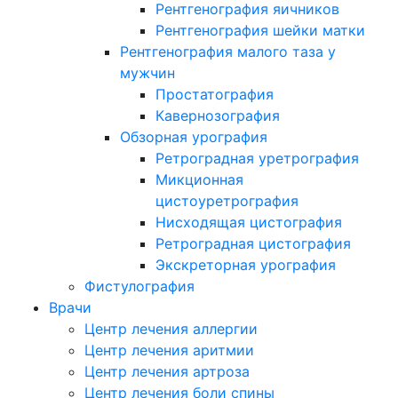
Рентгенография яичников
Рентгенография шейки матки
Рентгенография малого таза у
мужчин
Простатография
Кавернозография
Обзорная урография
Ретроградная уретрография
Микционная
цистоуретрография
Нисходящая цистография
Ретроградная цистография
Экскреторная урография
Фистулография
Врачи
Центр лечения аллергии
Центр лечения аритмии
Центр лечения артроза
Центр лечения боли спины