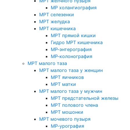
МРТ желчного пузыря
МР холангиография
МРТ селезенки
МРТ желудка
МРТ кишечника
МРТ прямой кишки
Гидро МРТ кишечника
МР-энтерография
МР-колонография
МРТ малого таза
МРТ малого таза у женщин
МРТ яичников
МРТ матки
МРТ малого таза у мужчин
МРТ предстательной железы
МРТ полового члена
МРТ мошонки
МРТ мочевого пузыря
МР-урография